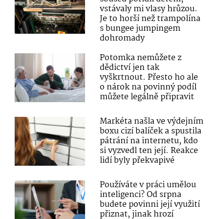
vstávaly mi vlasy hrůzou.
Je to horší než trampolína
s bungee jumpingem
dohromady
Potomka nemůžete z
dědictví jen tak
vyškrtnout. Přesto ho ale
o nárok na povinný podíl
můžete legálně připravit
Markéta našla ve výdejním
boxu cizí balíček a spustila
pátrání na internetu, kdo
si vyzvedl ten její. Reakce
lidí byly překvapivé
Používáte v práci umělou
inteligenci? Od srpna
budete povinni její využití
přiznat, jinak hrozí