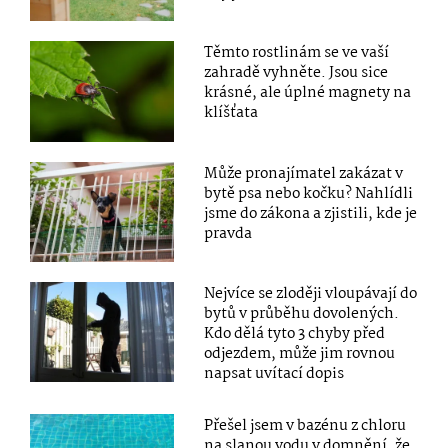
Těmto rostlinám se ve vaší
zahradě vyhněte. Jsou sice
krásné, ale úplné magnety na
klíšťata
Může pronajímatel zakázat v
bytě psa nebo kočku? Nahlídli
jsme do zákona a zjistili, kde je
pravda
Nejvíce se zloději vloupávají do
bytů v průběhu dovolených.
Kdo dělá tyto 3 chyby před
odjezdem, může jim rovnou
napsat uvítací dopis
Přešel jsem v bazénu z chloru
na slanou vodu v domnění, že