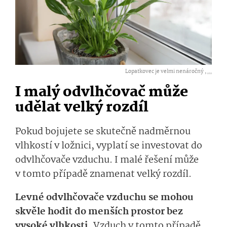
Lopatkovec je velmi nenáročný ,
...
I malý odvlhčovač může
udělat velký rozdíl
Pokud bojujete se skutečně nadměrnou
vlhkostí v ložnici, vyplatí se investovat do
odvlhčovače vzduchu. I malé řešení může
v tomto případě znamenat velký rozdíl.
Levné odvlhčovače vzduchu se mohou
skvěle hodit do menších prostor bez
vysoké vlhkosti.
Vzduch v tomto případě