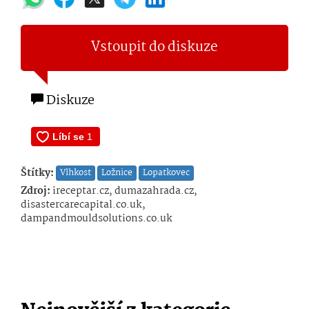
Vstoupit do diskuze
Diskuze
Štítky:
Vlhkost
Ložnice
Lopatkovec
Zdroj:
ireceptar.cz, dumazahrada.cz,
disastercarecapital.co.uk,
dampandmouldsolutions.co.uk