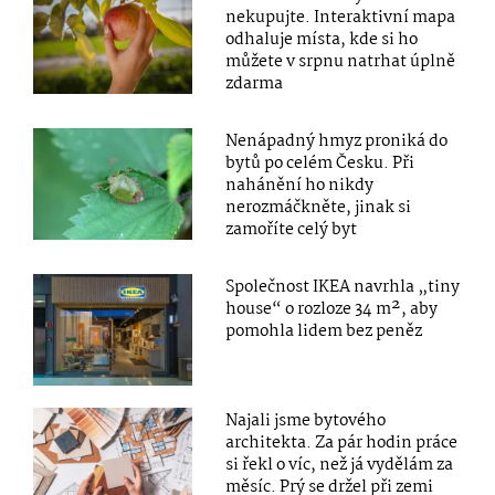
nekupujte. Interaktivní mapa
odhaluje místa, kde si ho
můžete v srpnu natrhat úplně
zdarma
Nenápadný hmyz proniká do
bytů po celém Česku. Při
nahánění ho nikdy
nerozmáčkněte, jinak si
zamoříte celý byt
Společnost IKEA navrhla „tiny
house“ o rozloze 34 m², aby
pomohla lidem bez peněz
Najali jsme bytového
architekta. Za pár hodin práce
si řekl o víc, než já vydělám za
měsíc. Prý se držel při zemi