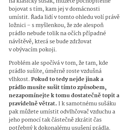
na klasický sušák, můžete pochopitelně
bojovat s tím, kam jej v domácnosti
umístit. Řada lidí v tomto ohledu volí právě
ložnici – s myšlenkou, že zde alespoň
prádlo nebude tolik na očích případné
návštěvě, která se bude zdržovat
v obývacím pokoji.
Problém ale spočívá v tom, že tam, kde
prádlo sušíte, úměrně roste vzdušná
vlhkost.
Pokud to tedy nejde jinak a
prádlo musíte sušit tímto způsobem,
nezapomínejte k tomu dostatečně topit a
pravidelně větrat.
I k samotnému sušáku
pak můžete umístit odvlhčovač vzduchu a
jeho pomocí tak částečně zkrátit čas
potřebný k dokonalému usušení prádla.