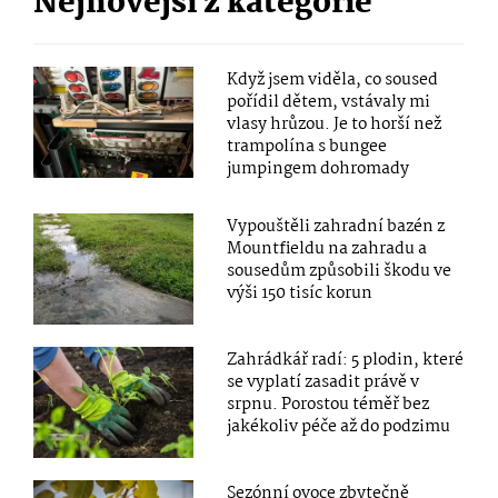
Nejnovější z kategorie
Když jsem viděla, co soused
pořídil dětem, vstávaly mi
vlasy hrůzou. Je to horší než
trampolína s bungee
jumpingem dohromady
Vypouštěli zahradní bazén z
Mountfieldu na zahradu a
sousedům způsobili škodu ve
výši 150 tisíc korun
Zahrádkář radí: 5 plodin, které
se vyplatí zasadit právě v
srpnu. Porostou téměř bez
jakékoliv péče až do podzimu
Sezónní ovoce zbytečně