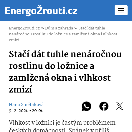
Toggl
navig
EnergoZrouti.cz
»
Dům a zahrada
»
Stačí dát tuhle
nenáročnou rostlinu do ložnice a zamlžená okna i vlhkost
zmizí
Stačí dát tuhle nenáročnou
rostlinu do ložnice a
zamlžená okna i vlhkost
zmizí
Hana Smětáková
9. 2. 2026 ▪ 20:06
Vlhkost v ložnici je častým problémem
českých domácností. Spánek v příliš