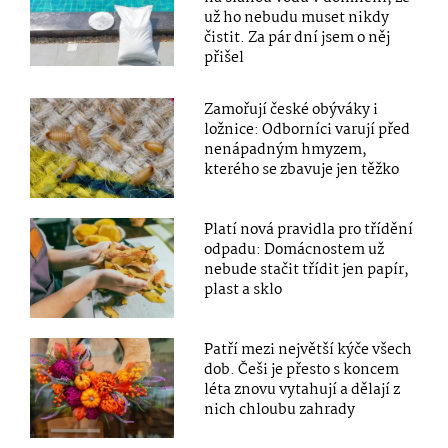
už ho nebudu muset nikdy
čistit. Za pár dní jsem o něj
přišel
Zamořují české obýváky i
ložnice: Odborníci varují před
nenápadným hmyzem,
kterého se zbavuje jen těžko
Platí nová pravidla pro třídění
odpadu: Domácnostem už
nebude stačit třídit jen papír,
plast a sklo
Patří mezi největší kýče všech
dob. Češi je přesto s koncem
léta znovu vytahují a dělají z
nich chloubu zahrady