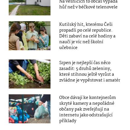
Na vesnicích to občas vypadá
hůř než v béčkové telenovele
Kutilský hit, kterému Češi
propadli po celé republice.
Děti zabaví na celé hodiny a
naučí je víc než školní
učebnice
Srpen je nejlepší čas něco
zasadit: 5 druhů zeleniny,
které stihnou ještě vyrůst a
zvládne je vypěstovat i amatér
Obce dávají ke kontejnerům
skryté kamery a nepořádné
občany pak zveřejňují na
internetu jako odstrašující
příklady