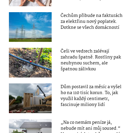
Čechům přibude na fakturách
za elektřinu nový poplatek.
Dotkne se všech domácností
Češi ve vedrech zalévají
zahradu špatně. Rostliny pak
neuhynou suchem, ale
špatnou zálivkou
Dům postavil za měsíc a vyšel
ho na 110 tisíc korun. To, jak
využil každý centimetr,
fascinuje miliony lidí
„Na co nemám peníze já,
nebude mít ani můj soused.“