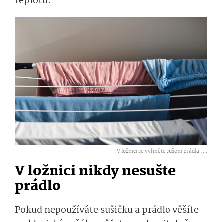
teplotu.
V ložnici se vyhněte sušení prádla ,
...
V ložnici nikdy nesušte
prádlo
Pokud nepoužíváte sušičku a prádlo věšíte