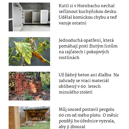
Kutil si v Hornbachu nechal
seříznout kuchyňskou desku.
Udělal komickou chybu a teď
varuje ostatní
Jednoduchá opatření, která
pomáhají proti žlutým listům
na rajčatech i pokojových
rostlinách
Už žádný beton ani dlažba. Na
zahrady se vrací materiál
oblíbený v 60. letech
minulého století
Můj soused postavil pergolu
60 cm od mého plotu. O měsíc
později ho úřednice vyzvala,
aby ji zboural