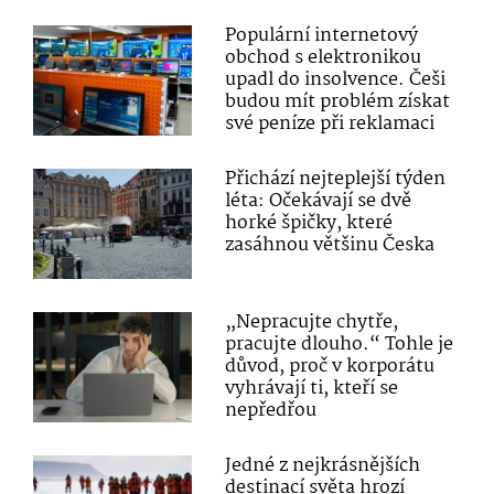
Populární internetový
obchod s elektronikou
upadl do insolvence. Češi
budou mít problém získat
své peníze při reklamaci
Přichází nejteplejší týden
léta: Očekávají se dvě
horké špičky, které
zasáhnou většinu Česka
„Nepracujte chytře,
pracujte dlouho.“ Tohle je
důvod, proč v korporátu
vyhrávají ti, kteří se
nepředřou
Jedné z nejkrásnějších
destinací světa hrozí