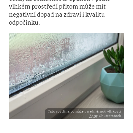
vlhkém prostředí přitom může mít
negativní dopad na zdraví i kvalitu
odpočinku.
Tato rostlina pomůže s nadměrnou vlhkostí
Foto
: Shutterstock