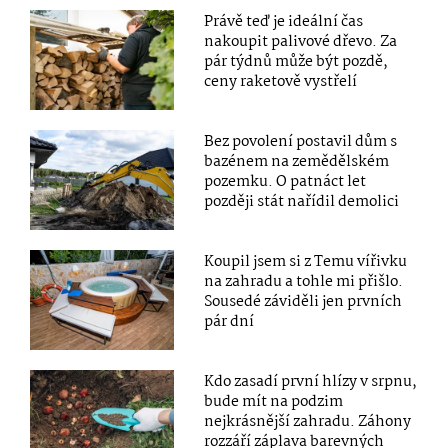
Právě teď je ideální čas
nakoupit palivové dřevo. Za
pár týdnů může být pozdě,
ceny raketově vystřelí
Bez povolení postavil dům s
bazénem na zemědělském
pozemku. O patnáct let
později stát nařídil demolici
Koupil jsem si z Temu vířivku
na zahradu a tohle mi přišlo.
Sousedé záviděli jen prvních
pár dní
Kdo zasadí první hlízy v srpnu,
bude mít na podzim
nejkrásnější zahradu. Záhony
rozzáří záplava barevných