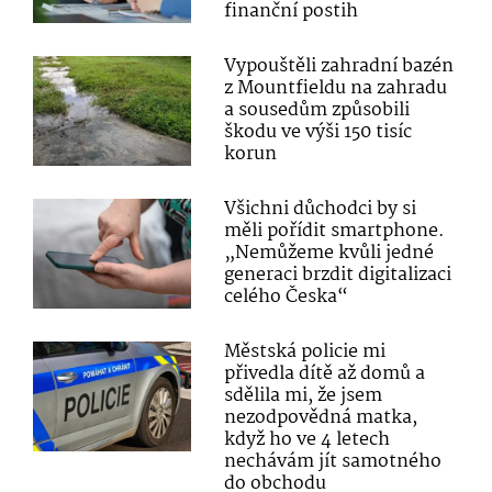
finanční postih
Vypouštěli zahradní bazén
z Mountfieldu na zahradu
a sousedům způsobili
škodu ve výši 150 tisíc
korun
Všichni důchodci by si
měli pořídit smartphone.
„Nemůžeme kvůli jedné
generaci brzdit digitalizaci
celého Česka“
Městská policie mi
přivedla dítě až domů a
sdělila mi, že jsem
nezodpovědná matka,
když ho ve 4 letech
nechávám jít samotného
do obchodu