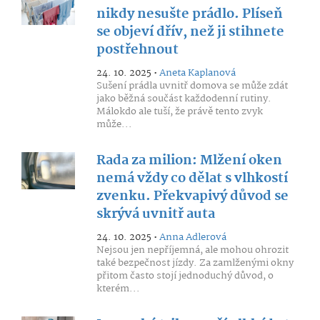
nikdy nesušte prádlo. Plíseň
se objeví dřív, než ji stihnete
postřehnout
24. 10. 2025 •
Aneta Kaplanová
Sušení prádla uvnitř domova se může zdát
jako běžná součást každodenní rutiny.
Málokdo ale tuší, že právě tento zvyk
může...
Rada za milion: Mlžení oken
nemá vždy co dělat s vlhkostí
zvenku. Překvapivý důvod se
skrývá uvnitř auta
24. 10. 2025 •
Anna Adlerová
Nejsou jen nepříjemná, ale mohou ohrozit
také bezpečnost jízdy. Za zamlženými okny
přitom často stojí jednoduchý důvod, o
kterém...