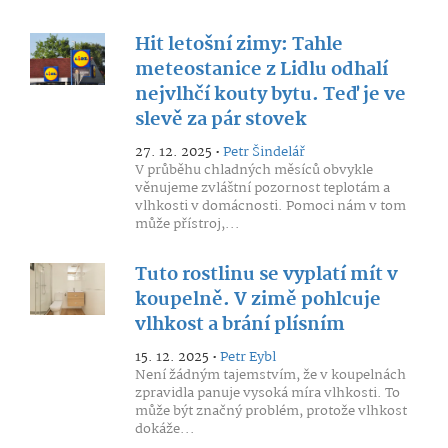
Hit letošní zimy: Tahle
meteostanice z Lidlu odhalí
nejvlhčí kouty bytu. Teď je ve
slevě za pár stovek
27. 12. 2025 •
Petr Šindelář
V průběhu chladných měsíců obvykle
věnujeme zvláštní pozornost teplotám a
vlhkosti v domácnosti. Pomoci nám v tom
může přístroj,...
Tuto rostlinu se vyplatí mít v
koupelně. V zimě pohlcuje
vlhkost a brání plísním
15. 12. 2025 •
Petr Eybl
Není žádným tajemstvím, že v koupelnách
zpravidla panuje vysoká míra vlhkosti. To
může být značný problém, protože vlhkost
dokáže...