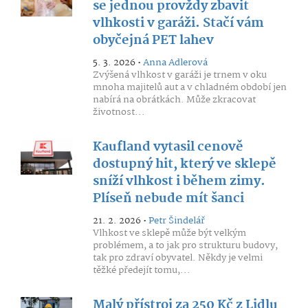
se jednou provždy zbavit
vlhkosti v garáži. Stačí vám
obyčejná PET lahev
5. 3. 2026 •
Anna Adlerová
Zvýšená vlhkost v garáži je trnem v oku
mnoha majitelů aut a v chladném období jen
nabírá na obrátkách. Může zkracovat
životnost...
Kaufland vytasil cenově
dostupný hit, který ve sklepě
sníží vlhkost i během zimy.
Plíseň nebude mít šanci
21. 2. 2026 •
Petr Šindelář
Vlhkost ve sklepě může být velkým
problémem, a to jak pro strukturu budovy,
tak pro zdraví obyvatel. Někdy je velmi
těžké předejít tomu,...
Malý přístroj za 250 Kč z Lidlu