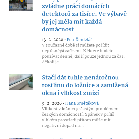
zvládne práci domácích
detektorů za tisíce. Ve výbavě
by jej měla mít každá
domácnost
13. 2. 2026 •
Petr Šindelář
V současné době si můžete pořídit
nejrůznější zařízení. Některé budete
používat denně, další pouze jednou za čas.
Ačkoli je...
Stačí dát tuhle nenáročnou
rostlinu do ložnice a zamlžená
okna i vlhkost zmizí
9. 2. 2026 •
Hana Smětáková
Vlhkost v ložnici je častým problémem
českých domácností. Spánek v příliš
vlhkém prostředí přitom může mít
negativní dopad na...