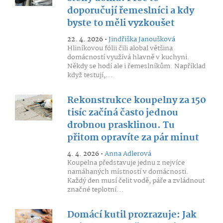
doporučují řemeslníci a kdy
byste to měli vyzkoušet
22. 4. 2026 •
Jindřiška Janoušková
Hliníkovou fólii čili alobal většina
domácností využívá hlavně v kuchyni.
Někdy se hodí ale i řemeslníkům. Například
když testují,...
Rekonstrukce koupelny za 150
tisíc začíná často jednou
drobnou prasklinou. Tu
přitom opravíte za pár minut
4. 4. 2026 •
Anna Adlerová
Koupelna představuje jednu z nejvíce
namáhaných místností v domácnosti.
Každý den musí čelit vodě, páře a zvládnout
značné teplotní...
Domácí kutil prozrazuje: Jak