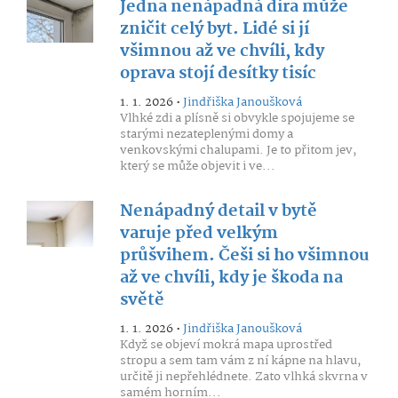
Jedna nenápadná díra může
zničit celý byt. Lidé si jí
všimnou až ve chvíli, kdy
oprava stojí desítky tisíc
1. 1. 2026 •
Jindřiška Janoušková
Vlhké zdi a plísně si obvykle spojujeme se
starými nezateplenými domy a
venkovskými chalupami. Je to přitom jev,
který se může objevit i ve...
Nenápadný detail v bytě
varuje před velkým
průšvihem. Češi si ho všimnou
až ve chvíli, kdy je škoda na
světě
1. 1. 2026 •
Jindřiška Janoušková
Když se objeví mokrá mapa uprostřed
stropu a sem tam vám z ní kápne na hlavu,
určitě ji nepřehlédnete. Zato vlhká skvrna v
samém horním...