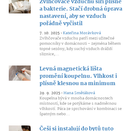
Zvlhčovače vzduchu šíří plísně
a bakterie. Stačí drobná úprava
nastavení, aby se vzduch
pořádně vyčistil
7. 10. 2025 •
Kateřina Morávková
Zvlhčovače vzduchu patří mezi užitečné
pomocníky v domácnosti – zejména během
topné sezóny, kdy suchý vzduch dráždí
sliznice,...
Levná magnetická lišta
promění koupelnu. Vlhkost i
plísně klesnou na minimum
29. 9. 2025 •
Hana Smětáková
Koupelna bývá v mnoha domácnostech
místností, kde se potýkáme s nadměrnou
vlhkostí. Pára ze sprchování v kombinaci se
špatným nebo...
Češi si instalují do bytů tuto