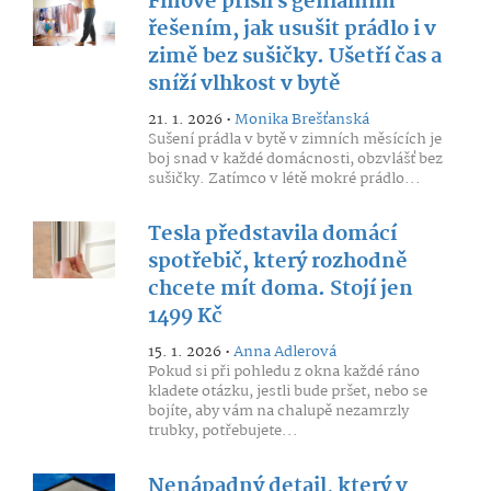
Finové přišli s geniálním
řešením, jak usušit prádlo i v
zimě bez sušičky. Ušetří čas a
sníží vlhkost v bytě
21. 1. 2026 •
Monika Brešťanská
Sušení prádla v bytě v zimních měsících je
boj snad v každé domácnosti, obzvlášť bez
sušičky. Zatímco v létě mokré prádlo...
Tesla představila domácí
spotřebič, který rozhodně
chcete mít doma. Stojí jen
1499 Kč
15. 1. 2026 •
Anna Adlerová
Pokud si při pohledu z okna každé ráno
kladete otázku, jestli bude pršet, nebo se
bojíte, aby vám na chalupě nezamrzly
trubky, potřebujete...
Nenápadný detail, který v