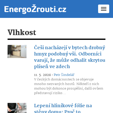
Toggl
navig
Vlhkost
Češi nacházejí v bytech drobný
hmyz podobný vši. Odborníci
varují, že může odhalit skrytou
plíseň ve zdech
11. 5. 2026 •
Petr Šindelář
V českých domácnostech se objevuje
mnoho nezvaných hostů. Někteří z nich
mohou být dokonce prospěšní, další ovšem
představují riziko...
Lepení hliníkové fólie na
stěny domu: Proč to