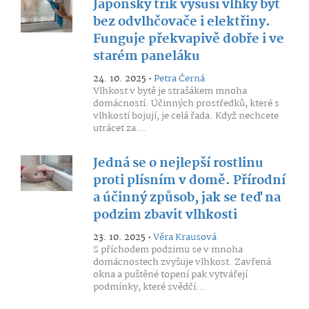
Japonský trik vysuší vlhký byt
bez odvlhčovače i elektřiny.
Funguje překvapivě dobře i ve
starém paneláku
24. 10. 2025 •
Petra Černá
Vlhkost v bytě je strašákem mnoha
domácností. Účinných prostředků, které s
vlhkostí bojují, je celá řada. Když nechcete
utrácet za...
Jedná se o nejlepší rostlinu
proti plísním v domě. Přírodní
a účinný způsob, jak se teď na
podzim zbavit vlhkosti
23. 10. 2025 •
Věra Krausová
S příchodem podzimu se v mnoha
domácnostech zvyšuje vlhkost. Zavřená
okna a puštěné topení pak vytvářejí
podmínky, které svědčí...