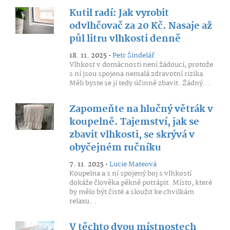
Kutil radí: Jak vyrobit
odvlhčovač za 20 Kč. Nasaje až
půl litru vlhkosti denně
18. 11. 2025 •
Petr Šindelář
Vlhkost v domácnosti není žádoucí, protože
s ní jsou spojena nemalá zdravotní rizika.
Měli byste se jí tedy účinně zbavit. Žádný...
Zapomeňte na hlučný větrák v
koupelně. Tajemství, jak se
zbavit vlhkosti, se skrývá v
obyčejném ručníku
7. 11. 2025 •
Lucie Mateová
Koupelna a s ní spojený boj s vlhkostí
dokáže člověka pěkně potrápit. Místo, které
by mělo být čisté a sloužit ke chvilkám
relaxu...
V těchto dvou místnostech