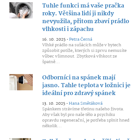
Tuhle funkci má vaše pračka
roky. Většina lidí ji nikdy
nevyužila, přitom zbaví prádlo
vlhkosti i zápachu
16. 10. 2025 •
Petra Černá
Vlhké prádlo na sušácích může v bytech
způsobit potíže, kterých si zprvu nemusíte
vůbec všimnout. Zbytková vlhkost ze
špatně...
Odborníci na spánek mají
jasno. Tahle teplota v ložnici je
ideální pro zdravý spánek
13. 10. 2025 •
Hana Smětáková
Spánkem strávíme třetinu našeho života.
Aby však byl pro naše tělo a psychiku
opravdu regenerační, je potřeba splnit hned
několik...