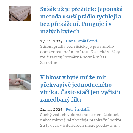
Sušák už je přežitek: Japonská
metoda usuší prádlo rychleji a
bez překážení. Funguje i v
malých bytech
27. 11. 2025 •
Hana Smětáková
Sušení prádla bez sušičky je pro mnoho
domácností noční můrou. Klasické sušáky
totiž zabírají poměrně hodně místa.
Samotné...
Vlhkost v bytě může mít
překvapivě jednoduchého
viníka. Často stačí jen vyčistit
zanedbaný filtr
24. 11. 2025 •
Petr Šindelář
Suchý vzduch v domácnosti není žádoucí,
neboť mimo jiné zhoršuje respirační potíže.
Za ty však v interiérech může především...