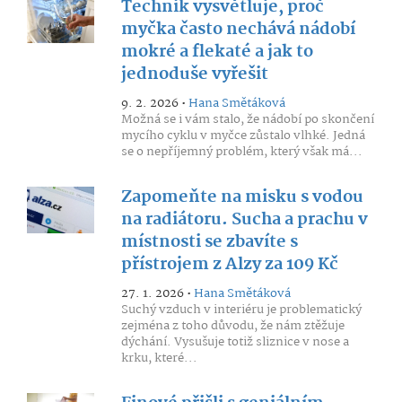
Technik vysvětluje, proč
myčka často nechává nádobí
mokré a flekaté a jak to
jednoduše vyřešit
9. 2. 2026 •
Hana Smětáková
Možná se i vám stalo, že nádobí po skončení
mycího cyklu v myčce zůstalo vlhké. Jedná
se o nepříjemný problém, který však má...
Zapomeňte na misku s vodou
na radiátoru. Sucha a prachu v
místnosti se zbavíte s
přístrojem z Alzy za 109 Kč
27. 1. 2026 •
Hana Smětáková
Suchý vzduch v interiéru je problematický
zejména z toho důvodu, že nám ztěžuje
dýchání. Vysušuje totiž sliznice v nose a
krku, které...