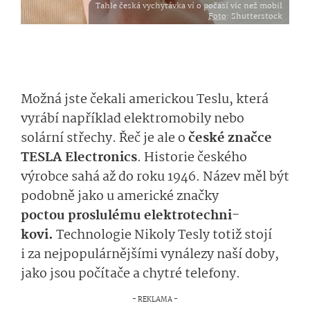
Tahle česká vychytávka ví o počasí víc než mobil
Foto
: Shutterstock
Možná jste čekali americkou Teslu, která
vyrábí například
elek­tromobily
nebo
solární střechy. Řeč je ale o
české značce
TESLA
E
l
ect
r
o­nics
. Historie české
ho
výrobce
sahá až do roku 1946. Název měl být
podobně jako u
a
merické značky
poctou
proslulému elektrotechni­
kovi.
Technolo­gie Nikoly Tesly totiž
stojí
i za
nejpopulár­nějšími
vynále­zy
naší doby,
jako jsou počítače
a
chytré telefony
.