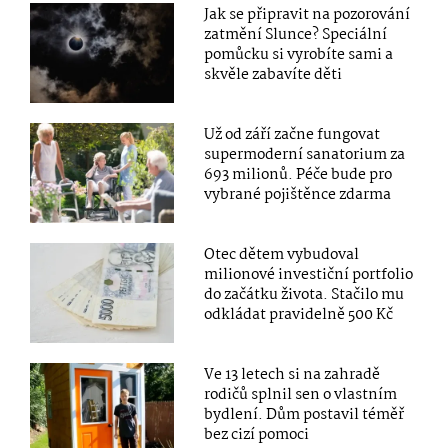
Jak se připravit na pozorování
zatmění Slunce? Speciální
pomůcku si vyrobíte sami a
skvěle zabavíte děti
Už od září začne fungovat
supermoderní sanatorium za
693 milionů. Péče bude pro
vybrané pojištěnce zdarma
Otec dětem vybudoval
milionové investiční portfolio
do začátku života. Stačilo mu
odkládat pravidelně 500 Kč
Ve 13 letech si na zahradě
rodičů splnil sen o vlastním
bydlení. Dům postavil téměř
bez cizí pomoci