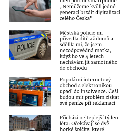
měli pořídit smartphone.
„Nemůžeme kvůli jedné
generaci brzdit digitalizaci
celého Česka“
Městská policie mi
přivedla dítě až domů a
sdělila mi, že jsem
nezodpovědná matka,
když ho ve 4 letech
nechávám jít samotného
do obchodu
Populární internetový
obchod s elektronikou
upadl do insolvence. Češi
budou mít problém získat
své peníze při reklamaci
Přichází nejteplejší týden
léta: Očekávají se dvě
horké špičky, které