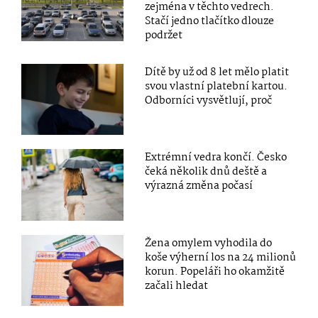
zejména v těchto vedrech.
Stačí jedno tlačítko dlouze
podržet
Dítě by už od 8 let mělo platit
svou vlastní platební kartou.
Odborníci vysvětlují, proč
Extrémní vedra končí. Česko
čeká několik dnů deště a
výrazná změna počasí
Žena omylem vyhodila do
koše výherní los na 24 milionů
korun. Popeláři ho okamžitě
začali hledat