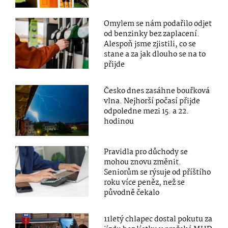
Omylem se nám podařilo odjet
od benzinky bez zaplacení.
Alespoň jsme zjistili, co se
stane a za jak dlouho se na to
přijde
Česko dnes zasáhne bouřková
vlna. Nejhorší počasí přijde
odpoledne mezi 15. a 22.
hodinou
Pravidla pro důchody se
mohou znovu změnit.
Seniorům se rýsuje od příštího
roku více peněz, než se
původně čekalo
11letý chlapec dostal pokutu za