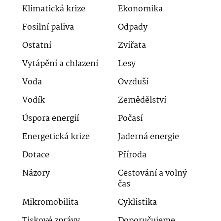
Klimatická krize
Ekonomika
Fosilní paliva
Odpady
Ostatní
Zvířata
Vytápění a chlazení
Lesy
Voda
Ovzduší
Vodík
Zemědělství
Úspora energií
Počasí
Energetická krize
Jaderná energie
Dotace
Příroda
Názory
Cestování a volný
čas
Mikromobilita
Cyklistika
Tiskové zprávy
Doporučujeme