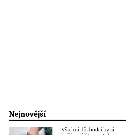
Nejnovější
Všichni důchodci by si