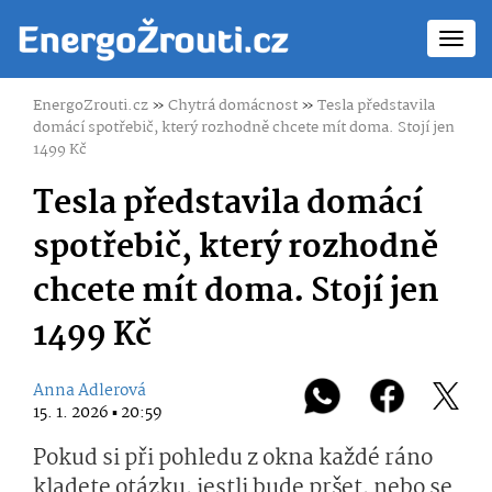
Toggl
navig
EnergoZrouti.cz
»
Chytrá domácnost
»
Tesla představila
domácí spotřebič, který rozhodně chcete mít doma. Stojí jen
1499 Kč
Tesla představila domácí
spotřebič, který rozhodně
chcete mít doma. Stojí jen
1499 Kč
Anna Adlerová
15. 1. 2026 ▪ 20:59
Pokud si při pohledu z okna každé ráno
kladete otázku, jestli bude pršet, nebo se