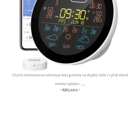
Chytrá meteostanice zobrazuje data graficky na displeji nebo i v přidružené
mobilní aplikaci. ,
...