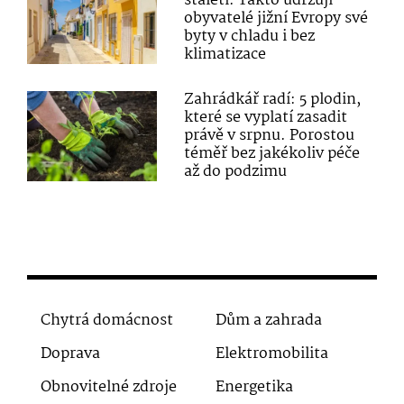
staletí: Takto udržují
obyvatelé jižní Evropy své
byty v chladu i bez
klimatizace
Zahrádkář radí: 5 plodin,
které se vyplatí zasadit
právě v srpnu. Porostou
téměř bez jakékoliv péče
až do podzimu
Chytrá domácnost
Dům a zahrada
Doprava
Elektromobilita
Obnovitelné zdroje
Energetika