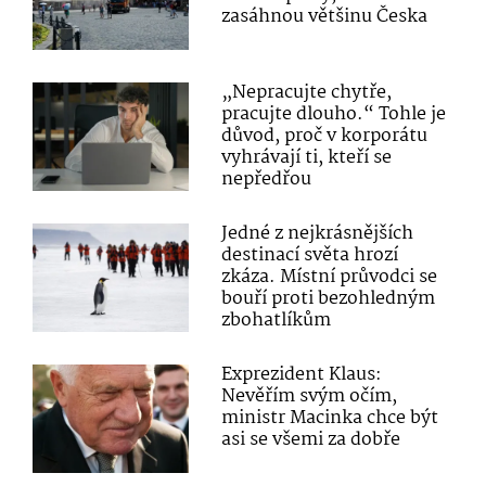
zasáhnou většinu Česka
„Nepracujte chytře,
pracujte dlouho.“ Tohle je
důvod, proč v korporátu
vyhrávají ti, kteří se
nepředřou
Jedné z nejkrásnějších
destinací světa hrozí
zkáza. Místní průvodci se
bouří proti bezohledným
zbohatlíkům
Exprezident Klaus:
Nevěřím svým očím,
ministr Macinka chce být
asi se všemi za dobře