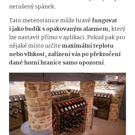
nerušený spánek.
Tato meteostanice může hravě
fungovat
i jako budík s opakovaným alarmem
, který
lze nastavit přímo v aplikaci. Pokud pak pro
nějaké místo
určíte
maximální
teplotu
nebo
vlhkost, zařízení vás po překročení
dané horní hranice samo upozorní
.