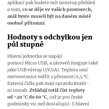
aplikací pak budete mít
nonstop
přeh­led
o tom
,
co se děje ve vašich prostorech,
an
iž byste museli být na daném místě
osobně přítomní
.
Hodnoty s
odchylkou
jen
půl stupně
Hlavní jednotka se napájí
pomocí
Micro
USB, a zároveň funguje také
jako USB výstup (
5V
/
1A
).
Teplo­tu umí
meteostanice měřit s přesností 0,5 °C.
Externí čidla pak mají
opravdu
kvalit­
ní
rozsah
.
Zvládají
totiž
číst teploty
od
−20
°C
do
6­0 °C
, což je pro české
podmínky víc než dostačující.
S hlav­ní