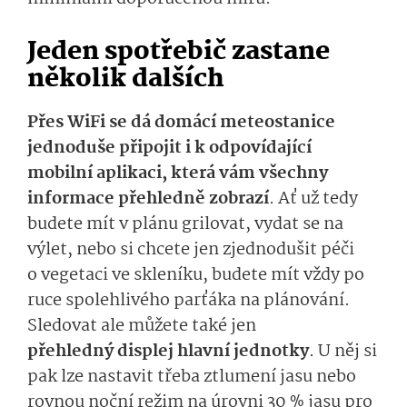
Jeden spotřebič zastane
několik dalších
Přes
WiFi
se dá domácí meteostanice
jednoduše připojit i k odpovídající
mobilní aplikaci, která vám všechny
informace přehledně zobrazí
. Ať už tedy
budete mít v plánu grilovat,
vydat se na
výlet, nebo si chcete jen zjednodušit péči
o vegetaci ve skleníku, budete mít vždy po
ruce spolehlivého parťáka na plánování.
Sledovat ale můžete také jen
přehledný
displej hlavní jednotky
.
U něj si
pak
lze
nastavit třeba ztlumení jasu
nebo
rovnou
n
oční režim
na
úrov­ni
30 % jasu
pro