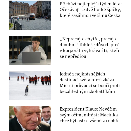
Přichází nejteplejší týden léta:
Očekávají se dvě horké špičky,
které zasáhnou většinu Česka
„Nepracujte chytře, pracujte
dlouho.“ Tohle je důvod, proč
v korporátu vyhrávají ti, kteří
se nepředřou
Jedné z nejkrásnějších
destinací světa hrozí zkáza.
Místní průvodci se bouří proti
bezohledným zbohatlíkům
Exprezident Klaus: Nevěřím
svým očím, ministr Macinka
chce být asi se všemi za dobře