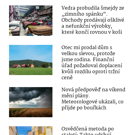
Vedra probudila šmejdy ze
„zimního spánku“.
Obchody prodávají ošklivé
a nefunkční výrobky,
které končí rovnou v koši
Otec mi prodal dům s
velkou slevou, protože
jsme rodina. Finanční
úřad požadoval doplacení
kvůli rozdílu oproti tržní
ceně
Nová předpověď na víkend
mění plány.
Meteorologové ukázali, co
přijde po bouřkách
Osvědčená metoda po