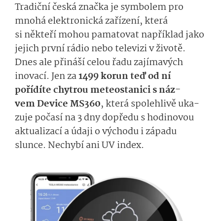
Tradiční česká značka je symbolem pro
mnohá elektronická zařízení, která
si
někteří mohou pamatovat například
jako
jejich první rádio
nebo televizi
v ži­votě
.
Dnes ale přináší
celou­
řadu zajímavých
inovací. Jen za
1499 korun
teď
od ní
pořídíte
chytrou meteostanic
i
s náz­
vem
Device
MS360
, která spolehlivě
uka­
zuje
počasí n
a 3 dny dopředu
s
hodi­novou
aktualizací
a
ú­daji o východu i západu
slunce.
Nechybí ani
UV index.