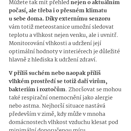
Můžete tak
mít přehled
nejen o aktuálním
počasí, ale třeba i o přesném klimatu
u sebe doma.
Díky externímu senzoru
vám totiž
meteosta­nice
umožní sledovat
teplotu a vlhkost nejen venku, ale i uvnitř
.
Monitorování vlhkosti
a
udrže­ní její
optimální hodnoty
v interiérech je důležité
hlavně z hlediska
k u­držení zdraví.
V příliš suchém nebo naopak příliš
vlhkém
prostře­dí
se totiž daří
virům,
bakteriím i roztočům
. Zhoršovat se m
ohou
také respirační onemocnění jako alergie
nebo astma. Nejhorší situace nastává
především v zimě, kdy může v mnoha
domácnostech vlhkost vzduchu klesat pod
minimální doporučenou míru.