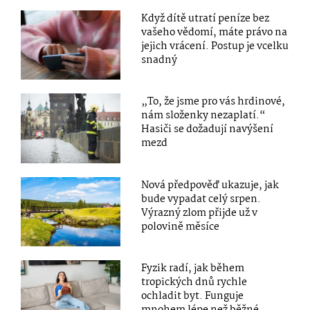
Když dítě utratí peníze bez
vašeho vědomí, máte právo na
jejich vrácení. Postup je vcelku
snadný
„To, že jsme pro vás hrdinové,
nám složenky nezaplatí.“
Hasiči se dožadují navýšení
mezd
Nová předpověď ukazuje, jak
bude vypadat celý srpen.
Výrazný zlom přijde už v
polovině měsíce
Fyzik radí, jak během
tropických dnů rychle
ochladit byt. Funguje
mnohem lépe než běžné