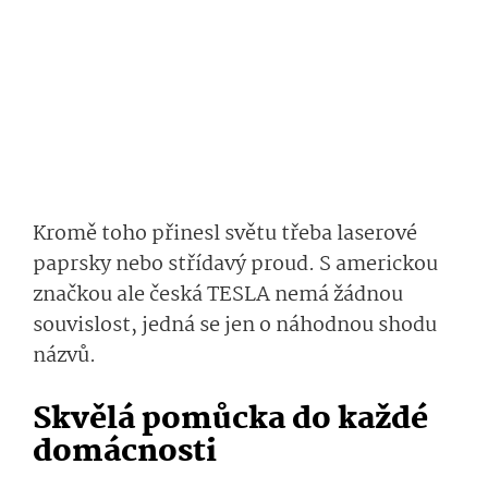
Kromě toho p
řinesl světu třeba
laserové
paprsky nebo střídavý proud
.
S americ­kou
značkou ale česká TESLA nemá žádnou
souvislost, jedná se jen o náhodnou shodu
názvů.
Skvělá pomůcka do každé
domácnosti