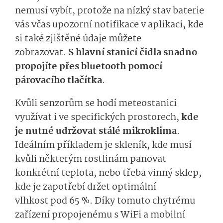
nemusí
vybít, protože na nízký stav baterie
vás včas upozorní notifikace v aplikaci, kde
si také zjištěné údaje
můžete
zobrazovat
.
S hlav­ní stanicí
čidla
snad­no
propojíte
přes bluetoot
h
pomocí
párovacího tlačítka
.
Kvůli
senzorům
se hodí
meteostanici
využívat i ve specifických prostorech,
kde
je nutné udržovat stálé mikroklima
.
Ideálním příkladem je skleník
, kde musí
kvůli některým rostlinám panovat
konkrétní teplota,
nebo třeba vinný sklep,
kde je zapotřebí
držet
o
p­timální
vlhkost
pod 65 %
.
Díky tomuto chytrému
zařízení propojenému s
WiFi
a mobilní