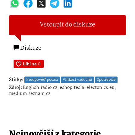
Vstoupit do diskuze
Diskuze
Štítky:
Předpověď počasí
Vlhkost vzduchu
Spotřebiče
Zdroj:
English.radio.cz, eshop.tesla-electonics.eu,
medium.seznam.cz
Nejnovější z kategorie