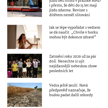
jízdu bez lístku v pražské MHD
i přesto, že děti do 15 let mají
jízdu zdarma. Revizor s
dítětem neměl slitování
Jak se lépe vypořádat s vedrem
se dá naučit: „Chvíle v horku
mohou být dokonce zdravé"
Zatmění roku 2026 už za pár
dnů: Nenechte si ujít
nejúžasnější nebeskou show
posledních let
Vedra ještě zesílí. Nová
předpověď naznačuje, že
budou padat další rekordy