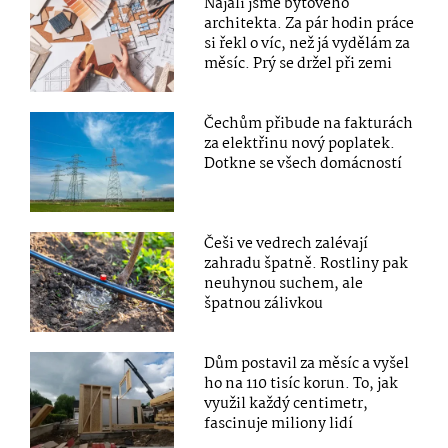
Najali jsme bytového
architekta. Za pár hodin práce
si řekl o víc, než já vydělám za
měsíc. Prý se držel při zemi
Čechům přibude na fakturách
za elektřinu nový poplatek.
Dotkne se všech domácností
Češi ve vedrech zalévají
zahradu špatně. Rostliny pak
neuhynou suchem, ale
špatnou zálivkou
Dům postavil za měsíc a vyšel
ho na 110 tisíc korun. To, jak
využil každý centimetr,
fascinuje miliony lidí