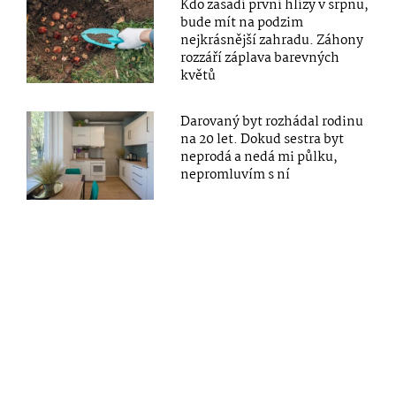
Kdo zasadí první hlízy v srpnu,
bude mít na podzim
nejkrásnější zahradu. Záhony
rozzáří záplava barevných
květů
Darovaný byt rozhádal rodinu
na 20 let. Dokud sestra byt
neprodá a nedá mi půlku,
nepromluvím s ní