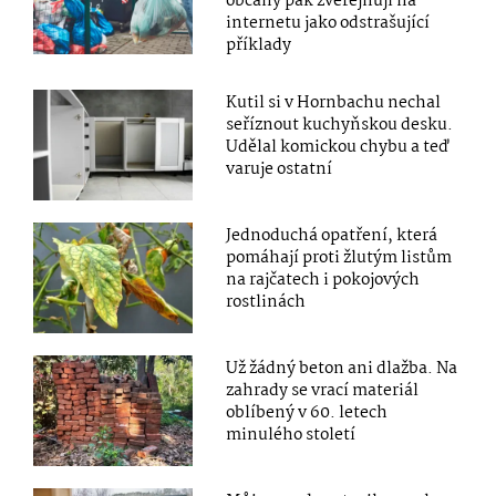
občany pak zveřejňují na
internetu jako odstrašující
příklady
Kutil si v Hornbachu nechal
seříznout kuchyňskou desku.
Udělal komickou chybu a teď
varuje ostatní
Jednoduchá opatření, která
pomáhají proti žlutým listům
na rajčatech i pokojových
rostlinách
Už žádný beton ani dlažba. Na
zahrady se vrací materiál
oblíbený v 60. letech
minulého století