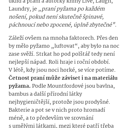
úklid a praní a autorky knihy Live, Laugh,
Laundry, je
„praní pyžama po každém
nošení, pokud není skutečně špinavé,
páchnoucí nebo zpocené, úplně zbytečné"
.
Záleží ovšem na mnoha faktorech. Přes den
by mělo pyžamo „luftovat“, aby bylo na noc
zase svěží. Strkat ho pod polštář tedy není
nejlepší nápad. Roli hraje i roční období.
V létě, kdy jsou noci horké, se více potíme.
Četnost praní může záviset i na materiálu
pyžama.
Podle Mountfordové jsou bavlna,
bambus a další přírodní látky
nejhygieničtější, protože jsou prodyšné.
Bakterie a pot se v nich proto hromadí
méně, a to především ve srovnání
s umělými látkami, mezi které patří třeba