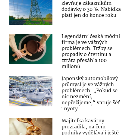
zlevňuje zákazníkům
dodávky o 30 %. Nabídka
platí jen do konce roku
Legendární česká módní
firma je ve vážných
problémech. Tržby se
propadly o čtvrtinu a
ztráta přesáhla 100
milionů
Japonský automobilový
průmysl je ve vážných
problémech. „Pokud se
nic nezmění,
nepřežijeme,“ varuje šéf
Toyoty
Majitelka kavárny
prozradila, na čem
podniky vydělávají ještě