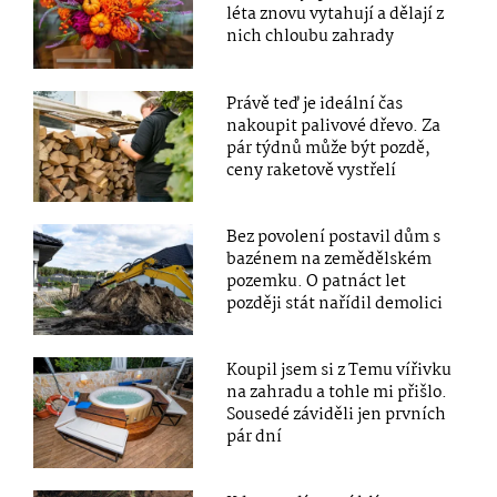
léta znovu vytahují a dělají z
nich chloubu zahrady
Právě teď je ideální čas
nakoupit palivové dřevo. Za
pár týdnů může být pozdě,
ceny raketově vystřelí
Bez povolení postavil dům s
bazénem na zemědělském
pozemku. O patnáct let
později stát nařídil demolici
Koupil jsem si z Temu vířivku
na zahradu a tohle mi přišlo.
Sousedé záviděli jen prvních
pár dní