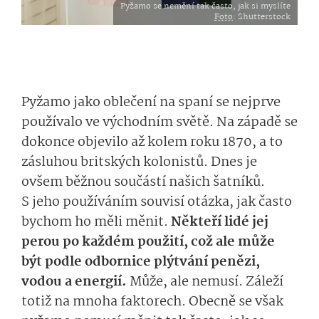
Pyžamo se nemění tak často, jak si myslíte
Foto
: Shutterstock
Pyžamo jako oblečení na spaní se nejprve
používalo ve východním světě. Na západě se
dokonce objevilo až kolem roku 1870, a to
zásluhou britských kolonistů. Dnes je
ovšem běžnou součástí našich šatníků.
S jeho používáním souvisí otázka, jak často
bychom ho měli měnit.
Někteří lidé jej
perou po každém použití, což ale může
být podle odbornice plýtvání penězi,
vodou a energií.
Může, ale nemusí. Záleží
totiž na mnoha faktorech. Obecně se však