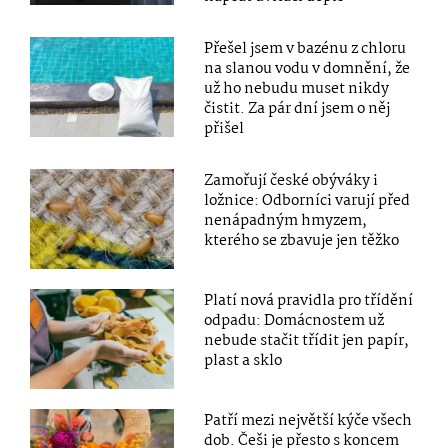
Přešel jsem v bazénu z chloru
na slanou vodu v domnění, že
už ho nebudu muset nikdy
čistit. Za pár dní jsem o něj
přišel
Zamořují české obýváky i
ložnice: Odborníci varují před
nenápadným hmyzem,
kterého se zbavuje jen těžko
Platí nová pravidla pro třídění
odpadu: Domácnostem už
nebude stačit třídit jen papír,
plast a sklo
Patří mezi největší kýče všech
dob. Češi je přesto s koncem