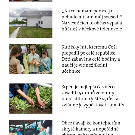
„Na co nemám peníze já,
nebude mít ani můj soused.“
Na vesnicích to občas vypadá
hůř než v béčkové telenovele
Kutilský hit, kterému Češi
propadli po celé republice.
Děti zabaví na celé hodiny a
naučí je víc než školní
učebnice
Srpen je nejlepší čas něco
zasadit: 5 druhů zeleniny,
které stihnou ještě vyrůst a
zvládne je vypěstovat i amatér
Obce dávají ke kontejnerům
skryté kamery a nepořádné