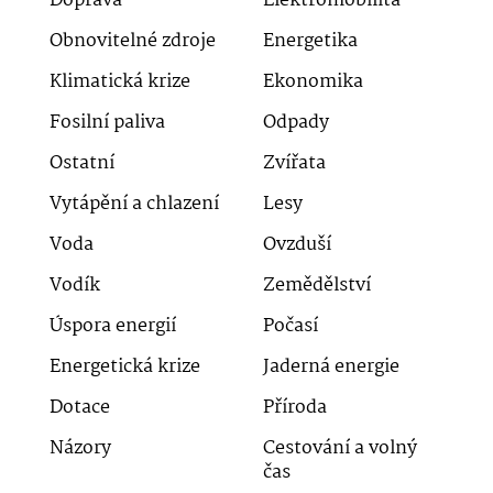
Doprava
Elektromobilita
Obnovitelné zdroje
Energetika
Klimatická krize
Ekonomika
Fosilní paliva
Odpady
Ostatní
Zvířata
Vytápění a chlazení
Lesy
Voda
Ovzduší
Vodík
Zemědělství
Úspora energií
Počasí
Energetická krize
Jaderná energie
Dotace
Příroda
Názory
Cestování a volný
čas