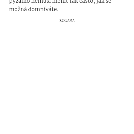
pyžamo nemusí měnit tak často, jak se
možná domníváte.