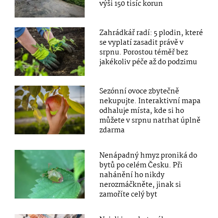
výši 150 tisíc korun
Zahrádkář radí: 5 plodin, které
se vyplatí zasadit právě v
srpnu. Porostou téměř bez
jakékoliv péče až do podzimu
Sezónní ovoce zbytečně
nekupujte. Interaktivní mapa
odhaluje místa, kde si ho
můžete v srpnu natrhat úplně
zdarma
Nenápadný hmyz proniká do
bytů po celém Česku. Při
nahánění ho nikdy
nerozmáčkněte, jinak si
zamoříte celý byt