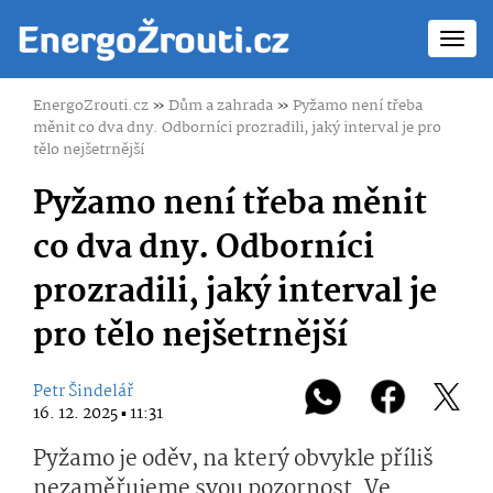
Toggl
navig
EnergoZrouti.cz
»
Dům a zahrada
»
Pyžamo není třeba
měnit co dva dny. Odborníci prozradili, jaký interval je pro
tělo nejšetrnější
Pyžamo není třeba měnit
co dva dny. Odborníci
prozradili, jaký interval je
pro tělo nejšetrnější
Petr Šindelář
16. 12. 2025 ▪ 11:31
Pyžamo je oděv, na který obvykle příliš
nezaměřujeme svou pozornost. Ve