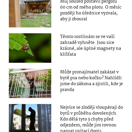
Můj soused postavil pergolu
60 cm od mého plotu. O měsíc
později ho úřednice vyzvala,
aby ji zboural
Těmto rostlinám se ve vaší
zahradě vyhněte. Jsou sice
krásné, ale úplné magnety na
klíšťata
Může pronajímatel zakázat v
bytě psa nebo kočku? Nahlídli
jsme do zákona a zjistili, kde je
pravda
Nejvíce se zloději vloupávají do
bytů v průběhu dovolených.
Kdo dělá tyto 3 chyby před
odjezdem, může jim rovnou
napsat uvítací dopis