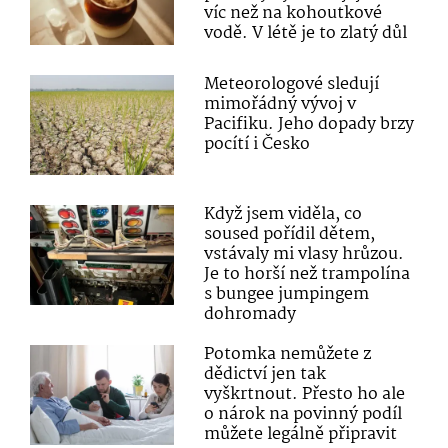
víc než na kohoutkové
vodě. V létě je to zlatý důl
Meteorologové sledují
mimořádný vývoj v
Pacifiku. Jeho dopady brzy
pocítí i Česko
Když jsem viděla, co
soused pořídil dětem,
vstávaly mi vlasy hrůzou.
Je to horší než trampolína
s bungee jumpingem
dohromady
Potomka nemůžete z
dědictví jen tak
vyškrtnout. Přesto ho ale
o nárok na povinný podíl
můžete legálně připravit