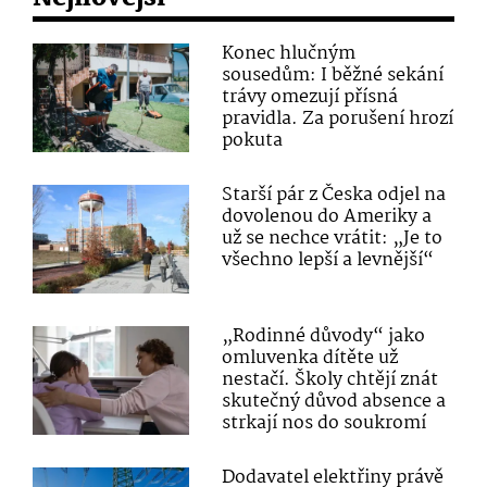
Konec hlučným
sousedům: I běžné sekání
trávy omezují přísná
pravidla. Za porušení hrozí
pokuta
Starší pár z Česka odjel na
dovolenou do Ameriky a
už se nechce vrátit: „Je to
všechno lepší a levnější“
„Rodinné důvody“ jako
omluvenka dítěte už
nestačí. Školy chtějí znát
skutečný důvod absence a
strkají nos do soukromí
Dodavatel elektřiny právě