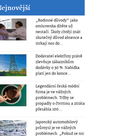
Nejnovější
„Rodinné důvody“ jako
omluvenka dítěte už
nestačí. Školy chtějí znát
skutečný důvod absence a
strkají nos do...
Dodavatel elektřiny právě
zlevňuje zákazníkům
dodávky o 30 %. Nabídka
platí jen do konce...
Legendární česká módní
firma je ve vážných
problémech. Tržby se
propadly o čtvrtinu a ztráta
přesáhla 100...
Japonský automobilový
průmysl je ve vážných
problémech. „Pokud se nic