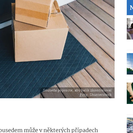
Souseda poproste, aby balík zkontroloval
Foto
: Shutterstock
 sousedem může v některých případech