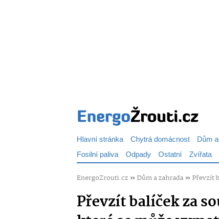
Hlavní stránka
Chytrá domácnost
Dům a
Fosilní paliva
Odpady
Ostatní
Zvířata
EnergoZrouti.cz
»
Dům a zahrada
»
Převzít 
Převzít balíček za so