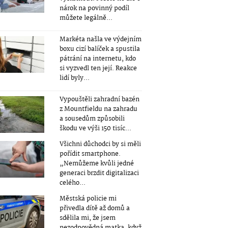
nárok na povinný podíl
můžete legálně...
Markéta našla ve výdejním
boxu cizí balíček a spustila
pátrání na internetu, kdo
si vyzvedl ten její. Reakce
lidí byly...
Vypouštěli zahradní bazén
z Mountfieldu na zahradu
a sousedům způsobili
škodu ve výši 150 tisíc...
Všichni důchodci by si měli
pořídit smartphone.
„Nemůžeme kvůli jedné
generaci brzdit digitalizaci
celého...
Městská policie mi
přivedla dítě až domů a
sdělila mi, že jsem
nezodpovědná matka, když