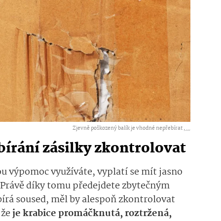
Zjevně poškozený balík je vhodné nepřebírat ,
...
ebírání zásilky zkontrolovat
u výpomoc využíváte, vyplatí se mít jasno
. Právě díky tomu předejdete zbytečným
írá soused, měl by alespoň zkontrolovat
 že
je krabice promáčknutá, roztržená,