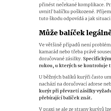
přinést nečekané komplikace. Pr
uvnitř balíčku poškozené. Příjemc
tuto škodu odpovídá a jak situaci
Může balíček legálně
Ve většině případů není problém, 
kamarád nebo třeba právě soused
doručované zásilky.
Specifickým
rukou, u kterých se kontroluje 
U běžných balíků kurýři často um
nachází na doručovací adrese ne
kurýr při převzetí zásilky vyža
přebírající balíček znát.
V praxi se ale ze strany kurýrů l