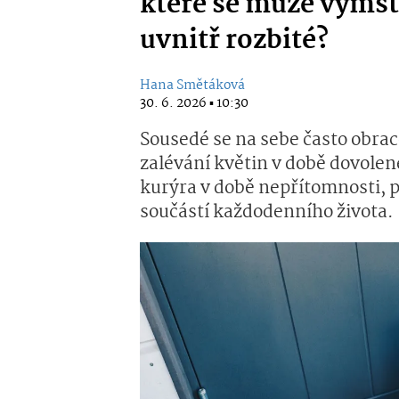
které se může vymstí
uvnitř rozbité?
Hana Smětáková
30. 6. 2026 ▪ 10:30
Sousedé se na sebe často obrace
zalévání květin v době dovolen
kurýra v době nepřítomnosti,
součástí každodenního života.