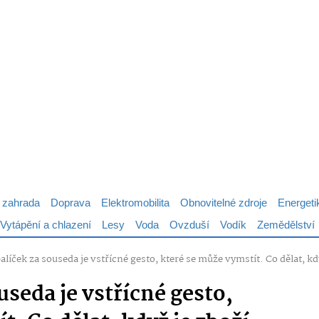
 zahrada
Doprava
Elektromobilita
Obnovitelné zdroje
Energeti
Vytápění a chlazení
Lesy
Voda
Ovzduší
Vodík
Zemědělství
balíček za souseda je vstřícné gesto, které se může vymstít. Co dělat, kd
useda je vstřícné gesto,