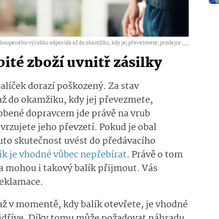
akoupeného výrobku odpovídá až do okamžiku, kdy jej převezmete, prodejce ,
...
ité zboží uvnitř zásilky
alíček dorazí poškozený. Za stav
ž do okamžiku, kdy jej převezmete,
sobené dopravcem jde právě na vrub
tvrzujete jeho převzetí. Pokud je obal
uto skutečnost uvést do předávacího
ík je vhodné vůbec nepřebírat
. Právě o tom
a mohou i takový balík přijmout. Vás
reklamace.
až v momentě, kdy balík otevřete, je vhodné
ejdříve. Díky tomu může požadovat náhradu