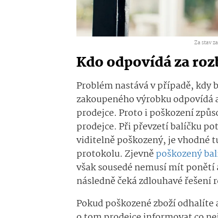
Za stav z
Kdo odpovídá za rozb
Problém nastává v případě, kdy b
zakoupeného výrobku odpovídá a
prodejce. Proto i poškození způ
prodejce. Při převzetí balíčku po
viditelně poškozený, je vhodné t
protokolu. Zjevně
poškozený bal
však sousedé nemusí mít ponětí 
následně čeká zdlouhavé řešení 
Pokud poškozené zboží odhalíte 
o tom prodejce informovat co n