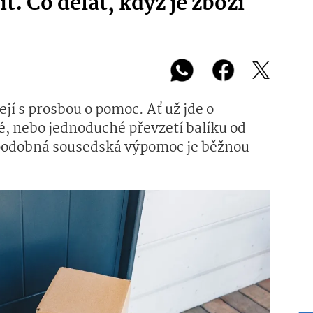
t. Co dělat, když je zboží
jí s prosbou o pomoc. Ať už jde o
é, nebo jednoduché převzetí balíku od
 podobná sousedská výpomoc je běžnou