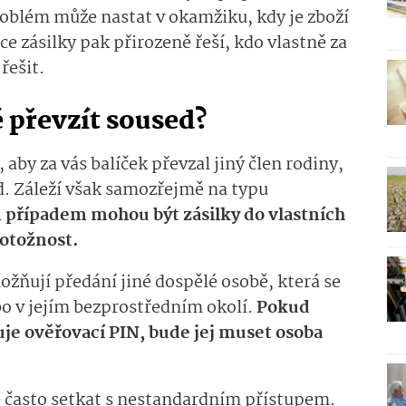
oblém může nastat v okamžiku, kdy je zboží
e zásilky pak přirozeně řeší, kdo vlastně za
 řešit.
 převzít soused?
aby za vás balíček převzal jiný člen rodiny,
. Záleží však samozřejmě na typu
 případem mohou být zásilky do vlastních
totožnost.
ožňují předání jiné dospělé osobě, která se
bo v jejím bezprostředním okolí.
Pokud
duje ověřovací PIN, bude jej muset osoba
ze často setkat s nestandardním přístupem.