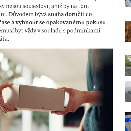
ky nesou sousedovi, aniž by na tom
vení. Důvodem bývá
snaha doručit co
m čase a vyhnout se opakovanému pokusu
nemusí být vždy v souladu s podmínkami
áta.