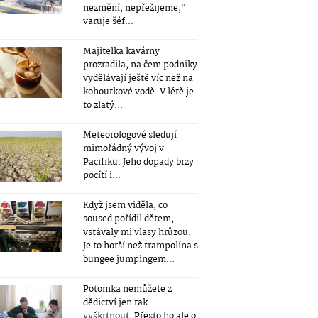
nezmění, nepřežijeme,“
varuje šéf...
Majitelka kavárny
prozradila, na čem podniky
vydělávají ještě víc než na
kohoutkové vodě. V létě je
to zlatý...
Meteorologové sledují
mimořádný vývoj v
Pacifiku. Jeho dopady brzy
pocítí i...
Když jsem viděla, co
soused pořídil dětem,
vstávaly mi vlasy hrůzou.
Je to horší než trampolína s
bungee jumpingem...
Potomka nemůžete z
dědictví jen tak
vyškrtnout. Přesto ho ale o