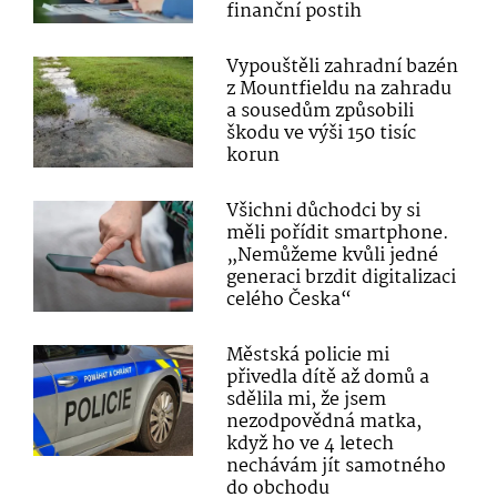
finanční postih
Vypouštěli zahradní bazén
z Mountfieldu na zahradu
a sousedům způsobili
škodu ve výši 150 tisíc
korun
Všichni důchodci by si
měli pořídit smartphone.
„Nemůžeme kvůli jedné
generaci brzdit digitalizaci
celého Česka“
Městská policie mi
přivedla dítě až domů a
sdělila mi, že jsem
nezodpovědná matka,
když ho ve 4 letech
nechávám jít samotného
do obchodu