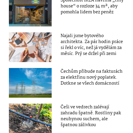
Společnost IKEA navrhla „tiny
house“ o rozloze 34 m², aby
pomohla lidem bez peněz
Najali jsme bytového
architekta. Za pár hodin práce
si řekl o víc, než já vydělám za
měsíc. Prý se držel při zemi
Čechům přibude na fakturách
za elektřinu nový poplatek.
Dotkne se všech domácností
Češi ve vedrech zalévají
zahradu špatně. Rostliny pak
neuhynou suchem, ale
špatnou zálivkou