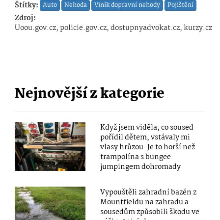
Štítky:
Auto
Nehoda
Viník dopravní nehody
Pojištění
Zdroj:
Uoou.gov.cz, policie.gov.cz, dostupnyadvokat.cz, kurzy.cz
Nejnovější z kategorie
Když jsem viděla, co soused
pořídil dětem, vstávaly mi
vlasy hrůzou. Je to horší než
trampolína s bungee
jumpingem dohromady
Vypouštěli zahradní bazén z
Mountfieldu na zahradu a
sousedům způsobili škodu ve