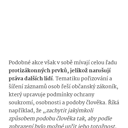
Podobné akce však v sobě mívají celou řadu
protizákonných prvků, jelikož narušují
práva dalších lidí
.
Tematiku pořizování a
šíření záznamů osob řeší o
bčanský zákoník
,
který upravuje podmínky ochrany
soukromí, osobnosti a podoby člověka.
Říká
například, že „
zachytit jakýmkoli
způsobem podobu člověka tak, aby podle
zobrazení bylo možné určit jeho totožnost,