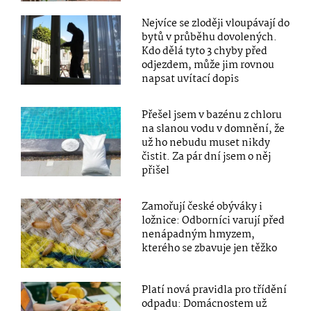
Nejvíce se zloději vloupávají do
bytů v průběhu dovolených.
Kdo dělá tyto 3 chyby před
odjezdem, může jim rovnou
napsat uvítací dopis
Přešel jsem v bazénu z chloru
na slanou vodu v domnění, že
už ho nebudu muset nikdy
čistit. Za pár dní jsem o něj
přišel
Zamořují české obýváky i
ložnice: Odborníci varují před
nenápadným hmyzem,
kterého se zbavuje jen těžko
Platí nová pravidla pro třídění
odpadu: Domácnostem už