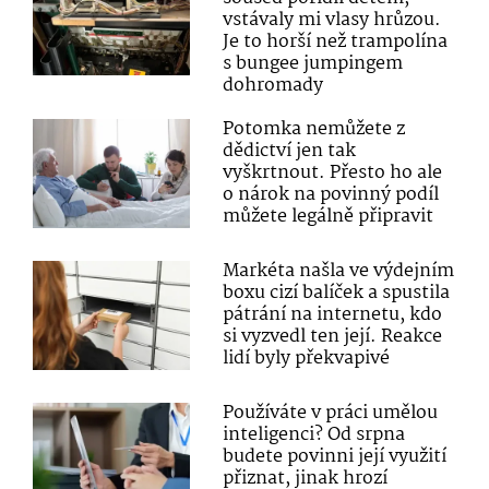
vstávaly mi vlasy hrůzou.
Je to horší než trampolína
s bungee jumpingem
dohromady
Potomka nemůžete z
dědictví jen tak
vyškrtnout. Přesto ho ale
o nárok na povinný podíl
můžete legálně připravit
Markéta našla ve výdejním
boxu cizí balíček a spustila
pátrání na internetu, kdo
si vyzvedl ten její. Reakce
lidí byly překvapivé
Používáte v práci umělou
inteligenci? Od srpna
budete povinni její využití
přiznat, jinak hrozí