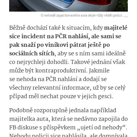
O nehodě zaparkovaného auta dejte vždy vědět policii. ,
...
Běžně dochází také k situacím, kdy
majitelé
sice incident na PČR nahlásí, ale sami se
pak snaží po viníkovi pátrat ještě po
sociálních sítích
, aby se s ním sami ideálně
co nejrychleji dohodli. Takové jednání však
může
být kontraproduktivní. Ja
kmile
se
nehoda na PČR nahlásí
a dodají se
všechny relevantní informace,
už by se celý
případ měl nechat pouze
v jejich gesci.
Podobně rozporuplně jednala například
majitelk
a
auta, která se nedávno zapojila do
FB diskuse s příspěvkem „ujetí od nehody“
.
Nehodu policii sice
nahlásila
, ale
domnívala