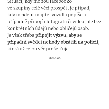
Situací,
kdy
mo­hou
facebooko­
vé
skupiny
ce­lé věci prospět, je
případ
,
kdy
incident
ma­jitel vozidla
popíše
a
případně připojí i fotografii či video, ale bez
konkrétních
ú­dajů
nebo obličejů osob.
Je
však
třeba
připojit výzvu,
aby se
případní svědci
nehody
o­brátili na policii
,
která
už
celou věc prošetřuje.