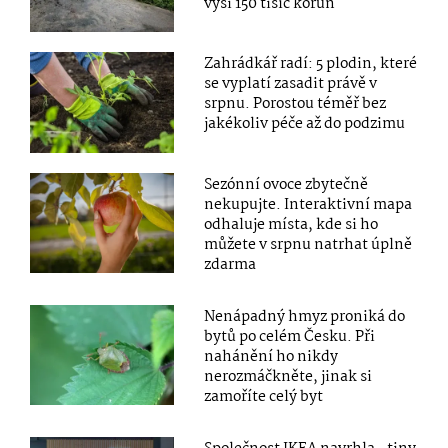
výši 150 tisíc korun
Zahrádkář radí: 5 plodin, které
se vyplatí zasadit právě v
srpnu. Porostou téměř bez
jakékoliv péče až do podzimu
Sezónní ovoce zbytečně
nekupujte. Interaktivní mapa
odhaluje místa, kde si ho
můžete v srpnu natrhat úplně
zdarma
Nenápadný hmyz proniká do
bytů po celém Česku. Při
nahánění ho nikdy
nerozmáčkněte, jinak si
zamoříte celý byt