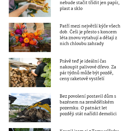
nebude stačit třídit jen papír,
plast a sklo
Patří mezi největší kýče všech
dob. Češi je přesto s koncem
léta znovu vytahují a dělají z
nich chloubu zahrady
Právě teď je ideální čas
nakoupit palivové dřevo. Za
pár týdnů může být pozdě,
ceny raketově vystřelí
Bez povolení postavil dům s
bazénem na zemědělském
pozemku. O patnáct let
později stát nařídil demolici