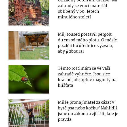
Už žádný beton ani dlažba. Na
zahrady se vrací materiál
oblíbený v 60. letech
minulého století
Můj soused postavil pergolu
60 cm od mého plotu. O měsíc
později ho úřednice vyzvala,
aby ji zboural
Těmto rostlinám se ve vaší
zahradě vyhněte. Jsou sice
krásné, ale úplné magnety na
klíšťata
Může pronajímatel zakázat v
bytě psa nebo kočku? Nahlídli
jsme do zákona a zjistili, kde je
pravda