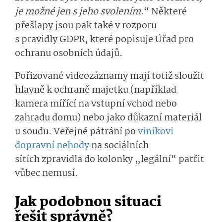
je možné jen s jeho svolením
.“
Něk­teré
přešlapy jsou
pak
také v rozporu
s pravidly
GDPR
, které popisuje Úřad pro
ochranu osobních údajů.
Pořizované videozáznamy mají
totiž
sloužit
hlavně k ochraně majetku (například
kamera mířící na vstupní vchod nebo
zahradu domu) nebo jako důkazní materiál
u soudu. Veřejné pátrání po
viníkovi
dopravní nehody
na sociálních
sítích
zpravi­dla
do kolonky „legální“
patřit
vůbec nemusí.
Jak
podobnou
si­tuaci
řešit
správně
?