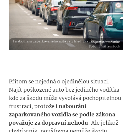
I nabourání zaparkovaného auta se z hlediska zákona považuje za dopravní nehodu.
Foto
: Shutterstock
Přitom se nejedná o ojedinělou situaci.
Najít poškozené
auto bez jediného vodítka
kdo
za škodu může
vyvolává pochopitelnou
frustraci
, protože
i nabourání
zaparkovaného vozidla se podle zákona
považuje za dopravní nehodu
.
Ale
je­likož
chybí viník,
pojišťovna nemůže škodu