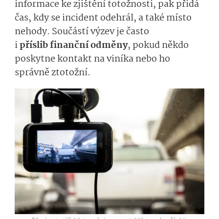
informace
ke zjištění totožnosti
, pak přidá
čas, kdy se incident odehrál, a také místo
nehody. Součástí výzev j
e
často
i
příslib
fina
n­ční odměny
, pokud někdo
poskytne kontakt na viníka nebo ho
správně ztotožní.