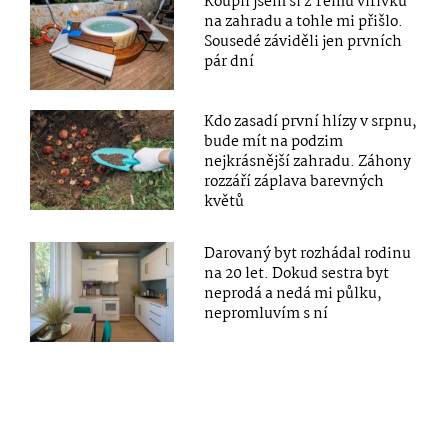
Koupil jsem si z Temu vířivku
na zahradu a tohle mi přišlo.
Sousedé záviděli jen prvních
pár dní
Kdo zasadí první hlízy v srpnu,
bude mít na podzim
nejkrásnější zahradu. Záhony
rozzáří záplava barevných
květů
Darovaný byt rozhádal rodinu
na 20 let. Dokud sestra byt
neprodá a nedá mi půlku,
nepromluvím s ní