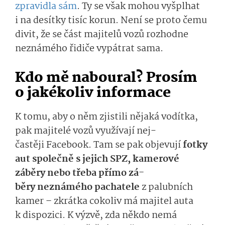
zpravidla sám
. Ty se však mohou vyšplhat
i
na desítky tisíc korun.
Není se proto
čemu
divit, že se část majitelů vozů rozhodne
neznámého řidiče vypátrat sama.
Kd
o
mě naboural? Prosím
o jakékoliv informace
K tomu, aby o něm zjistili nějaká vodítka
,
pak majitelé vozů využívají
n
ej­
častěji
Facebo­ok. Tam se pak objevují
fotky
aut společně s jejich SPZ, kamerové
záběry nebo třeba
přímo
zá­
běry
neznámého
pacha­tele
z palubních
kamer – zkrátka cokoliv má majitel auta
k disp
ozici. K výzvě, zda někdo nemá