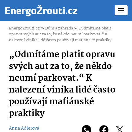
Toggl
navig
EnergoZrouti.cz
»
Dům a zahrada
»
„Odmítáme platit
opravu svých aut za to, že někdo neumí parkovat.“ K
nalezení viníka lidé často používají mafiánské praktiky
„Odmítáme platit opravu
svých aut za to, že někdo
neumí parkovat.“ K
nalezení viníka lidé často
používají mafiánské
praktiky
Anna Adlerová