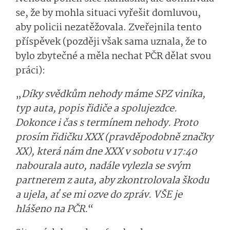
se, že by mohla situaci vyřešit domluvou,
aby policii nezatěžovala. Zveřejnila tento
příspěvek (později však sama uznala, že to
bylo zbytečné a měla nechat PČR dělat svou
práci):
„
Díky svědkům nehody máme SPZ viníka,
typ auta, popis řidiče a spolujezdce.
Dokonce i čas s termínem nehody.
Proto
prosím řidičku XXX (pravděpodobně značky
XX), která nám dne XXX v sobotu v 17:40
nabourala auto, nadále vylezla se svým
partnerem z auta, aby zkontrolovala škodu
a ujela, ať se mi ozve do zpráv. VŠE je
hlášeno na PČR
.
“