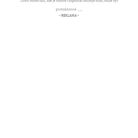
Šíření materiálů, kde je možné rozpoznat obličeje osob, může být
protizákonné. ,
...