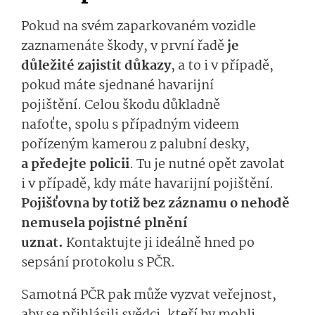
Pokud na svém zaparkovaném vozidle
zaznamenáte škody, v první řadě
je
důležité zajistit důkazy
, a to i v případě,
pokud máte sjednané havarijní
pojištění.
Celou škodu důkladně
nafoťte
,
spolu
s pří­padným videem
pořízeným kamerou z palubní desky
,
a
předejte policii
. Tu j
e nutné opět zavolat
i v případě, kdy máte havarijní pojištění.
Pojišťovna by totiž bez záznamu o nehodě
nemusela pojistné plnění
uznat.
Kontaktujte ji ideálně hned po
sepsání protokolu s PČR.
Samotná PČR pak
může vyzvat veřejnost,
aby se přihlásili svědci, kteří by mohli