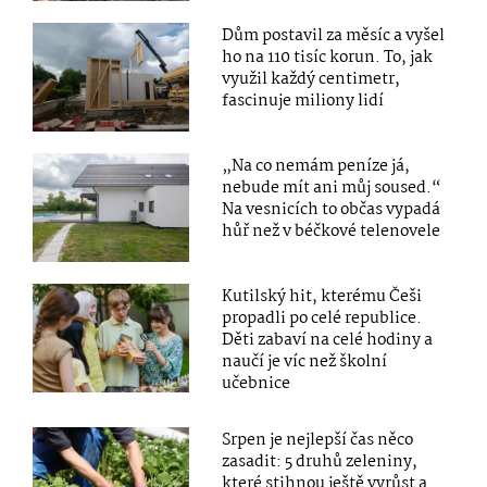
Dům postavil za měsíc a vyšel
ho na 110 tisíc korun. To, jak
využil každý centimetr,
fascinuje miliony lidí
„Na co nemám peníze já,
nebude mít ani můj soused.“
Na vesnicích to občas vypadá
hůř než v béčkové telenovele
Kutilský hit, kterému Češi
propadli po celé republice.
Děti zabaví na celé hodiny a
naučí je víc než školní
učebnice
Srpen je nejlepší čas něco
zasadit: 5 druhů zeleniny,
které stihnou ještě vyrůst a