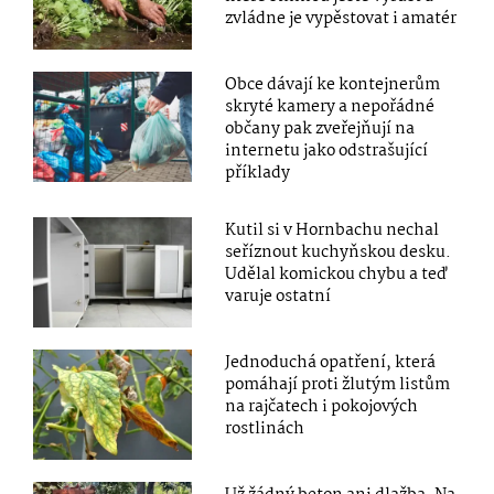
zvládne je vypěstovat i amatér
Obce dávají ke kontejnerům
skryté kamery a nepořádné
občany pak zveřejňují na
internetu jako odstrašující
příklady
Kutil si v Hornbachu nechal
seříznout kuchyňskou desku.
Udělal komickou chybu a teď
varuje ostatní
Jednoduchá opatření, která
pomáhají proti žlutým listům
na rajčatech i pokojových
rostlinách