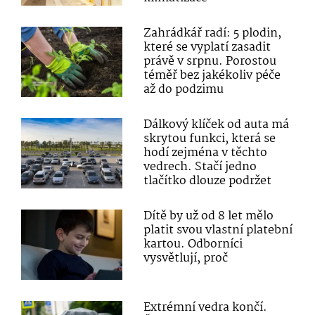
Zahrádkář radí: 5 plodin,
které se vyplatí zasadit
právě v srpnu. Porostou
téměř bez jakékoliv péče
až do podzimu
Dálkový klíček od auta má
skrytou funkci, která se
hodí zejména v těchto
vedrech. Stačí jedno
tlačítko dlouze podržet
Dítě by už od 8 let mělo
platit svou vlastní platební
kartou. Odborníci
vysvětlují, proč
Extrémní vedra končí.