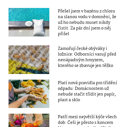
Přešel jsem v bazénu z chloru
na slanou vodu v domnění, že
už ho nebudu muset nikdy
čistit. Za pár dní jsem o něj
přišel
Zamořují české obýváky i
ložnice: Odborníci varují před
nenápadným hmyzem,
kterého se zbavuje jen těžko
Platí nová pravidla pro třídění
odpadu: Domácnostem už
nebude stačit třídit jen papír,
plast a sklo
Patří mezi největší kýče všech
dob. Češi je přesto s koncem