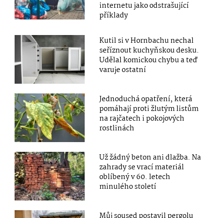
internetu jako odstrašující
příklady
Kutil si v Hornbachu nechal
seříznout kuchyňskou desku.
Udělal komickou chybu a teď
varuje ostatní
Jednoduchá opatření, která
pomáhají proti žlutým listům
na rajčatech i pokojových
rostlinách
Už žádný beton ani dlažba. Na
zahrady se vrací materiál
oblíbený v 60. letech
minulého století
Můj soused postavil pergolu