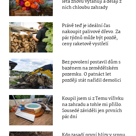
léta znovu vytahují a dělají z
nich chloubu zahrady
Právě teď je ideální čas
nakoupit palivové dřevo. Za
pár týdnů může být pozdě,
ceny raketově vystřelí
Bez povolení postavil dům s
bazénem na zemědělském
pozemku. O patnáct let
později stát nařídil demolici
Koupil jsem si z Temu vířivku
na zahradu a tohle mi přišlo.
Sousedé záviděli jen prvních
pár dní
Kdo zasadí první hlízy v srpnu,