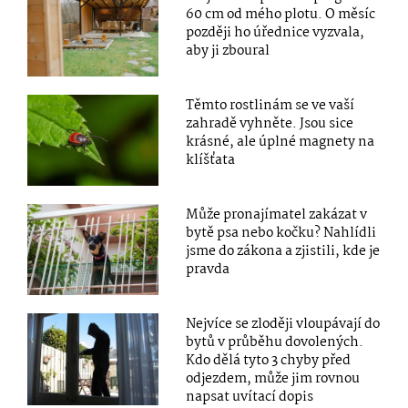
60 cm od mého plotu. O měsíc
později ho úřednice vyzvala,
aby ji zboural
Těmto rostlinám se ve vaší
zahradě vyhněte. Jsou sice
krásné, ale úplné magnety na
klíšťata
Může pronajímatel zakázat v
bytě psa nebo kočku? Nahlídli
jsme do zákona a zjistili, kde je
pravda
Nejvíce se zloději vloupávají do
bytů v průběhu dovolených.
Kdo dělá tyto 3 chyby před
odjezdem, může jim rovnou
napsat uvítací dopis