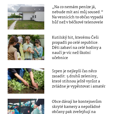
„Na co nemám peníze já,
nebude mít ani můj soused.“
Na vesnicích to občas vypadá
hůř než v béčkové telenovele
Kutilský hit, kterému Češi
propadli po celé republice.
Děti zabaví na celé hodiny a
naučí je víc než školní
učebnice
Srpen je nejlepší čas něco
zasadit: 5 druhů zeleniny,
které stihnou ještě vyrůst a
zvládne je vypěstovat i amatér
Obce dávají ke kontejnerům
skryté kamery a nepořádné
občany pak zveřejňují na