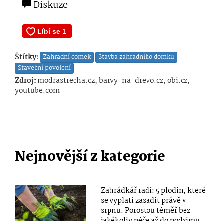
Diskuze
Štítky:
Zahradní domek
Stavba zahradního domku
Stavební povolení
Zdroj:
modrastrecha.cz, barvy-na-drevo.cz, obi.cz,
youtube.com
Nejnovější z kategorie
Zahrádkář radí: 5 plodin, které
se vyplatí zasadit právě v
srpnu. Porostou téměř bez
jakékoliv péče až do podzimu