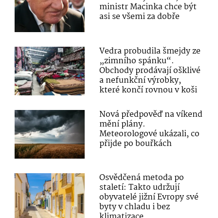
ministr Macinka chce být
asi se všemi za dobře
Vedra probudila šmejdy ze
„zimního spánku“.
Obchody prodávají ošklivé
a nefunkční výrobky,
které končí rovnou v koši
Nová předpověď na víkend
mění plány.
Meteorologové ukázali, co
přijde po bouřkách
Osvědčená metoda po
staletí: Takto udržují
obyvatelé jižní Evropy své
byty v chladu i bez
klimatizace