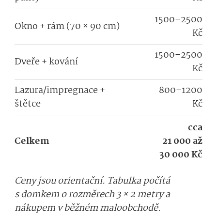
1500–2500
Okno + rám (70 × 90 cm)
Kč
1500–2500
Dveře + kování
Kč
Lazura/impregnace +
800–1200
štětce
Kč
cca
Celkem
21 000 až
30 000 Kč
Ceny jsou orientační.
Tabulka počítá
s domkem o rozměrech 3 × 2 metry a
nákupem v běžném maloobchodě.