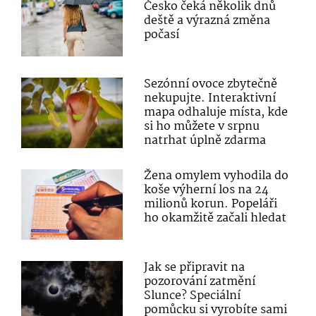
Česko čeká několik dnů
deště a výrazná změna
počasí
Sezónní ovoce zbytečně
nekupujte. Interaktivní
mapa odhaluje místa, kde
si ho můžete v srpnu
natrhat úplně zdarma
Žena omylem vyhodila do
koše výherní los na 24
milionů korun. Popeláři
ho okamžitě začali hledat
Jak se připravit na
pozorování zatmění
Slunce? Speciální
pomůcku si vyrobíte sami