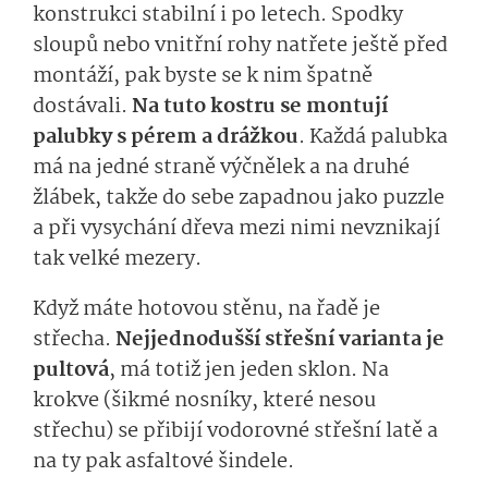
konstrukci stabilní i po letech. Spodky
sloupů nebo vnitřní rohy natřete ještě před
montáží, pak byste se k nim špatně
dostávali.
Na tuto kostru se montují
palubky s pérem a drážkou
. Každá palubka
má na jedné straně výčnělek a na druhé
žlábek, takže do sebe zapadnou jako puzzle
a při vysychání dřeva mezi nimi nevznikají
tak velké mezery.
Když máte hotovou stěnu, na řadě je
střecha.
Nejjednodušší střešní varianta je
pultová
, má totiž jen jeden sklon. Na
krokve (šikmé nosníky, které nesou
střechu) se přibijí vodorovné střešní latě a
na ty pak asfaltové šindele.