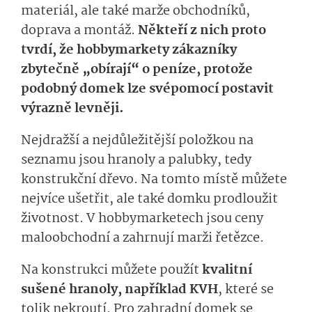
materiál, ale také marže obchodníků,
doprava a montáž.
Někteří z nich proto
tvrdí, že hobbymarkety zákazníky
zbytečně „obírají“ o peníze, protože
podobný domek lze svépomocí postavit
výrazně levněji.
Nejdražší a nejdůležitější položkou na
seznamu jsou hranoly a palubky, tedy
konstrukční dřevo. Na tomto místě můžete
nejvíce ušetřit, ale také domku prodloužit
životnost. V hobbymarketech jsou ceny
maloobchodní a zahrnují marži řetězce.
Na konstrukci můžete použít
kvalitní
sušené hranoly, například KVH
, které se
tolik nekroutí. Pro zahradní domek se