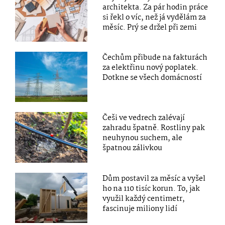
architekta. Za pár hodin práce
si řekl o víc, než já vydělám za
měsíc. Prý se držel při zemi
Čechům přibude na fakturách
za elektřinu nový poplatek.
Dotkne se všech domácností
Češi ve vedrech zalévají
zahradu špatně. Rostliny pak
neuhynou suchem, ale
špatnou zálivkou
Dům postavil za měsíc a vyšel
ho na 110 tisíc korun. To, jak
využil každý centimetr,
fascinuje miliony lidí