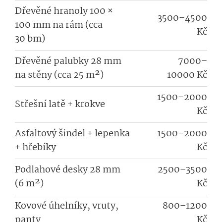
Dřevěné hranoly 100 ×
3500–4500
100 mm na rám (cca
Kč
30 bm)
Dřevěné palubky 28 mm
7000–
na stěny (cca 25 m²)
10000 Kč
1500–2000
Střešní latě + krokve
Kč
Asfaltový šindel + lepenka
1500–2000
+ hřebíky
Kč
Podlahové desky 28 mm
2500–3500
(6 m²)
Kč
Kovové úhelníky, vruty,
800–1200
panty
Kč