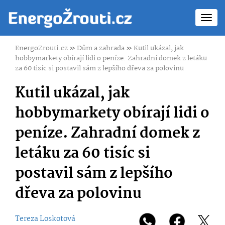
Toggl
navig
EnergoZrouti.cz
»
Dům a zahrada
»
Kutil ukázal, jak
hobbymarkety obírají lidi o peníze. Zahradní domek z letáku
za 60 tisíc si postavil sám z lepšího dřeva za polovinu
Kutil ukázal, jak
hobbymarkety obírají lidi o
peníze. Zahradní domek z
letáku za 60 tisíc si
postavil sám z lepšího
dřeva za polovinu
Tereza Loskotová