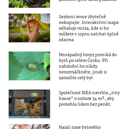
Sezónní ovoce zbytečně
nekupujte. Interaktivní mapa
odhaluje místa, kde si ho
můžete v srpnu natrhat úplně
zdarma
Nenápadný hmyz proniká do
bytů po celém Česku. Při
nahánění ho nikdy
nerozmáčkněte, jinak si
zamoříte celý byt
Společnost IKEA navrhla „tiny
house“ o rozloze 34 m², aby
pomohla lidem bez peněz
Najali jsme bytového