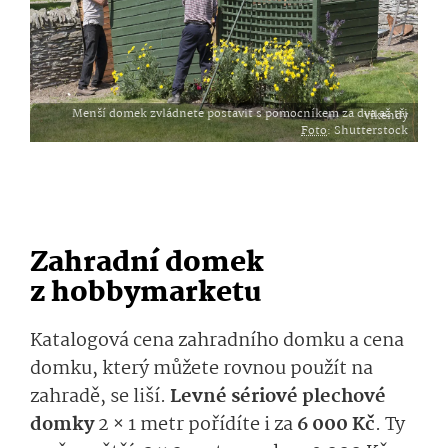
Menší domek zvládnete postavit s pomocníkem za dva až tři víkendy
Foto
: Shutterstock
Zahradní domek
z hobbymarketu
Katalogová cena zahradního domku a cena
domku, který můžete rovnou použít na
zahradě, se liší.
Levné sériové plechové
domky
2 × 1 metr pořídíte i za
6 000 Kč
. Ty