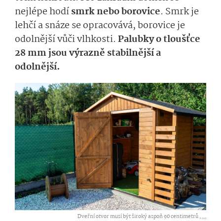
nejlépe hodí
smrk nebo borovice
. Smrk je
lehčí a snáze se opracovává, borovice je
odolnější vůči vlhkosti.
Palubky o tloušťce
28 mm jsou výrazně stabilnější a
odolnější.
Dveřní otvor musí být široký aspoň 90 centimetrů ,
...