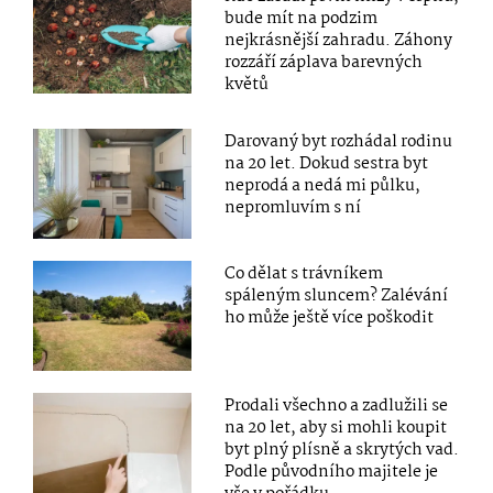
bude mít na podzim
nejkrásnější zahradu. Záhony
rozzáří záplava barevných
květů
Darovaný byt rozhádal rodinu
na 20 let. Dokud sestra byt
neprodá a nedá mi půlku,
nepromluvím s ní
Co dělat s trávníkem
spáleným sluncem? Zalévání
ho může ještě více poškodit
Prodali všechno a zadlužili se
na 20 let, aby si mohli koupit
byt plný plísně a skrytých vad.
Podle původního majitele je