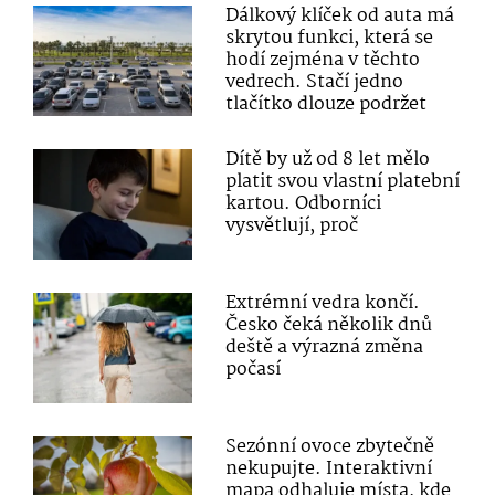
Dálkový klíček od auta má
skrytou funkci, která se
hodí zejména v těchto
vedrech. Stačí jedno
tlačítko dlouze podržet
Dítě by už od 8 let mělo
platit svou vlastní platební
kartou. Odborníci
vysvětlují, proč
Extrémní vedra končí.
Česko čeká několik dnů
deště a výrazná změna
počasí
Sezónní ovoce zbytečně
nekupujte. Interaktivní
mapa odhaluje místa, kde