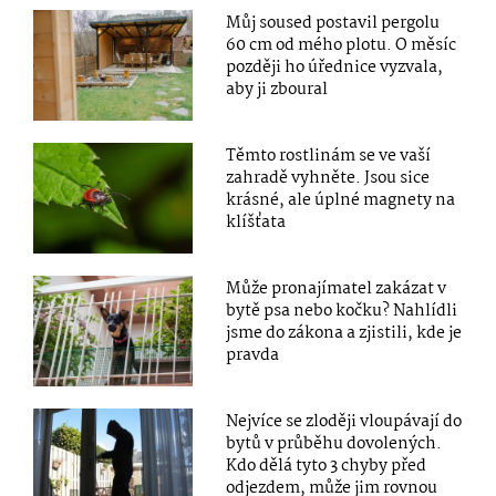
Můj soused postavil pergolu
60 cm od mého plotu. O měsíc
později ho úřednice vyzvala,
aby ji zboural
Těmto rostlinám se ve vaší
zahradě vyhněte. Jsou sice
krásné, ale úplné magnety na
klíšťata
Může pronajímatel zakázat v
bytě psa nebo kočku? Nahlídli
jsme do zákona a zjistili, kde je
pravda
Nejvíce se zloději vloupávají do
bytů v průběhu dovolených.
Kdo dělá tyto 3 chyby před
odjezdem, může jim rovnou