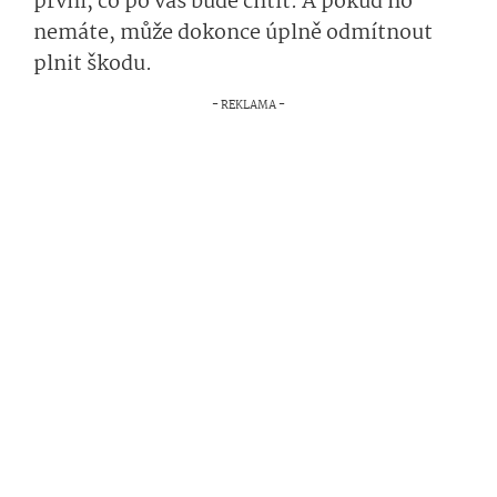
první, co po vás bude chtít. A pokud ho
nemáte, může dokonce úplně odmítnout
plnit škodu.