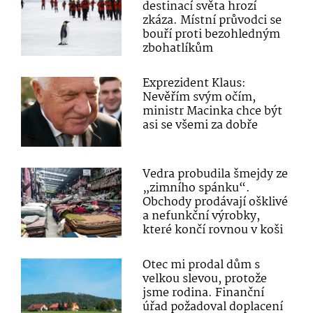
destinací světa hrozí
zkáza. Místní průvodci se
bouří proti bezohledným
zbohatlíkům
Exprezident Klaus:
Nevěřím svým očím,
ministr Macinka chce být
asi se všemi za dobře
Vedra probudila šmejdy ze
„zimního spánku“.
Obchody prodávají ošklivé
a nefunkční výrobky,
které končí rovnou v koši
Otec mi prodal dům s
velkou slevou, protože
jsme rodina. Finanční
úřad požadoval doplacení