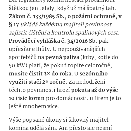
Dle legislativy komín nestačí protáhnout
štětkou jen tehdy, když už má špatný tah.
Zákon č. 133/1985 Sb., o požární ochraně, v
§ 17
ukládá každému majiteli povinnost
zajistit čištění a kontrolu spalinových cest.
Prováděcí vyhláška č. 34/2016 Sb.
pak
upřesňuje lhůty. U nejpoužívanějších
spotřebičů na
pevná paliva
(krby, kotle do
50 kW) platí, že pokud topíte celoročně,
musíte čistit 3× do roka
. U
sezónního
využití stačí 2× ročně
. Za nedodržení
těchto povinností hrozí
pokuta až do výše
10 tisíc korun
pro domácnosti, u firem je to
ještě mnohem více.
Výše popsané úkony si šikovný majitel
komína udělá sám. Ani přesto ale nesmí