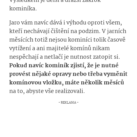
Výsledkem je delší a dražší zákrok
kominíka.
Jaro vám navíc dává i výhodu oproti všem,
kteří nechávají čištění na podzim. V jarních
měsících totiž nejsou kominíci tolik časově
vytížení a ani majitelé komínů nikam
nespěchají a netlačí je nutnost zatopit si.
Pokud navíc kominík zjistí, že je nutné
provést nějaké opravy nebo třeba vyměnit
komínovou vložku, máte několik měsíců
na to, abyste vše realizovali.