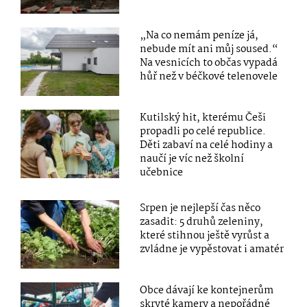
„Na co nemám peníze já,
nebude mít ani můj soused.“
Na vesnicích to občas vypadá
hůř než v béčkové telenovele
Kutilský hit, kterému Češi
propadli po celé republice.
Děti zabaví na celé hodiny a
naučí je víc než školní
učebnice
Srpen je nejlepší čas něco
zasadit: 5 druhů zeleniny,
které stihnou ještě vyrůst a
zvládne je vypěstovat i amatér
Obce dávají ke kontejnerům
skryté kamery a nepořádné