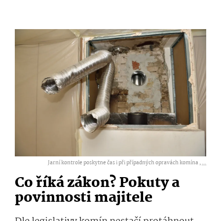
Jarní kontrole poskytne čas i při případných opravách komína ,
...
Co říká zákon? Pokuty a
povinnosti majitele