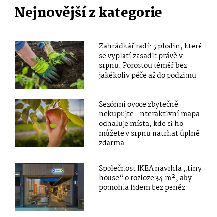
Nejnovější z kategorie
Zahrádkář radí: 5 plodin, které
se vyplatí zasadit právě v
srpnu. Porostou téměř bez
jakékoliv péče až do podzimu
Sezónní ovoce zbytečně
nekupujte. Interaktivní mapa
odhaluje místa, kde si ho
můžete v srpnu natrhat úplně
zdarma
Společnost IKEA navrhla „tiny
house“ o rozloze 34 m², aby
pomohla lidem bez peněz