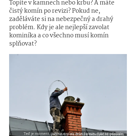
Topíte v kamnech nebo krbu? A máte
čistý komín po revizi? Pokud ne,
zaděláváte si na nebezpečný a drahý
problém. Kdy je ale nejlepší zavolat
kominíka a co všechno musí komín
splňovat?
Teď je moment, kdy se vyplatí řešit komín. Kdo to odkládá, zadělává si na drahý a nebezpečný problém