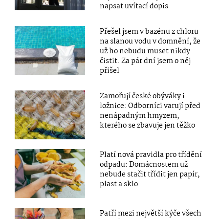
napsat uvítací dopis
Přešel jsem v bazénu z chloru
na slanou vodu v domnění, že
už ho nebudu muset nikdy
čistit. Za pár dní jsem o něj
přišel
Zamořují české obýváky i
ložnice: Odborníci varují před
nenápadným hmyzem,
kterého se zbavuje jen těžko
Platí nová pravidla pro třídění
odpadu: Domácnostem už
nebude stačit třídit jen papír,
plast a sklo
Patří mezi největší kýče všech