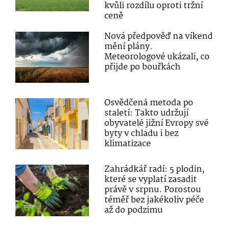
kvůli rozdílu oproti tržní
ceně
Nová předpověď na víkend
mění plány.
Meteorologové ukázali, co
přijde po bouřkách
Osvědčená metoda po
staletí: Takto udržují
obyvatelé jižní Evropy své
byty v chladu i bez
klimatizace
Zahrádkář radí: 5 plodin,
které se vyplatí zasadit
právě v srpnu. Porostou
téměř bez jakékoliv péče
až do podzimu