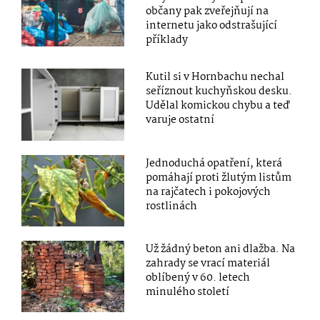
občany pak zveřejňují na
internetu jako odstrašující
příklady
Kutil si v Hornbachu nechal
seříznout kuchyňskou desku.
Udělal komickou chybu a teď
varuje ostatní
Jednoduchá opatření, která
pomáhají proti žlutým listům
na rajčatech i pokojových
rostlinách
Už žádný beton ani dlažba. Na
zahrady se vrací materiál
oblíbený v 60. letech
minulého století