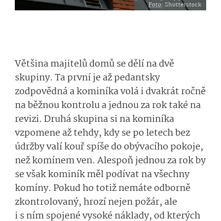
Foto
: Shutterstock
Většina majitelů domů se dělí na dvě
skupiny. Ta první je až pedantsky
zodpovědná a kominíka volá i dvakrát ročně
na běžnou kontrolu a jednou za rok také na
revizi. Druhá skupina si na kominíka
vzpomene až tehdy, kdy se po letech bez
údržby valí kouř spíše do obývacího pokoje,
než komínem ven. Alespoň jednou za rok by
se však kominík měl podívat na všechny
komíny. Pokud ho totiž nemáte odborně
zkontrolovaný, hrozí nejen požár, ale
i s ním spojené vysoké náklady, od kterých