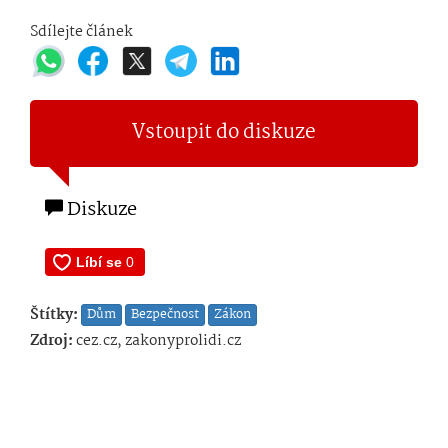
Sdílejte článek
Vstoupit do diskuze
Diskuze
Štítky:
Dům
Bezpečnost
Zákon
Zdroj:
cez.cz, zakonyprolidi.cz