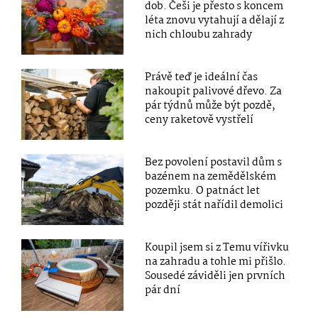
dob. Češi je přesto s koncem
léta znovu vytahují a dělají z
nich chloubu zahrady
Právě teď je ideální čas
nakoupit palivové dřevo. Za
pár týdnů může být pozdě,
ceny raketově vystřelí
Bez povolení postavil dům s
bazénem na zemědělském
pozemku. O patnáct let
později stát nařídil demolici
Koupil jsem si z Temu vířivku
na zahradu a tohle mi přišlo.
Sousedé záviděli jen prvních
pár dní