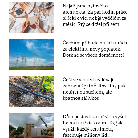
Najali jsme bytového
architekta. Za pár hodin práce
si řekl o víc, než já vydělám za
měsíc. Prý se držel při zemi
Čechům přibude na fakturách
za elektřinu nový poplatek.
Dotkne se všech domácností
Češi ve vedrech zalévají
zahradu špatně. Rostliny pak
neuhynou suchem, ale
špatnou zálivkou
Dům postavil za měsíc a vyšel
ho na 110 tisíc korun. To, jak
využil každý centimetr,
fascinuje miliony lidí