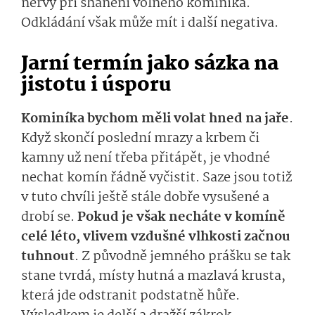
nervy při shánění volného kominíka.
Odkládání však může mít i další negativa.
Jarní termín jako sázka na
jistotu i úsporu
Kominíka bychom měli volat hned na jaře
.
Když skončí poslední mrazy a krbem či
kamny už není třeba přitápět, je vhodné
nechat komín řádně vyčistit. Saze jsou totiž
v tuto chvíli ještě stále dobře vysušené a
drobí se.
Pokud je však necháte v komíně
celé léto, vlivem vzdušné vlhkosti začnou
tuhnout
. Z původně jemného prášku se tak
stane tvrdá, místy hutná a mazlavá krusta,
která jde odstranit podstatně hůře.