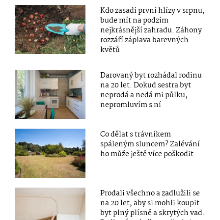
Kdo zasadí první hlízy v srpnu,
bude mít na podzim
nejkrásnější zahradu. Záhony
rozzáří záplava barevných
květů
Darovaný byt rozhádal rodinu
na 20 let. Dokud sestra byt
neprodá a nedá mi půlku,
nepromluvím s ní
Co dělat s trávníkem
spáleným sluncem? Zalévání
ho může ještě více poškodit
Prodali všechno a zadlužili se
na 20 let, aby si mohli koupit
byt plný plísně a skrytých vad.