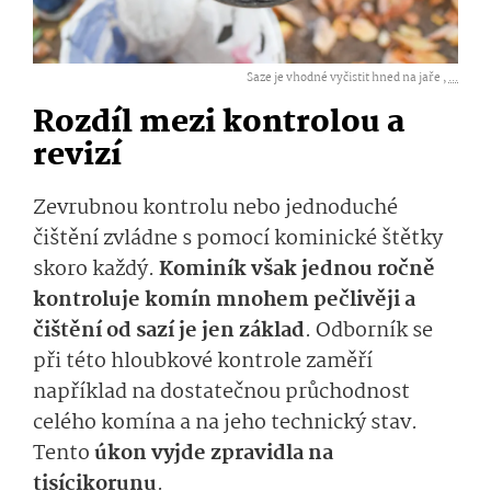
Saze je vhodné vyčistit hned na jaře ,
...
Rozdíl mezi kontrolou a
revizí
Zevrubnou kontrolu nebo jednoduché
čištění zvládne s pomocí kominické štětky
skoro každý.
Kominík však jednou ročně
kontroluje komín mnohem pečlivěji a
čištění od sazí je jen základ
. Odborník se
při této hloubkové kontrole zaměří
například na dostatečnou průchodnost
celého komína a na jeho technický stav.
Tento
úkon vyjde zpravidla na
tisícikorunu
.