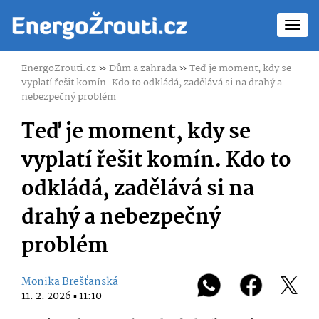
Toggl
navig
EnergoZrouti.cz
»
Dům a zahrada
»
Teď je moment, kdy se
vyplatí řešit komín. Kdo to odkládá, zadělává si na drahý a
nebezpečný problém
Teď je moment, kdy se
vyplatí řešit komín. Kdo to
odkládá, zadělává si na
drahý a nebezpečný
problém
Monika Brešťanská
11. 2. 2026 ▪ 11:10