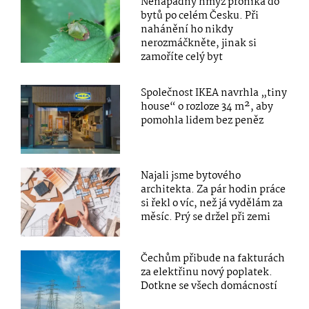
Nenápadný hmyz proniká do
bytů po celém Česku. Při
nahánění ho nikdy
nerozmáčkněte, jinak si
zamoříte celý byt
Společnost IKEA navrhla „tiny
house“ o rozloze 34 m², aby
pomohla lidem bez peněz
Najali jsme bytového
architekta. Za pár hodin práce
si řekl o víc, než já vydělám za
měsíc. Prý se držel při zemi
Čechům přibude na fakturách
za elektřinu nový poplatek.
Dotkne se všech domácností