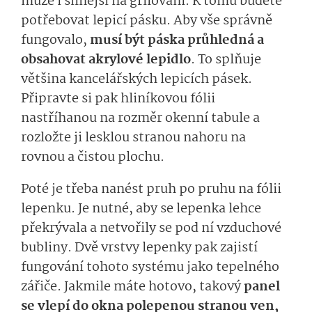
může i silnější na grilování. K tomu budete
potřebovat lepicí pásku. Aby vše správně
fungovalo,
musí být páska průhledná a
obsahovat akrylové lepidlo
. To splňuje
většina kancelářských lepicích pásek.
Připravte si pak hliníkovou fólii
nastříhanou na rozměr okenní tabule a
rozložte ji lesklou stranou nahoru na
rovnou a čistou plochu.
Poté je třeba nanést pruh po pruhu na fólii
lepenku. Je nutné, aby se lepenka lehce
překrývala a netvořily se pod ní vzduchové
bubliny. Dvě vrstvy lepenky pak zajistí
fungování tohoto systému jako tepelného
zářiče. Jakmile máte hotovo, takový
panel
se vlepí do okna polepenou stranou ven,