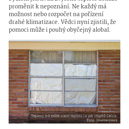
proměnit k nepoznání. Ne každý má
možnost nebo rozpočet na pořízení
drahé klimatizace. Vědci nyní zjistili, že
pomoci může i pouhý obyčejný alobal.
Teplený štít může srazit teplotu i o pár stupňů Celsia.
Foto
: Shutterstock