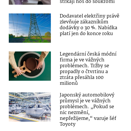
strkají nos do soukromí
Dodavatel elektřiny právě
zlevňuje zákazníkům
dodávky o 30 %. Nabídka
platí jen do konce roku
Legendární česká módní
firma je ve vážných
problémech. Tržby se
propadly o čtvrtinu a
ztráta přesáhla 100
milionů
Japonský automobilový
průmysl je ve vážných
problémech. „Pokud se
nic nezmění,
nepřežijeme,“ varuje šéf
Toyoty