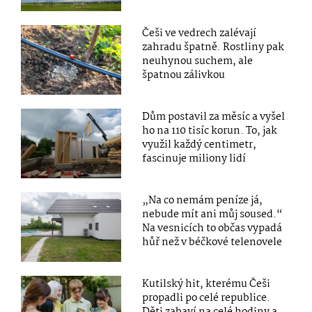
Češi ve vedrech zalévají
zahradu špatně. Rostliny pak
neuhynou suchem, ale
špatnou zálivkou
Dům postavil za měsíc a vyšel
ho na 110 tisíc korun. To, jak
využil každý centimetr,
fascinuje miliony lidí
„Na co nemám peníze já,
nebude mít ani můj soused.“
Na vesnicích to občas vypadá
hůř než v béčkové telenovele
Kutilský hit, kterému Češi
propadli po celé republice.
Děti zabaví na celé hodiny a