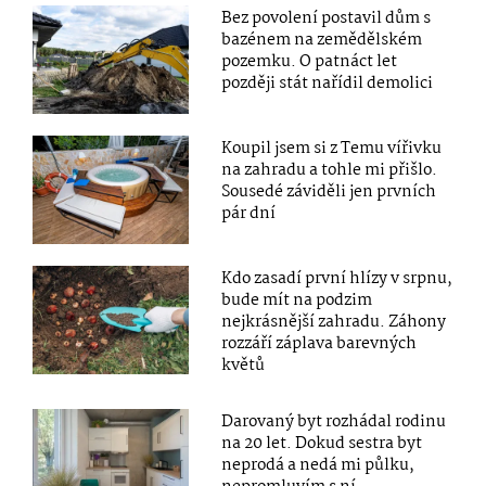
Bez povolení postavil dům s
bazénem na zemědělském
pozemku. O patnáct let
později stát nařídil demolici
Koupil jsem si z Temu vířivku
na zahradu a tohle mi přišlo.
Sousedé záviděli jen prvních
pár dní
Kdo zasadí první hlízy v srpnu,
bude mít na podzim
nejkrásnější zahradu. Záhony
rozzáří záplava barevných
květů
Darovaný byt rozhádal rodinu
na 20 let. Dokud sestra byt
neprodá a nedá mi půlku,