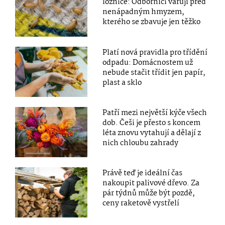
ložnice: Odborníci varují před
nenápadným hmyzem,
kterého se zbavuje jen těžko
Platí nová pravidla pro třídění
odpadu: Domácnostem už
nebude stačit třídit jen papír,
plast a sklo
Patří mezi největší kýče všech
dob. Češi je přesto s koncem
léta znovu vytahují a dělají z
nich chloubu zahrady
Právě teď je ideální čas
nakoupit palivové dřevo. Za
pár týdnů může být pozdě,
ceny raketově vystřelí