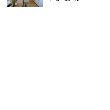
nepromluvím s ní