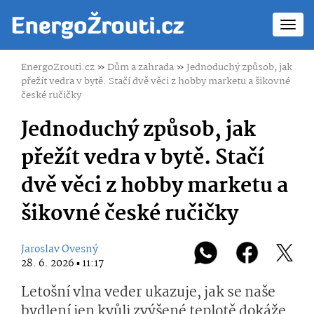
Toggl
navig
EnergoZrouti.cz
»
Dům a zahrada
»
Jednoduchý způsob, jak
přežít vedra v bytě. Stačí dvě věci z hobby marketu a šikovné
české ručičky
Jednoduchý způsob, jak
přežít vedra v bytě. Stačí
dvě věci z hobby marketu a
šikovné české ručičky
Jaroslav Ovesný
28. 6. 2026 ▪ 11:17
Letošní vlna veder ukazuje, jak se naše
bydlení jen kvůli zvýšené teplotě dokáže