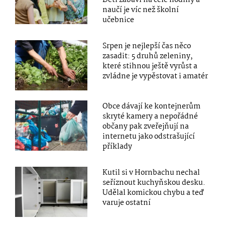
naučí je víc než školní
učebnice
Srpen je nejlepší čas něco
zasadit: 5 druhů zeleniny,
které stihnou ještě vyrůst a
zvládne je vypěstovat i amatér
Obce dávají ke kontejnerům
skryté kamery a nepořádné
občany pak zveřejňují na
internetu jako odstrašující
příklady
Kutil si v Hornbachu nechal
seříznout kuchyňskou desku.
Udělal komickou chybu a teď
varuje ostatní