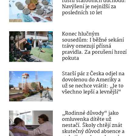
růstu starobních důchodů:
Navýšení je nejnižší za
posledních 10 let
Konec hlučným
sousedům: I běžné sekání
trávy omezují přísná
pravidla. Za porušení hrozí
pokuta
Starší pár z Česka odjel na
dovolenou do Ameriky a
už se nechce vrátit: „Je to
všechno lepší a levnější“
„Rodinné důvody“ jako
omluvenka dítěte už
nestačí. Školy chtějí znát
skutečný důvod absence a