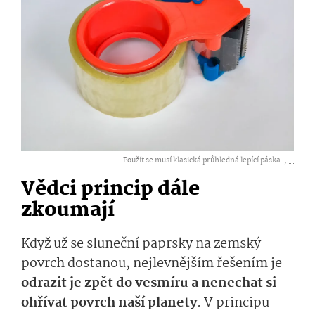
Použít se musí klasická průhledná lepící páska. ,
...
Vědci princip dále
zkoumají
Když už se sluneční paprsky na zemský
povrch dostanou, nejlevnějším řešením je
odrazit je zpět do vesmíru a nenechat si
ohřívat povrch naší planety
. V principu