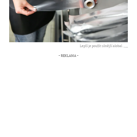
Lepší je použít silnější alobal. ,
...