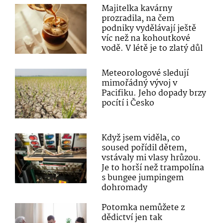
Majitelka kavárny
prozradila, na čem
podniky vydělávají ještě
víc než na kohoutkové
vodě. V létě je to zlatý důl
Meteorologové sledují
mimořádný vývoj v
Pacifiku. Jeho dopady brzy
pocítí i Česko
Když jsem viděla, co
soused pořídil dětem,
vstávaly mi vlasy hrůzou.
Je to horší než trampolína
s bungee jumpingem
dohromady
Potomka nemůžete z
dědictví jen tak