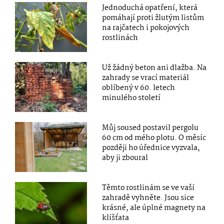
Jednoduchá opatření, která
pomáhají proti žlutým listům
na rajčatech i pokojových
rostlinách
Už žádný beton ani dlažba. Na
zahrady se vrací materiál
oblíbený v 60. letech
minulého století
Můj soused postavil pergolu
60 cm od mého plotu. O měsíc
později ho úřednice vyzvala,
aby ji zboural
Těmto rostlinám se ve vaší
zahradě vyhněte. Jsou sice
krásné, ale úplné magnety na
klíšťata