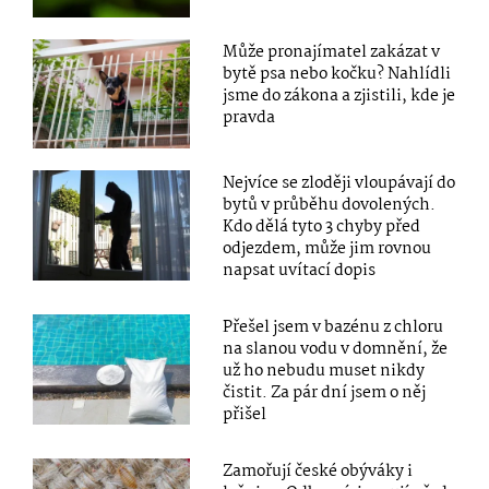
Může pronajímatel zakázat v
bytě psa nebo kočku? Nahlídli
jsme do zákona a zjistili, kde je
pravda
Nejvíce se zloději vloupávají do
bytů v průběhu dovolených.
Kdo dělá tyto 3 chyby před
odjezdem, může jim rovnou
napsat uvítací dopis
Přešel jsem v bazénu z chloru
na slanou vodu v domnění, že
už ho nebudu muset nikdy
čistit. Za pár dní jsem o něj
přišel
Zamořují české obýváky i