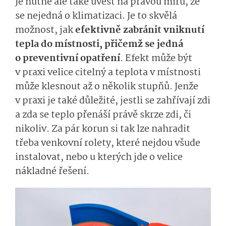
Je nutné ale také uvést na pravou míru, že
se nejedná o klimatizaci. Je to skvělá
možnost, jak
efektivně zabránit vniknutí
tepla do místnosti, přičemž se jedná
o preventivní opatření
. Efekt může být
v praxi velice citelný a teplota v místnosti
může klesnout až o několik stupňů. Jenže
v praxi je také důležité, jestli se zahřívají zdi
a zda se teplo přenáší právě skrze zdi, či
nikoliv. Za pár korun si tak lze nahradit
třeba venkovní rolety, které nejdou všude
instalovat, nebo u kterých jde o velice
nákladné řešení.