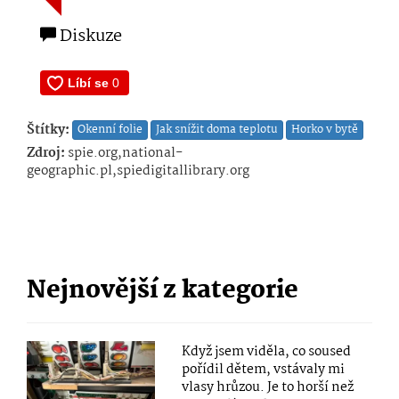
Diskuze
Štítky:
Okenní folie
Jak snížit doma teplotu
Horko v bytě
Zdroj:
spie.org,national-
geographic.pl,spiedigitallibrary.org
Nejnovější z kategorie
Když jsem viděla, co soused
pořídil dětem, vstávaly mi
vlasy hrůzou. Je to horší než