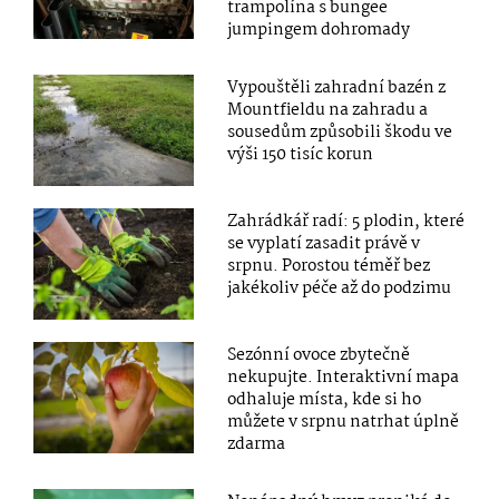
trampolína s bungee
jumpingem dohromady
Vypouštěli zahradní bazén z
Mountfieldu na zahradu a
sousedům způsobili škodu ve
výši 150 tisíc korun
Zahrádkář radí: 5 plodin, které
se vyplatí zasadit právě v
srpnu. Porostou téměř bez
jakékoliv péče až do podzimu
Sezónní ovoce zbytečně
nekupujte. Interaktivní mapa
odhaluje místa, kde si ho
můžete v srpnu natrhat úplně
zdarma