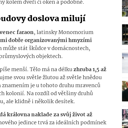
ny kolem dveří či oken a podobně.
udovy doslova milují
venec faraon
, latinsky Monomorium
lmi dobře organizovanými hmyzími
ich může stát škůdce v domácnostech,
průmyslových objektech.
píše menší. Tělo má na délku
zhruba 1,5 až
ujme svou světle žlutou až světle hnědou
 znamením je u tohoto druhu mravenců
h kolonií. Na rozdíl od většiny druhů
, ale klidně i několik desítek.
dá královna naklade za svůj život až
 nového jedince trvá za ideálních podmínek