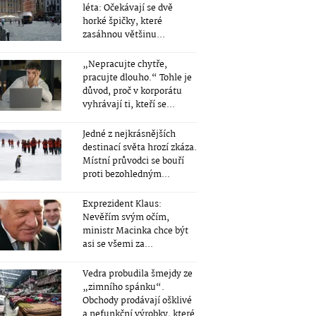
léta: Očekávají se dvě
horké špičky, které
zasáhnou většinu...
„Nepracujte chytře,
pracujte dlouho.“ Tohle je
důvod, proč v korporátu
vyhrávají ti, kteří se...
Jedné z nejkrásnějších
destinací světa hrozí zkáza.
Místní průvodci se bouří
proti bezohledným...
Exprezident Klaus:
Nevěřím svým očím,
ministr Macinka chce být
asi se všemi za...
Vedra probudila šmejdy ze
„zimního spánku“.
Obchody prodávají ošklivé
a nefunkční výrobky, které