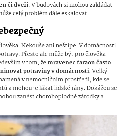
n či dveří
. V budovách si mohou zakládat
může celý problém dále eskalovat.
nebezpečný
lověka. Nekouše ani neštípe. V domácnosti
otravy. Přesto ale může být pro člověka
edevším v tom, že
mravenec faraon často
minovat potraviny v domácnosti
. Velký
znamená v nemocničním prostředí, kde se
tů a mohou je lákat lidské rány. Dokážou se
 mohou zanést choroboplodné zárodky a