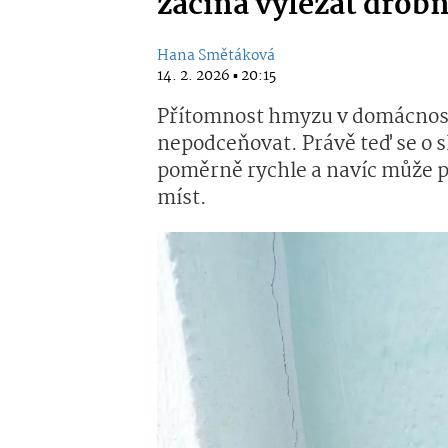
začíná vylézat drob
Hana Smětáková
14. 2. 2026 ▪ 20:15
Přítomnost hmyzu v domácnosti
nepodceňovat. Právě teď se o s
poměrně rychle a navíc může 
míst.