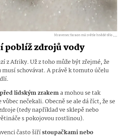
Mravenec faraon má světle hnědé tělo ,
...
í poblíž zdrojů vody
 z Afriky. Už z toho může být zřejmé, že
 musí schovávat. A právě k tomuto účelu
dlí.
 před lidským zrakem
a mohou se tak
 vůbec nečekali. Obecně se ale dá říct, že se
 zdroje (tedy například ve sklepě nebo
větináče s pokojovou rostlinou).
venci často šíří
stoupačkami nebo