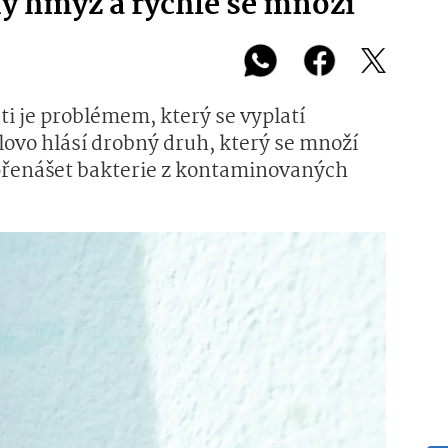
ný hmyz a rychle se množí
 je problémem, který se vyplatí
lovo hlásí drobný druh, který se množí
přenášet bakterie z kontaminovaných