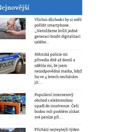
Nejnovější
Všichni důchodci by si měli
pořídit smartphone.
„Nemůžeme kvůli jedné
generaci brzdit digitalizaci
celého...
Městská policie mi
přivedla dítě až domů a
sdělila mi, že jsem
nezodpovědná matka, když
ho ve 4 letech nechávám
jít...
Populární internetový
obchod s elektronikou
upadl do insolvence. Češi
budou mít problém získat
své peníze při...
Přichází nejteplejší týden