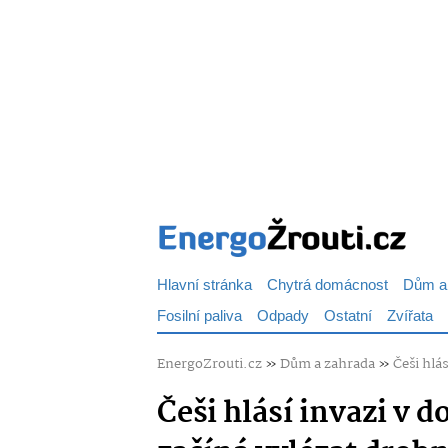
Hlavní stránka
Chytrá domácnost
Dům a
Fosilní paliva
Odpady
Ostatní
Zvířata
EnergoZrouti.cz
»
Dům a zahrada
»
Češi hlá
Češi hlásí invazi v 