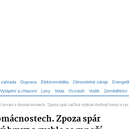
 zahrada
Doprava
Elektromobilita
Obnovitelné zdroje
Energeti
Vytápění a chlazení
Lesy
Voda
Ovzduší
Vodík
Zemědělství
sí invazi v domácnostech. Zpoza spár začíná vylézat drobný hmyz a ry
domácnostech. Zpoza spár