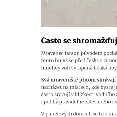
Často se shromažďuj
Mravenec faraon původem pochází
tento hmyz se před českou zimou
mnohdy volí vytápěná lidská oby
Svá mraveniště přitom skrývají
nacházet na místech, kde byste je
často srocují v blízkosti vodního
i poblíž pravidelně zalévaného k
V panelových domech se tito mra