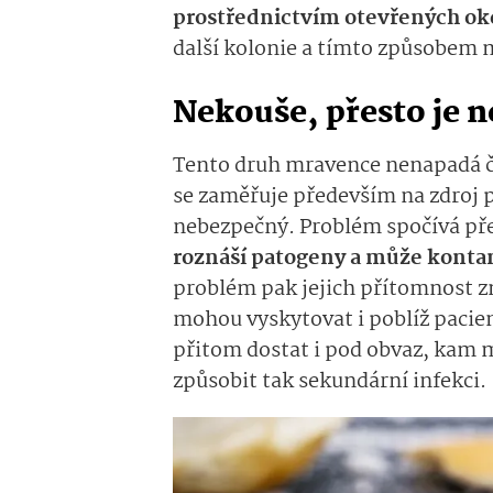
prostřednictvím otevřených oke
další kolonie a tímto způsobem 
Nekouše, přesto je 
Tento druh mravence nenapadá č
se zaměřuje především na zdroj p
nebezpečný. Problém spočívá př
roznáší patogeny a může konta
problém pak jejich přítomnost 
mohou vyskytovat i poblíž pacien
přitom dostat i pod obvaz, kam
způsobit tak sekundární infekci.