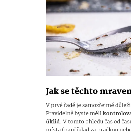
Jak se těchto mrave
V prvé řadě je samozřejmě důlež
Pravidelně byste měli
kontrolova
úklid
. V tomto ohledu čas od ča
místa (například za pračkou neb