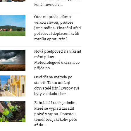
končí rovnou v...
Otec mi prodal dům s
velkou slevou, protože
jsme rodina. Finanční úřad
požadoval doplacení kvůli
rozdílu oproti tržní...
Nová předpověď na víkend
mění plány.
Meteorologové ukázali, co
přijde po...
Osvědčená metoda po
staletí: Takto udržují
obyvatelé jižní Evropy své
byty v chladu i bez...
Zahrádkář radí: 5 plodin,
které se vyplatí zasadit
právě v srpnu. Porostou
téměř bez jakékoliv péče
až do...