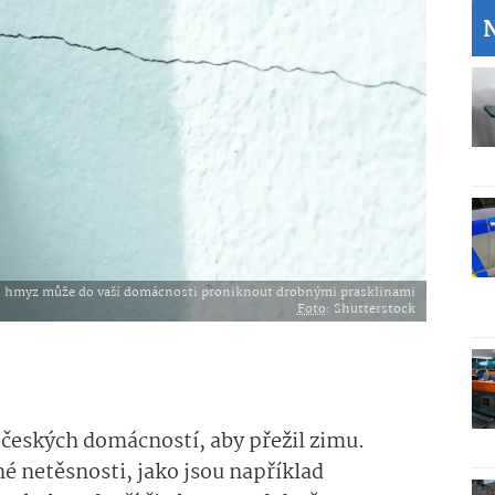
 hmyz může do vaší domácnosti proniknout drobnými prasklinami
Foto
: Shutterstock
českých domácností, aby přežil zimu.
é netěsnosti, jako jsou například