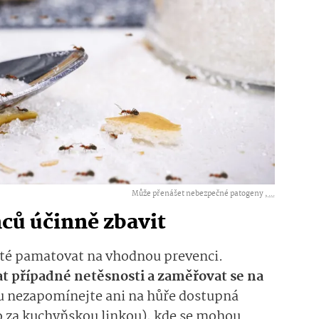
Může přenášet nebezpečné patogeny ,
...
nců účinně zbavit
ité pamatovat na vhodnou prevenci.
t případné netěsnosti a zaměřovat se na
su nezapomínejte ani na hůře dostupná
o za kuchyňskou linkou), kde se mohou