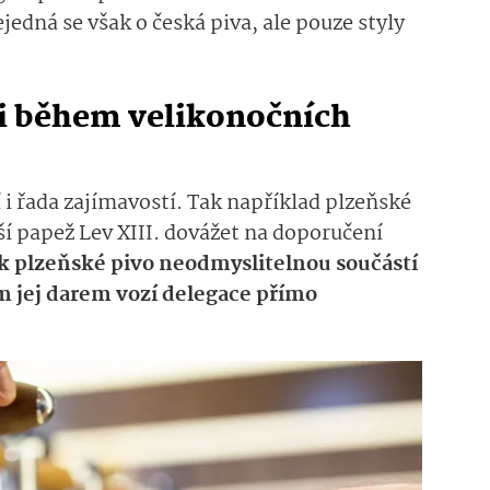
jedná se však o česká piva, ale pouze styly
 i během velikonočních
 i řada zajímavostí. Tak například plzeňské
jší papež Lev XIII. dovážet na doporučení
ak plzeňské pivo neodmyslitelnou součástí
m jej darem vozí delegace přímo