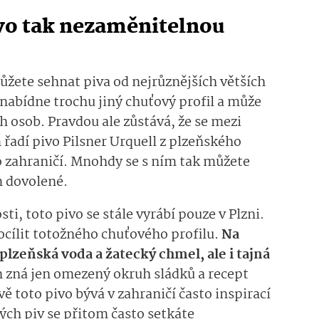
vo tak nezaměnitelnou
žete sehnat piva od nejrůznějších větších
 nabídne trochu jiný chuťový profil a může
ch osob. Pravdou ale zůstává, že se mezi
 řadí pivo Pilsner Urquell z plzeňského
do zahraničí. Mnohdy se s ním tak můžete
m dovolené.
ti, toto pivo se stále vyrábí pouze v Plzni.
docílit totožného chuťového profilu.
Na
lzeňská voda a žatecký chmel, ale i tajná
 zná jen omezený okruh sládků a recept
vě toto pivo bývá v zahraničí často inspirací
ých piv se přitom často setkáte