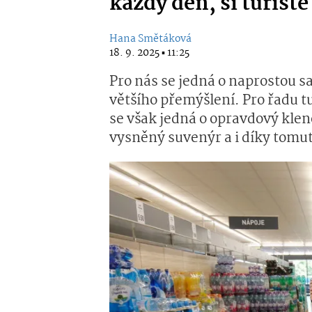
každý den, si turist
Hana Smětáková
18. 9. 2025 ▪ 11:25
Pro nás se jedná o naprostou 
většího přemýšlení. Pro řadu tu
se však jedná o opravdový kleno
vysněný suvenýr a i díky tomut