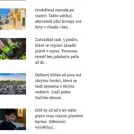
Osvědčená metoda po
staletí: Takto udržují
obyvatelé jižní Evropy své
byty v chladu i bez...
Zahrádkář radí: 5 plodin,
které se vyplatí zasadit
právě v srpnu. Porostou
téměř bez jakékoliv péče
až do...
Dálkový klíček od auta má
skrytou funkci, která se
hodí zejména v těchto
vedrech. Stačí jedno
tlačítko dlouze...
Dítě by už od 8 let mělo
platit svou vlastní platební
kartou. Odborníci
vysvětlují,...