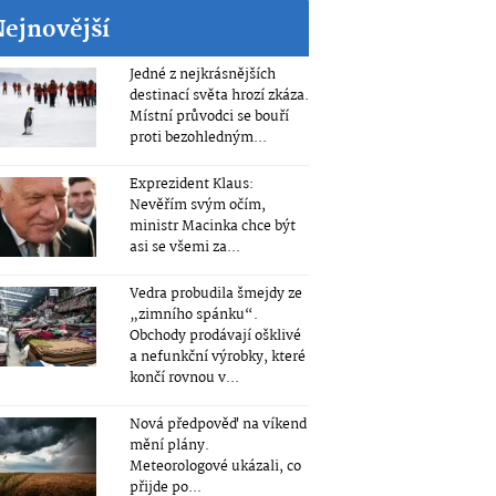
Nejnovější
Jedné z nejkrásnějších
destinací světa hrozí zkáza.
Místní průvodci se bouří
proti bezohledným...
Exprezident Klaus:
Nevěřím svým očím,
ministr Macinka chce být
asi se všemi za...
Vedra probudila šmejdy ze
„zimního spánku“.
Obchody prodávají ošklivé
a nefunkční výrobky, které
končí rovnou v...
Nová předpověď na víkend
mění plány.
Meteorologové ukázali, co
přijde po...