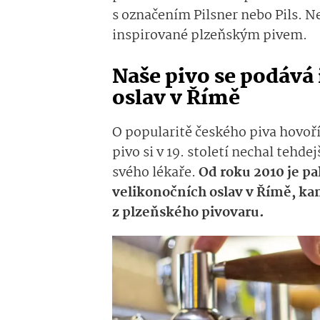
s označením Pilsner nebo Pils. Ne
inspirované plzeňským pivem.
Naše pivo se podává
oslav v Římě
O popularitě českého piva hovoří
pivo si v 19. století nechal tehde
svého lékaře.
Od roku 2010 je p
velikonočních oslav v Římě, ka
z plzeňského pivovaru.