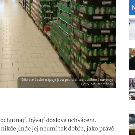
Některé české nápoje jsou pro cizince oblíbený suvenýr
Foto
: Shutterstock
 ochutnají, bývají doslova uchváceni.
nikde jinde jej neumí tak dobře, jako právě