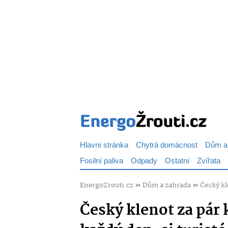
Hlavní stránka
Chytrá domácnost
Dům a
Fosilní paliva
Odpady
Ostatní
Zvířata
EnergoZrouti.cz
»
Dům a zahrada
»
Český kl
Český klenot za pár 