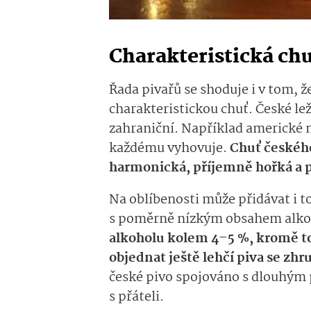
Charakteristická chu
Řada pivařů se shoduje i v tom, ž
charakteristickou chuť. České le
zahraniční. Například americké n
každému vyhovuje.
Chuť českého
harmonická, příjemně hořká a 
Na oblíbenosti může přidávat i to
s poměrně nízkým obsahem alko
alkoholu kolem 4–5 %, kromě to
objednat ještě lehčí piva se zh
české pivo spojováno s dlouhým 
s přáteli.