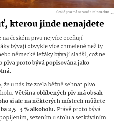
České pivo má nezaměnitelnou chuť ,
...
ť, kterou jinde nenajdete
e na českém pivu nejvíce oceňují
žáky bývají obvykle více chmelené než ty
ebo německé ležáky bývají sladší, což ne
 piva proto bývá popisována jako
plná.
, že u nás lze zcela běžně sehnat pivo
holu.
Většina oblíbených piv má obsah
ho si ale na některých místech můžete
ruba 2,5–3 % alkoholu.
Právě proto bývá
popíjením, sezením u stolu a setkáváním