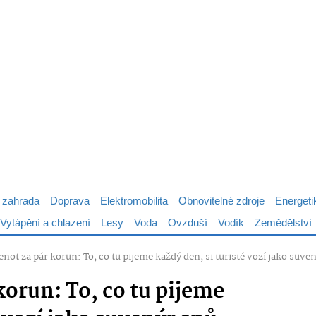
 zahrada
Doprava
Elektromobilita
Obnovitelné zdroje
Energeti
Vytápění a chlazení
Lesy
Voda
Ovzduší
Vodík
Zemědělství
enot za pár korun: To, co tu pijeme každý den, si turisté vozí jako suve
korun: To, co tu pijeme