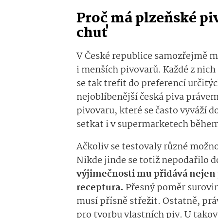
Proč má plzeňské pi
chuť
V České republice samozřejmě mů
i menších pivovarů. Každé z nich
se tak trefit do preferencí určitý
nejoblíbenější česká piva právem
pivovaru, které se často vyváží 
setkat i v supermarketech běhe
Ačkoliv se testovaly různé možnos
Nikde jinde se totiž nepodařilo 
výjimečnosti mu přidává nejen p
receptura.
Přesný poměr surovin
musí přísně střežit. Ostatně, prá
pro tvorbu vlastních piv. U takov