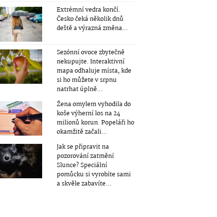
Extrémní vedra končí.
Česko čeká několik dnů
deště a výrazná změna...
Sezónní ovoce zbytečně
nekupujte. Interaktivní
mapa odhaluje místa, kde
si ho můžete v srpnu
natrhat úplně...
Žena omylem vyhodila do
koše výherní los na 24
milionů korun. Popeláři ho
okamžitě začali...
Jak se připravit na
pozorování zatmění
Slunce? Speciální
pomůcku si vyrobíte sami
a skvěle zabavíte...