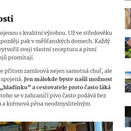
osti
ojenou s kvalitní výrobou. Už ve středověku
h, později pak v měšťanských domech. Každý
tvořil svoji vlastní recepturu a pivní
ojů promítají.
 přitom zamlouvá nejen samotná chuť, ale
m spojená.
Jen málokde byste našli možnost
„hladinku“ a cestovatele proto často láká
toho se v zahraničí pivo často podává bez
stá a krémová pěna neodmyslitelným