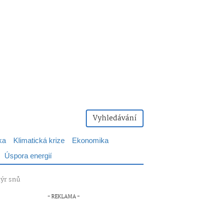
Vyhledávání
ka
Klimatická krize
Ekonomika
Úspora energií
nýr snů