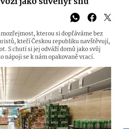
é vozí jako suvenýr snů
samozřejmost, kterou si dopřáváme bez
ristů, kteří Českou republiku navštěvují,
t. S chutí si jej odváží domů jako svůj
o nápoji se k nám opakovaně vrací.