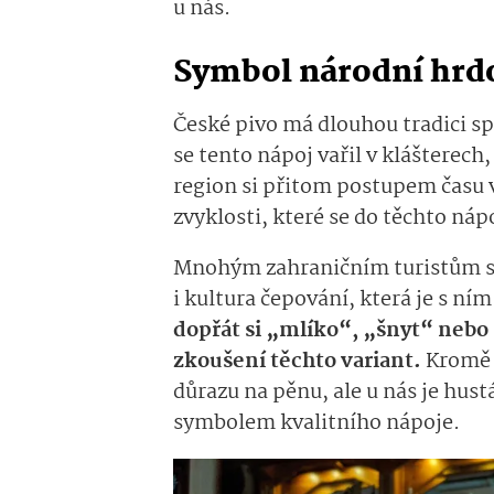
u nás.
Symbol národní hrd
České pivo má dlouhou tradici sp
se tento nápoj vařil v klášterec
region si přitom postupem času vy
zvyklosti, které se do těchto náp
Mnohým zahraničním turistům se
i kultura čepování, která je s ní
dopřát si „mlíko“, „šnyt“ nebo 
zkoušení těchto variant.
Kromě 
důrazu na pěnu, ale u nás je hu
symbolem kvalitního nápoje.