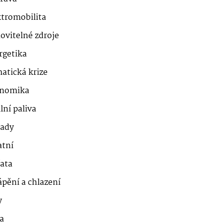
ktromobilita
ovitelné zdroje
rgetika
atická krize
nomika
lní paliva
ady
atní
řata
ápění a chlazení
y
a