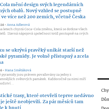
Cola mění design svých legendárních
ných obalů. Nový vzhled se postupně
í ve více než 200 zemích, včetně Česka
026 •
Anna Adlerová
 letech chystá Coca-Cola změnu, která se dotkne všech
telů. Slavná nápojová společnost totiž postupně na svých
ku se ukrývá pravěký unikát starší než
ské pyramidy. Je volně přístupný a zcela
ma
26 •
Hana Smětáková
 pyramidy jsou právem považovány za jedny z
mnějších světových památek. Každoročně za nimi míří
ožství...
Chy
stické trasy, které otevřeli teprve nedávno
Dům
 je ještě neobjevili. Za pár měsíců tam
e k hnutí
Dop