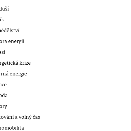
duší
ík
ědělství
ora energií
así
getická krize
erná energie
ace
roda
ory
ování a volný čas
romobilita