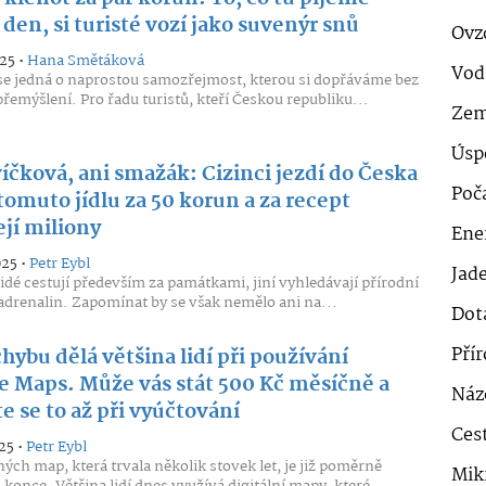
den, si turisté vozí jako suvenýr snů
Ovz
25 •
Hana Smětáková
Vod
se jedná o naprostou samozřejmost, kterou si dopřáváme bez
přemýšlení. Pro řadu turistů, kteří Českou republiku...
Zem
Úsp
íčková, ani smažák: Cizinci jezdí do Česka
Poč
tomuto jídlu za 50 korun a za recept
ejí miliony
Ener
025 •
Petr Eybl
Jad
lidé cestují především za památkami, jiní vyhledávají přírodní
 adrenalin. Zapomínat by se však nemělo ani na...
Dot
Pří
hybu dělá většina lidí při používání
e Maps. Může vás stát 500 Kč měsíčně a
Náz
e se to až při vyúčtování
Cest
25 •
Petr Eybl
ěných map, která trvala několik stovek let, je již poměrně
Mik