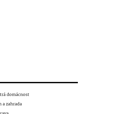
trá domácnost
 a zahrada
rava