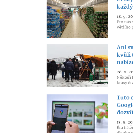
každý 
18. 9. 20
Pro nás 
většího 
Ani sv
kvůli 
nabíz
26. 8. 2
Někteří 
krásy či
Tuto c
Googl
dozvít
13. 8. 20
Éra tišt