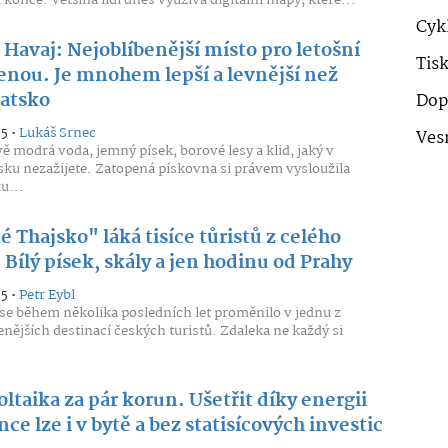
 konce. Většina lidí dnes využívá digitální mapy, které...
Cykl
Havaj: Nejoblíbenější místo pro letošní
Tis
enou. Je mnohem lepší a levnější než
atsko
Dop
25 •
Lukáš Srnec
Ves
ě modrá voda, jemný písek, borové lesy a klid, jaký v
ku nezažijete. Zatopená pískovna si právem vysloužila
u...
 Thajsko" láká tisíce tůristů z celého
 Bílý písek, skály a jen hodinu od Prahy
25 •
Petr Eybl
se během několika posledních let proměnilo v jednu z
enějších destinací českých turistů. Zdaleka ne každý si
.
ltaika za pár korun. Ušetřit díky energii
nce lze i v bytě a bez statisícových investic