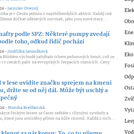
26 •
Jaroslav Ovesný
Ele
stika je v Česku jednou z nejoblíbenějších aktivit. Každý rok
ůžeme dočkat některých novinek, jako jsou nové trasy...
Obn
Ene
nafty podle SPZ: Některé pumpy zvedají
podle toho, odkud řidič pochází
Klim
26 •
Jindřiška Janoušková
Eko
na Blízkém východě zahýbalo trhem pohonných hmot, což se
o i v cenách paliv na evropských čerpacích stanicích. Ceny
Fosi
Odp
 v lese uvidíte značku sprejem na kmeni
Ost
, držte se od něj dál. Může být uschlý a
zpečný
Zví
026 •
Monika Brešťanská
Vyt
házce českým lesem se často setkáte s různými symboly a
, které jsou umístěny přímo na kůře stromů. Každá z nich...
Les
Vod
klenot za pár korun: To, co tu pijeme