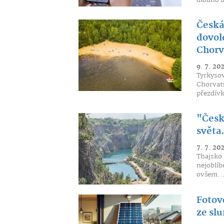
dlouho u
Česká 
dovol
Chorv
9. 7. 20
Tyrkysov
Chorvats
přezdívk
"České
světa.
7. 7. 20
Thajsko 
nejoblíb
ovšem..
Fotovo
ze slu