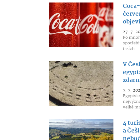
Coca-
červe
objev
27. 7. 2
Po mnoha
spotřebi
trzích...
V Čes
egypt
zdar
7. 7. 20
Egyptské
nejvýzna
velké mn
4 turi
a Češi
nebud