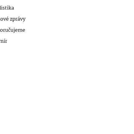
istika
kové zprávy
oručujeme
mír