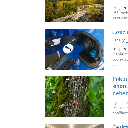
17. 5. 20
Pěší turi
se tak m
Cena 
ceny 
18. 3. 20
Napětí 
projevil
v...
Pokud
stromu
nebe
27. 1. 2
Při proc
značkami
Český 