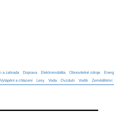
 a zahrada
Doprava
Elektromobilita
Obnovitelné zdroje
Energ
Vytápění a chlazení
Lesy
Voda
Ovzduší
Vodík
Zemědělství