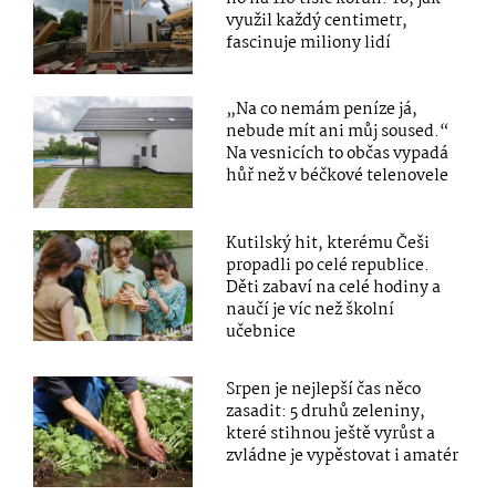
využil každý centimetr,
fascinuje miliony lidí
„Na co nemám peníze já,
nebude mít ani můj soused.“
Na vesnicích to občas vypadá
hůř než v béčkové telenovele
Kutilský hit, kterému Češi
propadli po celé republice.
Děti zabaví na celé hodiny a
naučí je víc než školní
učebnice
Srpen je nejlepší čas něco
zasadit: 5 druhů zeleniny,
které stihnou ještě vyrůst a
zvládne je vypěstovat i amatér