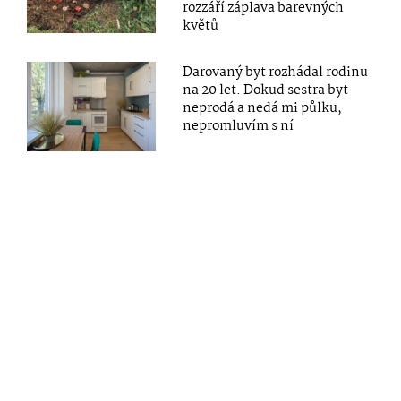
rozzáří záplava barevných
květů
Darovaný byt rozhádal rodinu
na 20 let. Dokud sestra byt
neprodá a nedá mi půlku,
nepromluvím s ní