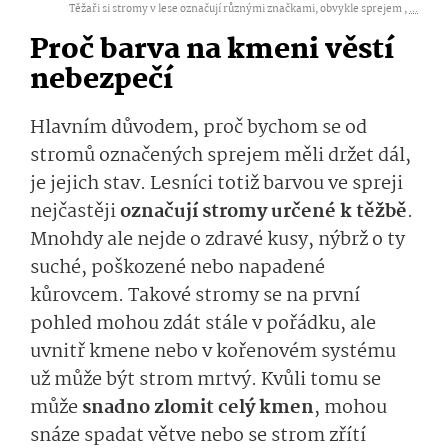
Těžaři si stromy v lese označují různými značkami, obvykle sprejem ,
...
Proč barva na kmeni věstí
nebezpečí
Hlavním důvodem, proč bychom se od
stromů označených sprejem měli držet dál,
je jejich stav. Lesníci totiž barvou ve spreji
nejčastěji
označují stromy určené k těžbě
.
Mnohdy ale nejde o zdravé kusy, nýbrž o ty
suché, poškozené nebo napadené
kůrovcem. Takové stromy se na první
pohled mohou zdát stále v pořádku, ale
uvnitř kmene nebo v kořenovém systému
už může být strom mrtvý. Kvůli tomu se
může
snadno zlomit celý kmen
, mohou
snáze spadat větve nebo se strom zřítí