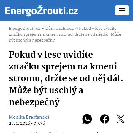
Toggl
navig
EnergoZrouti.cz
»
Dům a zahrada
»
Pokud v lese uvidíte
značku sprejem na kmeni stromu, držte se od něj dál. Může
být uschlý a nebezpečný
Pokud v lese uvidíte
značku sprejem na kmeni
stromu, držte se od něj dál.
Může být uschlý a
nebezpečný
Monika Brešťanská
27. 1. 2026 ▪ 09:36