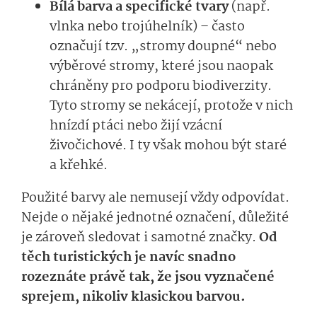
Bílá barva a specifické tvary
(např.
vlnka nebo trojúhelník) – často
označují tzv. „stromy doupné“ nebo
výběrové stromy, které jsou naopak
chráněny pro podporu biodiverzity.
Tyto stromy se nekácejí, protože v nich
hnízdí ptáci nebo žijí vzácní
živočichové. I ty však mohou být staré
a křehké.
Použité barvy ale nemusejí vždy odpovídat.
Nejde o nějaké jednotné označení, důležité
je zároveň sledovat i samotné značky.
Od
těch turistických je navíc snadno
rozeznáte právě tak, že jsou vyznačené
sprejem, nikoliv klasickou barvou.