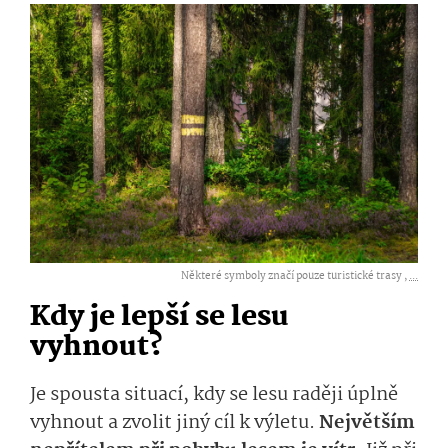
Některé symboly značí pouze turistické trasy ,
...
Kdy je lepší se lesu
vyhnout?
Je spousta situací, kdy se lesu raději úplně
vyhnout a zvolit jiný cíl k výletu.
Největším