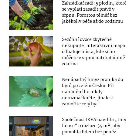
Zahrádkář radí: 5 plodin, které
se vyplatí zasadit právě v
srpnu. Porostou téměř bez
jakékoliv péče až do podzimu
Sezónní ovoce zbytečně
nekupujte. Interaktivní mapa
odhaluje místa, kde si ho
můžete v srpnu natrhat úplně
zdarma
Nenápadný hmyz proniká do
bytů po celém Česku. Při
nahánění ho nikdy
nerozmáčkněte, jinak si
zamoříte celý byt
Společnost IKEA navrhla „tiny
house“ o rozloze 34 m², aby
pomohla lidem bez peněz