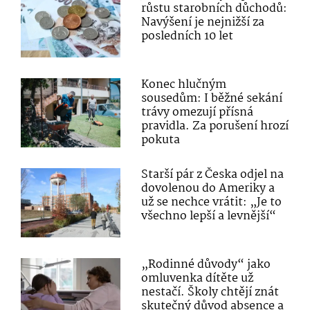
růstu starobních důchodů:
Navýšení je nejnižší za
posledních 10 let
Konec hlučným
sousedům: I běžné sekání
trávy omezují přísná
pravidla. Za porušení hrozí
pokuta
Starší pár z Česka odjel na
dovolenou do Ameriky a
už se nechce vrátit: „Je to
všechno lepší a levnější“
„Rodinné důvody“ jako
omluvenka dítěte už
nestačí. Školy chtějí znát
skutečný důvod absence a