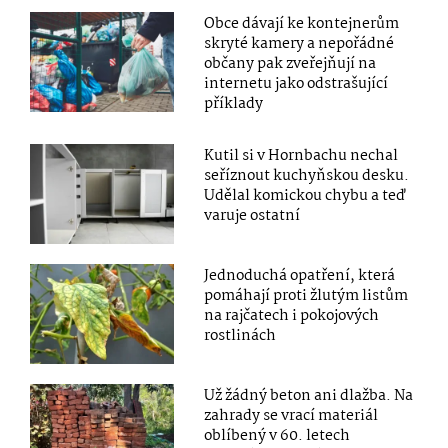
Obce dávají ke kontejnerům
skryté kamery a nepořádné
občany pak zveřejňují na
internetu jako odstrašující
příklady
Kutil si v Hornbachu nechal
seříznout kuchyňskou desku.
Udělal komickou chybu a teď
varuje ostatní
Jednoduchá opatření, která
pomáhají proti žlutým listům
na rajčatech i pokojových
rostlinách
Už žádný beton ani dlažba. Na
zahrady se vrací materiál
oblíbený v 60. letech