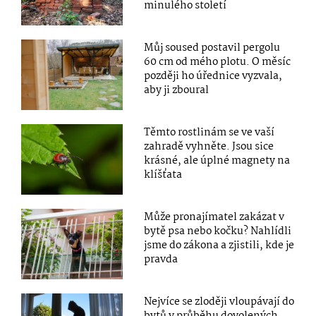
minulého století
Můj soused postavil pergolu
60 cm od mého plotu. O měsíc
později ho úřednice vyzvala,
aby ji zboural
Těmto rostlinám se ve vaší
zahradě vyhněte. Jsou sice
krásné, ale úplné magnety na
klíšťata
Může pronajímatel zakázat v
bytě psa nebo kočku? Nahlídli
jsme do zákona a zjistili, kde je
pravda
Nejvíce se zloději vloupávají do