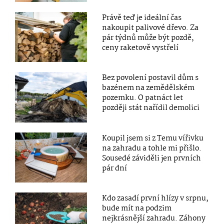
Právě teď je ideální čas
nakoupit palivové dřevo. Za
pár týdnů může být pozdě,
ceny raketově vystřelí
Bez povolení postavil dům s
bazénem na zemědělském
pozemku. O patnáct let
později stát nařídil demolici
Koupil jsem si z Temu vířivku
na zahradu a tohle mi přišlo.
Sousedé záviděli jen prvních
pár dní
Kdo zasadí první hlízy v srpnu,
bude mít na podzim
nejkrásnější zahradu. Záhony