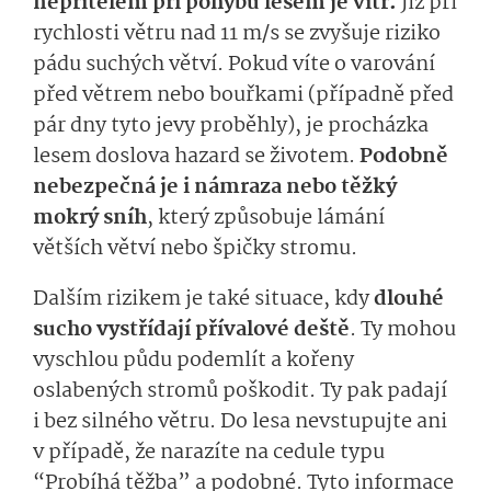
nepřítelem při pohybu lesem je vítr.
Již při
rychlosti větru nad 11 m/s se zvyšuje riziko
pádu suchých větví. Pokud víte o varování
před větrem nebo bouřkami (případně před
pár dny tyto jevy proběhly), je procházka
lesem doslova hazard se životem.
Podobně
nebezpečná je i námraza nebo těžký
mokrý sníh
, který způsobuje lámání
větších větví nebo špičky stromu.
Dalším rizikem je také situace, kdy
dlouhé
sucho vystřídají přívalové deště
. Ty mohou
vyschlou půdu podemlít a kořeny
oslabených stromů poškodit. Ty pak padají
i bez silného větru. Do lesa nevstupujte ani
v případě, že narazíte na cedule typu
“Probíhá těžba” a podobné. Tyto informace