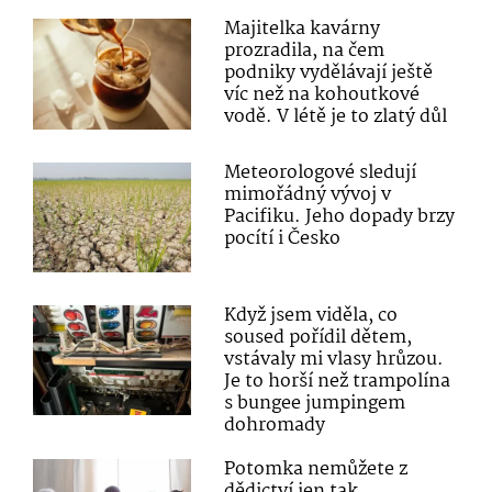
Majitelka kavárny
prozradila, na čem
podniky vydělávají ještě
víc než na kohoutkové
vodě. V létě je to zlatý důl
Meteorologové sledují
mimořádný vývoj v
Pacifiku. Jeho dopady brzy
pocítí i Česko
Když jsem viděla, co
soused pořídil dětem,
vstávaly mi vlasy hrůzou.
Je to horší než trampolína
s bungee jumpingem
dohromady
Potomka nemůžete z
dědictví jen tak