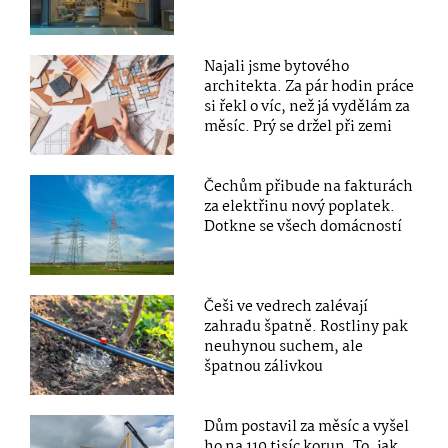
Najali jsme bytového
architekta. Za pár hodin práce
si řekl o víc, než já vydělám za
měsíc. Prý se držel při zemi
Čechům přibude na fakturách
za elektřinu nový poplatek.
Dotkne se všech domácností
Češi ve vedrech zalévají
zahradu špatně. Rostliny pak
neuhynou suchem, ale
špatnou zálivkou
Dům postavil za měsíc a vyšel
ho na 110 tisíc korun. To, jak