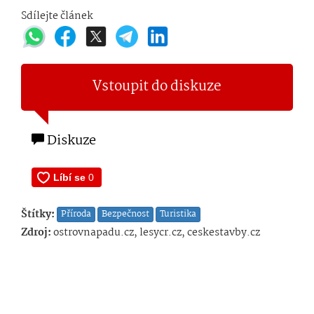
Sdílejte článek
Vstoupit do diskuze
Diskuze
Štítky:
Příroda
Bezpečnost
Turistika
Zdroj:
ostrovnapadu.cz, lesycr.cz, ceskestavby.cz