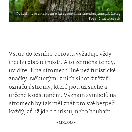
Pokud v lese uvidíte značku sprejem na kmeni stromu, držte se od něj dál. Může být uschlý a nebezpečný
Foto
: Shutterstock
Vstup do lesního porostu vyžaduje vždy
trochu obezřetnosti. A to zejména tehdy,
uvidíte-li na stromech jiné než turistické
značky. Některými z nich si totiž těžaři
označují stromy, které jsou už suché a
určené k odstranění. Význam symbolů na
stromech by tak měl znát pro své bezpečí
každý, ať už jde o turistu, nebo houbaře.