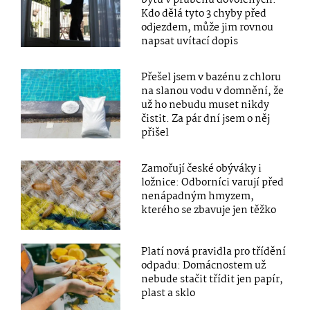
bytů v průběhu dovolených.
Kdo dělá tyto 3 chyby před
odjezdem, může jim rovnou
napsat uvítací dopis
Přešel jsem v bazénu z chloru
na slanou vodu v domnění, že
už ho nebudu muset nikdy
čistit. Za pár dní jsem o něj
přišel
Zamořují české obýváky i
ložnice: Odborníci varují před
nenápadným hmyzem,
kterého se zbavuje jen těžko
Platí nová pravidla pro třídění
odpadu: Domácnostem už
nebude stačit třídit jen papír,
plast a sklo