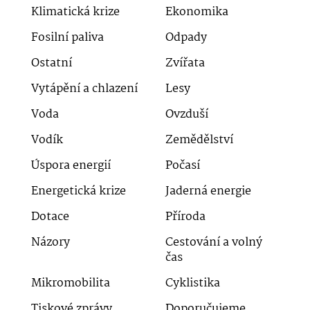
Klimatická krize
Ekonomika
Fosilní paliva
Odpady
Ostatní
Zvířata
Vytápění a chlazení
Lesy
Voda
Ovzduší
Vodík
Zemědělství
Úspora energií
Počasí
Energetická krize
Jaderná energie
Dotace
Příroda
Názory
Cestování a volný
čas
Mikromobilita
Cyklistika
Tiskové zprávy
Doporučujeme