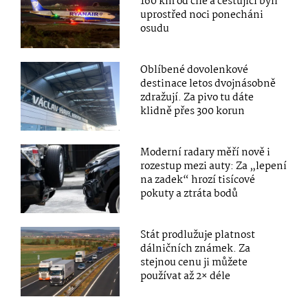
160 km od cíle a cestující byli
uprostřed noci ponecháni
osudu
Oblíbené dovolenkové
destinace letos dvojnásobně
zdražují. Za pivo tu dáte
klidně přes 300 korun
Moderní radary měří nově i
rozestup mezi auty: Za „lepení
na zadek“ hrozí tisícové
pokuty a ztráta bodů
Stát prodlužuje platnost
dálničních známek. Za
stejnou cenu ji můžete
používat až 2× déle