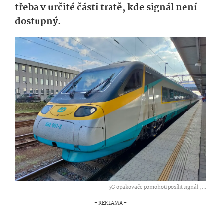
třeba v určité části tratě, kde signál není
dostupný.
5G opakovače pomohou posílit signál ,
...