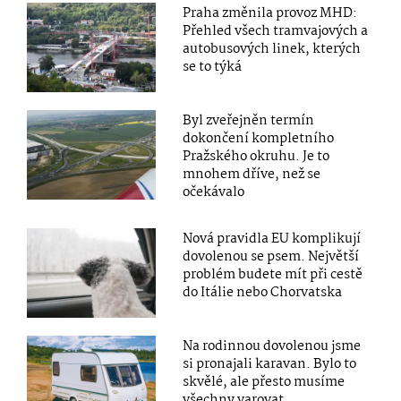
Praha změnila provoz MHD:
Přehled všech tramvajových a
autobusových linek, kterých
se to týká
Byl zveřejněn termín
dokončení kompletního
Pražského okruhu. Je to
mnohem dříve, než se
očekávalo
Nová pravidla EU komplikují
dovolenou se psem. Největší
problém budete mít při cestě
do Itálie nebo Chorvatska
Na rodinnou dovolenou jsme
si pronajali karavan. Bylo to
skvělé, ale přesto musíme
všechny varovat