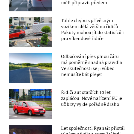
měli připravit předem
Tuhle chybu s přívěsným
vozíkem dělá většina řidičů.
Pokuty mohou jít do statisíců i
pro víkendové řidiče
Odbočování přes plnou čáru
má poměrně snadná pravidla.
Ve skutečnosti se ji vůbec
nemusíte bát přejet
Řidiči aut starších 10 let
zapláčou. Nové nařízení EU je
už brzy vyjde pořádně draho
Let společnosti Ryanair přistál