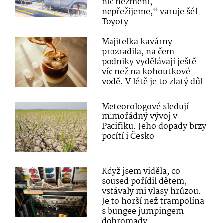
nic nezmění,
nepřežijeme,“ varuje šéf
Toyoty
Majitelka kavárny
prozradila, na čem
podniky vydělávají ještě
víc než na kohoutkové
vodě. V létě je to zlatý důl
Meteorologové sledují
mimořádný vývoj v
Pacifiku. Jeho dopady brzy
pocítí i Česko
Když jsem viděla, co
soused pořídil dětem,
vstávaly mi vlasy hrůzou.
Je to horší než trampolína
s bungee jumpingem
dohromady