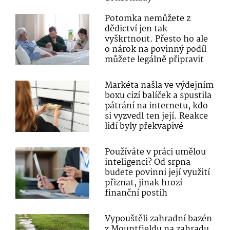
Potomka nemůžete z
dědictví jen tak
vyškrtnout. Přesto ho ale
o nárok na povinný podíl
můžete legálně připravit
Markéta našla ve výdejním
boxu cizí balíček a spustila
pátrání na internetu, kdo
si vyzvedl ten její. Reakce
lidí byly překvapivé
Používáte v práci umělou
inteligenci? Od srpna
budete povinni její využití
přiznat, jinak hrozí
finanční postih
Vypouštěli zahradní bazén
z Mountfieldu na zahradu