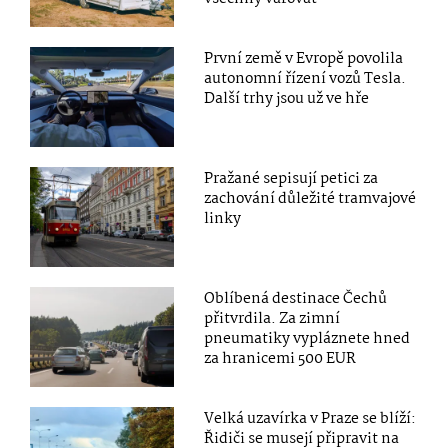
První země v Evropě povolila
autonomní řízení vozů Tesla.
Další trhy jsou už ve hře
Pražané sepisují petici za
zachování důležité tramvajové
linky
Oblíbená destinace Čechů
přitvrdila. Za zimní
pneumatiky vypláznete hned
za hranicemi 500 EUR
Velká uzavírka v Praze se blíží:
Řidiči se musejí připravit na