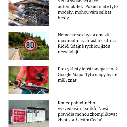
Velká svolávací akce
automobilek: Pokud máte tyto
modely, mohou vám selhat
brzdy
Německo se chystá omezit
maximální rychlost na silnici.
Řidiči údajně rychlou jízdu
nezvládají
Pro cyklisty lepší navigace než
Google Maps. Tyto mapy byste
měli znát
Konec pohodlného
vyzvedávání balíků. Nová
pravidla mohou zkomplikovat
život statisícům Čechů