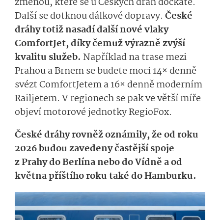
změnou, které se u Českých drah dočkáte.
Další se dotknou dálkové dopravy.
České
dráhy totiž nasadí další nové vlaky
ComfortJet, díky čemuž výrazně zvýší
kvalitu služeb.
Například na trase mezi
Prahou a Brnem se budete moci 14× denně
svézt ComfortJetem a 16× denně moderním
Railjetem. V regionech se pak ve větší míře
objeví motorové jednotky RegioFox.
České dráhy rovněž oznámily, že od roku
2026 budou zavedeny častější spoje
z Prahy do Berlína nebo do Vídně a od
května příštího roku také do Hamburku.