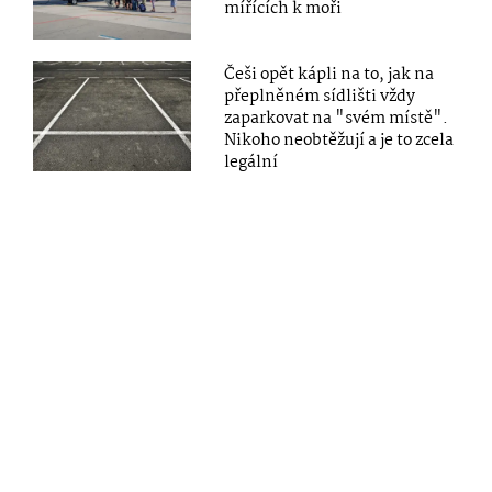
mířících k moři
Češi opět kápli na to, jak na
přeplněném sídlišti vždy
zaparkovat na "svém místě".
Nikoho neobtěžují a je to zcela
legální