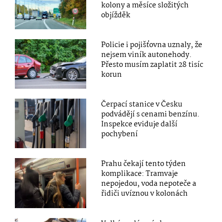
kolony a měsíce složitých
objížděk
Policie i pojišťovna uznaly, že
nejsem viník autonehody.
Přesto musím zaplatit 28 tisíc
korun
Čerpací stanice v Česku
podvádějí s cenami benzínu.
Inspekce eviduje další
pochybení
Prahu čekají tento týden
komplikace: Tramvaje
nepojedou, voda nepoteče a
řidiči uvíznou v kolonách