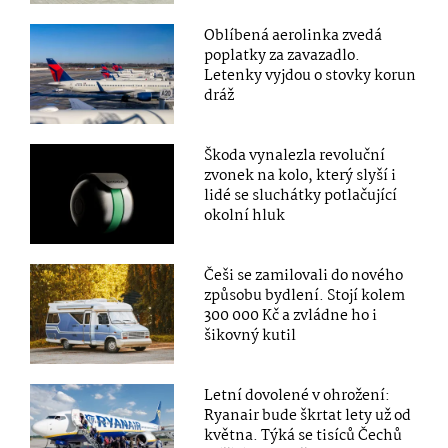
Oblíbená aerolinka zvedá
poplatky za zavazadlo.
Letenky vyjdou o stovky korun
dráž
Škoda vynalezla revoluční
zvonek na kolo, který slyší i
lidé se sluchátky potlačující
okolní hluk
Češi se zamilovali do nového
způsobu bydlení. Stojí kolem
300 000 Kč a zvládne ho i
šikovný kutil
Letní dovolené v ohrožení:
Ryanair bude škrtat lety už od
května. Týká se tisíců Čechů