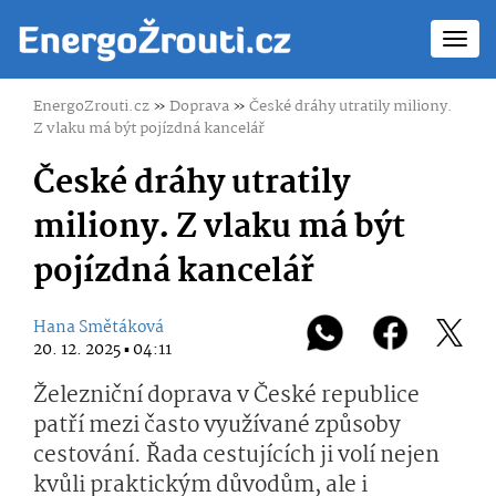
Toggl
navig
EnergoZrouti.cz
»
Doprava
»
České dráhy utratily miliony.
Z vlaku má být pojízdná kancelář
České dráhy utratily
miliony. Z vlaku má být
pojízdná kancelář
Hana Smětáková
20. 12. 2025 ▪ 04:11
Železniční doprava v České republice
patří mezi často využívané způsoby
cestování. Řada cestujících ji volí nejen
kvůli praktickým důvodům, ale i