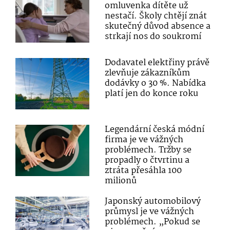
omluvenka dítěte už
nestačí. Školy chtějí znát
skutečný důvod absence a
strkají nos do soukromí
Dodavatel elektřiny právě
zlevňuje zákazníkům
dodávky o 30 %. Nabídka
platí jen do konce roku
Legendární česká módní
firma je ve vážných
problémech. Tržby se
propadly o čtvrtinu a
ztráta přesáhla 100
milionů
Japonský automobilový
průmysl je ve vážných
problémech. „Pokud se