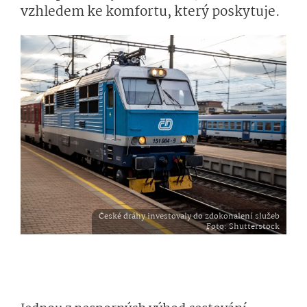
vzhledem ke komfortu, který poskytuje.
České dráhy investovaly do zdokonalení služeb
Foto
: Shutterstock