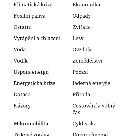
Klimatická krize
Ekonomika
Fosilní paliva
Odpady
Ostatní
Zvířata
Vytápění a chlazení
Lesy
Voda
Ovzduší
Vodík
Zemědělství
Úspora energií
Počasí
Energetická krize
Jaderná energie
Dotace
Příroda
Názory
Cestování a volný
čas
Mikromobilita
Cyklistika
Tiskové zprávy
Doporučujeme