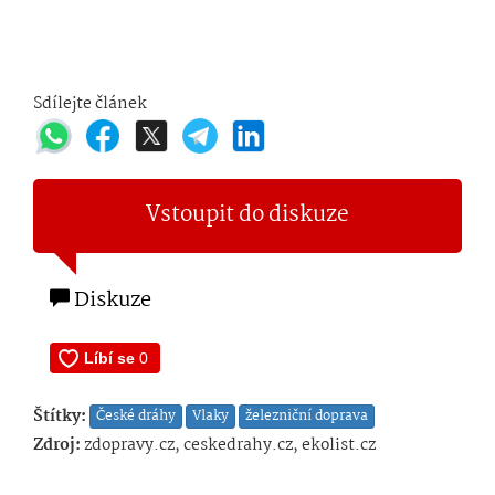
Sdílejte článek
Vstoupit do diskuze
Diskuze
Štítky:
České dráhy
Vlaky
železniční doprava
Zdroj:
zdopravy.cz, ceskedrahy.cz, ekolist.cz