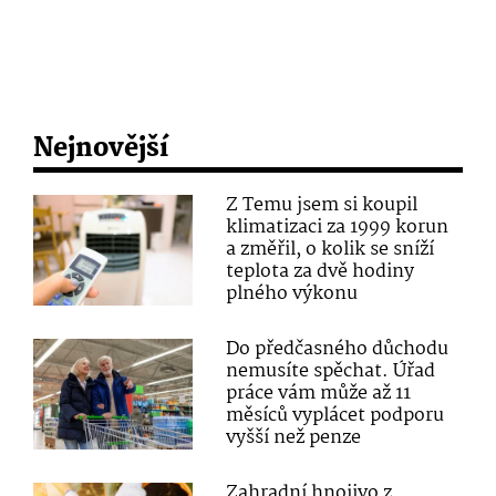
Nejnovější
Z Temu jsem si koupil
klimatizaci za 1999 korun
a změřil, o kolik se sníží
teplota za dvě hodiny
plného výkonu
Do předčasného důchodu
nemusíte spěchat. Úřad
práce vám může až 11
měsíců vyplácet podporu
vyšší než penze
Zahradní hnojivo z