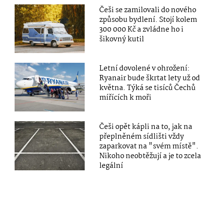
Češi se zamilovali do nového
způsobu bydlení. Stojí kolem
300 000 Kč a zvládne ho i
šikovný kutil
Letní dovolené v ohrožení:
Ryanair bude škrtat lety už od
května. Týká se tisíců Čechů
mířících k moři
Češi opět kápli na to, jak na
přeplněném sídlišti vždy
zaparkovat na "svém místě".
Nikoho neobtěžují a je to zcela
legální