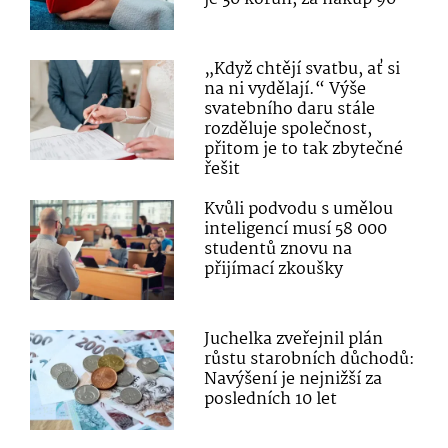
„Když chtějí svatbu, ať si
na ni vydělají.“ Výše
svatebního daru stále
rozděluje společnost,
přitom je to tak zbytečné
řešit
Kvůli podvodu s umělou
inteligencí musí 58 000
studentů znovu na
přijímací zkoušky
Juchelka zveřejnil plán
růstu starobních důchodů:
Navýšení je nejnižší za
posledních 10 let