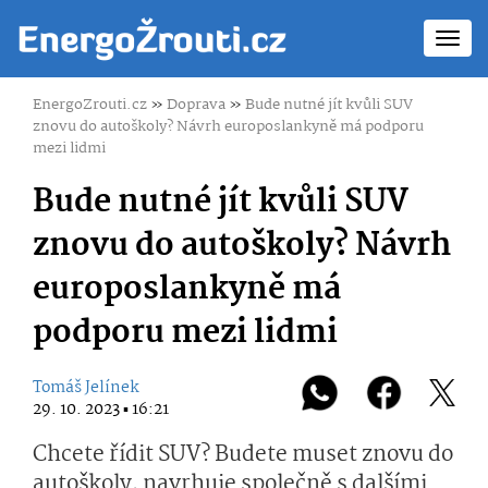
Toggl
navig
EnergoZrouti.cz
»
Doprava
»
Bude nutné jít kvůli SUV
znovu do autoškoly? Návrh europoslankyně má podporu
mezi lidmi
Bude nutné jít kvůli SUV
znovu do autoškoly? Návrh
europoslankyně má
podporu mezi lidmi
Tomáš Jelínek
29. 10. 2023 ▪ 16:21
Chcete řídit SUV? Budete muset znovu do
autoškoly, navrhuje společně s dalšími