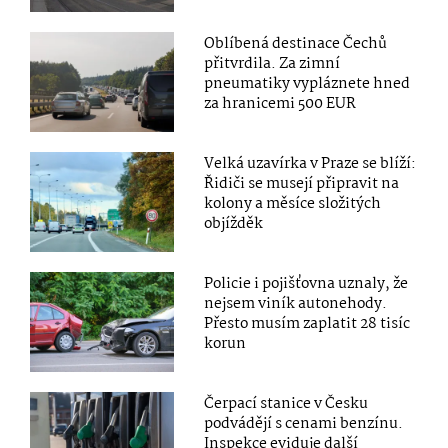
Oblíbená destinace Čechů
přitvrdila. Za zimní
pneumatiky vypláznete hned
za hranicemi 500 EUR
Velká uzavírka v Praze se blíží:
Řidiči se musejí připravit na
kolony a měsíce složitých
objížděk
Policie i pojišťovna uznaly, že
nejsem viník autonehody.
Přesto musím zaplatit 28 tisíc
korun
Čerpací stanice v Česku
podvádějí s cenami benzínu.
Inspekce eviduje další