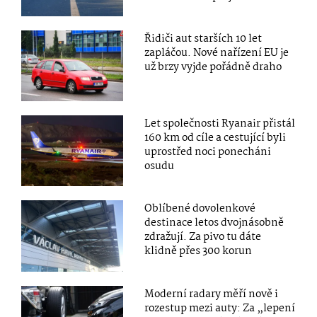
Řidiči aut starších 10 let
zapláčou. Nové nařízení EU je
už brzy vyjde pořádně draho
Let společnosti Ryanair přistál
160 km od cíle a cestující byli
uprostřed noci ponecháni
osudu
Oblíbené dovolenkové
destinace letos dvojnásobně
zdražují. Za pivo tu dáte
klidně přes 300 korun
Moderní radary měří nově i
rozestup mezi auty: Za „lepení