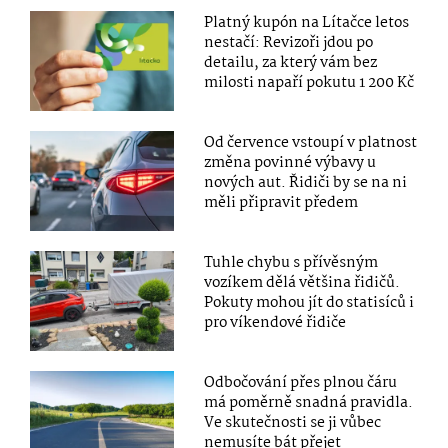
Platný kupón na Lítačce letos
nestačí: Revizoři jdou po
detailu, za který vám bez
milosti napaří pokutu 1 200 Kč
Od července vstoupí v platnost
změna povinné výbavy u
nových aut. Řidiči by se na ni
měli připravit předem
Tuhle chybu s přívěsným
vozíkem dělá většina řidičů.
Pokuty mohou jít do statisíců i
pro víkendové řidiče
Odbočování přes plnou čáru
má poměrně snadná pravidla.
Ve skutečnosti se ji vůbec
nemusíte bát přejet