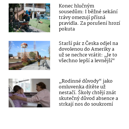
Konec hlučným
sousedům: I běžné sekání
trávy omezují přísná
pravidla. Za porušení hrozí
pokuta
Starší pár z Česka odjel na
dovolenou do Ameriky a
už se nechce vrátit: „Je to
všechno lepší a levnější“
„Rodinné důvody“ jako
omluvenka dítěte už
nestačí. Školy chtějí znát
skutečný důvod absence a
strkají nos do soukromí