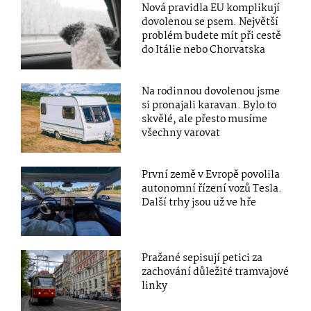
Nová pravidla EU komplikují
dovolenou se psem. Největší
problém budete mít při cestě
do Itálie nebo Chorvatska
Na rodinnou dovolenou jsme
si pronajali karavan. Bylo to
skvělé, ale přesto musíme
všechny varovat
První země v Evropě povolila
autonomní řízení vozů Tesla.
Další trhy jsou už ve hře
Pražané sepisují petici za
zachování důležité tramvajové
linky