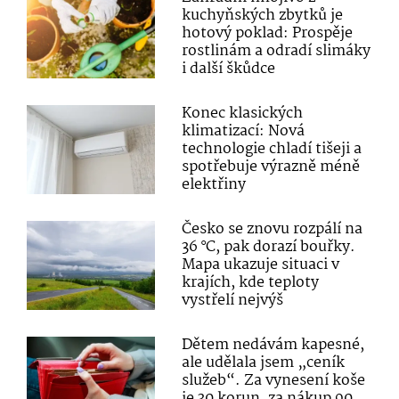
kuchyňských zbytků je
hotový poklad: Prospěje
rostlinám a odradí slimáky
i další škůdce
Konec klasických
klimatizací: Nová
technologie chladí tišeji a
spotřebuje výrazně méně
elektřiny
Česko se znovu rozpálí na
36 °C, pak dorazí bouřky.
Mapa ukazuje situaci v
krajích, kde teploty
vystřelí nejvýš
Dětem nedávám kapesné,
ale udělala jsem „ceník
služeb“. Za vynesení koše
je 30 korun, za nákup 90