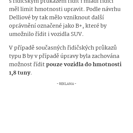
s řidičským průkazem řídit i mladí řidiči
měl limit hmotnosti upravit. Podle návrhu
Delliové by tak mělo vzniknout další
oprávnění označené jako B+, které by
umožnilo řídit i vozidla SUV.
V případě současných řidičských průkazů
typu B by v případě úpravy byla zachována
možnost řídit
pouze vozidla do hmotnosti
1,8 tuny
.