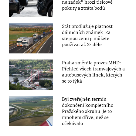
na zadek“ hrozí tisícové
pokuty a ztráta bodů
Stát prodlužuje platnost
dálničních známek. Za
stejnou cenu ji můžete
používat až 2× déle
Praha změnila provoz MHD:
Přehled všech tramvajových a
autobusových linek, kterých
se to týká
Byl zveřejněn termín
dokončení kompletního
Pražského okruhu. Je to
mnohem dříve, než se
očekávalo