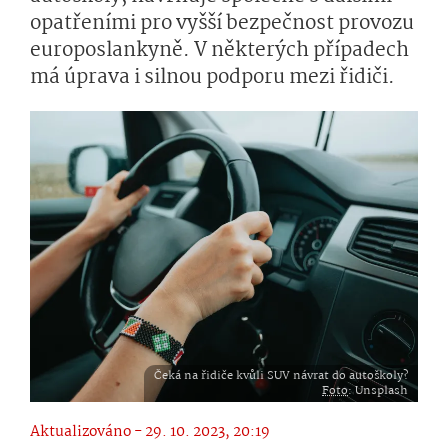
opatřeními pro vyšší bezpečnost provozu
europoslankyně. V některých případech
má úprava i silnou podporu mezi řidiči.
Čeká na řidiče kvůli SUV návrat do autoškoly?
Foto
: Unsplash
Aktualizováno - 29. 10. 2023, 20:19