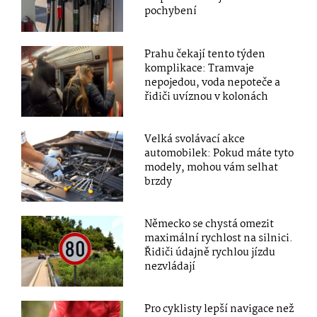
pochybení
Prahu čekají tento týden
komplikace: Tramvaje
nepojedou, voda nepoteče a
řidiči uvíznou v kolonách
Velká svolávací akce
automobilek: Pokud máte tyto
modely, mohou vám selhat
brzdy
Německo se chystá omezit
maximální rychlost na silnici.
Řidiči údajně rychlou jízdu
nezvládají
Pro cyklisty lepší navigace než