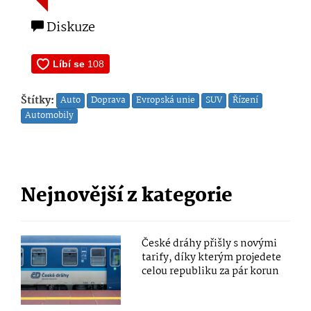
Diskuze
Štítky:
Auto
Doprava
Evropská unie
SUV
Řízení
Automobily
Nejnovější z kategorie
České dráhy přišly s novými
tarify, díky kterým projedete
celou republiku za pár korun