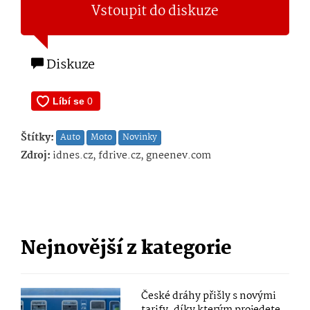
Vstoupit do diskuze
Diskuze
Štítky:
Auto
Moto
Novinky
Zdroj:
idnes.cz, fdrive.cz, gneenev.com
Nejnovější z kategorie
České dráhy přišly s novými