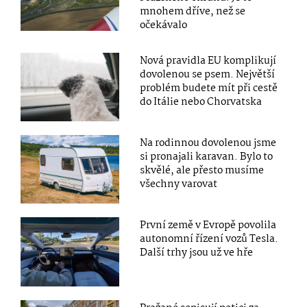
mnohem dříve, než se
očekávalo
Nová pravidla EU komplikují
dovolenou se psem. Největší
problém budete mít při cestě
do Itálie nebo Chorvatska
Na rodinnou dovolenou jsme
si pronajali karavan. Bylo to
skvělé, ale přesto musíme
všechny varovat
První země v Evropě povolila
autonomní řízení vozů Tesla.
Další trhy jsou už ve hře