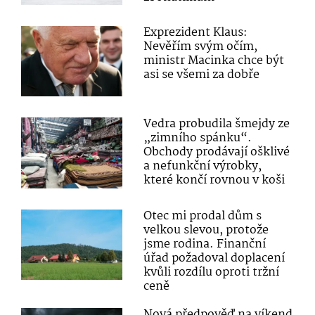
Exprezident Klaus:
Nevěřím svým očím,
ministr Macinka chce být
asi se všemi za dobře
Vedra probudila šmejdy ze
„zimního spánku“.
Obchody prodávají ošklivé
a nefunkční výrobky,
které končí rovnou v koši
Otec mi prodal dům s
velkou slevou, protože
jsme rodina. Finanční
úřad požadoval doplacení
kvůli rozdílu oproti tržní
ceně
Nová předpověď na víkend