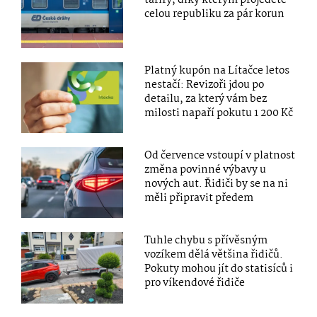
tarify, díky kterým projedete
celou republiku za pár korun
Platný kupón na Lítačce letos
nestačí: Revizoři jdou po
detailu, za který vám bez
milosti napaří pokutu 1 200 Kč
Od července vstoupí v platnost
změna povinné výbavy u
nových aut. Řidiči by se na ni
měli připravit předem
Tuhle chybu s přívěsným
vozíkem dělá většina řidičů.
Pokuty mohou jít do statisíců i
pro víkendové řidiče