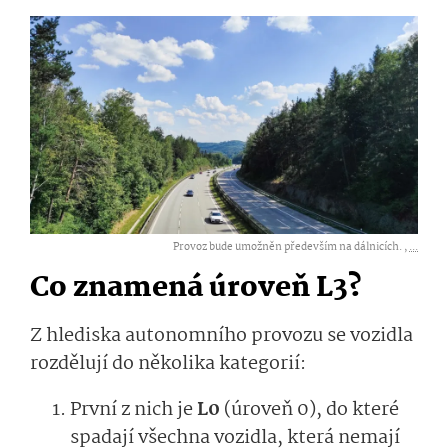
Provoz bude umožněn především na dálnicích. ,
...
Co znamená úroveň L3?
Z hlediska autonomního provozu se vozidla
rozdělují do několika kategorií:
První z nich je
L0
(úroveň 0), do které
spadají všechna vozidla, která nemají