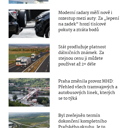
Moderní radary měří nově i
rozestup mezi auty: Za „lepení
na zadek“ hrozí tisícové
pokuty a ztráta bodů
Stát prodlužuje platnost
dálničních známek. Za
stejnou cenu ji můžete
používat až 2× déle
Praha změnila provoz MHD:
Přehled všech tramvajových a
autobusových linek, kterých
se to týká
Byl zveřejněn termín
dokončení kompletního
Pražského okruhu. Je to