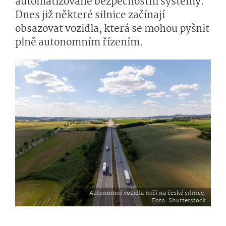
automatizované bezpečnostní systémy.
Dnes již některé silnice začínají
obsazovat vozidla, která se mohou pyšnit
plně autonomním řízením.
Autonomní vozidla míří na české silnice.
Foto
: Shutterstock