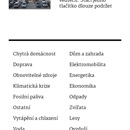
vedrech. Stačí jedno
tlačítko dlouze podržet
Chytrá domácnost
Dům a zahrada
Doprava
Elektromobilita
Obnovitelné zdroje
Energetika
Klimatická krize
Ekonomika
Fosilní paliva
Odpady
Ostatní
Zvířata
Vytápění a chlazení
Lesy
Voda
Ovzduší