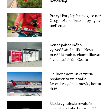
nezvládají
Pro cyklisty lepší navigace než
Google Maps. Tyto mapy byste
měli znát
Konec pohodlného
vyzvedávání balíků. Nová
pravidla mohou zkomplikovat
život statisícům Čechů
Oblíbená aerolinka zvedá
poplatky za zavazadlo.
Letenky vyjdou o stovky korun
dráž
Škoda vynalezla revoluční
zvonek na kolo, který slyší i