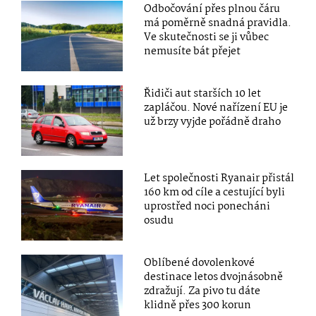
Odbočování přes plnou čáru
má poměrně snadná pravidla.
Ve skutečnosti se ji vůbec
nemusíte bát přejet
Řidiči aut starších 10 let
zapláčou. Nové nařízení EU je
už brzy vyjde pořádně draho
Let společnosti Ryanair přistál
160 km od cíle a cestující byli
uprostřed noci ponecháni
osudu
Oblíbené dovolenkové
destinace letos dvojnásobně
zdražují. Za pivo tu dáte
klidně přes 300 korun