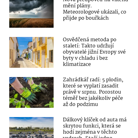
mění plány.
Meteorologové ukázali, co
přijde po bouřkách
Osvědčená metoda po
staletí: Takto udržují
obyvatelé jižní Evropy své
byty v chladu i bez
klimatizace
Zahrádkář radí: 5 plodin,
které se vyplatí zasadit
právě v srpnu. Porostou
téměř bez jakékoliv péče
až do podzimu
Dálkový klíček od auta má
skrytou funkci, která se
hodí zejména v těchto