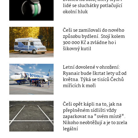
lidé se sluchátky potlačující
okolní hluk
Češi se zamilovali do nového
způsobu bydlení. Stojí kolem
300 000 Kč a zvládne ho i
šikovný kutil
Letní dovolené v ohrožení:
Ryanair bude škrtat lety už od
května. Týká se tisíců Čechů
mířících k moři
Češi opět kápli na to, jak na
přeplněném sídlišti vždy
zaparkovat na "svém místě".
Nikoho neobtěžují a je to zcela
legální