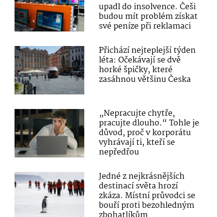
upadl do insolvence. Češi
budou mít problém získat
své peníze při reklamaci
Přichází nejteplejší týden
léta: Očekávají se dvě
horké špičky, které
zasáhnou většinu Česka
„Nepracujte chytře,
pracujte dlouho.“ Tohle je
důvod, proč v korporátu
vyhrávají ti, kteří se
nepředřou
Jedné z nejkrásnějších
destinací světa hrozí
zkáza. Místní průvodci se
bouří proti bezohledným
zbohatlíkům