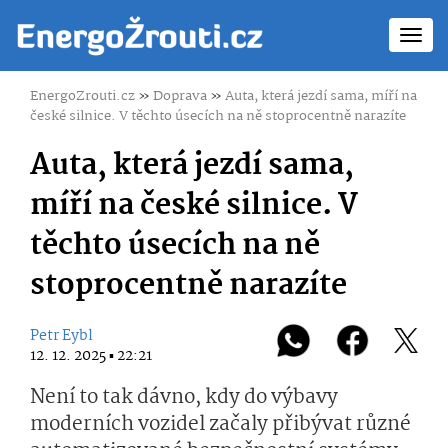
Toggl
navig
EnergoZrouti.cz
»
Doprava
»
Auta, která jezdí sama, míří na
české silnice. V těchto úsecích na ně stoprocentně narazíte
Auta, která jezdí sama,
míří na české silnice. V
těchto úsecích na ně
stoprocentně narazíte
Petr Eybl
12. 12. 2025 ▪ 22:21
Není to tak dávno, kdy do výbavy
moderních vozidel začaly přibývat různé