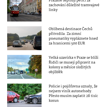
Pražané sepisují petici za
zachování důležité tramvajové
linky
Oblíbená destinace Čechů
přitvrdila. Za zimní
pneumatiky vypláznete hned
za hranicemi 500 EUR
Velká uzavírka v Praze se blíží:
Řidiči se musejí připravit na
kolony a měsíce složitých
objížděk
Policie i pojišťovna uznaly, že
nejsem viník autonehody.
Přesto musím zaplatit 28 tisíc
korun