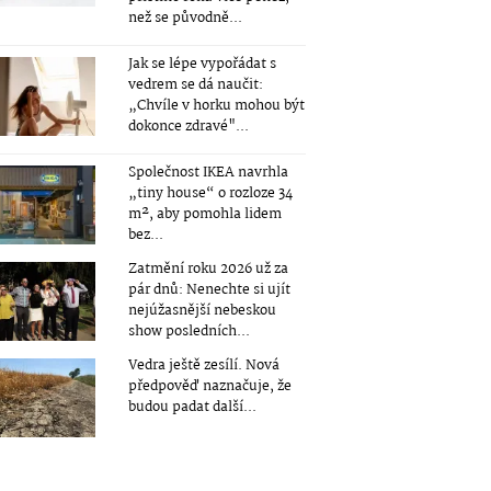
než se původně...
Jak se lépe vypořádat s
vedrem se dá naučit:
„Chvíle v horku mohou být
dokonce zdravé"...
Společnost IKEA navrhla
„tiny house“ o rozloze 34
m², aby pomohla lidem
bez...
Zatmění roku 2026 už za
pár dnů: Nenechte si ujít
nejúžasnější nebeskou
show posledních...
Vedra ještě zesílí. Nová
předpověď naznačuje, že
budou padat další...