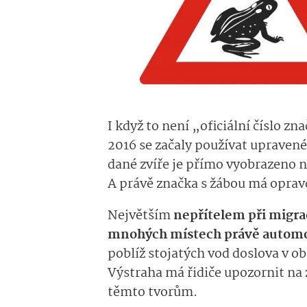
I když to není „oficiální číslo z
2016 se začaly používat upravené
dané zvíře je přímo vyobrazeno n
A právě značka s žábou má oprav
Největším
nepřítelem při migra
mnohých místech právě automo
poblíž stojatých vod doslova v o
Výstraha má řidiče upozornit na 
těmto tvorům.