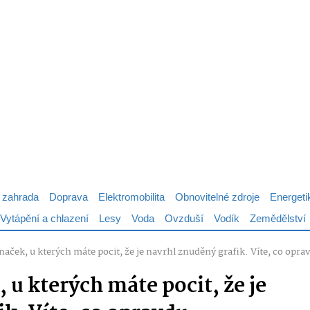
 zahrada
Doprava
Elektromobilita
Obnovitelné zdroje
Energeti
Vytápění a chlazení
Lesy
Voda
Ovzduší
Vodík
Zemědělství
naček, u kterých máte pocit, že je navrhl znuděný grafik. Víte, co opr
 u kterých máte pocit, že je