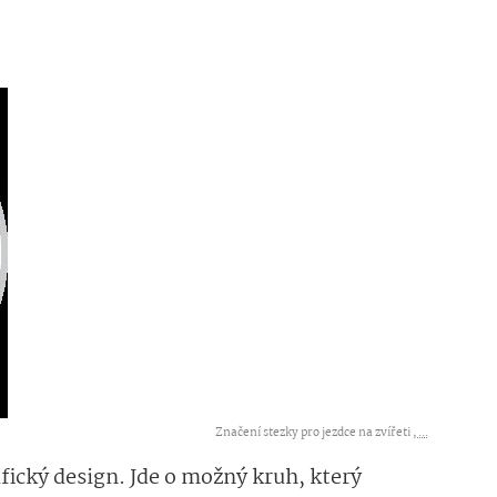
Značení stezky pro jezdce na zvířeti ,
...
ický design. Jde o možný kruh, který