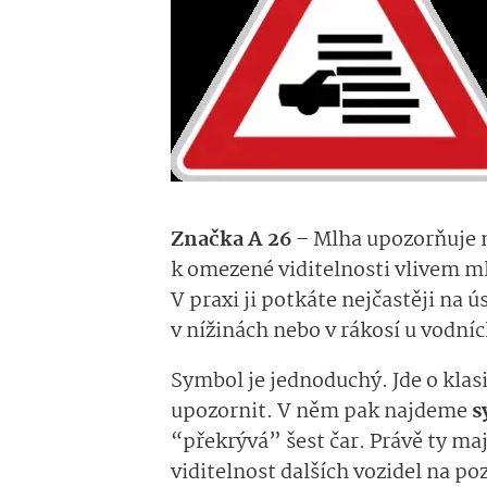
Značka A 26
– Mlha upozorňuje 
k omezené viditelnosti vlivem m
V praxi ji potkáte nejčastěji na 
v nížinách nebo v rákosí u vodníc
Symbol je jednoduchý. Jde o klas
upozornit. V něm pak najdeme
s
“překrývá” šest čar. Právě ty ma
viditelnost dalších vozidel na p