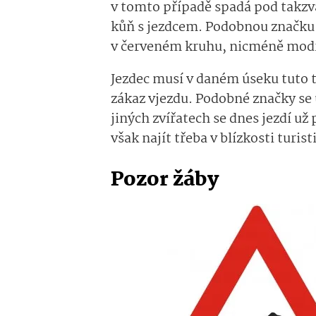
v tomto případě spadá pod takzv
kůň s jezdcem. Podobnou značku ř
v červeném kruhu, nicméně modr
Jezdec musí v daném úseku tuto t
zákaz vjezdu. Podobné značky se u
jiných zvířatech se dnes jezdí u
však najít třeba v blízkosti turist
Pozor žáby