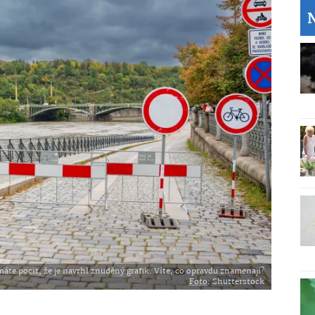
áte pocit, že je navrhl znuděný grafik. Víte, co opravdu znamenají?
Foto
: Shutterstock