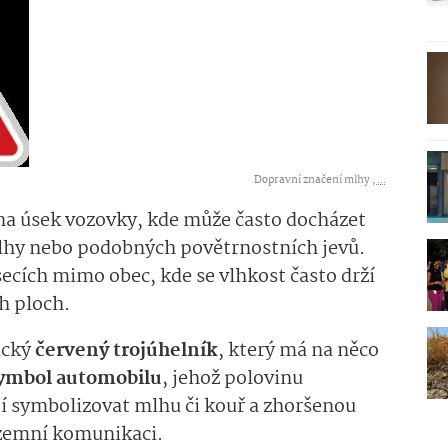
Dopravní značení mlhy ,
...
na úsek vozovky, kde může často docházet
lhy nebo podobných povětrnostních jevů.
úsecích mimo obec, kde se vlhkost často drží
h ploch.
ický
červený trojúhelník
, který má na něco
ymbol automobilu
, jehož polovinu
jí symbolizovat mlhu či kouř a zhoršenou
ozemní komunikaci.