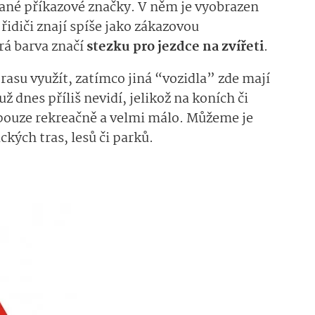
ané příkazové značky. V něm je vyobrazen
idiči znají spíše jako zákazovou
á barva značí
stezku pro jezdce na zvířeti
.
rasu využít, zatímco jiná “vozidla” zde mají
ž dnes příliš nevidí, jelikož na koních či
ž pouze rekreačně a velmi málo. Můžeme je
ických tras, lesů či parků.