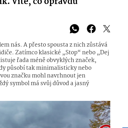
k. Víte, co opravdu
em nás. A přesto spousta z nich zůstává
idiče. Zatímco klasické „Stop“ nebo „Dej
xistuje řada méně obvyklých značek,
dy působí tak minimalisticky nebo
kovou značku mohl navrhnout jen
ždý symbol má svůj důvod a jasný