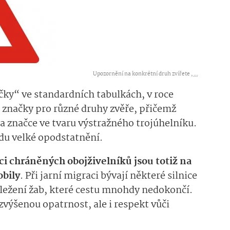
Upozornění na konkrétní druh zvířete ,
...
načky“ ve standardních tabulkách, v roce
 značky pro různé druhy zvěře, přičemž
a značce ve tvaru výstražného trojúhelníku.
du velké opodstatnění.
ci chráněných obojživelníků jsou totiž na
bily
. Při jarní migraci bývají některé silnice
bležení žab, které cestu mnohdy nedokončí.
zvýšenou opatrnost, ale i respekt vůči