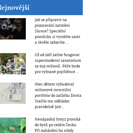
Nejnovější
Jak se připravit na
pozorování zatmění
Slunce? Speciální
pomůcku si vyrobíte sami
a skvěle zabavíte...
Už od září začne fungovat
supermoderní sanatorium
za 693 milionů. Péče bude
pro vybrané pojištěnce...
Otec dětem vybudoval
milionové investiční
portfolio do začátku života.
Stačilo mu odkládat
pravidelně 500...
Nenápadný hmyz proniká
do bytů po celém Česku.
Při nahánění ho nikdy