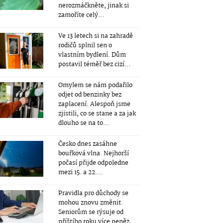
nerozmáčkněte, jinak si
zamoříte celý...
Ve 13 letech si na zahradě
rodičů splnil sen o
vlastním bydlení. Dům
postavil téměř bez cizí...
Omylem se nám podařilo
odjet od benzinky bez
zaplacení. Alespoň jsme
zjistili, co se stane a za jak
dlouho se na to...
Česko dnes zasáhne
bouřková vlna. Nejhorší
počasí přijde odpoledne
mezi 15. a 22....
Pravidla pro důchody se
mohou znovu změnit.
Seniorům se rýsuje od
příštího roku více peněz,