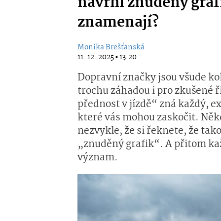
navrhl znuděný grafi
znamenají?
Monika Brešťanská
11. 12. 2025 ▪ 13:20
Dopravní značky jsou všude kol
trochu záhadou i pro zkušené ř
přednost v jízdě“ zná každý, e
které vás mohou zaskočit. Něk
nezvykle, že si řeknete, že ta
„znuděný grafik“. A přitom ka
význam.