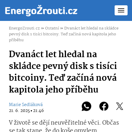
Toggl
navig
EnergoZrouti.cz
»
Ostatní
»
Dvanáct let hledal na skládce
pevný disk s tisíci bitcoiny. Teď začíná nová kapitola jeho
příběhu
Dvanáct let hledal na
skládce pevný disk s tisíci
bitcoiny. Teď začíná nová
kapitola jeho příběhu
Marie Sedláková
21. 6. 2025 ▪ 21:46
V životě se dějí neuvěřitelné věci. Občas
se tak stane, že do koše omylem