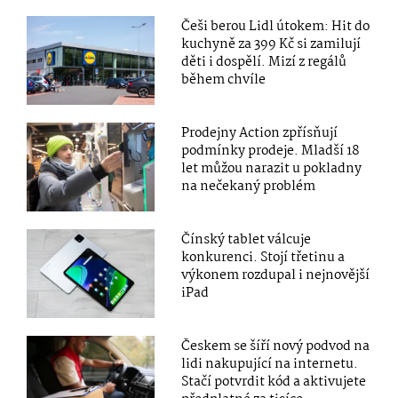
Češi berou Lidl útokem: Hit do
kuchyně za 399 Kč si zamilují
děti i dospělí. Mizí z regálů
během chvíle
Prodejny Action zpřísňují
podmínky prodeje. Mladší 18
let můžou narazit u pokladny
na nečekaný problém
Čínský tablet válcuje
konkurenci. Stojí třetinu a
výkonem rozdupal i nejnovější
iPad
Českem se šíří nový podvod na
lidi nakupující na internetu.
Stačí potvrdit kód a aktivujete