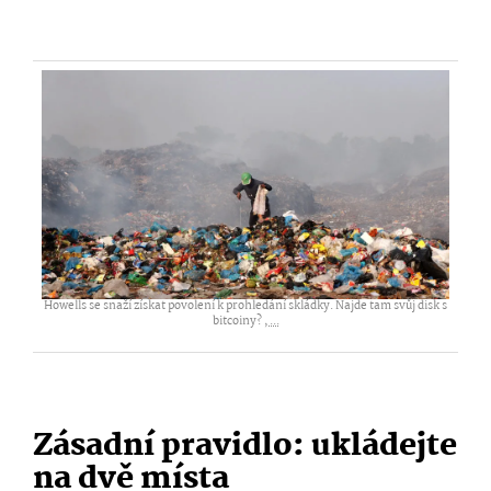
Howells se snaží získat povolení k prohledání skládky. Najde tam svůj disk s
bitcoiny? ,
...
Zásadní pravidlo: ukládejte
na dvě místa