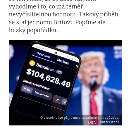
vyhodíme i to, co má téměř
nevyčíslitelnou hodnotu. Takový příběh
se stal jednomu Britovi. Pojďme ale
hezky popořádku.
O bitcoiny lze přijít mnoha zajímavými způsoby.
Foto
: Shutterstock