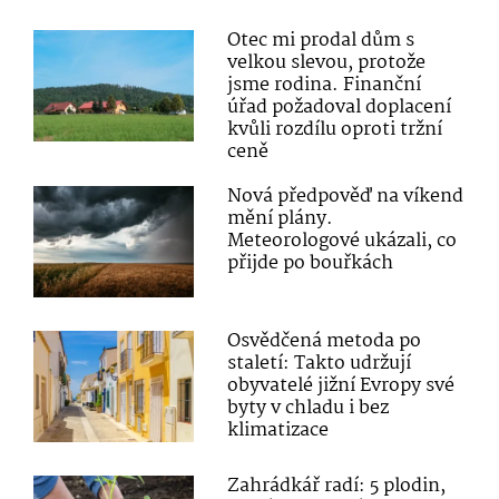
Otec mi prodal dům s
velkou slevou, protože
jsme rodina. Finanční
úřad požadoval doplacení
kvůli rozdílu oproti tržní
ceně
Nová předpověď na víkend
mění plány.
Meteorologové ukázali, co
přijde po bouřkách
Osvědčená metoda po
staletí: Takto udržují
obyvatelé jižní Evropy své
byty v chladu i bez
klimatizace
Zahrádkář radí: 5 plodin,