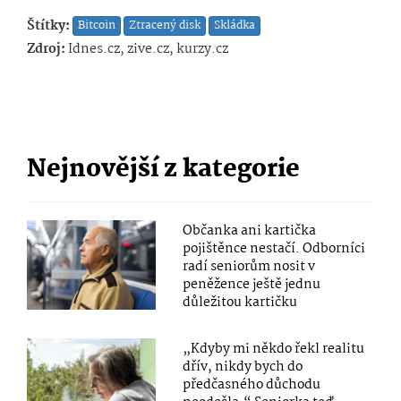
Štítky:
Bitcoin
Ztracený disk
Skládka
Zdroj:
Idnes.cz, zive.cz, kurzy.cz
Nejnovější z kategorie
Občanka ani kartička
pojištěnce nestačí. Odborníci
radí seniorům nosit v
peněžence ještě jednu
důležitou kartičku
„Kdyby mi někdo řekl realitu
dřív, nikdy bych do
předčasného důchodu