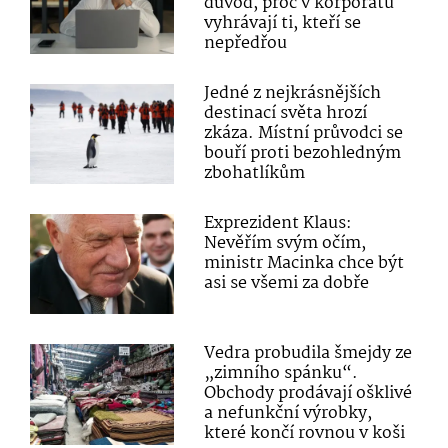
důvod, proč v korporátu
vyhrávají ti, kteří se
nepředřou
Jedné z nejkrásnějších
destinací světa hrozí
zkáza. Místní průvodci se
bouří proti bezohledným
zbohatlíkům
Exprezident Klaus:
Nevěřím svým očím,
ministr Macinka chce být
asi se všemi za dobře
Vedra probudila šmejdy ze
„zimního spánku“.
Obchody prodávají ošklivé
a nefunkční výrobky,
které končí rovnou v koši