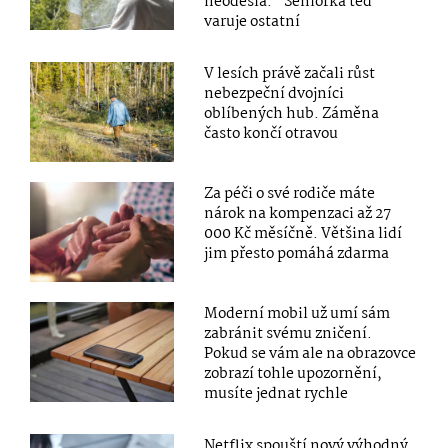
neodešla.“ Seniorka teď
varuje ostatní
V lesích právě začali růst
nebezpeční dvojníci
oblíbených hub. Záměna
často končí otravou
Za péči o své rodiče máte
nárok na kompenzaci až 27
000 Kč měsíčně. Většina lidí
jim přesto pomáhá zdarma
Moderní mobil už umí sám
zabránit svému zničení.
Pokud se vám ale na obrazovce
zobrazí tohle upozornění,
musíte jednat rychle
Netflix spouští nový výhodný