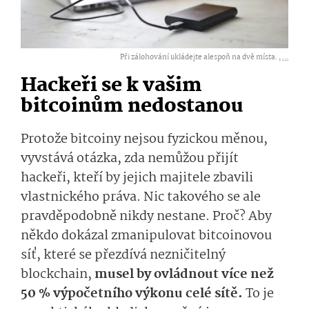
Při zálohování ukládejte alespoň na dvě místa. ,
...
Hackeři se k vašim
bitcoinům nedostanou
Protože bitcoiny nejsou fyzickou měnou,
vyvstává otázka, zda nemůžou přijít
hackeři, kteří by jejich majitele zbavili
vlastnického práva. Nic takového se ale
pravděpodobně nikdy nestane. Proč? Aby
někdo dokázal zmanipulovat bitcoinovou
síť, které se přezdívá nezničitelný
blockchain,
musel by ovládnout více než
50 % výpočetního výkonu celé sítě.
To je