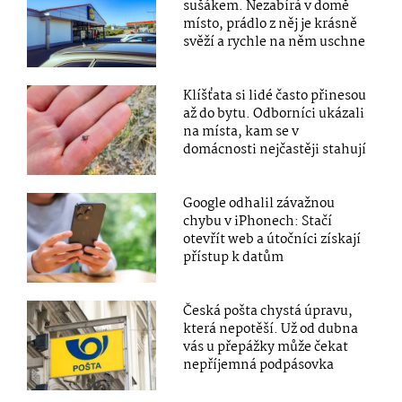
sušákem. Nezabírá v domě
místo, prádlo z něj je krásně
svěží a rychle na něm uschne
Klíšťata si lidé často přinesou
až do bytu. Odborníci ukázali
na místa, kam se v
domácnosti nejčastěji stahují
Google odhalil závažnou
chybu v iPhonech: Stačí
otevřít web a útočníci získají
přístup k datům
Česká pošta chystá úpravu,
která nepotěší. Už od dubna
vás u přepážky může čekat
nepříjemná podpásovka