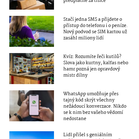
předplatné za tisíce
Stačí jedna SMS a přijdete o
přístup do telefonu i o peníze.
Nový podvod se SIM kartou už
zasáhl miliony lidí
Kvíz: Rozumíte řeči kutilů?
Slova jako kurtny, kalfas nebo
hamr pozná jen opravdový
mistr dílny
WhatsApp umožňuje přes
tajný kód skrýt všechny
nežádoucí konverzace. Nikdo
se k nim bez vašeho vědomí
nedostane
Lidl přišel s geniálním