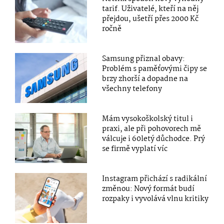
tarif. Uživatelé, kteří na něj
přejdou, ušetří přes 2000 Kč
ročně
Samsung přiznal obavy:
Problém s paměťovými čipy se
brzy zhorší a dopadne na
všechny telefony
Mám vysokoškolský titul i
praxi, ale při pohovorech mě
válcuje i 60letý důchodce. Prý
se firmě vyplatí víc
Instagram přichází s radikální
změnou: Nový formát budí
rozpaky i vyvolává vlnu kritiky