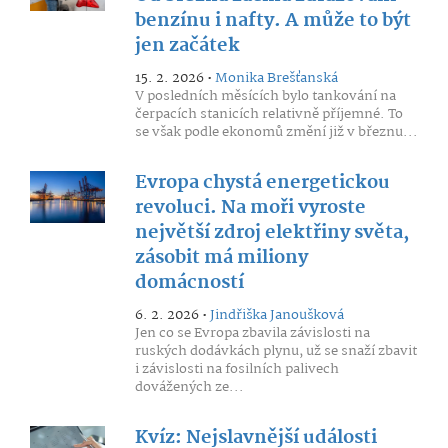
benzínu i nafty. A může to být
jen začátek
15. 2. 2026 •
Monika Brešťanská
V posledních měsících bylo tankování na
čerpacích stanicích relativně příjemné. To
se však podle ekonomů změní již v březnu...
Evropa chystá energetickou
revoluci. Na moři vyroste
největší zdroj elektřiny světa,
zásobit má miliony
domácností
6. 2. 2026 •
Jindřiška Janoušková
Jen co se Evropa zbavila závislosti na
ruských dodávkách plynu, už se snaží zbavit
i závislosti na fosilních palivech
dovážených ze...
Kvíz: Nejslavnější události