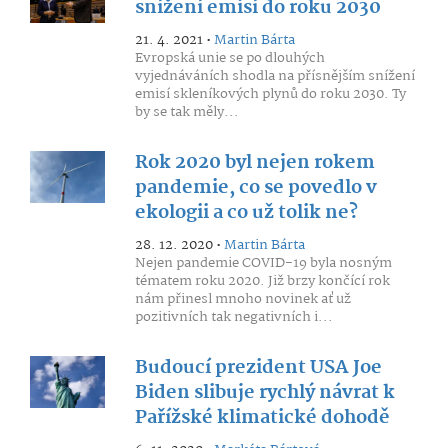
snížení emisí do roku 2030
21. 4. 2021 •
Martin Bárta
Evropská unie se po dlouhých
vyjednáváních shodla na přísnějším snížení
emisí skleníkových plynů do roku 2030. Ty
by se tak měly...
Rok 2020 byl nejen rokem
pandemie, co se povedlo v
ekologii a co už tolik ne?
28. 12. 2020 •
Martin Bárta
Nejen pandemie COVID-19 byla nosným
tématem roku 2020. Již brzy končící rok
nám přinesl mnoho novinek ať už
pozitivních tak negativních i...
Budoucí prezident USA Joe
Biden slibuje rychlý návrat k
Pařížské klimatické dohodě