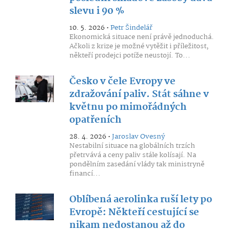
slevu i 90 %
10. 5. 2026 •
Petr Šindelář
Ekonomická situace není právě jednoduchá.
Ačkoli z krize je možné vytěžit i příležitost,
někteří prodejci potíže neustojí. To...
Česko v čele Evropy ve
zdražování paliv. Stát sáhne v
květnu po mimořádných
opatřeních
28. 4. 2026 •
Jaroslav Ovesný
Nestabilní situace na globálních trzích
přetrvává a ceny paliv stále kolísají. Na
pondělním zasedání vlády tak ministryně
financí...
Oblíbená aerolinka ruší lety po
Evropě: Někteří cestující se
nikam nedostanou až do