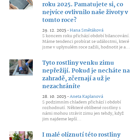
roku 2025. Pamatujete si, co
nejvíce ovlivnilo naše životy v
tomto roce?
29. 12. 2025 •
Hana Smětáková
S koncem roku přichází období bilancování.
Máme tendenci probírat se událostmi, které
jsme v uplynulém roce zažili, hodnotit je a...
Tyto rostliny venku zimu
nepřežijí. Pokud je necháte na
zahradě, zčernají a už je
nezachráníte
28. 10. 2025 •
Aneta Kaplanová
S podzimním chladem přichází i období
rozhodnutí. Některé oblíbené rostliny s
námi mohou strávit zimu jen tehdy, když
jim najdeme lepší...
I malé olíznutí této rostliny