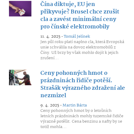
Čína diktuje, EU jen
přikyvuje? Brusel chce zrušit
cla a zavést minimální ceny
pro čínské elektromobily
11. 4. 2025 •
Tomáš Jelínek
Jen půl roku platí naplno cla, která Evropská
unie schválila na dovoz elektromobilů z
Číny. Už brzy by však mohlo dojít k jejich
zrušení...
Ceny pohonných hmot o
prázdninách řidiče potěší.
Strašák výrazného zdražení ale
nezmizel
9. 4. 2025 •
Martin Bárta
Ceny pohonných hmot by o letošních
letních prázdninách mohly tuzemské řidiče
výrazně potěšit. Cena benzinu a nafty by se
totiž mohla...