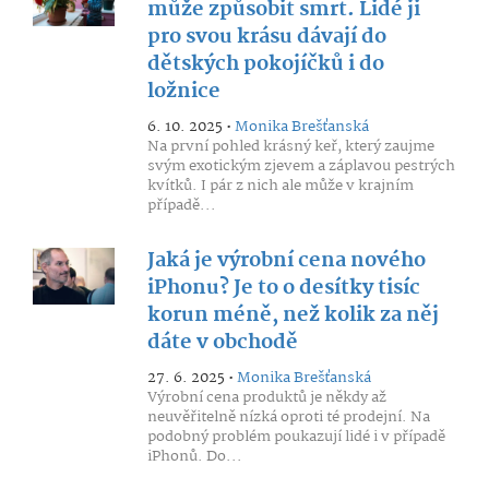
může způsobit smrt. Lidé ji
pro svou krásu dávají do
dětských pokojíčků i do
ložnice
6. 10. 2025 •
Monika Brešťanská
Na první pohled krásný keř, který zaujme
svým exotickým zjevem a záplavou pestrých
kvítků. I pár z nich ale může v krajním
případě...
Jaká je výrobní cena nového
iPhonu? Je to o desítky tisíc
korun méně, než kolik za něj
dáte v obchodě
27. 6. 2025 •
Monika Brešťanská
Výrobní cena produktů je někdy až
neuvěřitelně nízká oproti té prodejní. Na
podobný problém poukazují lidé i v případě
iPhonů. Do...