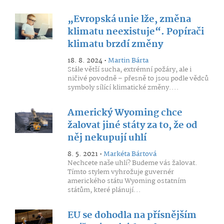
„Evropská unie lže, změna
klimatu neexistuje“. Popírači
klimatu brzdí změny
18. 8. 2024 •
Martin Bárta
Stále větší sucha, extrémní požáry, ale i
ničivé povodně – přesně to jsou podle vědců
symboly sílící klimatické změny....
Americký Wyoming chce
žalovat jiné státy za to, že od
něj nekupují uhlí
8. 5. 2021 •
Markéta Bártová
Nechcete naše uhlí? Budeme vás žalovat.
Tímto stylem vyhrožuje guvernér
amerického státu Wyoming ostatním
státům, které plánují...
EU se dohodla na přísnějším