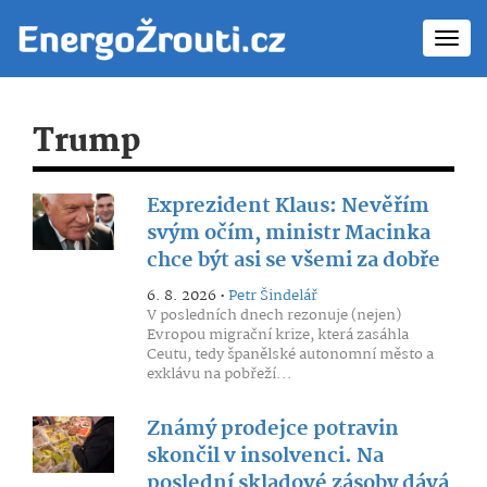
Toggl
navig
Trump
Exprezident Klaus: Nevěřím
svým očím, ministr Macinka
chce být asi se všemi za dobře
6. 8. 2026 •
Petr Šindelář
V posledních dnech rezonuje (nejen)
Evropou migrační krize, která zasáhla
Ceutu, tedy španělské autonomní město a
exklávu na pobřeží...
Známý prodejce potravin
skončil v insolvenci. Na
poslední skladové zásoby dává