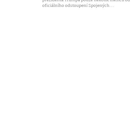
prezidenta Trumpa pouze několik měsíců od
oficiálního odstoupení Spojených...