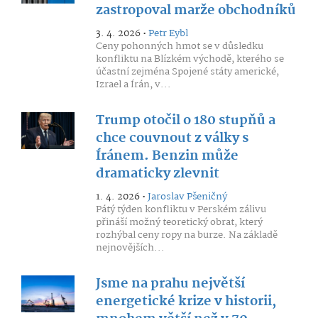
zastropoval marže obchodníků
3. 4. 2026 •
Petr Eybl
Ceny pohonných hmot se v důsledku
konfliktu na Blízkém východě, kterého se
účastní zejména Spojené státy americké,
Izrael a Írán, v...
Trump otočil o 180 stupňů a
chce couvnout z války s
Íránem. Benzin může
dramaticky zlevnit
1. 4. 2026 •
Jaroslav Pšeničný
Pátý týden konfliktu v Perském zálivu
přináší možný teoretický obrat, který
rozhýbal ceny ropy na burze. Na základě
nejnovějších...
Jsme na prahu největší
energetické krize v historii,