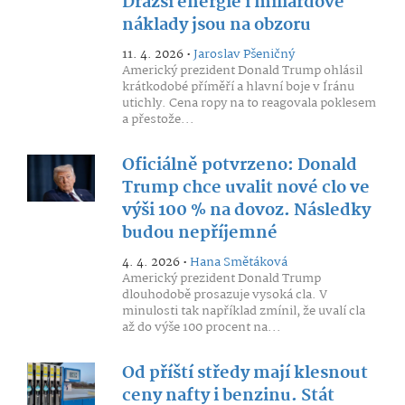
Dražší energie i miliardové
náklady jsou na obzoru
11. 4. 2026 •
Jaroslav Pšeničný
Americký prezident Donald Trump ohlásil
krátkodobé příměří a hlavní boje v Íránu
utichly. Cena ropy na to reagovala poklesem
a přestože...
Oficiálně potvrzeno: Donald
Trump chce uvalit nové clo ve
výši 100 % na dovoz. Následky
budou nepříjemné
4. 4. 2026 •
Hana Smětáková
Americký prezident Donald Trump
dlouhodobě prosazuje vysoká cla. V
minulosti tak například zmínil, že uvalí cla
až do výše 100 procent na...
Od příští středy mají klesnout
ceny nafty i benzinu. Stát