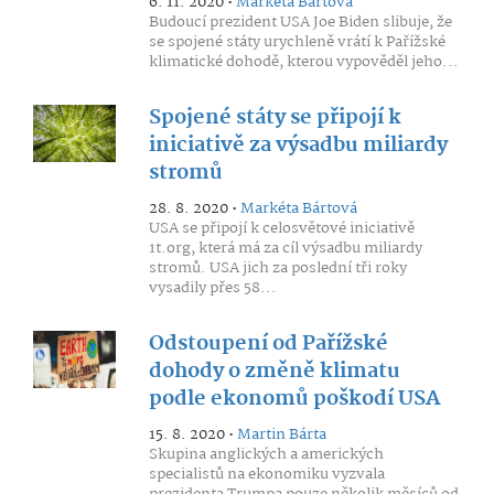
6. 11. 2020 •
Markéta Bártová
Budoucí prezident USA Joe Biden slibuje, že
se spojené státy urychleně vrátí k Pařížské
klimatické dohodě, kterou vypověděl jeho...
Spojené státy se připojí k
iniciativě za výsadbu miliardy
stromů
28. 8. 2020 •
Markéta Bártová
USA se připojí k celosvětové iniciativě
1t.org, která má za cíl výsadbu miliardy
stromů. USA jich za poslední tři roky
vysadily přes 58...
Odstoupení od Pařížské
dohody o změně klimatu
podle ekonomů poškodí USA
15. 8. 2020 •
Martin Bárta
Skupina anglických a amerických
specialistů na ekonomiku vyzvala