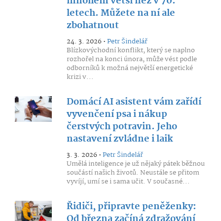
mnohem větší než v 70.
letech. Můžete na ní ale
zbohatnout
24. 3. 2026 •
Petr Šindelář
Blízkovýchodní konflikt, který se naplno
rozhořel na konci února, může vést podle
odborníků k možná největší energetické
krizi v...
Domácí AI asistent vám zařídí
vyvenčení psa i nákup
čerstvých potravin. Jeho
nastavení zvládne i laik
3. 3. 2026 •
Petr Šindelář
Umělá inteligence je už nějaký pátek běžnou
součástí našich životů. Neustále se přitom
vyvíjí, umí se i sama učit. V současné...
Řidiči, připravte peněženky:
Od března začíná zdražování