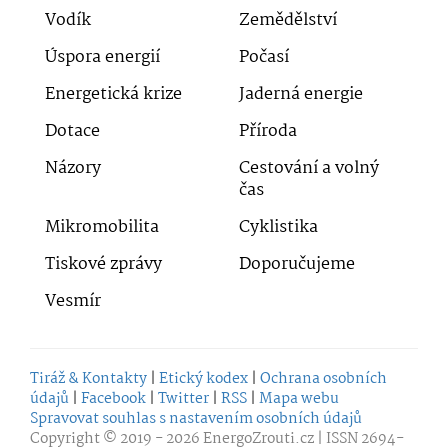
Vodík
Zemědělství
Úspora energií
Počasí
Energetická krize
Jaderná energie
Dotace
Příroda
Názory
Cestování a volný
čas
Mikromobilita
Cyklistika
Tiskové zprávy
Doporučujeme
Vesmír
Tiráž & Kontakty
|
Etický kodex
|
Ochrana osobních
údajů
|
Facebook
|
Twitter
|
RSS
|
Mapa webu
Spravovat souhlas s nastavením osobních údajů
Copyright © 2019 - 2026
EnergoZrouti.cz
| ISSN 2694-