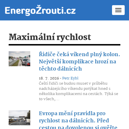
Toggl
navig
Maximální rychlost
Řidiče čeká víkend plný kolon.
Největší komplikace hrozí na
těchto dálnicích
18. 7. 2026 •
Petr Eybl
Čeští řidiči se budou muset v průběhu
nadcházejícího víkendu potýkat hned s
několika komplikacemi na cestách. Týká se
to všech,...
Evropa mění pravidla pro
rychlost na dálnicích. Před
cestou na dovolenou si ověřte