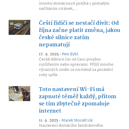
mnoho domácností potýká s pomalým
načítáním stránek,...
Čeští řidiči se nestačí divit: Od
října začne platit změna, jakou
české silnice zatím
nepamatují
17. 9. 2025 •
Petr Eybl
České dálnice čas od času projdou
rozšířením nebo opravami. Příliš mnoho
výrazných změn se nicméně za poslední
roky spíše...
Toto nastavení Wi-Fi má
zapnuté téměř každý, přitom
se tím zbytečně zpomaluje
internet
11. 9. 2025 •
Marek Morafcsik
Nastavení domácího bezdrátového