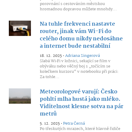
porovnání s cestováním městskou
hromadnou dopravou můžete mnohdy...
Na tuhle frekvenci nastavte
router, jinak vám Wi-Fi do
celého domu nikdy nedosáhne
a internet bude nestabilní
18. 12. 2025 •
Adriana Singerová
Slabá Wi‑Fi v ložnici, sekající se film v
obýváku nebo věčný boj s „točícím se
kolečkem kurzoru“ v notebooku při práci:
Za tohle...
Meteorologové varují: Česko
pohltí mlha hustá jako mléko.
Viditelnost klesne sotva na pár
metrů
5. 12. 2025 •
Petra Černá
Po třeskutých mrazech, které hlavně řidiče