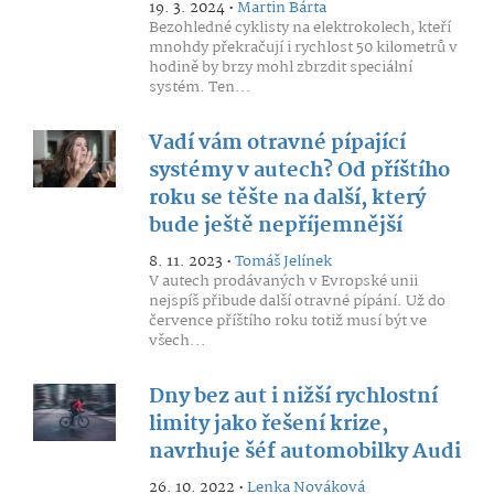
19. 3. 2024 •
Martin Bárta
Bezohledné cyklisty na elektrokolech, kteří
mnohdy překračují i rychlost 50 kilometrů v
hodině by brzy mohl zbrzdit speciální
systém. Ten...
Vadí vám otravné pípající
systémy v autech? Od příštího
roku se těšte na další, který
bude ještě nepříjemnější
8. 11. 2023 •
Tomáš Jelínek
V autech prodávaných v Evropské unii
nejspíš přibude další otravné pípání. Už do
července příštího roku totiž musí být ve
všech...
Dny bez aut i nižší rychlostní
limity jako řešení krize,
navrhuje šéf automobilky Audi
26. 10. 2022 •
Lenka Nováková