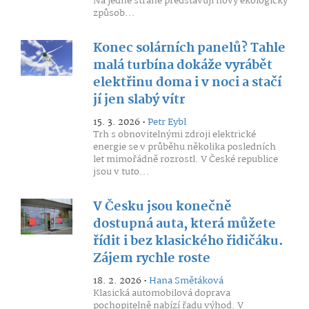
Na jedné straně představují nový ekologický
způsob...
Konec solárních panelů? Tahle
malá turbína dokáže vyrábět
elektřinu doma i v noci a stačí
jí jen slabý vítr
15. 3. 2026 •
Petr Eybl
Trh s obnovitelnými zdroji elektrické
energie se v průběhu několika posledních
let mimořádně rozrostl. V České republice
jsou v tuto...
V Česku jsou konečně
dostupná auta, která můžete
řídit i bez klasického řidičáku.
Zájem rychle roste
18. 2. 2026 •
Hana Smětáková
Klasická automobilová doprava
pochopitelně nabízí řadu výhod. V