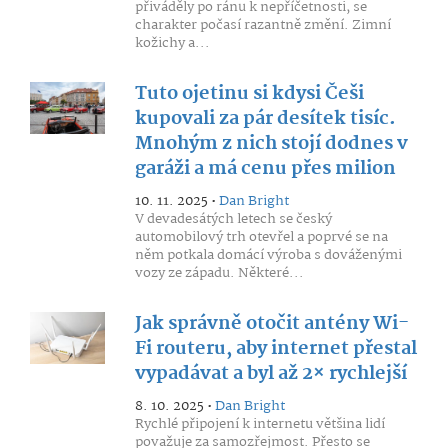
přiváděly po ránu k nepříčetnosti, se
charakter počasí razantně změní. Zimní
kožichy a...
Tuto ojetinu si kdysi Češi
kupovali za pár desítek tisíc.
Mnohým z nich stojí dodnes v
garáži a má cenu přes milion
10. 11. 2025 •
Dan Bright
V devadesátých letech se český
automobilový trh otevřel a poprvé se na
něm potkala domácí výroba s dováženými
vozy ze západu. Některé...
Jak správně otočit antény Wi-
Fi routeru, aby internet přestal
vypadávat a byl až 2× rychlejší
8. 10. 2025 •
Dan Bright
Rychlé připojení k internetu většina lidí
považuje za samozřejmost. Přesto se