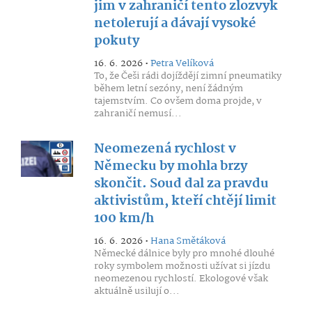
jim v zahraničí tento zlozvyk
netolerují a dávají vysoké
pokuty
16. 6. 2026 •
Petra Velíková
To, že Češi rádi dojíždějí zimní pneumatiky
během letní sezóny, není žádným
tajemstvím. Co ovšem doma projde, v
zahraničí nemusí...
Neomezená rychlost v
Německu by mohla brzy
skončit. Soud dal za pravdu
aktivistům, kteří chtějí limit
100 km/h
16. 6. 2026 •
Hana Smětáková
Německé dálnice byly pro mnohé dlouhé
roky symbolem možnosti užívat si jízdu
neomezenou rychlostí. Ekologové však
aktuálně usilují o...