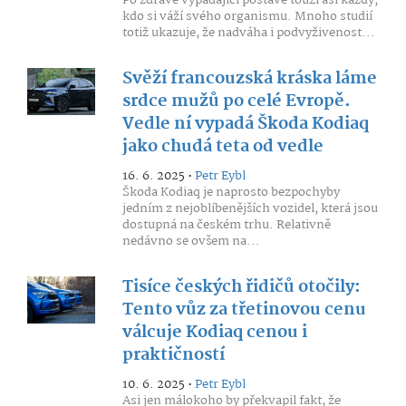
Po zdravě vypadající postavě touží asi každý,
kdo si váží svého organismu. Mnoho studií
totiž ukazuje, že nadváha i podvyživenost...
Svěží francouzská kráska láme
srdce mužů po celé Evropě.
Vedle ní vypadá Škoda Kodiaq
jako chudá teta od vedle
16. 6. 2025 •
Petr Eybl
Škoda Kodiaq je naprosto bezpochyby
jedním z nejoblíbenějších vozidel, která jsou
dostupná na českém trhu. Relativně
nedávno se ovšem na...
Tisíce českých řidičů otočily:
Tento vůz za třetinovou cenu
válcuje Kodiaq cenou i
praktičností
10. 6. 2025 •
Petr Eybl
Asi jen málokoho by překvapil fakt, že