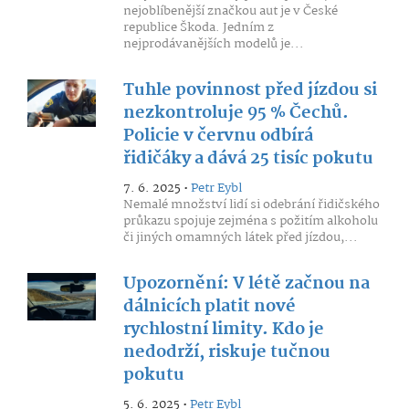
nejoblíbenější značkou aut je v České
republice Škoda. Jedním z
nejprodávanějších modelů je...
Tuhle povinnost před jízdou si
nezkontroluje 95 % Čechů.
Policie v červnu odbírá
řidičáky a dává 25 tisíc pokutu
7. 6. 2025 •
Petr Eybl
Nemalé množství lidí si odebrání řidičského
průkazu spojuje zejména s požitím alkoholu
či jiných omamných látek před jízdou,...
Upozornění: V létě začnou na
dálnicích platit nové
rychlostní limity. Kdo je
nedodrží, riskuje tučnou
pokutu
5. 6. 2025 •
Petr Eybl