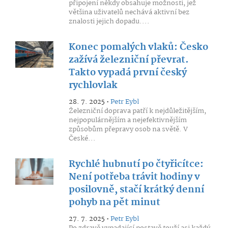
připojení někdy obsahuje možnosti, jež
většina uživatelů nechává aktivní bez
znalosti jejich dopadu....
Konec pomalých vlaků: Česko
zažívá železniční převrat.
Takto vypadá první český
rychlovlak
28. 7. 2025 •
Petr Eybl
Železniční doprava patří k nejdůležitějším,
nejpopulárnějším a nejefektivnějším
způsobům přepravy osob na světě. V
České...
Rychlé hubnutí po čtyřicítce:
Není potřeba trávit hodiny v
posilovně, stačí krátký denní
pohyb na pět minut
27. 7. 2025 •
Petr Eybl