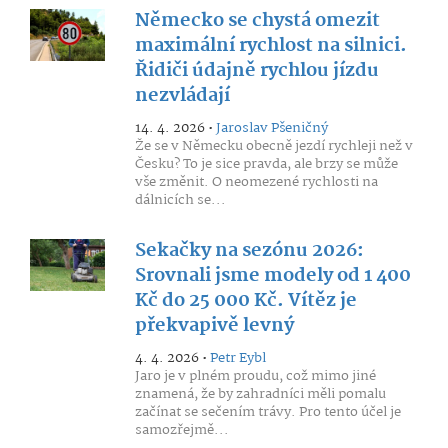
Německo se chystá omezit
maximální rychlost na silnici.
Řidiči údajně rychlou jízdu
nezvládají
14. 4. 2026 •
Jaroslav Pšeničný
Že se v Německu obecně jezdí rychleji než v
Česku? To je sice pravda, ale brzy se může
vše změnit. O neomezené rychlosti na
dálnicích se...
Sekačky na sezónu 2026:
Srovnali jsme modely od 1 400
Kč do 25 000 Kč. Vítěz je
překvapivě levný
4. 4. 2026 •
Petr Eybl
Jaro je v plném proudu, což mimo jiné
znamená, že by zahradníci měli pomalu
začínat se sečením trávy. Pro tento účel je
samozřejmě...