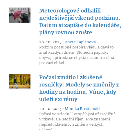
Meteorologové odhalili
nejdeštivější víkend podzimu.
Datum si zapište do kalendáře,
plány rovnou zrušte
28. 10. 2025 •
Aneta Kaplanová
Podzim postupně přebírá vládu a dává to
znát každým dnem. Sluneční paprsky
ubývají, příroda se chystá na zimu a rána
provází chlad...
Počasí zmátlo i zkušené
rosničky: Modely se změnily z
hodiny na hodinu. Víme, kdy
udeří extrémy
20. 10. 2025 •
Monika Brešťanská
Počasí ve střední Evropě bývá už tradičně
vrtkavé, ale letošní říjen je ve znamení
nepředvídatelných změn a velkých
výkyvů...