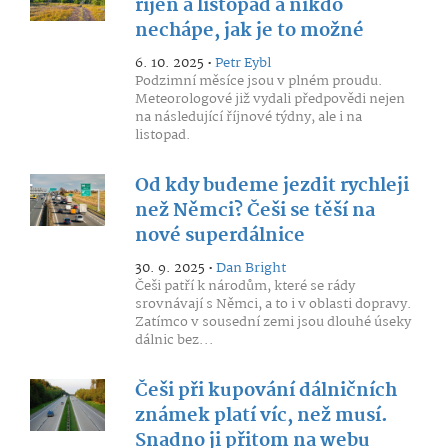
říjen a listopad a nikdo
nechápe, jak je to možné
6. 10. 2025 •
Petr Eybl
Podzimní měsíce jsou v plném proudu.
Meteorologové již vydali předpovědi nejen
na následující říjnové týdny, ale i na
listopad.
Od kdy budeme jezdit rychleji
než Němci? Češi se těší na
nové superdálnice
30. 9. 2025 •
Dan Bright
Češi patří k národům, které se rády
srovnávají s Němci, a to i v oblasti dopravy.
Zatímco v sousední zemi jsou dlouhé úseky
dálnic bez...
Češi při kupování dálničních
známek platí víc, než musí.
Snadno ji přitom na webu