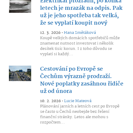
Elektrikář prozradil, po kolika
letech je mrazák na odpis. Pak
už je jeho spotřeba tak velká,
že se vyplatí koupit nový
12. 3. 2026 •
Hana Smětáková
Koupě velkých domácích spotřebičů může
znamenat nutnost investovat i několik
desítek tisíc korun. I z toho důvodu se
vyplatí si každý...
Cestování po Evropě se
Čechům výrazně prodraží.
Nové poplatky zasáhnou řidiče
už od února
10. 2. 2026 •
Lucie Mateová
Plánování jarních a letních cest po Evropě
se často u Čechů neobejde bez řešení
finanční stránky. Letos ale mohou s
rozpočtem...