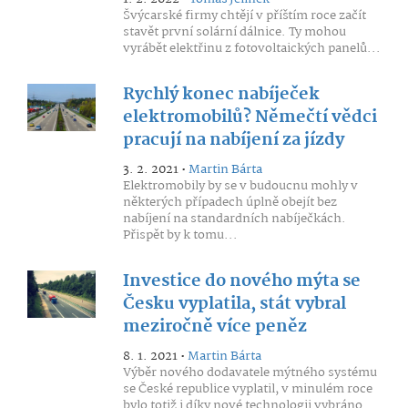
Švýcarské firmy chtějí v příštím roce začít
stavět první solární dálnice. Ty mohou
vyrábět elektřinu z fotovoltaických panelů...
Rychlý konec nabíječek
elektromobilů? Němečtí vědci
pracují na nabíjení za jízdy
3. 2. 2021 •
Martin Bárta
Elektromobily by se v budoucnu mohly v
některých případech úplně obejít bez
nabíjení na standardních nabíječkách.
Přispět by k tomu...
Investice do nového mýta se
Česku vyplatila, stát vybral
meziročně více peněz
8. 1. 2021 •
Martin Bárta
Výběr nového dodavatele mýtného systému
se České republice vyplatil, v minulém roce
bylo totiž i díky nové technologii vybráno