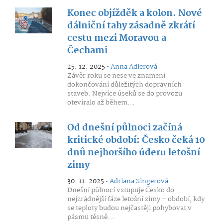
Konec objížděk a kolon. Nové
dálniční tahy zásadně zkrátí
cestu mezi Moravou a
Čechami
25. 12. 2025 •
Anna Adlerová
Závěr roku se nese ve znamení
dokončování důležitých dopravních
staveb. Nejvíce úseků se do provozu
otevíralo až během...
Od dnešní půlnoci začíná
kritické období: Česko čeká 10
dnů nejhoršího úderu letošní
zimy
30. 11. 2025 •
Adriana Singerová
Dnešní půlnocí vstupuje Česko do
nejzrádnější fáze letošní zimy – období, kdy
se teploty budou nejčastěji pohybovat v
pásmu těsně...