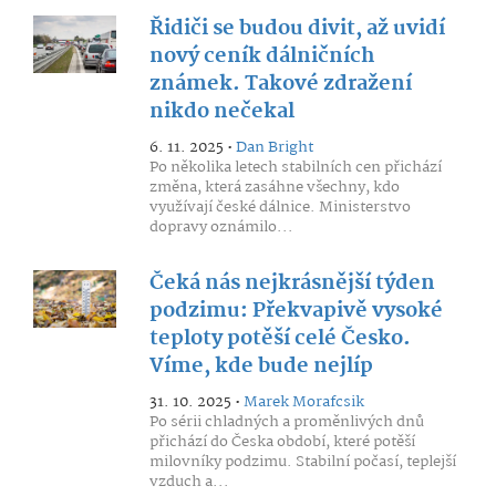
Řidiči se budou divit, až uvidí
nový ceník dálničních
známek. Takové zdražení
nikdo nečekal
6. 11. 2025 •
Dan Bright
Po několika letech stabilních cen přichází
změna, která zasáhne všechny, kdo
využívají české dálnice. Ministerstvo
dopravy oznámilo...
Čeká nás nejkrásnější týden
podzimu: Překvapivě vysoké
teploty potěší celé Česko.
Víme, kde bude nejlíp
31. 10. 2025 •
Marek Morafcsik
Po sérii chladných a proměnlivých dnů
přichází do Česka období, které potěší
milovníky podzimu. Stabilní počasí, teplejší
vzduch a...