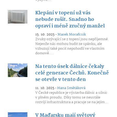
Klepání v topení už vás
nebude rušit. Snadno ho
opraví i méně zručný manžel
15. 10. 2025 •
Marek Morafcsik
Zvuky ozývající se z topení jsou nepříjemné.
Nejenže nás mohou budit ze spánku, ale
vzbuzují také pocit nepohodlí ve vlastním
domově....
Na tento úsek dálnice čekaly
celé generace Čechů. Konečně
se otevře v tento den
11. 10. 2025 •
Hana Smětáková
V České republice je výstavba dálnic a silnic
v plném proudu. Díky tomu se neustále
rozvíjí infrastruktura a pracuje se na jejím...
V Maďarsku mají světový