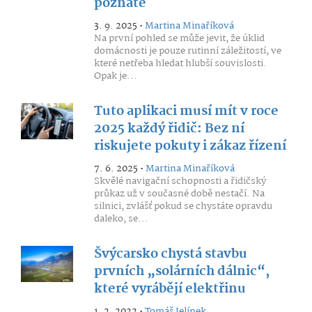
poznáte
3. 9. 2025 •
Martina Minaříková
Na první pohled se může jevit, že úklid
domácnosti je pouze rutinní záležitostí, ve
které netřeba hledat hlubší souvislosti.
Opak je...
Tuto aplikaci musí mít v roce
2025 každý řidič: Bez ní
riskujete pokuty i zákaz řízení
7. 6. 2025 •
Martina Minaříková
Skvělé navigační schopnosti a řidičský
průkaz už v současné době nestačí. Na
silnici, zvlášť pokud se chystáte opravdu
daleko, se...
Švýcarsko chystá stavbu
prvních „solárních dálnic“,
které vyrábějí elektřinu
1. 2. 2022 •
Tomáš Jelínek