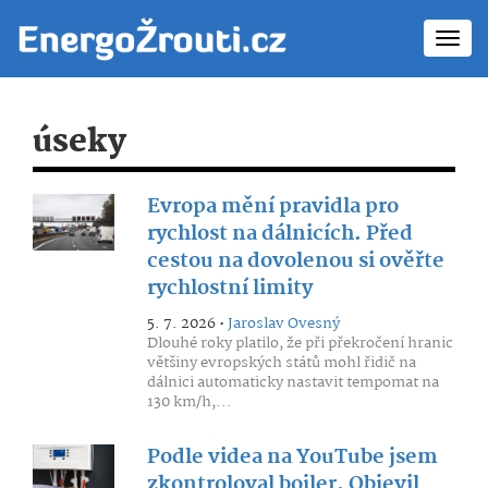
Toggl
navig
úseky
Evropa mění pravidla pro
rychlost na dálnicích. Před
cestou na dovolenou si ověřte
rychlostní limity
5. 7. 2026 •
Jaroslav Ovesný
Dlouhé roky platilo, že při překročení hranic
většiny evropských států mohl řidič na
dálnici automaticky nastavit tempomat na
130 km/h,...
Podle videa na YouTube jsem
zkontroloval bojler. Objevil