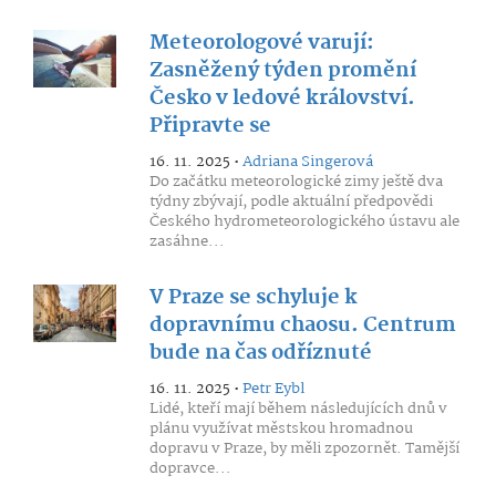
Meteorologové varují:
Zasněžený týden promění
Česko v ledové království.
Připravte se
16. 11. 2025 •
Adriana Singerová
Do začátku meteorologické zimy ještě dva
týdny zbývají, podle aktuální předpovědi
Českého hydrometeorologického ústavu ale
zasáhne...
V Praze se schyluje k
dopravnímu chaosu. Centrum
bude na čas odříznuté
16. 11. 2025 •
Petr Eybl
Lidé, kteří mají během následujících dnů v
plánu využívat městskou hromadnou
dopravu v Praze, by měli zpozornět. Tamější
dopravce...