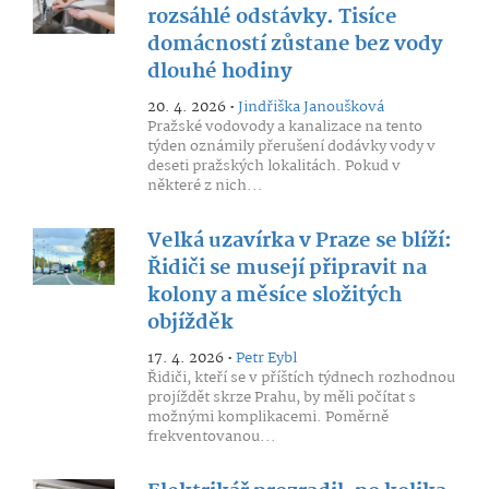
rozsáhlé odstávky. Tisíce
domácností zůstane bez vody
dlouhé hodiny
20. 4. 2026 •
Jindřiška Janoušková
Pražské vodovody a kanalizace na tento
týden oznámily přerušení dodávky vody v
deseti pražských lokalitách. Pokud v
některé z nich...
Velká uzavírka v Praze se blíží:
Řidiči se musejí připravit na
kolony a měsíce složitých
objížděk
17. 4. 2026 •
Petr Eybl
Řidiči, kteří se v příštích týdnech rozhodnou
projíždět skrze Prahu, by měli počítat s
možnými komplikacemi. Poměrně
frekventovanou...