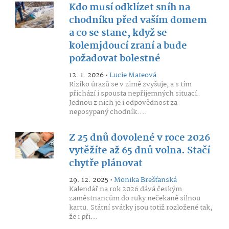
Kdo musí odklízet sníh na
chodníku před vaším domem
a co se stane, když se
kolemjdoucí zraní a bude
požadovat bolestné
12. 1. 2026 •
Lucie Mateová
Riziko úrazů se v zimě zvyšuje, a s tím
přichází i spousta nepříjemných situací.
Jednou z nich je i odpovědnost za
neposypaný chodník....
Z 25 dnů dovolené v roce 2026
vytěžíte až 65 dnů volna. Stačí
chytře plánovat
29. 12. 2025 •
Monika Brešťanská
Kalendář na rok 2026 dává českým
zaměstnancům do ruky nečekaně silnou
kartu. Státní svátky jsou totiž rozložené tak,
že i při...