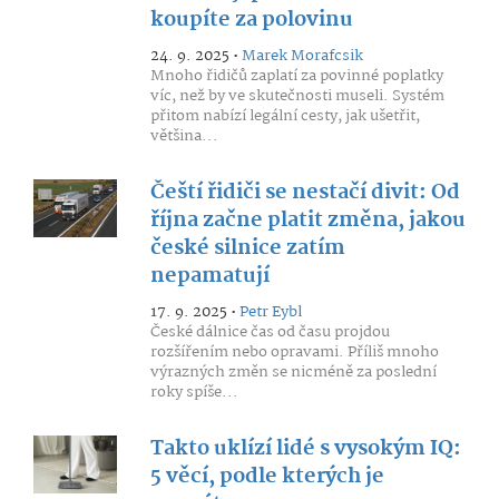
koupíte za polovinu
24. 9. 2025 •
Marek Morafcsik
Mnoho řidičů zaplatí za povinné poplatky
víc, než by ve skutečnosti museli. Systém
přitom nabízí legální cesty, jak ušetřit,
většina...
Čeští řidiči se nestačí divit: Od
října začne platit změna, jakou
české silnice zatím
nepamatují
17. 9. 2025 •
Petr Eybl
České dálnice čas od času projdou
rozšířením nebo opravami. Příliš mnoho
výrazných změn se nicméně za poslední
roky spíše...
Takto uklízí lidé s vysokým IQ:
5 věcí, podle kterých je