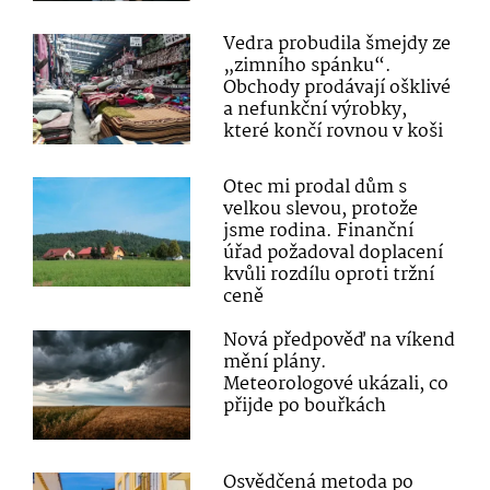
Vedra probudila šmejdy ze
„zimního spánku“.
Obchody prodávají ošklivé
a nefunkční výrobky,
které končí rovnou v koši
Otec mi prodal dům s
velkou slevou, protože
jsme rodina. Finanční
úřad požadoval doplacení
kvůli rozdílu oproti tržní
ceně
Nová předpověď na víkend
mění plány.
Meteorologové ukázali, co
přijde po bouřkách
Osvědčená metoda po