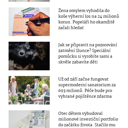
Žena omylem vyhodila do
koše výherní los na 24 milionů
korun. Popeláři ho okamžitě
začali hledat
Jak se připravit na pozorování
zatmění Slunce? Speciální
pomůcku si vyrobíte sami a
skvěle zabavíte děti
Už od září začne fungovat
supermoderní sanatorium za
693 milionů. Péče bude pro
vybrané pojištěnce zdarma
Otec dětem vybudoval
milionové investiční portfolio
do začátku života. Stačilo mu