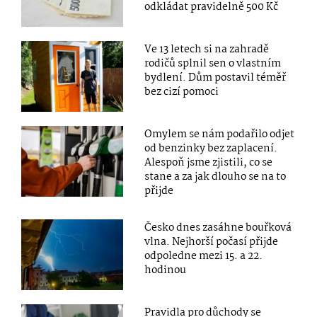
odkládat pravidelně 500 Kč
Ve 13 letech si na zahradě
rodičů splnil sen o vlastním
bydlení. Dům postavil téměř
bez cizí pomoci
Omylem se nám podařilo odjet
od benzinky bez zaplacení.
Alespoň jsme zjistili, co se
stane a za jak dlouho se na to
přijde
Česko dnes zasáhne bouřková
vlna. Nejhorší počasí přijde
odpoledne mezi 15. a 22.
hodinou
Pravidla pro důchody se