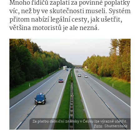
Mnoho řidičů zaplatí za povinné poplatky
víc, než by ve skutečnosti museli. Systém
přitom nabízí legální cesty, jak ušetřit,
většina motoristů je ale nezná.
Za platbu dálniční známky v Česku lze výrazně ušetřit.
Foto
: Shutterstock