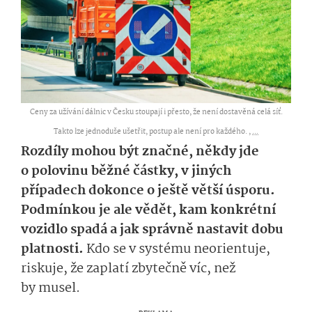
Ceny za užívání dálnic v Česku stoupají i přesto, že není dostavěná celá síť.
Takto lze jednoduše ušetřit, postup ale není pro každého. ,
...
Rozdíly mohou být značné, někdy jde
o polovinu běžné částky, v jiných
případech dokonce o ještě větší úsporu.
Podmínkou je ale vědět, kam konkrétní
vozidlo spadá a jak správně nastavit dobu
platnosti.
Kdo se v systému neorientuje,
riskuje, že zaplatí zbytečně víc, než
by musel.