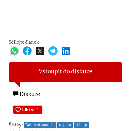
Sdílejte článek
Vstoupit do diskuze
Diskuze
Štítky:
Dálniční známka
úspora
Nákup