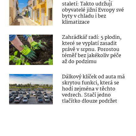
staletí: Takto udržují
obyvatelé jižní Evropy své
byty v chladu i bez
klimatizace
Zahrádkář radí: 5 plodin,
které se vyplatí zasadit
právě v srpnu. Porostou
téměř bez jakékoliv péče
až do podzimu
Dálkový klíček od auta má
skrytou funkci, která se
hodí zejména v těchto
vedrech. Stačí jedno
tlačítko dlouze podržet