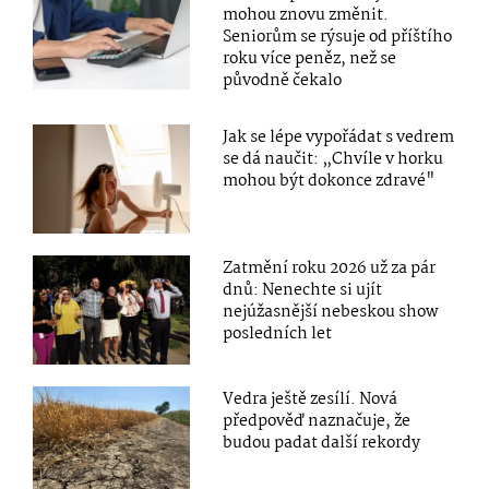
mohou znovu změnit.
Seniorům se rýsuje od příštího
roku více peněz, než se
původně čekalo
Jak se lépe vypořádat s vedrem
se dá naučit: „Chvíle v horku
mohou být dokonce zdravé"
Zatmění roku 2026 už za pár
dnů: Nenechte si ujít
nejúžasnější nebeskou show
posledních let
Vedra ještě zesílí. Nová
předpověď naznačuje, že
budou padat další rekordy