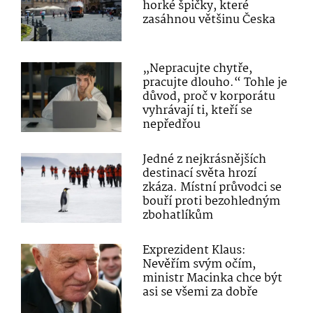
horké špičky, které
zasáhnou většinu Česka
„Nepracujte chytře,
pracujte dlouho.“ Tohle je
důvod, proč v korporátu
vyhrávají ti, kteří se
nepředřou
Jedné z nejkrásnějších
destinací světa hrozí
zkáza. Místní průvodci se
bouří proti bezohledným
zbohatlíkům
Exprezident Klaus:
Nevěřím svým očím,
ministr Macinka chce být
asi se všemi za dobře