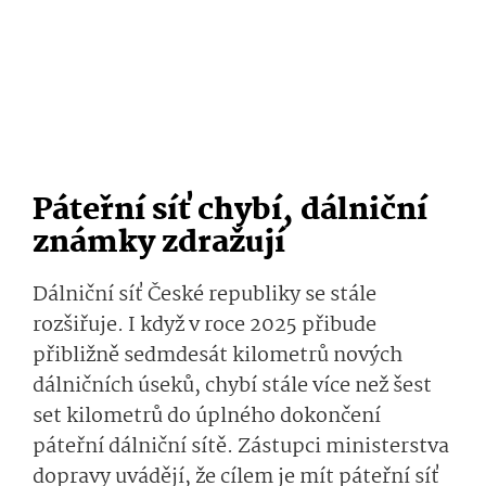
Páteřní síť chybí, dálniční
známky zdražují
Dálniční síť České republiky se stále
rozšiřuje. I když v roce 2025 přibude
přibližně sedmdesát kilometrů nových
dálničních úseků, chybí stále více než šest
set kilometrů do úplného dokončení
páteřní dálniční sítě. Zástupci ministerstva
dopravy uvádějí, že cílem je mít páteřní síť