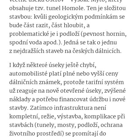
včetně úseku Ostrov – Vysoké Mýto, který
obsahuje tzv. tunel Homole. Ten je složitou
stavbou: kvůli geologickým podmínkám se
bude část razit, část hloubit, a
problematické je i podloží (pevnost hornin,
spodní voda apod.). Jedná se tak o jednu
z nejdražších staveb na českých dálnicích.
I když některé úseky ještě chybí,
automobilisté platí plné nebo vyšší ceny
dálničních známek, protože tarifní systém
už reaguje na nově otevřené úseky, zvýšené
náklady a potřebu financovat údržbu i nové
stavby. Zatímco infrastruktura není
kompletní, režie, výstavba, komplikace při
stavbách (tunely, mosty, podloží, ochrana
životního prostředí) se promítají do