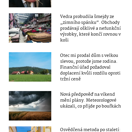
Vedra probudila šmejdy ze
„zimního spánku“. Obchody
prodávají ošklivé a nefunkční
výrobky, které končí rovnou v
koši
Otec mi prodal dům s velkou
slevou, protože jsme rodina.
Finanční úřad požadoval
doplacení kvůli rozdílu oproti
tržní ceně
Nová předpověď na víkend
mění plány. Meteorologové
ukázali, co přijde po bouřkách
Osvědčená metoda po staletí: