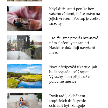
Když dítě utratí peníze bez
vašeho vědomí, máte právo na
jejich vrácení. Postup je vcelku
snadný
„To, že jsme pro vás hrdinové,
nám složenky nezaplatí.“
Hasiči se dožadují navýšení
mezd
Nová předpověď ukazuje, jak
bude vypadat celý srpen.
Výrazný zlom přijde už v
polovině měsíce
Fyzik radí, jak během
tropických dnů rychle
ochladit byt. Funguje