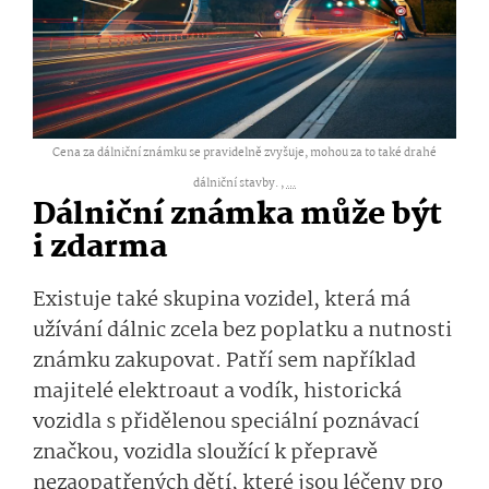
Cena za dálniční známku se pravidelně zvyšuje, mohou za to také drahé
dálniční stavby. ,
...
Dálniční známka může být
i zdarma
Existuje také skupina vozidel, která má
užívání dálnic zcela bez poplatku a nutnosti
známku zakupovat. Patří sem například
majitelé elektroaut a vodík, historická
vozidla s přidělenou speciální poznávací
značkou, vozidla sloužící k přepravě
nezaopatřených dětí, které jsou léčeny pro