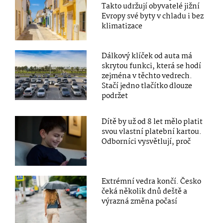
Takto udržují obyvatelé jižní
Evropy své byty v chladu i bez
klimatizace
Dálkový klíček od auta má
skrytou funkci, která se hodí
zejména v těchto vedrech.
Stačí jedno tlačítko dlouze
podržet
Dítě by už od 8 let mělo platit
svou vlastní platební kartou.
Odborníci vysvětlují, proč
Extrémní vedra končí. Česko
čeká několik dnů deště a
výrazná změna počasí