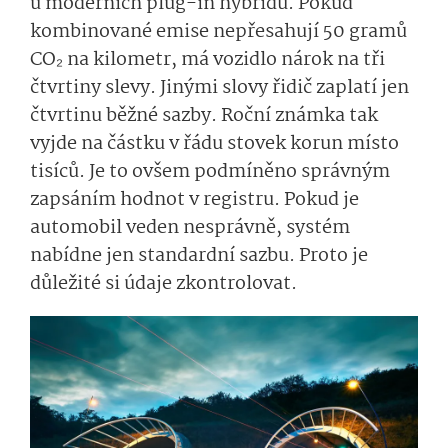
u moderních plug-in hybridů. Pokud
kombinované emise nepřesahují 50 gramů
CO₂ na kilometr, má vozidlo nárok na tři
čtvrtiny slevy. Jinými slovy řidič zaplatí jen
čtvrtinu běžné sazby. Roční známka tak
vyjde na částku v řádu stovek korun místo
tisíců. Je to ovšem podmíněno správným
zapsáním hodnot v registru. Pokud je
automobil veden nesprávně, systém
nabídne jen standardní sazbu. Proto je
důležité si údaje zkontrolovat.