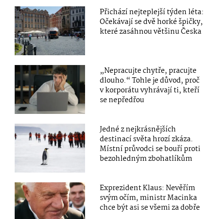
Přichází nejteplejší týden léta:
Očekávají se dvě horké špičky,
které zasáhnou většinu Česka
„Nepracujte chytře, pracujte
dlouho.“ Tohle je důvod, proč
v korporátu vyhrávají ti, kteří
se nepředřou
Jedné z nejkrásnějších
destinací světa hrozí zkáza.
Místní průvodci se bouří proti
bezohledným zbohatlíkům
Exprezident Klaus: Nevěřím
svým očím, ministr Macinka
chce být asi se všemi za dobře