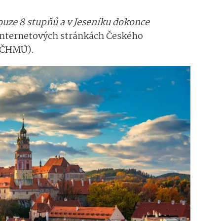
uze 8 stupňů a v Jeseníku dokonce
h internetových stránkách Českého
 (ČHMÚ).