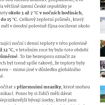
to bod mohou dokonce propadnout, a to
a většině území České republiky je
loty
okolo 3 až 7 °C v nočních hodinách
,
do 15 °C
. Celkový teplotní průměr, který
 měl v úvodní polovině října oscilovat okolo
ující noční i denní teploty v této polovině
ž 12 °C
, v letošním roce by bylo toto období
růměrné
. To lze bezesporu označit za
ch byl trend spíše takový, že teploty byly
rem – mimo jiné v důsledku globálního
ké.
počítat s
přízemními mrazíky
, které mohou
kací. Pozor by si řidiči měli dávat
Nejrizikovější bývají úseky, které jsou