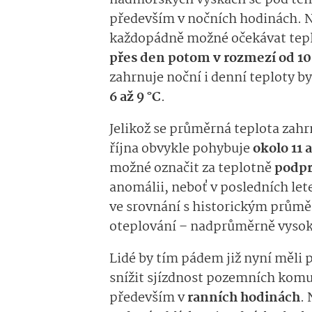
nadmořských výškách se pod ten
především v nočních hodinách. N
každopádně možné očekávat tep
přes den potom v rozmezí od 10 
zahrnuje noční i denní teploty by
6
až 9 °C
.
Jelikož se průměrná teplota zahrn
října obvykle pohybuje
okolo 11 a
možné označit za teplotně
podp
anomálii, neboť v posledních lete
ve srovnání s historickým průmě
oteplování – nadprůměrně vyso
Lidé by tím pádem již nyní měli 
snížit sjízdnost pozemních komuni
především v
ranních hodinách
. 