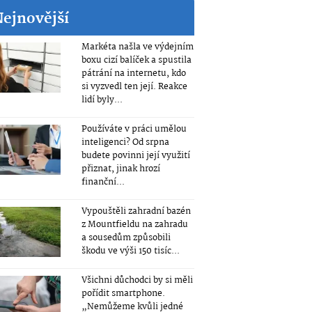
Nejnovější
Markéta našla ve výdejním
boxu cizí balíček a spustila
pátrání na internetu, kdo
si vyzvedl ten její. Reakce
lidí byly...
Používáte v práci umělou
inteligenci? Od srpna
budete povinni její využití
přiznat, jinak hrozí
finanční...
Vypouštěli zahradní bazén
z Mountfieldu na zahradu
a sousedům způsobili
škodu ve výši 150 tisíc...
Všichni důchodci by si měli
pořídit smartphone.
„Nemůžeme kvůli jedné