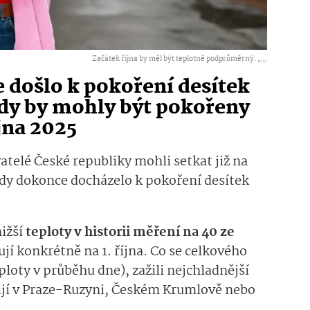
Začátek října by měl být teplotně podprůměrný. ,
...
e došlo k pokoření desítek
rdy by mohly být pokořeny
jna 2025
telé České republiky mohli setkat již na
dy dokonce docházelo k pokoření desítek
ižší
teploty v historii měření na 40 ze
ují konkrétně na 1. října. Co se celkového
ploty v průběhu dne), zažili nejchladnější
 žijí v Praze-Ruzyni, Českém Krumlově nebo