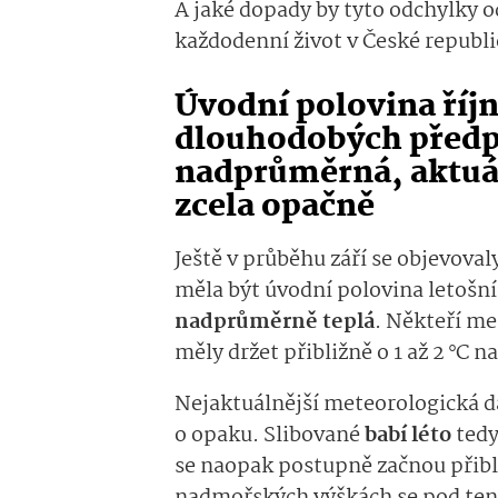
A jaké dopady by tyto odchylky 
každodenní život v České republi
Úvodní polovina říjn
dlouhodobých předp
nadprůměrná, aktuál
zcela opačně
Ještě v průběhu září se objevova
měla být úvodní polovina letošní
nadprůměrně teplá
. Někteří me
měly držet přibližně o 1 až 2 °C
Nejaktuálnější meteorologická d
o opaku. Slibované
babí léto
tedy
se naopak postupně začnou přibl