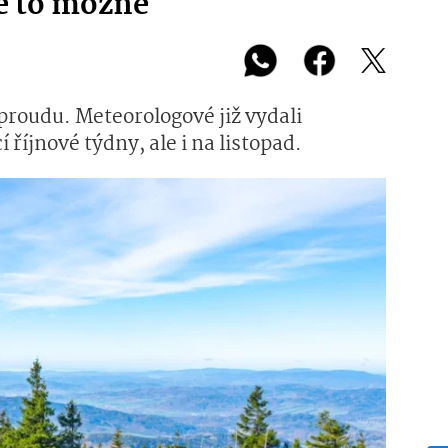
je to možné
proudu. Meteorologové již vydali
 říjnové týdny, ale i na listopad.