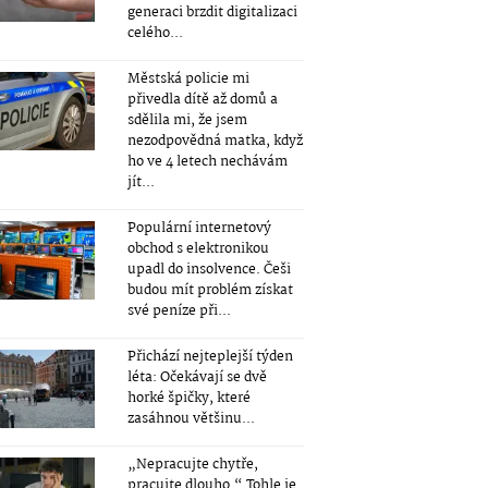
generaci brzdit digitalizaci
celého...
Městská policie mi
přivedla dítě až domů a
sdělila mi, že jsem
nezodpovědná matka, když
ho ve 4 letech nechávám
jít...
Populární internetový
obchod s elektronikou
upadl do insolvence. Češi
budou mít problém získat
své peníze při...
Přichází nejteplejší týden
léta: Očekávají se dvě
horké špičky, které
zasáhnou většinu...
„Nepracujte chytře,
pracujte dlouho.“ Tohle je