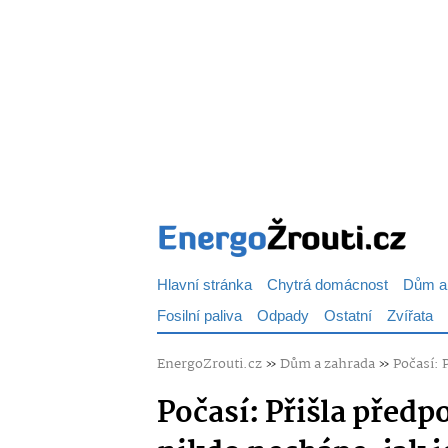
Hlavní stránka
Chytrá domácnost
Dům a
Fosilní paliva
Odpady
Ostatní
Zvířata
EnergoZrouti.cz
»
Dům a zahrada
»
Počasí: 
Počasí: Přišla předpo