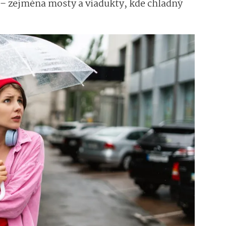
 – zejména mosty a viadukty, kde chladný