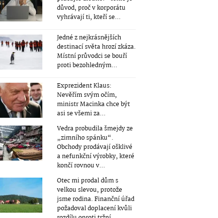
důvod, proč v korporátu
vyhrávají ti, kteří se...
Jedné z nejkrásnějších
destinací světa hrozí zkáza.
Místní průvodci se bouří
proti bezohledným...
Exprezident Klaus:
Nevěřím svým očím,
ministr Macinka chce být
asi se všemi za...
Vedra probudila šmejdy ze
„zimního spánku“.
Obchody prodávají ošklivé
a nefunkční výrobky, které
končí rovnou v...
Otec mi prodal dům s
velkou slevou, protože
jsme rodina. Finanční úřad
požadoval doplacení kvůli
rozdílu oproti tržní...