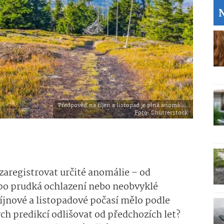
Předpověď na říjen a listopad je plná anomálií.
Foto
: Shutterstock
zaregistrovat určité anomálie – od
po prudká ochlazení nebo neobvyklé
říjnové a listopadové počasí mělo podle
h predikcí odlišovat od předchozích let?