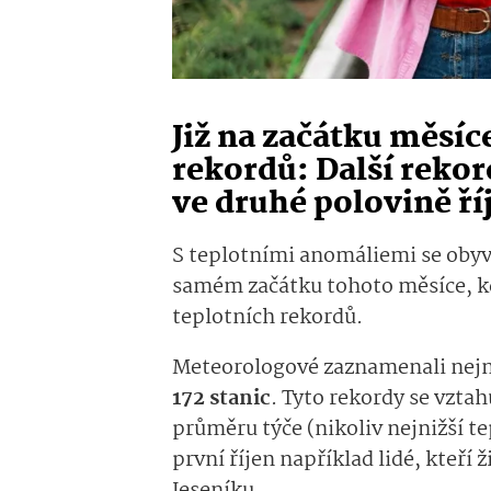
Již na začátku měsíc
rekordů: Další reko
ve druhé polovině ří
S teplotními anomáliemi se obyva
samém začátku tohoto měsíce, k
teplotních rekordů.
Meteorologové zaznamenali nejn
172 stanic
. Tyto rekordy se vztah
průměru týče (nikoliv nejnižší te
první říjen například lidé, kteří
Jeseníku.