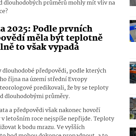
od dlouhodobých průměrů mohly mít vliv na
ce?
a 2025: Podle prvních
ovědí měla být teplotně
ně to však vypadá
ly dlouhodobé předpovědi, podle kterých
ho října na území střední Evropy
teorologové predikovali, že by se teploty
 nad dlouhodobými průměry.
ata a předpovědi však nakonec hovoří
 v letošním roce nejspíše nepřijde. Teploty
ižovat k bodu mrazu. Ve vyšších