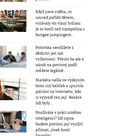
Když jsem viděla, co
soused pořídil dětem,
vstávaly mi vlasy hrůzou.
Je to horší než trampolína s
bungee jumpingem...
Potomka nemůžete z
dědictví jen tak
vyškrtnout. Přesto ho ale o
nárok na povinný podíl
můžete legálně...
Markéta našla ve výdejním
boxu cizí balíček a spustila
pátrání na internetu, kdo
si vyzvedl ten její. Reakce
lidí byly...
Používáte v práci umělou
inteligenci? Od srpna
budete povinni její využití
přiznat, jinak hrozí
finanční...