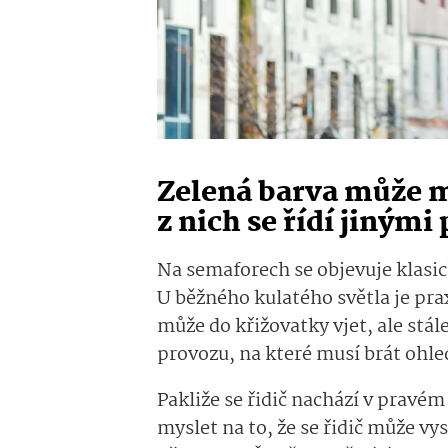
Zelená barva může m
z nich se řídí jinými
Na semaforech se objevuje klasic
U běžného kulatého světla je pra
může do křižovatky vjet, ale stál
provozu, na které musí brát ohle
Pakliže se řidič nachází v pravé
myslet na to, že se řidič může vy