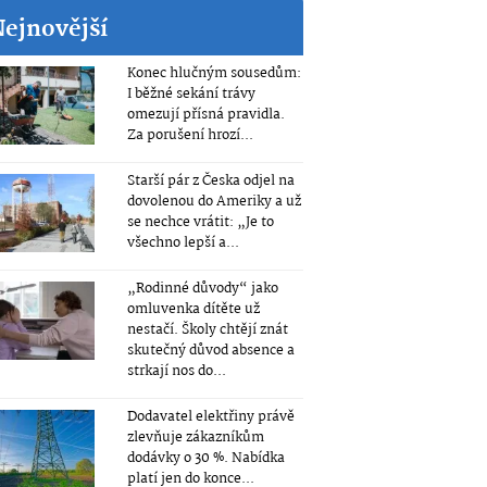
Nejnovější
Konec hlučným sousedům:
I běžné sekání trávy
omezují přísná pravidla.
Za porušení hrozí...
Starší pár z Česka odjel na
dovolenou do Ameriky a už
se nechce vrátit: „Je to
všechno lepší a...
„Rodinné důvody“ jako
omluvenka dítěte už
nestačí. Školy chtějí znát
skutečný důvod absence a
strkají nos do...
Dodavatel elektřiny právě
zlevňuje zákazníkům
dodávky o 30 %. Nabídka
platí jen do konce...