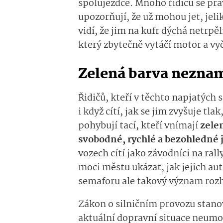
spolujezdce. Mnoho řidičů se prav
upozorňují, že už mohou jet, jeli
vidí, že jim na kufr dýchá netrpě
který zbytečně vytáčí motor a vy
Zelená barva neznam
Řidičů, kteří v těchto napjatých
i když cítí, jak se jim zvyšuje tl
pohybují tací, kteří vnímají
zele
svobodné, rychlé a bezohledné 
vozech cítí jako závodníci na rall
moci městu ukázat, jak jejich au
semaforu ale takový význam ro
Zákon o silničním provozu stanov
aktuální dopravní situace neumož