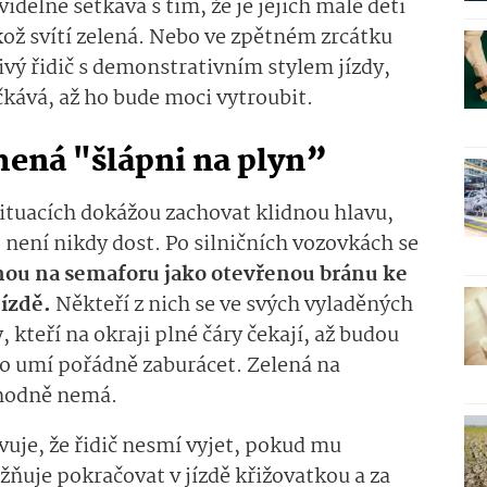
idelně setkává s tím, že je jejich malé děti
kož svítí zelená. Nebo ve zpětném zrcátku
livý řidič s demonstrativním stylem jízdy,
čkává, až ho bude moci vytroubit.
ená "šlápni na plyn”
 situacích dokážou zachovat klidnou hlavu,
ak, není nikdy dost. Po silničních vozovkách se
nou na semaforu jako otevřenou bránu ke
jízdě.
Někteří z nich se ve svých vyladěných
y, kteří na okraji plné čáry čekají, až budou
to umí pořádně zaburácet. Zelená na
zhodně nemá.
uje, že řidič nesmí vyjet, pokud mu
ňuje pokračovat v jízdě křižovatkou a za