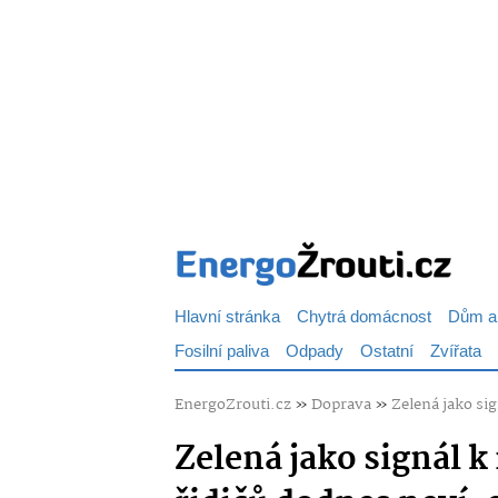
Hlavní stránka
Chytrá domácnost
Dům a
Fosilní paliva
Odpady
Ostatní
Zvířata
EnergoZrouti.cz
»
Doprava
»
Zelená jako si
Zelená jako signál 