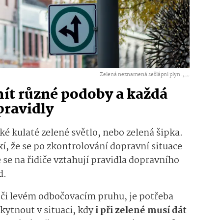
Zelená neznamená sešlápni plyn. ,
...
ít různé podoby a každá
 pravidly
ké kulaté zelené světlo, nebo zelená šipka.
xí, že se po zkontrolování dopravní situace
e se na řidiče vztahují pravidla dopravního
d.
m či levém odbočovacím pruhu, je potřeba
skytnout v situaci, kdy
i při zelené musí dát