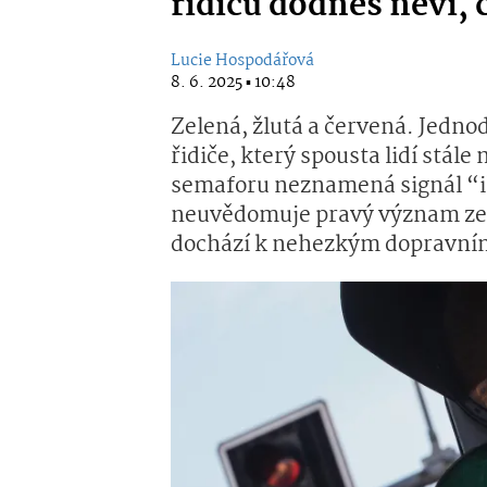
řidičů dodnes neví,
Lucie Hospodářová
8. 6. 2025 ▪ 10:48
Zelená, žlutá a červená. Jedn
řidiče, který spousta lidí stále 
semaforu neznamená signál “ih
neuvědomuje pravý význam zele
dochází k nehezkým dopravní