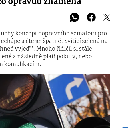
 co opravdu znamená
oduchý koncept dopravního semaforu pro
nechápe a čte jej špatně. Svítící zelená na
ned vyjeď”. Mnoho řidičů si stále
né a následně platí pokuty, nebo
m komplikacím.