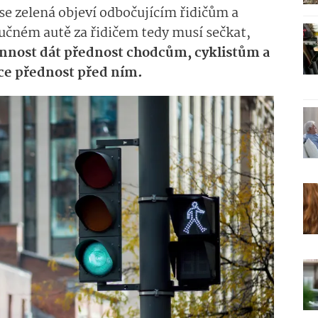
y se zelená objeví odbočujícím řidičům a
učném autě za řidičem tedy musí sečkat,
nnost dát přednost chodcům, cyklistům a
tce přednost před ním.