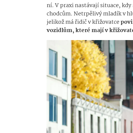
ní. V praxi nastávají situace, kd
chodcům. Netrpělivý mladík v hl
jelikož má řidič v křižovatce
povi
vozidlům, které mají v křižova