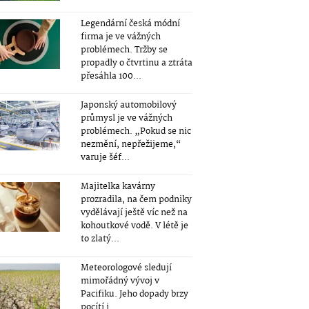
Legendární česká módní
firma je ve vážných
problémech. Tržby se
propadly o čtvrtinu a ztráta
přesáhla 100...
Japonský automobilový
průmysl je ve vážných
problémech. „Pokud se nic
nezmění, nepřežijeme,“
varuje šéf...
Majitelka kavárny
prozradila, na čem podniky
vydělávají ještě víc než na
kohoutkové vodě. V létě je
to zlatý...
Meteorologové sledují
mimořádný vývoj v
Pacifiku. Jeho dopady brzy
pocítí i...