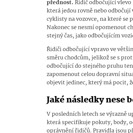
přednost.
Řidič odbočující vlev
která jedou rovně nebo odbočují 
cyklisty na vozovce, na které se 
Nakonec se nesmí opomenout chod
stejný čas, jako odbočujícím voz
Řidiči odbočující vpravo ve větš
směru chodcům, jelikož se s proti
odbočující do stejného pruhu ten
zapomenout celou dopravní situa
objevit jedinec, který má pocit, 
Jaké následky nese 
V posledních letech se výrazně u
která specifikuje pokuty, body, 
oprávnění řidičů. Pravidla jsou př