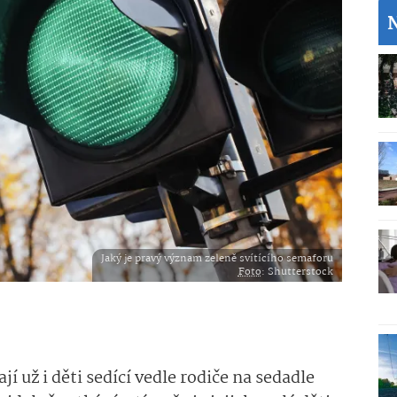
Jaký je pravý význam zeleně svítícího semaforu
Foto
: Shutterstock
 už i děti sedící vedle rodiče na sedadle