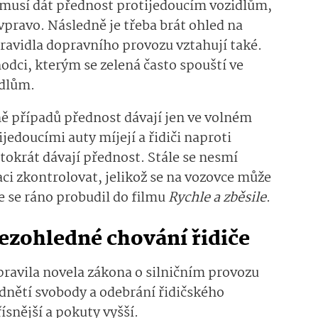
o musí dát přednost protijedoucím vozidlům,
vpravo. Následně je třeba brát ohled na
pravidla dopravního provozu vztahují také.
ci, kterým se zelená často spouští ve
idlům.
ině případů přednost dávají jen ve volném
jedoucími auty míjejí a řidiči naproti
tokrát dávají přednost. Stále se nesmí
ci zkontrolovat, jelikož se na vozovce může
že se ráno probudil do filmu
Rychle a zběsile
.
bezohledné chování řidiče
pravila novela zákona o silničním provozu
odnětí svobody a odebrání řidičského
ísnější a pokuty vyšší.