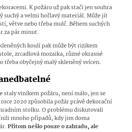
dekoracemi. K požáru už pak stačí jen souhra
ý suchý a velmi hořlavý materiál. Může jít
istí, větve nebo třeba mulč. Během suchých
r za pár minut.
leněných koulí pak může být rizikem
stole, zrcadlová mozaika, různé okrasné
o třeba obyčejný malý skleněný svícen.
zanedbatelné
e staly viníkem požáru, není málo, jen se
v roce 2020 způsobila požár právě dekorační
ahradním stolku. O problému diskutovali
mínili mnoho případů, kdy jim doma
ár.
Přitom nešlo pouze o zahradu, ale