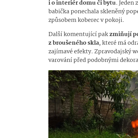
i o interiér domu či bytu
. Jeden 
babička ponechala skleněný popel
způsobem koberec v pokoji.
Další komentující pak
zmiňují p
z broušeného skla
, které má odr
zajímavé efekty. Zpravodajský 
varování před podobnými dekorac