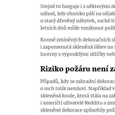
Stejně to funguje i s některými 
náhod, kdy ohnisko pálí na nějak
o starý dřevěný nábytek, suché l
letních dnů může vzniknout požá
Kromě zmíněných dekoračních sk
i zapomenutá skleněná láhev na 
lucerny s vypouklými sklíčky neb
Riziko požáru není 
Případů, kdy se zahradní dekorac
o nich tolik nemluví. Například 
skleněná koule, která stála na z
i američtí uživatelé Redditu a z
skleněné dekorace způsobily pož