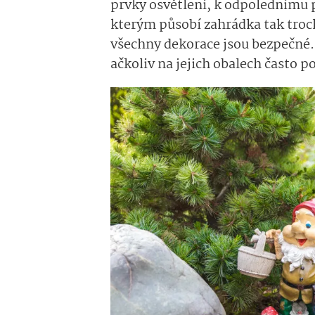
prvky osvětlení, k odpolednímu p
kterým působí zahrádka tak tr
všechny dekorace jsou bezpečné. 
ačkoliv na jejich obalech často