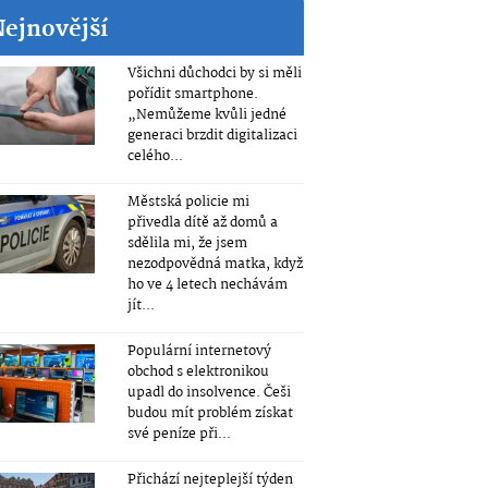
Nejnovější
Všichni důchodci by si měli
pořídit smartphone.
„Nemůžeme kvůli jedné
generaci brzdit digitalizaci
celého...
Městská policie mi
přivedla dítě až domů a
sdělila mi, že jsem
nezodpovědná matka, když
ho ve 4 letech nechávám
jít...
Populární internetový
obchod s elektronikou
upadl do insolvence. Češi
budou mít problém získat
své peníze při...
Přichází nejteplejší týden