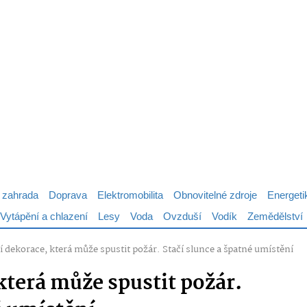
 zahrada
Doprava
Elektromobilita
Obnovitelné zdroje
Energeti
Vytápění a chlazení
Lesy
Voda
Ovzduší
Vodík
Zemědělství
 dekorace, která může spustit požár. Stačí slunce a špatné umístění
která může spustit požár.