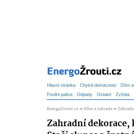
Hlavní stránka
Chytrá domácnost
Dům a
Fosilní paliva
Odpady
Ostatní
Zvířata
EnergoZrouti.cz
»
Dům a zahrada
»
Zahradní
Zahradní dekorace, 