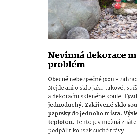
Nevinná dekorace mů
problém
Obecně nebezpečné jsou v zahrad
Nejde ani o sklo jako takové, sp
a dekorační skleněné koule.
Fyzi
jednoduchý. Zakřivené sklo sou
paprsky do jednoho místa. Výs
teplotou.
Tento jev možná znáte z
podpálit kousek suché trávy.