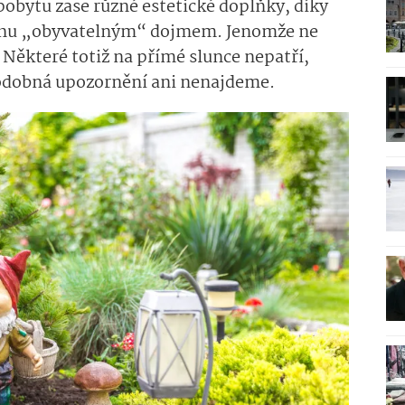
obytu zase různé estetické doplňky, díky
ochu „obyvatelným“ dojmem. Jenomže ne
Některé totiž na přímé slunce nepatří,
 podobná upozornění ani nenajdeme.