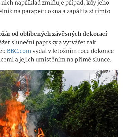
z nich například zmiňuje případ, kdy jeho
ník na parapetu okna a zapálila si tímto
ožár od oblíbených závěsných dekorací
ážet sluneční paprsky a vytvářet tak
web
BBC.com
vydal v letošním roce dokonce
emi a jejich umístěním na přímé slunce.