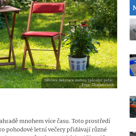
Některé dekorace mohou způsobit požár.
Foto
: Shutterstock
zahradě mnohem více času. Toto prostředí
 Pro pohodové letní večery přidávají různé