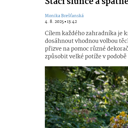
Stačí slunce a špatn
Monika Brešťanská
4. 8. 2025 ▪ 13:42
Cílem každého zahradníka je k
dosáhnout vhodnou volbou těch 
přizve na pomoc různé dekorač
způsobit velké potíže v podobě