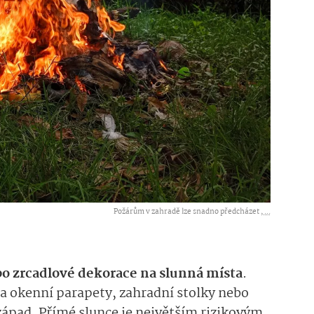
Požárům v zahradě lze snadno předcházet ,
...
o zrcadlové dekorace na slunná místa
.
na okenní parapety, zahradní stolky nebo
 západ. Přímé slunce je největším rizikovým