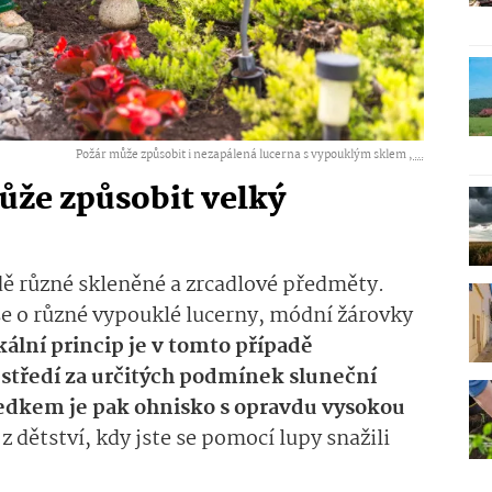
Požár může způsobit i nezapálená lucerna s vypouklým sklem ,
...
že způsobit velký
ě různé skleněné a zrcadlové předměty.
íše o různé vypouklé lucerny, módní žárovky
kální princip je v tomto případě
středí za určitých podmínek sluneční
ledkem je pak ohnisko s opravdu vysokou
 dětství, kdy jste se pomocí lupy snažili