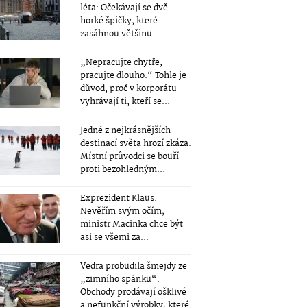
léta: Očekávají se dvě
horké špičky, které
zasáhnou většinu...
„Nepracujte chytře,
pracujte dlouho.“ Tohle je
důvod, proč v korporátu
vyhrávají ti, kteří se...
Jedné z nejkrásnějších
destinací světa hrozí zkáza.
Místní průvodci se bouří
proti bezohledným...
Exprezident Klaus:
Nevěřím svým očím,
ministr Macinka chce být
asi se všemi za...
Vedra probudila šmejdy ze
„zimního spánku“.
Obchody prodávají ošklivé
a nefunkční výrobky, které