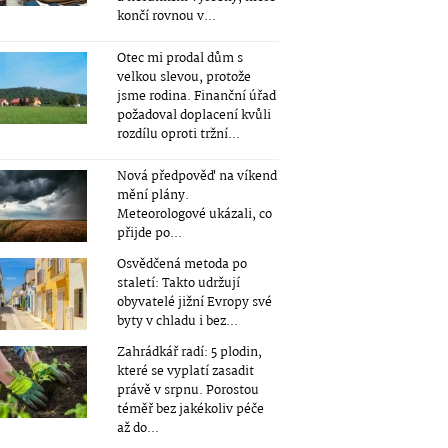
končí rovnou v...
Otec mi prodal dům s
velkou slevou, protože
jsme rodina. Finanční úřad
požadoval doplacení kvůli
rozdílu oproti tržní...
Nová předpověď na víkend
mění plány.
Meteorologové ukázali, co
přijde po...
Osvědčená metoda po
staletí: Takto udržují
obyvatelé jižní Evropy své
byty v chladu i bez...
Zahrádkář radí: 5 plodin,
které se vyplatí zasadit
právě v srpnu. Porostou
téměř bez jakékoliv péče
až do...