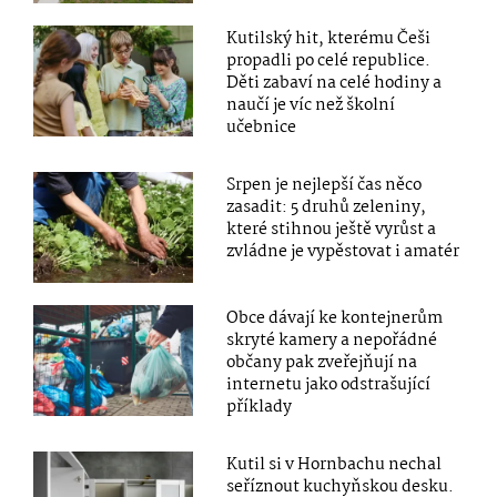
Kutilský hit, kterému Češi
propadli po celé republice.
Děti zabaví na celé hodiny a
naučí je víc než školní
učebnice
Srpen je nejlepší čas něco
zasadit: 5 druhů zeleniny,
které stihnou ještě vyrůst a
zvládne je vypěstovat i amatér
Obce dávají ke kontejnerům
skryté kamery a nepořádné
občany pak zveřejňují na
internetu jako odstrašující
příklady
Kutil si v Hornbachu nechal
seříznout kuchyňskou desku.