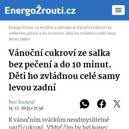
Toggl
navig
EnergoZrouti.cz
»
Dům a zahrada
»
Vánoční cukroví ze
salka bez pečení a do 10 minut. Děti ho zvládnou celé samy
levou zadní
Vánoční cukroví ze salka
bez pečení a do 10 minut.
Děti ho zvládnou celé samy
levou zadní
Petr Šindelář
15. 12. 2025 ▪ 21:56
K vánočním svátkům neodmyslitelně
patří cukroví. Vždyť čím by byl konec