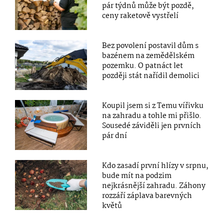
pár týdnů může být pozdě,
ceny raketově vystřelí
Bez povolení postavil dům s
bazénem na zemědělském
pozemku. O patnáct let
později stát nařídil demolici
Koupil jsem si z Temu vířivku
na zahradu a tohle mi přišlo.
Sousedé záviděli jen prvních
pár dní
Kdo zasadí první hlízy v srpnu,
bude mít na podzim
nejkrásnější zahradu. Záhony
rozzáří záplava barevných
květů