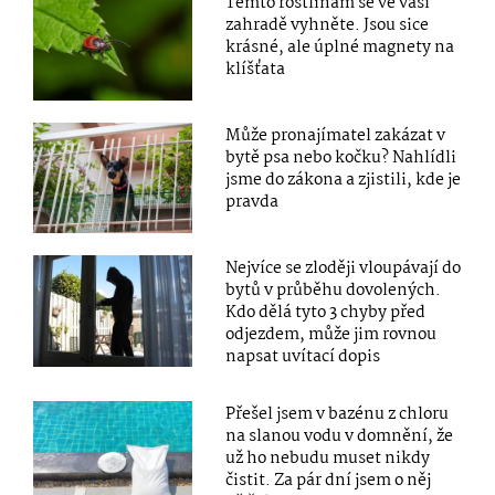
Těmto rostlinám se ve vaší
zahradě vyhněte. Jsou sice
krásné, ale úplné magnety na
klíšťata
Může pronajímatel zakázat v
bytě psa nebo kočku? Nahlídli
jsme do zákona a zjistili, kde je
pravda
Nejvíce se zloději vloupávají do
bytů v průběhu dovolených.
Kdo dělá tyto 3 chyby před
odjezdem, může jim rovnou
napsat uvítací dopis
Přešel jsem v bazénu z chloru
na slanou vodu v domnění, že
už ho nebudu muset nikdy
čistit. Za pár dní jsem o něj