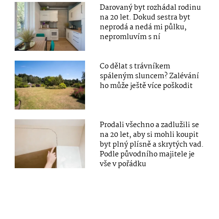
Darovaný byt rozhádal rodinu
na 20 let. Dokud sestra byt
neprodá a nedá mi půlku,
nepromluvím s ní
Co dělat s trávníkem
spáleným sluncem? Zalévání
ho může ještě více poškodit
Prodali všechno a zadlužili se
na 20 let, aby si mohli koupit
byt plný plísně a skrytých vad.
Podle původního majitele je
vše v pořádku