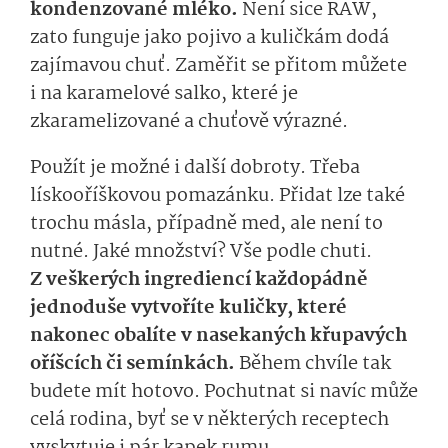
kondenzované mléko.
Není sice RAW,
zato funguje jako pojivo a kuličkám dodá
zajímavou chuť. Zaměřit se přitom můžete
i na karamelové salko, které je
zkaramelizované a chuťově výrazné.
Použít je možné i další dobroty. Třeba
lískooříškovou pomazánku. Přidat lze také
trochu másla, případně med, ale není to
nutné. Jaké množství? Vše podle chuti.
Z veškerých ingrediencí každopádně
jednoduše vytvoříte kuličky, které
nakonec obalíte v nasekaných křupavých
oříšcích či semínkách.
Během chvíle tak
budete mít hotovo. Pochutnat si navíc může
celá rodina, byť se v některých receptech
vyskytuje i pár kapek rumu.