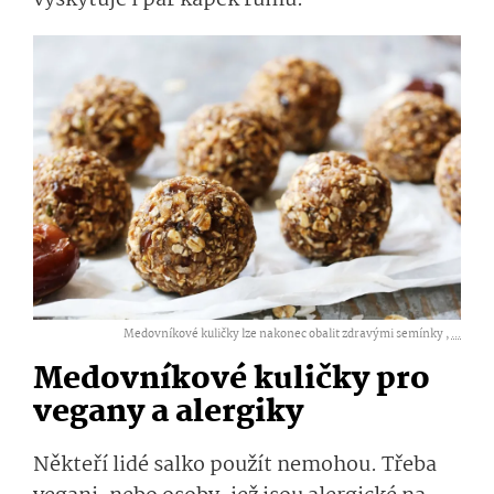
Medovníkové kuličky lze nakonec obalit zdravými semínky ,
...
Medovníkové kuličky pro
vegany a alergiky
Někteří lidé salko použít nemohou. Třeba