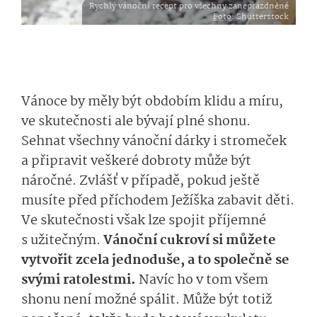
Rychlý vánoční recept pro všechny zaneprázdněné
Foto
: Shutterstock
Vánoce by měly být obdobím klidu a míru,
ve skutečnosti ale bývají plné shonu.
Sehnat všechny vánoční dárky i stromeček
a připravit veškeré dobroty může být
náročné. Zvlášť v případě, pokud ještě
musíte před příchodem Ježíška zabavit děti.
Ve skutečnosti však lze spojit příjemné
s užitečným.
Vánoční cukroví si můžete
vytvořit zcela jednoduše, a to společně se
svými ratolestmi.
Navíc ho v tom všem
shonu není možné spálit. Může být totiž