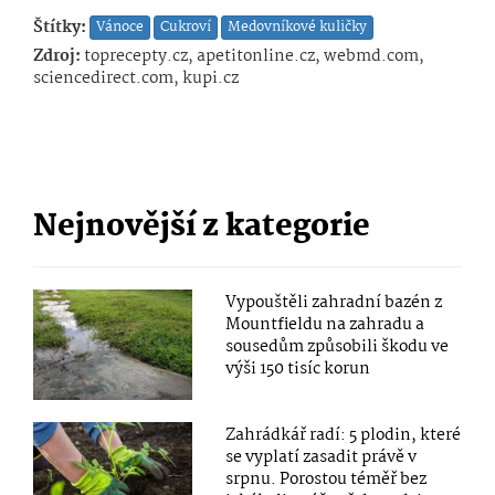
Štítky:
Vánoce
Cukroví
Medovníkové kuličky
Zdroj:
toprecepty.cz, apetitonline.cz, webmd.com,
sciencedirect.com, kupi.cz
Nejnovější z kategorie
Vypouštěli zahradní bazén z
Mountfieldu na zahradu a
sousedům způsobili škodu ve
výši 150 tisíc korun
Zahrádkář radí: 5 plodin, které
se vyplatí zasadit právě v
srpnu. Porostou téměř bez