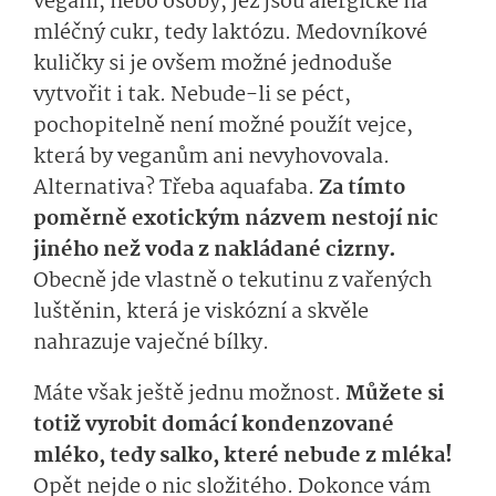
vegani, nebo osoby, jež jsou alergické na
mléčný cukr, tedy laktózu. Medovníkové
kuličky si je ovšem možné jednoduše
vytvořit i tak. Nebude-li se péct,
pochopitelně není možné použít vejce,
která by veganům ani nevyhovovala.
Alternativa? Třeba aquafaba.
Za tímto
poměrně exotickým názvem nestojí nic
jiného než voda z nakládané cizrny.
Obecně jde vlastně o tekutinu z vařených
luštěnin, která je viskózní a skvěle
nahrazuje vaječné bílky.
Máte však ještě jednu možnost.
Můžete si
totiž vyrobit domácí kondenzované
mléko, tedy salko, které nebude z mléka!
Opět nejde o nic složitého. Dokonce vám