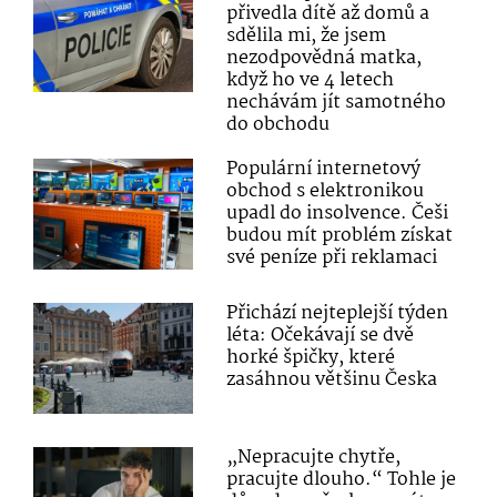
přivedla dítě až domů a
sdělila mi, že jsem
nezodpovědná matka,
když ho ve 4 letech
nechávám jít samotného
do obchodu
Populární internetový
obchod s elektronikou
upadl do insolvence. Češi
budou mít problém získat
své peníze při reklamaci
Přichází nejteplejší týden
léta: Očekávají se dvě
horké špičky, které
zasáhnou většinu Česka
„Nepracujte chytře,
pracujte dlouho.“ Tohle je