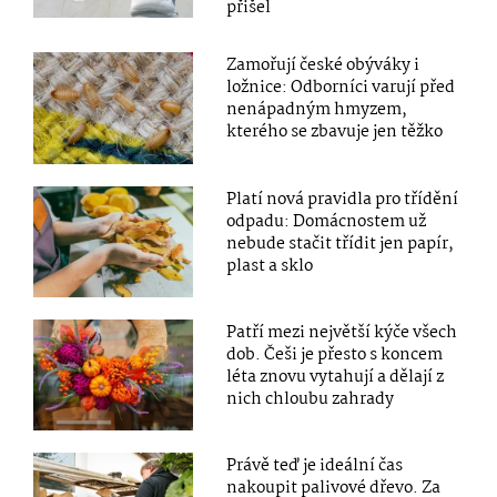
přišel
Zamořují české obýváky i
ložnice: Odborníci varují před
nenápadným hmyzem,
kterého se zbavuje jen těžko
Platí nová pravidla pro třídění
odpadu: Domácnostem už
nebude stačit třídit jen papír,
plast a sklo
Patří mezi největší kýče všech
dob. Češi je přesto s koncem
léta znovu vytahují a dělají z
nich chloubu zahrady
Právě teď je ideální čas
nakoupit palivové dřevo. Za