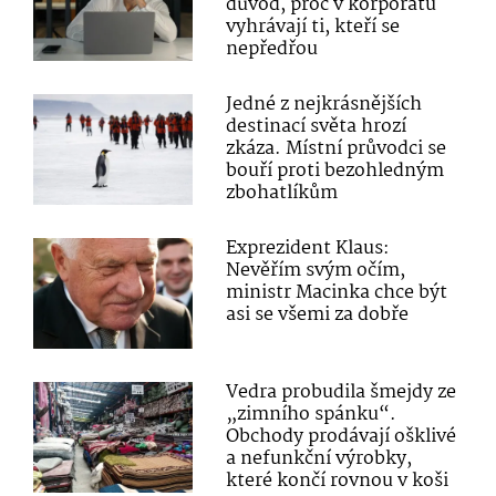
důvod, proč v korporátu
vyhrávají ti, kteří se
nepředřou
Jedné z nejkrásnějších
destinací světa hrozí
zkáza. Místní průvodci se
bouří proti bezohledným
zbohatlíkům
Exprezident Klaus:
Nevěřím svým očím,
ministr Macinka chce být
asi se všemi za dobře
Vedra probudila šmejdy ze
„zimního spánku“.
Obchody prodávají ošklivé
a nefunkční výrobky,
které končí rovnou v koši