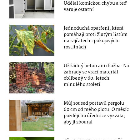
Udělal komickou chybu a teď
varuje ostatní
Jednoduchá opatření, která
pomáhají proti žlutým listům
na rajčatech i pokojových
rostlinách
Už žádný beton ani dlažba. Na
zahrady se vrací materiál
oblíbený v 60. letech
minulého století
Můj soused postavil pergolu
60 cm od mého plotu. O měsíc
později ho úřednice vyzvala,
aby ji zboural