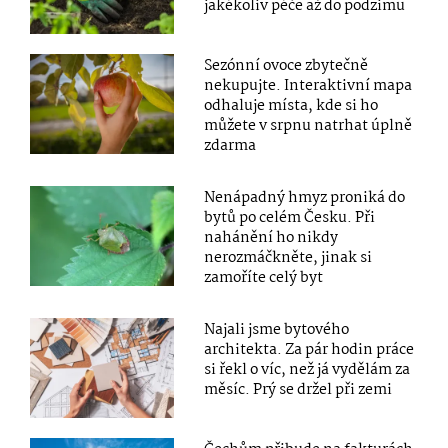
jakékoliv péče až do podzimu
Sezónní ovoce zbytečně
nekupujte. Interaktivní mapa
odhaluje místa, kde si ho
můžete v srpnu natrhat úplně
zdarma
Nenápadný hmyz proniká do
bytů po celém Česku. Při
nahánění ho nikdy
nerozmáčkněte, jinak si
zamoříte celý byt
Najali jsme bytového
architekta. Za pár hodin práce
si řekl o víc, než já vydělám za
měsíc. Prý se držel při zemi