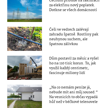
Čechům přibude na fakturách
za elektřinu nový poplatek.
Dotkne se všech domácností
Češi ve vedrech zalévají
zahradu špatně. Rostliny pak
neuhynou suchem, ale
špatnou zálivkou
Dům postavil za měsíc a vyšel
ho na 110 tisíc korun. To, jak
využil každý centimetr,
fascinuje miliony lidí
„Na co nemám peníze já,
nebude mít ani můj soused.“
Na vesnicích to občas vypadá
hůř než v béčkové telenovele