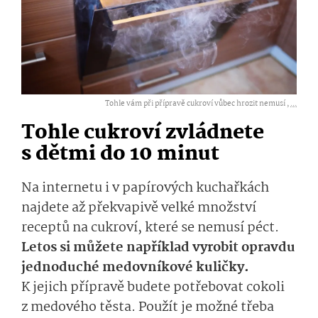
Tohle vám při přípravě cukroví vůbec hrozit nemusí ,
...
Tohle cukroví zvládnete
s dětmi do 10 minut
Na internetu i v papírových kuchařkách
najdete až překvapivě velké množství
receptů na cukroví, které se nemusí péct.
Letos si můžete například vyrobit opravdu
jednoduché medovníkové kuličky.
K jejich přípravě budete potřebovat cokoli
z medového těsta. Použít je možné třeba