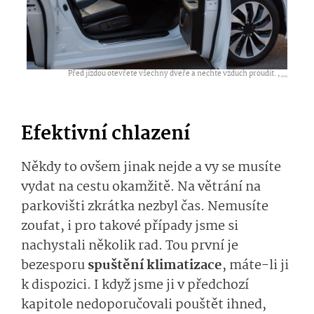
Před jízdou otevřete všechny dveře a nechte vzduch proudit. ,
...
Efektivní chlazení
Někdy to ovšem jinak nejde a vy se musíte
vydat na cestu okamžitě. Na větrání na
parkovišti zkrátka nezbyl čas. Nemusíte
zoufat, i pro takové případy jsme si
nachystali několik rad. Tou první je
bezesporu
spuštění klimatizace
, máte-li ji
k dispozici. I když jsme ji v předchozí
kapitole nedoporučovali pouštět ihned,