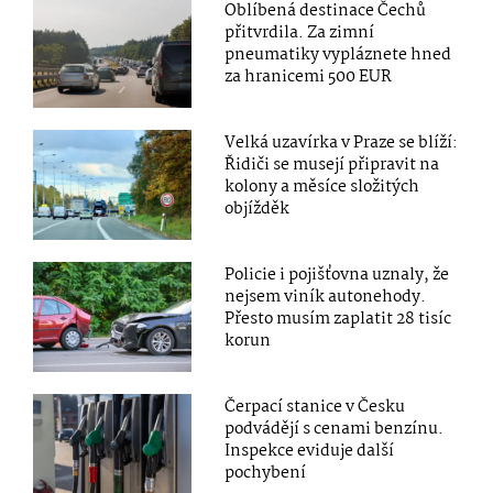
Oblíbená destinace Čechů
přitvrdila. Za zimní
pneumatiky vypláznete hned
za hranicemi 500 EUR
Velká uzavírka v Praze se blíží:
Řidiči se musejí připravit na
kolony a měsíce složitých
objížděk
Policie i pojišťovna uznaly, že
nejsem viník autonehody.
Přesto musím zaplatit 28 tisíc
korun
Čerpací stanice v Česku
podvádějí s cenami benzínu.
Inspekce eviduje další
pochybení