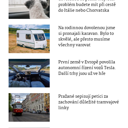
problém budete mít při cestě
do Itálie nebo Chorvatska
Na rodinnou dovolenou jsme
si pronajali karavan. Bylo to
skvělé, ale přesto musíme
všechny varovat
První země v Evropě povolila
autonomní řízení vozů Tesla.
Další trhy jsou už ve hře
Pražané sepisují petici za
zachování důležité tramvajové
linky