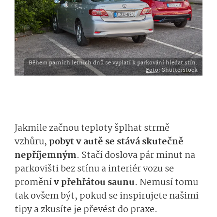
Během parních letních dnů se vyplatí k parkování hledat stín.
Foto
: Shutterstock
Jakmile začnou teploty šplhat strmě
vzhůru,
pobyt v autě se stává skutečně
nepříjemným
. Stačí doslova pár minut na
parkovišti bez stínu a interiér vozu se
promění
v přeh­řátou saunu
. Nemusí tomu
tak ovšem být, pokud se inspirujete našimi
tipy a zkusíte je převést do praxe.