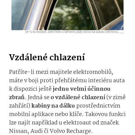
Je-li to možné, otevřete si během jízdy okno na úzkou štěrbinu. ,
...
Vzdálené chlazení
Patříte-li mezi majitele elektromobilů,
máte v boji proti přehřátému interiéru auta
k dispozici ještě
jednu velmi účinnou
zbraň
. Jedná se
o vzdálené chlazení
(v zimě
zahřátí)
kabiny na dálku
prostřednictvím
mobilní aplikace nebo klíče. Takovou funkci
lze najít například u elektroaut od značek
Nissan, Audi či Volvo Recharge.