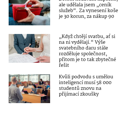
ale udělala jsem „ceník
služeb“. Za vynesení koše
je 30 korun, za nákup 90
„Když chtějí svatbu, ať si
na ni vydělají.“ Výše
svatebního daru stále
rozděluje společnost,
přitom je to tak zbytečné
řešit
Kvůli podvodu s umělou
inteligencí musí 58 000
studentů znovu na
přijímací zkoušky