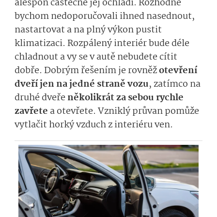
alespoň částečně jej ochladí. Rozhodně
bychom nedoporučovali ihned nasednout,
nastartovat a na plný výkon pustit
klimatizaci. Rozpálený interiér bude déle
chladnout a vy se v autě nebudete cítit
dobře. Dobrým řešením je rovněž
otevření
dveří jen na jedné straně vozu
, zatímco na
druhé dveře
několikrát za sebou rychle
zavřete
a otevřete. Vzniklý průvan pomůže
vytlačit horký vzduch z interiéru ven.