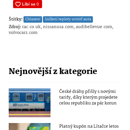
Štítky:
Chlazení
Snížení teploty uvnitř auta
Zdroj:
rac.co.uk, nissanusa.com, audibellevue.com,
volvocars.com
Nejnovější z kategorie
České dráhy přišly s novými
tarify, díky kterým projedete
celou republiku za pár korun
Platný kupón na Lítačce letos