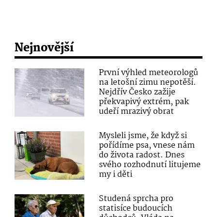
Nejnovější
První výhled meteorologů
na letošní zimu nepotěší.
Nejdřív Česko zažije
překvapivý extrém, pak
udeří mrazivý obrat
Mysleli jsme, že když si
pořídíme psa, vnese nám
do života radost. Dnes
svého rozhodnutí litujeme
my i děti
Studená sprcha pro
statisíce budoucích