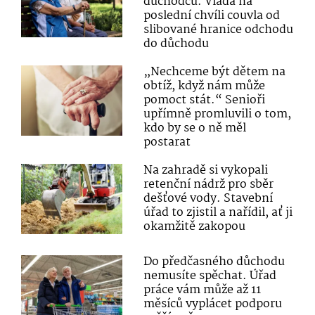
důchodců. Vláda na
poslední chvíli couvla od
slibované hranice odchodu
do důchodu
„Nechceme být dětem na
obtíž, když nám může
pomoct stát.“ Senioři
upřímně promluvili o tom,
kdo by se o ně měl
postarat
Na zahradě si vykopali
retenční nádrž pro sběr
dešťové vody. Stavební
úřad to zjistil a nařídil, ať ji
okamžitě zakopou
Do předčasného důchodu
nemusíte spěchat. Úřad
práce vám může až 11
měsíců vyplácet podporu