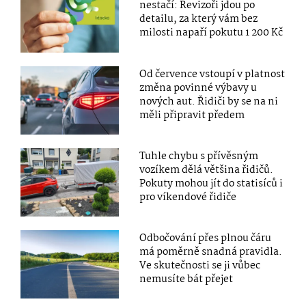
nestačí: Revizoři jdou po
detailu, za který vám bez
milosti napaří pokutu 1 200 Kč
Od července vstoupí v platnost
změna povinné výbavy u
nových aut. Řidiči by se na ni
měli připravit předem
Tuhle chybu s přívěsným
vozíkem dělá většina řidičů.
Pokuty mohou jít do statisíců i
pro víkendové řidiče
Odbočování přes plnou čáru
má poměrně snadná pravidla.
Ve skutečnosti se ji vůbec
nemusíte bát přejet