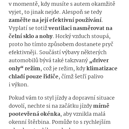
v momentě, kdy musíte s autem okamžitě
vyjet, to jinak nejde. Alespoň se tedy
zaměřte na její efektivní používání
.
Vyplatí se totiž
ventilaci nasměrovat na
čelní sklo a nohy
. Horký vzduch stoupá,
proto ho tímto způsobem dostanete pryč
efektivněji. Součástí výbavy některých
automobilů bývá také takzvaný
„driver
only“ režim
, což je režim, kdy
klimatizace
chladí pouze řidiče
, čímž šetří palivo
i výkon.
Pokud vám to styl jízdy a dopravní situace
dovolí, nechte si na začátku jízdy
mírně
pootevřená okénka
, aby vznikla malá
okenní štěrbina. Pomůže to s rychlejším