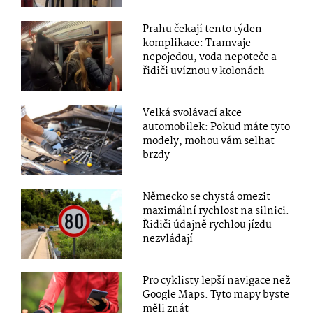
Prahu čekají tento týden
komplikace: Tramvaje
nepojedou, voda nepoteče a
řidiči uvíznou v kolonách
Velká svolávací akce
automobilek: Pokud máte tyto
modely, mohou vám selhat
brzdy
Německo se chystá omezit
maximální rychlost na silnici.
Řidiči údajně rychlou jízdu
nezvládají
Pro cyklisty lepší navigace než
Google Maps. Tyto mapy byste
měli znát