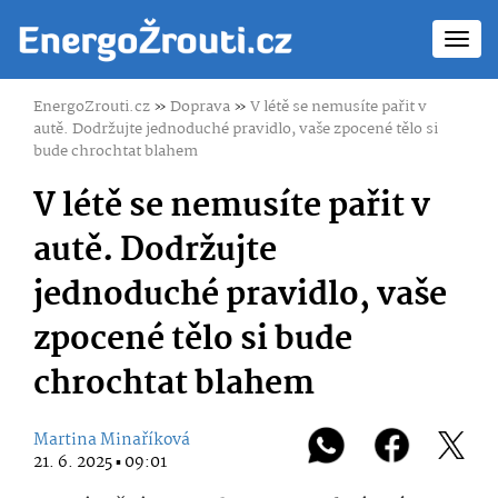
Toggl
navig
EnergoZrouti.cz
»
Doprava
»
V létě se nemusíte pařit v
autě. Dodržujte jednoduché pravidlo, vaše zpocené tělo si
bude chrochtat blahem
V létě se nemusíte pařit v
autě. Dodržujte
jednoduché pravidlo, vaše
zpocené tělo si bude
chrochtat blahem
Martina Minaříková
21. 6. 2025 ▪ 09:01