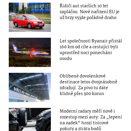
Řidiči aut starších 10 let
zapláčou. Nové nařízení EU je
už brzy vyjde pořádně draho
Let společnosti Ryanair přistál
160 km od cíle a cestující byli
uprostřed noci ponecháni
osudu
Oblíbené dovolenkové
destinace letos dvojnásobně
zdražují. Za pivo tu dáte
klidně přes 300 korun
Moderní radary měří nově i
rozestup mezi auty: Za „lepení
na zadek“ hrozí tisícové
pokuty a ztráta bodů