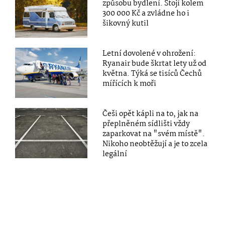
způsobu bydlení. Stojí kolem
300 000 Kč a zvládne ho i
šikovný kutil
Letní dovolené v ohrožení:
Ryanair bude škrtat lety už od
května. Týká se tisíců Čechů
mířících k moři
Češi opět kápli na to, jak na
přeplněném sídlišti vždy
zaparkovat na "svém místě".
Nikoho neobtěžují a je to zcela
legální