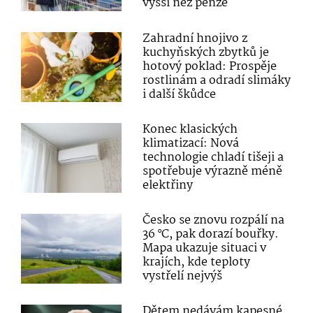
vyšší než penze
Zahradní hnojivo z
kuchyňských zbytků je
hotový poklad: Prospěje
rostlinám a odradí slimáky
i další škůdce
Konec klasických
klimatizací: Nová
technologie chladí tišeji a
spotřebuje výrazně méně
elektřiny
Česko se znovu rozpálí na
36 °C, pak dorazí bouřky.
Mapa ukazuje situaci v
krajích, kde teploty
vystřelí nejvýš
Dětem nedávám kapesné,