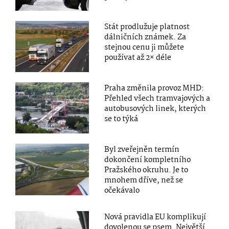
Stát prodlužuje platnost
dálničních známek. Za
stejnou cenu ji můžete
používat až 2× déle
Praha změnila provoz MHD:
Přehled všech tramvajových a
autobusových linek, kterých
se to týká
Byl zveřejněn termín
dokončení kompletního
Pražského okruhu. Je to
mnohem dříve, než se
očekávalo
Nová pravidla EU komplikují
dovolenou se psem. Největší