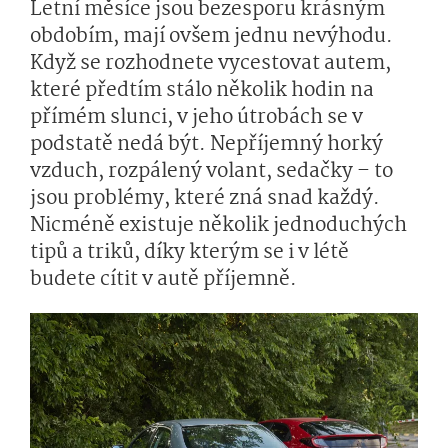
Letní měsíce jsou bezesporu krásným
obdobím, mají ovšem jednu nevýhodu.
Když se rozhodnete vycestovat autem,
které předtím stálo několik hodin na
přímém slunci, v jeho útrobách se v
podstatě nedá být. Nepříjemný horký
vzduch, rozpálený volant, sedačky – to
jsou problémy, které zná snad každý.
Nicméně existuje několik jednoduchých
tipů a triků, díky kterým se i v létě
budete cítit v autě příjemně.