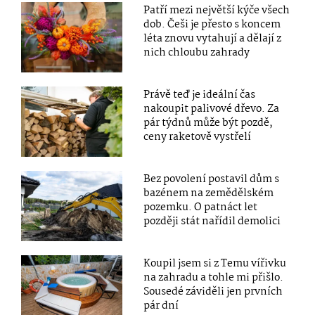
Patří mezi největší kýče všech
dob. Češi je přesto s koncem
léta znovu vytahují a dělají z
nich chloubu zahrady
Právě teď je ideální čas
nakoupit palivové dřevo. Za
pár týdnů může být pozdě,
ceny raketově vystřelí
Bez povolení postavil dům s
bazénem na zemědělském
pozemku. O patnáct let
později stát nařídil demolici
Koupil jsem si z Temu vířivku
na zahradu a tohle mi přišlo.
Sousedé záviděli jen prvních
pár dní