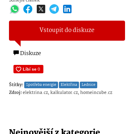
Sdílejte článek
Vstoupit do diskuze
Diskuze
Štítky:
Spotřeba energie
Elektřina
Lednice
Zdroj:
elektrina.cz, kalkulator.cz, homeincube.cz
Nejnovější z kategorie