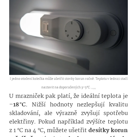
I jedno otočení kolečka může ušetřit stovky korun ročně. Teplotu v lednici stačí
nastavit na doporučených 3–5 °C. ,
...
U mrazniček pak platí, že ideální teplota je
–18 °C
. Nižší hodnoty nezlepšují kvalitu
skladování, ale výrazně zvyšují spotřebu
elektřiny. Pokud například zvýšíte teplotu
z 1 °C na 4 °C, můžete ušetřit
desítky korun