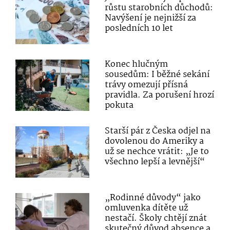
růstu starobních důchodů:
Navýšení je nejnižší za
posledních 10 let
Konec hlučným
sousedům: I běžné sekání
trávy omezují přísná
pravidla. Za porušení hrozí
pokuta
Starší pár z Česka odjel na
dovolenou do Ameriky a
už se nechce vrátit: „Je to
všechno lepší a levnější“
„Rodinné důvody“ jako
omluvenka dítěte už
nestačí. Školy chtějí znát
skutečný důvod absence a