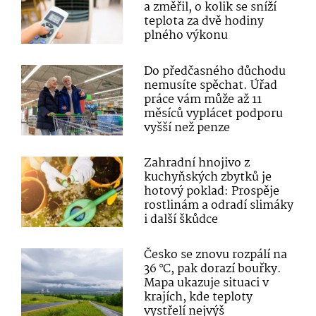
a změřil, o kolik se sníží
teplota za dvě hodiny
plného výkonu
Do předčasného důchodu
nemusíte spěchat. Úřad
práce vám může až 11
měsíců vyplácet podporu
vyšší než penze
Zahradní hnojivo z
kuchyňských zbytků je
hotový poklad: Prospěje
rostlinám a odradí slimáky
i další škůdce
Česko se znovu rozpálí na
36 °C, pak dorazí bouřky.
Mapa ukazuje situaci v
krajích, kde teploty
vystřelí nejvýš