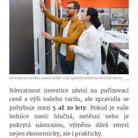
Investice do nového modelu může snížit spotřebu elektřiny až o dvě třetiny. ,
...
Návratnost investice závisí na pořizovací
ceně a výši vašeho tarifu, ale zpravidla se
pohybuje mezi
5 až 10 lety
. Pokud je vaše
lednice navíc hlučná, netěsní nebo je
pokrytá námrazou, výměna dává smysl
nejen ekonomicky, ale i prakticky.