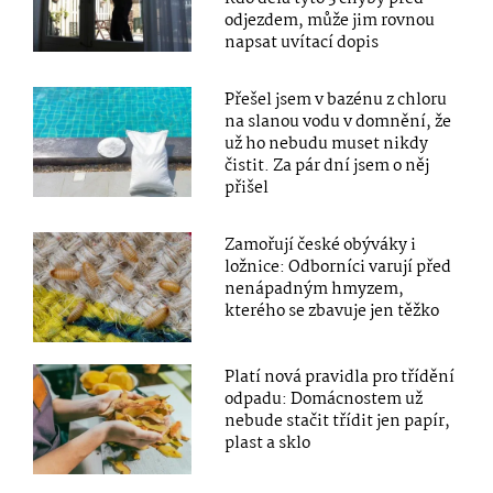
odjezdem, může jim rovnou
napsat uvítací dopis
Přešel jsem v bazénu z chloru
na slanou vodu v domnění, že
už ho nebudu muset nikdy
čistit. Za pár dní jsem o něj
přišel
Zamořují české obýváky i
ložnice: Odborníci varují před
nenápadným hmyzem,
kterého se zbavuje jen těžko
Platí nová pravidla pro třídění
odpadu: Domácnostem už
nebude stačit třídit jen papír,
plast a sklo