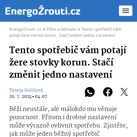
Toggl
navig
EnergoZrouti.cz
»
Dům a zahrada
»
Tento spotřebič vám
potají žere stovky korun. Stačí změnit jedno nastavení
Tento spotřebič vám potají
žere stovky korun. Stačí
změnit jedno nastavení
Tereza Holišová
29. 7. 2025 ▪ 04:07
Běží neustále, ale málokdo mu věnuje
pozornost. Přitom i drobné nastavení
může výrazně ovlivnit spotřebu. Zjistěte,
jak může jeden běžný spotřebič