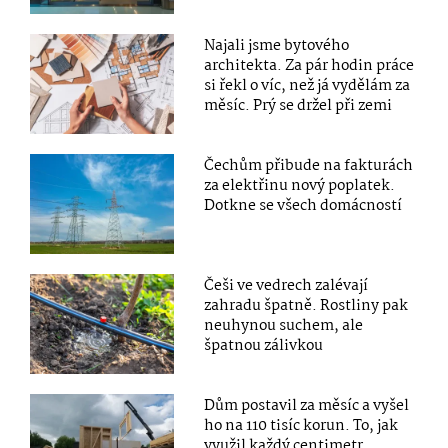
Najali jsme bytového
architekta. Za pár hodin práce
si řekl o víc, než já vydělám za
měsíc. Prý se držel při zemi
Čechům přibude na fakturách
za elektřinu nový poplatek.
Dotkne se všech domácností
Češi ve vedrech zalévají
zahradu špatně. Rostliny pak
neuhynou suchem, ale
špatnou zálivkou
Dům postavil za měsíc a vyšel
ho na 110 tisíc korun. To, jak
využil každý centimetr,