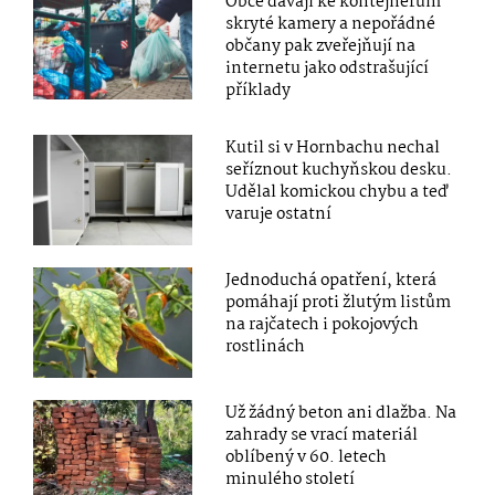
Obce dávají ke kontejnerům
skryté kamery a nepořádné
občany pak zveřejňují na
internetu jako odstrašující
příklady
Kutil si v Hornbachu nechal
seříznout kuchyňskou desku.
Udělal komickou chybu a teď
varuje ostatní
Jednoduchá opatření, která
pomáhají proti žlutým listům
na rajčatech i pokojových
rostlinách
Už žádný beton ani dlažba. Na
zahrady se vrací materiál
oblíbený v 60. letech
minulého století