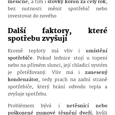
měsíčně
, a tím i
stovky korun za celý rok
,
bez nutnosti měnit spotřebič nebo
investovat do nového
Další faktory, které
spotřebu zvyšují
Kromě teploty má vliv i
umístění
spotřebiče
. Pokud lednice stojí u topení
nebo na přímém slunci, její chladicí systém
je přetěžovaný. Vliv má i
zanesený
kondenzátor
, tedy prach na zadní straně
spotřebiče, který brání odvodu tepla a
zvyšuje spotřebu.
Problémem bývá i
netěsnící nebo
poškozené gumové těsnění dveří
, kvůli