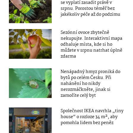
se vyplatí zasadit právě v
srpnu. Porostou téměř bez
jakékoliv péče až do podzimu
Sezónní ovoce zbytečně
nekupujte. Interaktivní mapa
odhaluje místa, kde si ho
můžete v srpnu natrhat úplně
zdarma
Nenápadný hmyz proniká do
bytů po celém Česku. Při
nahánění ho nikdy
nerozmáčkněte, jinak si
zamoříte celý byt
Společnost IKEA navrhla „tiny
house“ o rozloze 34 m², aby
pomohla lidem bez peněz