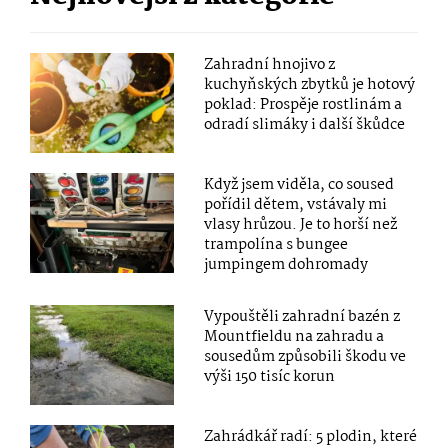
Zahradní hnojivo z
kuchyňských zbytků je hotový
poklad: Prospěje rostlinám a
odradí slimáky i další škůdce
Když jsem viděla, co soused
pořídil dětem, vstávaly mi
vlasy hrůzou. Je to horší než
trampolína s bungee
jumpingem dohromady
Vypouštěli zahradní bazén z
Mountfieldu na zahradu a
sousedům způsobili škodu ve
výši 150 tisíc korun
Zahrádkář radí: 5 plodin, které