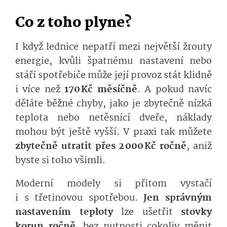
Co z toho plyne?
I když lednice nepatří mezi největší žrouty
energie, kvůli špatnému nastavení nebo
stáří spotřebiče může její provoz stát klidně
i více než
170 Kč měsíčně
. A pokud navíc
děláte běžné chyby, jako je zbytečně nízká
teplota nebo netěsnící dveře, náklady
mohou být ještě vyšší. V praxi tak můžete
zbytečně utratit přes 2 000 Kč ročně
, aniž
byste si toho všimli.
Moderní modely si přitom vystačí
i s třetinovou spotřebou.
Jen správným
nastavením teploty
lze ušetřit
stovky
korun ročně
, bez nutnosti cokoliv měnit