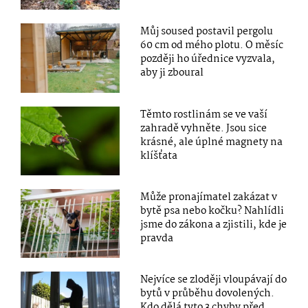
Můj soused postavil pergolu
60 cm od mého plotu. O měsíc
později ho úřednice vyzvala,
aby ji zboural
Těmto rostlinám se ve vaší
zahradě vyhněte. Jsou sice
krásné, ale úplné magnety na
klíšťata
Může pronajímatel zakázat v
bytě psa nebo kočku? Nahlídli
jsme do zákona a zjistili, kde je
pravda
Nejvíce se zloději vloupávají do
bytů v průběhu dovolených.
Kdo dělá tyto 3 chyby před