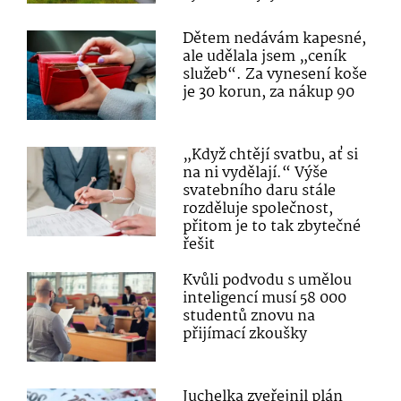
Dětem nedávám kapesné,
ale udělala jsem „ceník
služeb“. Za vynesení koše
je 30 korun, za nákup 90
„Když chtějí svatbu, ať si
na ni vydělají.“ Výše
svatebního daru stále
rozděluje společnost,
přitom je to tak zbytečné
řešit
Kvůli podvodu s umělou
inteligencí musí 58 000
studentů znovu na
přijímací zkoušky
Juchelka zveřejnil plán