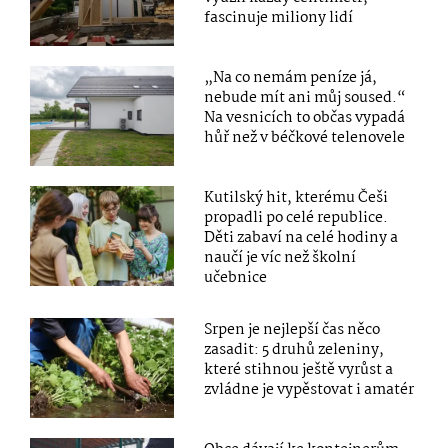
fascinuje miliony lidí
„Na co nemám peníze já,
nebude mít ani můj soused.“
Na vesnicích to občas vypadá
hůř než v béčkové telenovele
Kutilský hit, kterému Češi
propadli po celé republice.
Děti zabaví na celé hodiny a
naučí je víc než školní
učebnice
Srpen je nejlepší čas něco
zasadit: 5 druhů zeleniny,
které stihnou ještě vyrůst a
zvládne je vypěstovat i amatér