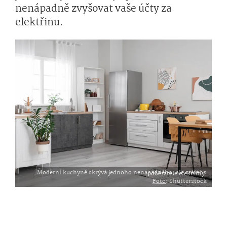
nenápadně zvyšovat vaše účty za
elektřinu.
Moderní kuchyně skrývá jednoho nenápadného, ale stálého odběratele elektřiny.
Foto
: Shutterstock