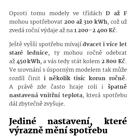
Oproti tomu modely ve třídách
D až F
mohou spotřebovat
200 až 310 kWh
, což už
zvedá roční výdaje až na
1
200–2 400 Kč
.
Ještě vyšší spotřebu mívají
dvacet i více let
staré lednice
, ty mohou ročně odebrat
až
450 kWh
, a vás tedy stát kolem
2
800 Kč
.
Ve srovnání s úsporným modelem tak může
rozdíl činit
i několik tisíc korun ročně
.
A právě zde často hraje roli i
špatně
nastavená vnitřní teplota
, která spotřebu
dál zbytečně zvyšuje.
Jediné nastavení, které
výrazně mění spotřebu