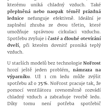
kterému uniká chladný vzduch. Také
přeplněná nebo naopak téměř prázdná
lednice
nefunguje efektivně. Ideální je
zaplnění zhruba ze dvou třetin, které
umožňuje správnou cirkulaci vzduchu.
Spotřebu zvyšuje i
časté a dlouhé otevírání
dveří
, při kterém dovnitř proniká teplý
vzduch.
U starších modelů bez technologie
No­Frost
hrozí ještě jeden problém,
námraza na
výparníku
. Už 1 cm ledu může zvýšit
spotřebu až o
75 %
. NoFrost pracuje tak, že
pomocí ventilátoru rovnoměrně rozvádí
chladný vzduch a zabraňuje tvorbě ledu.
Díky tomu není potřeba spotřebič