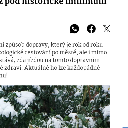
až pod historické minimum
í způsob dopravy, který je rok od roku
kologické cestování po městě, ale i mimo
stává, zda jízdou na tomto dopravním
vé zdraví. Aktuálně ho lze každopádně
nu!