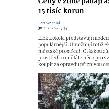
Ceny v zimě padají 
15 tisíc korun
Petr Šindelář
30. 1. 2026 ▪ 07:59
Elektrokola představují modern
populárnější. Umožňují totiž e
městské prostředí. Otázkou zů
prostředku uděláte něco pro s
koupit za opravdu příznivou ce