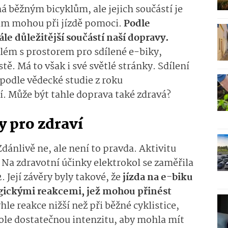
á běžným bicyklům, ale jejich součástí je
vám mohou při jízdě pomoci.
Podle
le důležitější součástí naší dopravy.
lém s prostorem pro sdílené e-biky,
ě. Má to však i své světlé stránky. Sdílení
podle vědecké studie z roku
. Může být tahle doprava také zdravá?
y pro zdraví
dánlivě ne, ale není to pravda. Aktivitu
a. Na zdravotní účinky elektrokol se zaměřila
 Její závěry byly takové, že
jízda na e-biku
ogickými reakcemi, jež mohou přinést
hle reakce nižší než při běžné cyklistice,
ole dostatečnou intenzitu, aby mohla mít