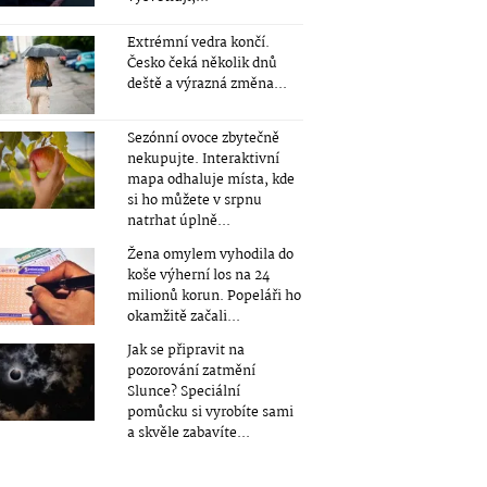
Extrémní vedra končí.
Česko čeká několik dnů
deště a výrazná změna...
Sezónní ovoce zbytečně
nekupujte. Interaktivní
mapa odhaluje místa, kde
si ho můžete v srpnu
natrhat úplně...
Žena omylem vyhodila do
koše výherní los na 24
milionů korun. Popeláři ho
okamžitě začali...
Jak se připravit na
pozorování zatmění
Slunce? Speciální
pomůcku si vyrobíte sami
a skvěle zabavíte...