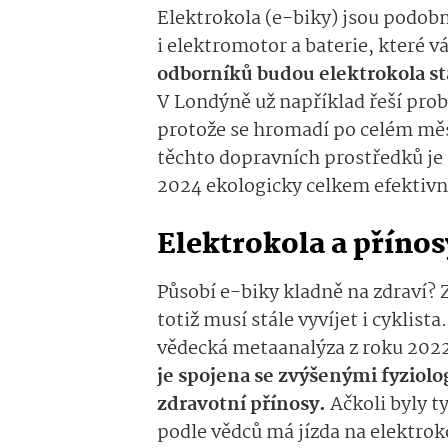
Elektrokola (e-biky) jsou podobn
i elektromotor a baterie, které 
odborníků budou elektrokola stá
V Londýně už například řeší prob
protože se hromadí po celém měst
těchto dopravních prostředků je 
2024 ekologicky celkem efektivní
Elektrokola a přínos
Působí e-biky kladně na zdraví? Z
totiž musí stále vyvíjet i cyklist
vědecká metaanalýza z roku 2022.
je spojena se zvýšenými fyziol
zdravotní přínosy.
Ačkoli byly ty
podle vědců má jízda na elektrok