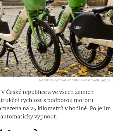
Nemusíte využívat jen sdílená elektrokola ,
Alena...
!
V České republice a ve všech zemích
rukční rychlost
s podporou motoru
 omezena na 25 kilometrů v hodině
. Po jejím
 automaticky vypnout.