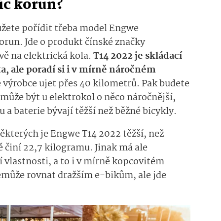
síc korun?
ůžete pořídit třeba model Engwe
orun. Jde o produkt čínské značky
ávě na elektrická kola.
T14 2022
je skládací
a, ale poradí si i v mírně náročném
 výrobce ujet přes 40 kilometrů. Pak budete
 může být u elektrokol o něco náročnější,
a baterie bývají těžší než běžné bicykly.
ěkterých je Engwe T14 2022 těžší, než
 činí 22,7 kilogramu. Jinak má ale
 vlastnosti, a to i v mírně kopcovitém
nemůže rovnat dražším e-bikům, ale jde