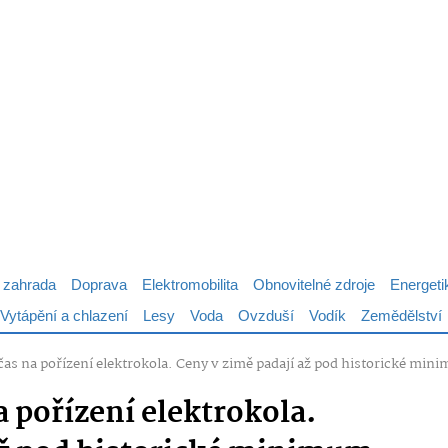
 zahrada
Doprava
Elektromobilita
Obnovitelné zdroje
Energeti
Vytápění a chlazení
Lesy
Voda
Ovzduší
Vodík
Zemědělství
 čas na pořízení elektrokola. Ceny v zimě padají až pod historické mini
a pořízení elektrokola.