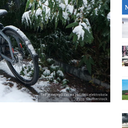
Teď je nejlepší čas na pořízení elektrokola
Foto
: Shutterstock