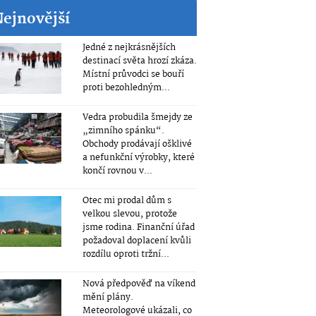
Nejnovější
Jedné z nejkrásnějších
destinací světa hrozí zkáza.
Místní průvodci se bouří
proti bezohledným...
Vedra probudila šmejdy ze
„zimního spánku“.
Obchody prodávají ošklivé
a nefunkční výrobky, které
končí rovnou v...
Otec mi prodal dům s
velkou slevou, protože
jsme rodina. Finanční úřad
požadoval doplacení kvůli
rozdílu oproti tržní...
Nová předpověď na víkend
mění plány.
Meteorologové ukázali, co