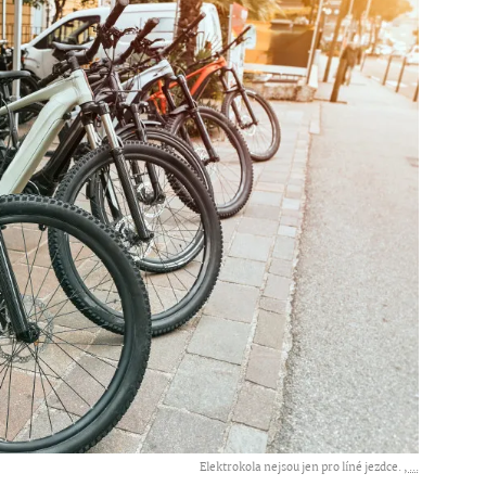
Elektrokola nejsou jen pro líné jezdce. ,
...