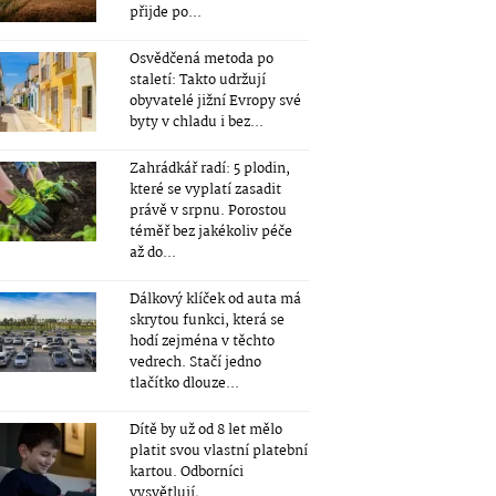
přijde po...
Osvědčená metoda po
staletí: Takto udržují
obyvatelé jižní Evropy své
byty v chladu i bez...
Zahrádkář radí: 5 plodin,
které se vyplatí zasadit
právě v srpnu. Porostou
téměř bez jakékoliv péče
až do...
Dálkový klíček od auta má
skrytou funkci, která se
hodí zejména v těchto
vedrech. Stačí jedno
tlačítko dlouze...
Dítě by už od 8 let mělo
platit svou vlastní platební
kartou. Odborníci
vysvětlují,...