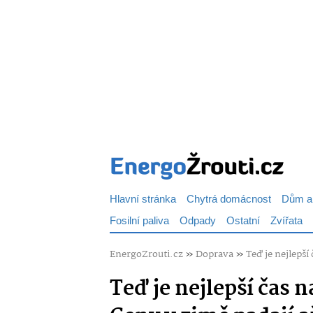
Hlavní stránka
Chytrá domácnost
Dům a
Fosilní paliva
Odpady
Ostatní
Zvířata
EnergoZrouti.cz
»
Doprava
»
Teď je nejlepší
Teď je nejlepší čas n