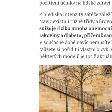
pozitivní účinky na lidské zdraví.
Z hlediska intenzity zátěže zálež
Navíc existují různé třídy a úrov
snižuje riziko mnoha onemocně
rakoviny a diabetu, přičemž sa
V současné době navíc nemusíte k
Můžete si pořídit i vlastní bicyk
některých modelů je totiž aktuál