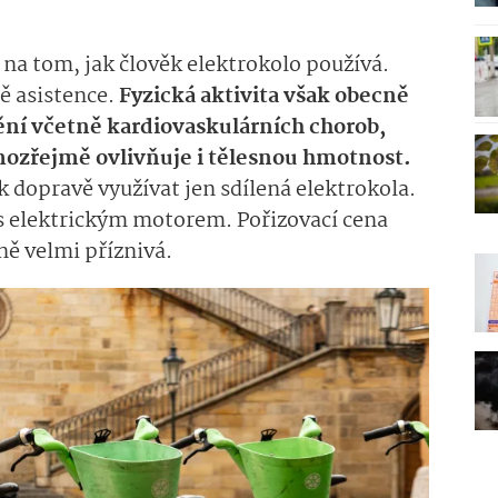
í na tom, jak člověk elektrokolo používá.
ně asistence.
Fyzická aktivita však obecně
ní včetně kardiovaskulárních chorob,
mozřejmě ovlivňuje i tělesnou hmotnost.
 dopravě využívat jen sdílená elektrokola.
l s elektrickým motorem. Pořizovací cena
ně velmi příznivá.