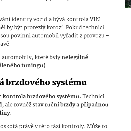
vání identity vozidla bývá kontrola VIN
l by být prorezlý korozí. Pokud technici
jsou povinni automobil vyřadit z provozu –
ravě.
 automobily, které byly
nelegálně
váleného tuningu)
.
ýká brzdového systému
t
kontrola brzdového systému.
Technici
d
, ale rovněž
stav ruční brzdy a případnou
liny
.
skotá právě v této fázi kontroly. Může to