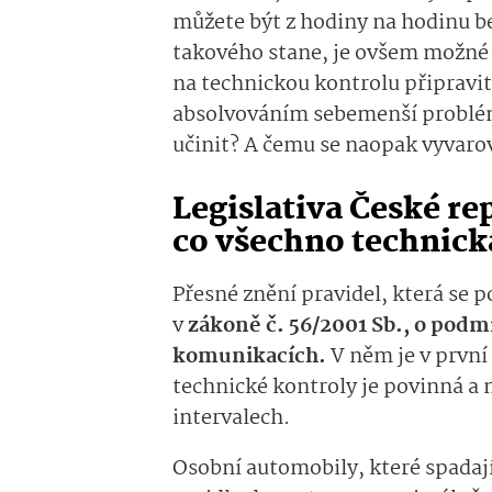
můžete být z hodiny na hodinu b
takového stane, je ovšem možné d
na technickou kontrolu připravit
absolvováním sebemenší problém
učinit? A čemu se naopak vyvaro
Legislativa České re
co všechno technick
Přesné znění pravidel, která se p
v
zákoně č. 56/2001 Sb., o pod
komunikacích.
V něm je v první
technické kontroly je povinná a
intervalech.
Osobní automobily, které spadají