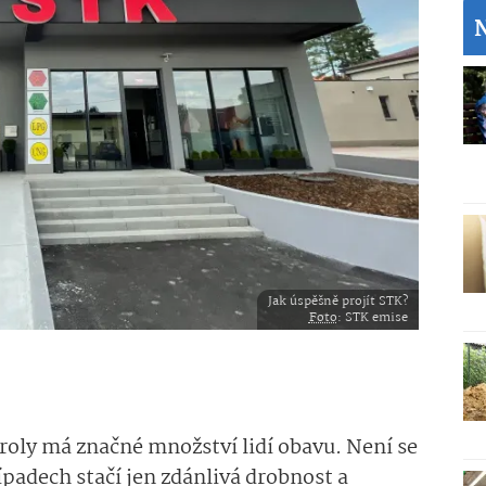
Jak úspěšně projít STK?
Foto
: STK emise
roly má značné množství lidí obavu. Není se
ípadech stačí jen zdánlivá drobnost a