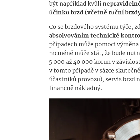
být například kvůli
nepravideln
účinku brzd (včetně ruční brzd
Co se brzdového systému týče, zd
absolvováním technické kontr
případech může pomoci výměna b
nicméně může stát, že bude nutné
5 000 až 40 000 korun v závislos
v tomto případě v sázce skutečn
účastníků provozu), servis brzd 
finančně nákladný.