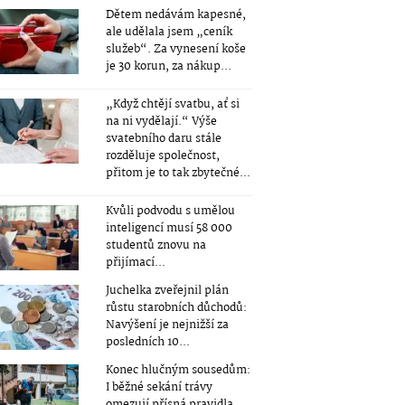
Dětem nedávám kapesné,
ale udělala jsem „ceník
služeb“. Za vynesení koše
je 30 korun, za nákup...
„Když chtějí svatbu, ať si
na ni vydělají.“ Výše
svatebního daru stále
rozděluje společnost,
přitom je to tak zbytečné...
Kvůli podvodu s umělou
inteligencí musí 58 000
studentů znovu na
přijímací...
Juchelka zveřejnil plán
růstu starobních důchodů:
Navýšení je nejnižší za
posledních 10...
Konec hlučným sousedům:
I běžné sekání trávy
omezují přísná pravidla.