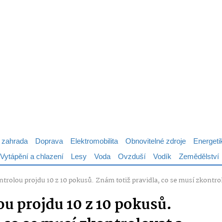
 zahrada
Doprava
Elektromobilita
Obnovitelné zdroje
Energeti
Vytápění a chlazení
Lesy
Voda
Ovzduší
Vodík
Zemědělství
trolou projdu 10 z 10 pokusů. Znám totiž pravidla, co se musí zkontrol
u projdu 10 z 10 pokusů.