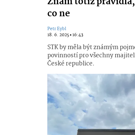
Znám totiž pravidla,
co ne
Petr Eybl
18. 6. 2025 ▪ 16:43
STK by měla být známým pojmem
povinností pro všechny majitel
České republice.