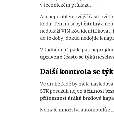
v technickém průkazu.
Asi nejproblémovější částí ověřo
kódu. Ten musí být
čitelný
a nemě
nedokáží VIN kód identifikovat, 
do té doby, dokud nedojde k náp
V žádném případě pak neprojdou
upravené (často se týká nesch
Další kontrola se t
Ve druhé řadě by měla následova
STK posuzují nejen
účinnost brz
přítomnost úniků brzdové kapa
Nemalé množství automobilů ztro