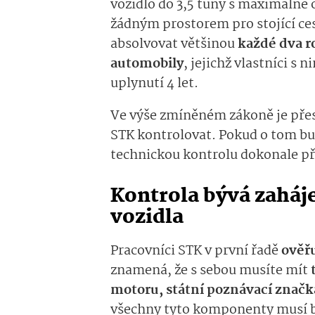
vozidlo do 3,5 tuny s maximálně o
žádným prostorem pro stojící ces
absolvovat většinou
každé dva r
automobily
, jejichž vlastníci s
uplynutí 4 let.
Ve výše zmíněném zákoně je přes
STK kontrolovat. Pokud o tom bud
technickou kontrolu dokonale př
Kontrola bývá zaháj
vozidla
Pracovníci STK v první řadě
ověřu
znamená, že s sebou musíte mít
motoru, státní poznávací značk
všechny tyto komponenty musí bý