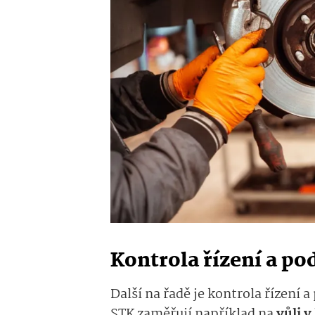
Kontrola řízení a p
Další na řadě je kontrola řízení 
STK zaměřují například na
vůli v