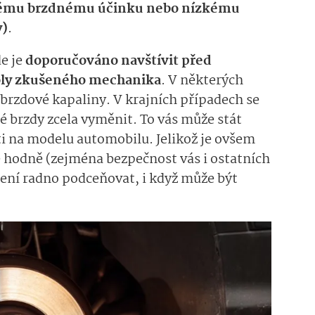
ému brzdnému účinku nebo nízkému
y)
.
e je
doporučováno navštívit před
oly zkušeného mechanika
. V některých
rzdové kapaliny. V krajních případech se
 brzdy zcela vyměnit. To vás může stát
ti na modelu automobilu. Jelikož je ovšem
ě hodně (zejména bezpečnost vás i ostatních
není radno podceňovat, i když může být