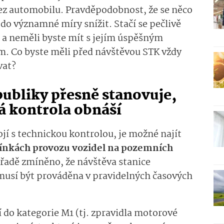
ez automobilu. Pravděpodobnost, že se něco
o významné míry snížit. Stačí se pečlivě
 a neměli byste mít s jejím úspěšným
. Co byste měli před návštěvou STK vždy
vat?
publiky přesně stanovuje,
á kontrola obnáší
ojí s technickou kontrolou, je možné najít
mínkách provozu vozidel na pozemních
 řadě zmíněno, že návštěva stanice
 musí být prováděna v pravidelných časových
 do kategorie M1 (tj. zpravidla motorové