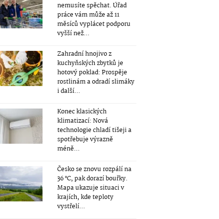
nemusíte spěchat. Úřad
práce vám může až 11
měsíců vyplácet podporu
vyšší než...
Zahradní hnojivo z
kuchyňských zbytků je
hotový poklad: Prospěje
rostlinám a odradí slimáky
i další...
Konec klasických
klimatizací: Nová
technologie chladí tišeji a
spotřebuje výrazně
méně...
Česko se znovu rozpálí na
36 °C, pak dorazí bouřky.
Mapa ukazuje situaci v
krajích, kde teploty
vystřelí...