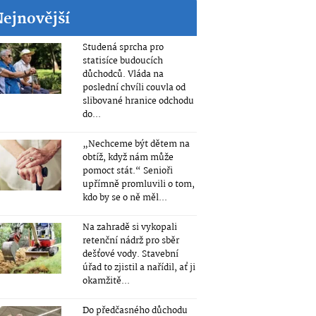
Nejnovější
Studená sprcha pro
statisíce budoucích
důchodců. Vláda na
poslední chvíli couvla od
slibované hranice odchodu
do...
„Nechceme být dětem na
obtíž, když nám může
pomoct stát.“ Senioři
upřímně promluvili o tom,
kdo by se o ně měl...
Na zahradě si vykopali
retenční nádrž pro sběr
dešťové vody. Stavební
úřad to zjistil a nařídil, ať ji
okamžitě...
Do předčasného důchodu