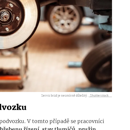
Servis brzd je nesmírně důležitý. ,
Shutterstock....
odvozku
a podvozku. V tomto případě se pracovníci
 hřebenu řízení,
stav tlumičů, pružin,