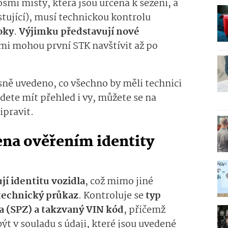
smi místy, která jsou určena k sezení, a
tující), musí technickou kontrolu
oky
.
Výjimku představují nové
 nimi mohou první STK navštívit až po
ně uvedeno, co všechno by měli technici
ete mít přehled i vy, můžete se na
ipravit.
ena ověřením identity
jí identitu vozidla
, což mimo jiné
technický průkaz
. Kontroluje se
typ
a (SPZ) a takzvaný VIN kód
, přičemž
t v souladu s údaji, které jsou uvedené