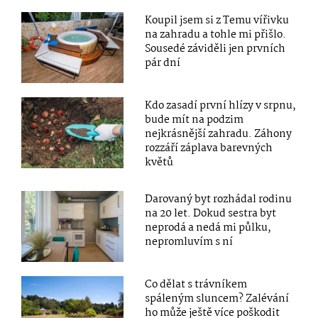
Koupil jsem si z Temu vířivku
na zahradu a tohle mi přišlo.
Sousedé záviděli jen prvních
pár dní
Kdo zasadí první hlízy v srpnu,
bude mít na podzim
nejkrásnější zahradu. Záhony
rozzáří záplava barevných
květů
Darovaný byt rozhádal rodinu
na 20 let. Dokud sestra byt
neprodá a nedá mi půlku,
nepromluvím s ní
Co dělat s trávníkem
spáleným sluncem? Zalévání
ho může ještě více poškodit