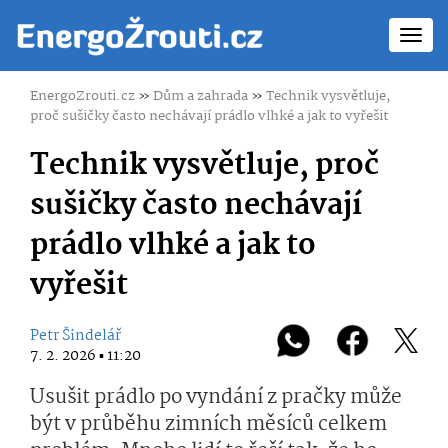
Toggl
navig
EnergoZrouti.cz
»
Dům a zahrada
»
Technik vysvětluje,
proč sušičky často nechávají prádlo vlhké a jak to vyřešit
Technik vysvětluje, proč
sušičky často nechávají
prádlo vlhké a jak to
vyřešit
Petr Šindelář
7. 2. 2026 ▪ 11:20
Usušit prádlo po vyndání z pračky může
být v průběhu zimních měsíců celkem