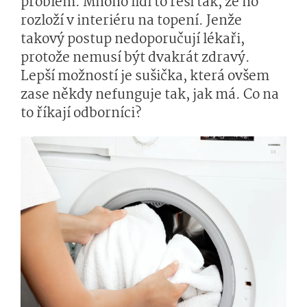
problém. Mnoho lidí to řeší tak, že ho
rozloží v interiéru na topení. Jenže
takový postup nedoporučují lékaři,
protože nemusí být dvakrát zdravý.
Lepší možností je sušička, která ovšem
zase někdy nefunguje tak, jak má. Co na
to říkají odborníci?