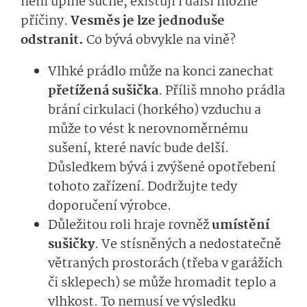
není úplně suché, existují i další možné
příčiny.
Vesměs je lze jednoduše
odstranit.
Co bývá obvykle na vině?
Vlhké prádlo může na konci zanechat
přetížená sušička
. Příliš mnoho prádla
brání cirkulaci (horkého) vzduchu a
může to vést k nerovnoměrnému
sušení, které navíc bude delší.
Důsledkem bývá i zvýšené opotřebení
tohoto zařízení. Dodržujte tedy
doporučení výrobce.
Důležitou roli hraje rovněž
umístění
sušičky
. Ve stísněných a nedostatečně
větraných prostorách (třeba v garážích
či sklepech) se může hromadit teplo a
vlhkost. To nemusí ve výsledku