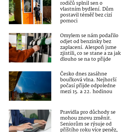
rodičů splnil sen o
vlastním bydlení. Dům
postavil téměř bez cizí
pomoci
Omylem se nám podařilo
odjet od benzinky bez
zaplacení. Alespoň jsme
zjistili, co se stane a za jak
dlouho se na to přijde
Česko dnes zasáhne
bouřková vlna. Nejhorší
počasí přijde odpoledne
mezi 15. a 22. hodinou
Pravidla pro důchody se
mohou znovu změnit.
Seniorům se rýsuje od
příštího roku více peněz,