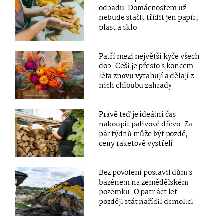
odpadu: Domácnostem už
nebude stačit třídit jen papír,
plast a sklo
Patří mezi největší kýče všech
dob. Češi je přesto s koncem
léta znovu vytahují a dělají z
nich chloubu zahrady
Právě teď je ideální čas
nakoupit palivové dřevo. Za
pár týdnů může být pozdě,
ceny raketově vystřelí
Bez povolení postavil dům s
bazénem na zemědělském
pozemku. O patnáct let
později stát nařídil demolici