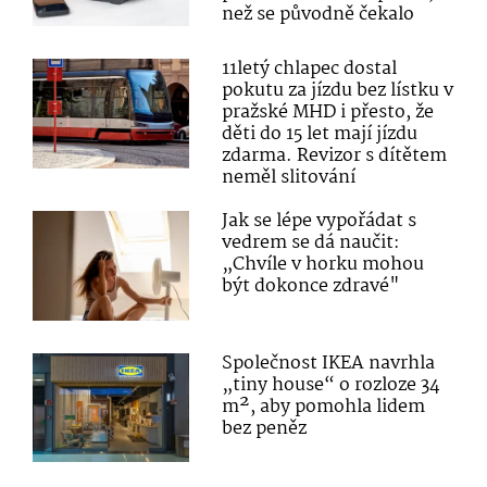
než se původně čekalo
11letý chlapec dostal
pokutu za jízdu bez lístku v
pražské MHD i přesto, že
děti do 15 let mají jízdu
zdarma. Revizor s dítětem
neměl slitování
Jak se lépe vypořádat s
vedrem se dá naučit:
„Chvíle v horku mohou
být dokonce zdravé"
Společnost IKEA navrhla
„tiny house“ o rozloze 34
m², aby pomohla lidem
bez peněz