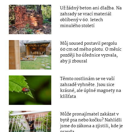
Už žádný beton ani dlažba. Na
zahrady se vrací materiál
oblíbený v 60. letech
minulého století
Můj soused postavil pergolu
60 cm od mého plotu. O měsíc
později ho úřednice vyzvala,
aby ji zboural
Těmto rostlinám se ve vaší
zahradě vyhněte. Jsou sice
krásné, ale úplné magnety na
klíšťata
Může pronajímatel zakázat v
bytě psa nebo kočku? Nahlídli
jsme do zákona a zjistili, kde je