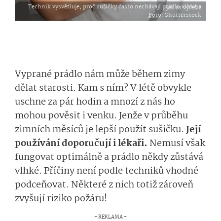
Technik vysvětluje, proč sušičky často nechávají prádlo vlhké a jak to vyřešit
Foto
: Shutterstock
Vyprané prádlo nám může během zimy
dělat starosti. Kam s ním? V létě obvykle
uschne za pár hodin a mnozí z nás ho
mohou pověsit i venku. Jenže v průběhu
zimních měsíců je lepší použít sušičku.
Její
používání doporučují i lékaři.
Nemusí však
fungovat optimálně a prádlo někdy zůstává
vlhké. Příčiny není podle techniků vhodné
podceňovat. Některé z nich totiž zároveň
zvyšují riziko požáru!