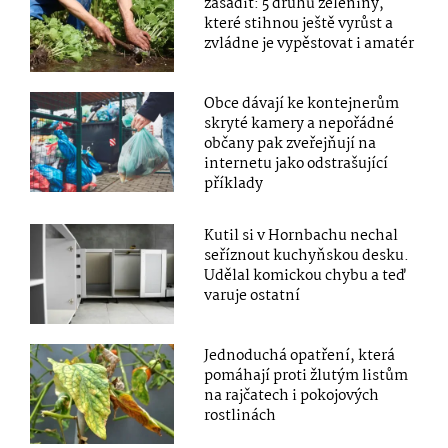
zasadit: 5 druhů zeleniny,
které stihnou ještě vyrůst a
zvládne je vypěstovat i amatér
Obce dávají ke kontejnerům
skryté kamery a nepořádné
občany pak zveřejňují na
internetu jako odstrašující
příklady
Kutil si v Hornbachu nechal
seříznout kuchyňskou desku.
Udělal komickou chybu a teď
varuje ostatní
Jednoduchá opatření, která
pomáhají proti žlutým listům
na rajčatech i pokojových
rostlinách