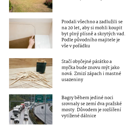
Prodali všechno a zadlužili se
na 20 let, aby si mohli koupit
byt plný plísně a skrytých vad.
Podle původního majitele je
vše v pořádku
Stačí obyčejné párátko a
myčka bude znovu mýt jako
nová. Zmizí zápach i mastné
usazeniny
Bagry během jediné noci
srovnaly se zemí dva pražské
mosty. Důvodem je rozšíření
vytížené dálnice