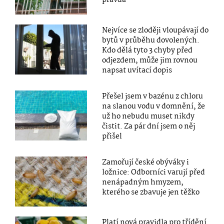
pravda
Nejvíce se zloději vloupávají do
bytů v průběhu dovolených.
Kdo dělá tyto 3 chyby před
odjezdem, může jim rovnou
napsat uvítací dopis
Přešel jsem v bazénu z chloru
na slanou vodu v domnění, že
už ho nebudu muset nikdy
čistit. Za pár dní jsem o něj
přišel
Zamořují české obýváky i
ložnice: Odborníci varují před
nenápadným hmyzem,
kterého se zbavuje jen těžko
Platí nová pravidla pro třídění