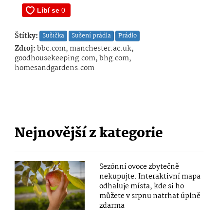
Štítky:
Sušička
Sušení prádla
Prádlo
Zdroj:
bbc.com, manchester.ac.uk,
goodhousekeeping.com, bhg.com,
homesandgardens.com
Nejnovější z kategorie
Sezónní ovoce zbytečně
nekupujte. Interaktivní mapa
odhaluje místa, kde si ho
můžete v srpnu natrhat úplně
zdarma