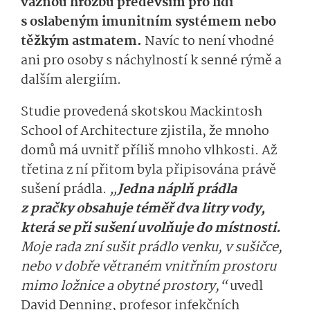
vážnou hrozbu především pro lidi
s oslabeným imunitním systémem nebo
těžkým astmatem.
Navíc to není vhodné
ani pro osoby s náchylností k senné rýmě a
dalším alergiím.
Studie provedená skotskou Mackintosh
School of Architecture zjistila, že mnoho
domů má uvnitř příliš mnoho vlhkosti. Až
třetina z ní přitom byla připisována právě
sušení prádla.
„
Jedna náplň prádla
z pračky obsahuje téměř dva litry vody,
která se při sušení uvolňuje do místnosti.
Moje rada zní sušit prádlo venku, v sušičce,
nebo v dobře větraném vnitřním prostoru
mimo ložnice a obytné prostory,“
uvedl
David Denning, profesor infekčních