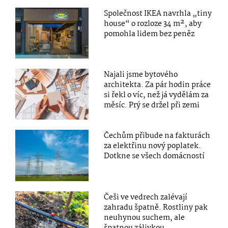
Společnost IKEA navrhla „tiny
house“ o rozloze 34 m², aby
pomohla lidem bez peněz
Najali jsme bytového
architekta. Za pár hodin práce
si řekl o víc, než já vydělám za
měsíc. Prý se držel při zemi
Čechům přibude na fakturách
za elektřinu nový poplatek.
Dotkne se všech domácností
Češi ve vedrech zalévají
zahradu špatně. Rostliny pak
neuhynou suchem, ale
špatnou zálivkou