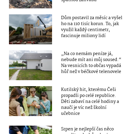
Dům postavil za měsíc a vyšel
ho na 110 tisíc korun. To, jak
využil každý centimetr,
fascinuje miliony lidí
„Na co nemám peníze já,
nebude mít ani můj soused.“
Na vesnicích to občas vypadá
hůř než v béčkové telenovele
Kutilský hit, kterému Češi
propadli po celé republice.
Děti zabaví na celé hodiny a
naučí je víc než školní
učebnice
Srpen je nejlepší čas něco