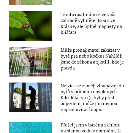
Těmto rostlinám se ve vaší
zahradě vyhněte. Jsou sice
krásné, ale úplné magnety na
klíšťata
Může pronajímatel zakázat v
bytě psa nebo kočku? Nahlídli
jsme do zákona a zjistili, kde je
pravda
Nejvíce se zloději vloupávají do
bytů v průběhu dovolených.
Kdo dělá tyto 3 chyby před
odjezdem, může jim rovnou
napsat uvítací dopis
Přešel jsem v bazénu z chloru
na slanou vodu v domnění, že