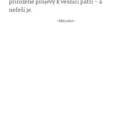
přirozené projevy k vesnici patří – a
neřeší je.