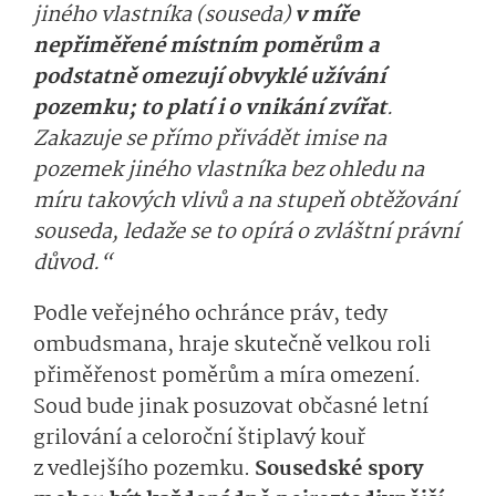
jiného vlastníka (souseda)
v míře
nepřiměřené místním poměrům a
podstatně omezují obvyklé užívání
pozemku; to platí i o vnikání zvířat
.
Zakazuje se přímo přivádět imise na
pozemek jiného vlastníka bez ohledu na
míru takových vlivů a na stupeň obtěžování
souseda, ledaže se to opírá o zvláštní právní
důvod.“
Podle veřejného ochránce práv, tedy
ombudsmana, hraje skutečně velkou roli
přiměřenost poměrům a míra omezení.
Soud bude jinak posuzovat občasné letní
grilování a celoroční štiplavý kouř
z vedlejšího pozemku.
Sousedské spory