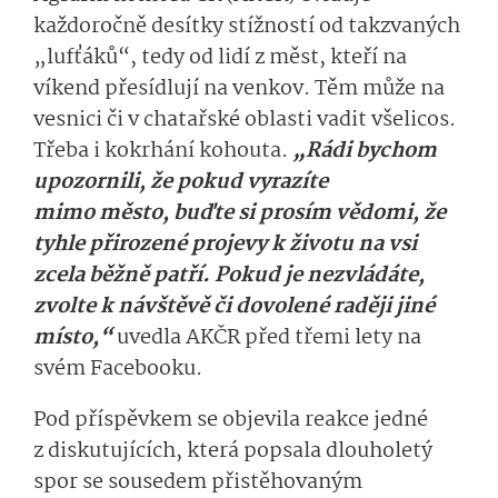
každoročně desítky stížností od takzvaných
„lufťáků“, tedy od lidí z měst, kteří na
víkend přesídlují na venkov. Těm může na
vesnici či v chatařské oblasti vadit všelicos.
Třeba i kokrhání kohouta.
„Rádi bychom
upozornili, že pokud vyrazíte
mimo město, buďte si prosím vědomi, že
tyhle přirozené projevy k životu na vsi
zcela běžně patří.
Pokud je nezvládáte,
zvolte k návštěvě či dovolené raději jiné
místo,“
uvedla AKČR před třemi lety na
svém Facebooku.
Pod příspěvkem se objevila reakce jedné
z diskutujících, která popsala dlouholetý
spor se sousedem přistěhovaným