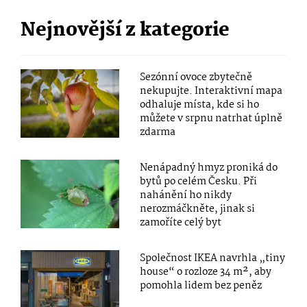
Nejnovější z kategorie
Sezónní ovoce zbytečně
nekupujte. Interaktivní mapa
odhaluje místa, kde si ho
můžete v srpnu natrhat úplně
zdarma
Nenápadný hmyz proniká do
bytů po celém Česku. Při
nahánění ho nikdy
nerozmáčkněte, jinak si
zamoříte celý byt
Společnost IKEA navrhla „tiny
house“ o rozloze 34 m², aby
pomohla lidem bez peněz