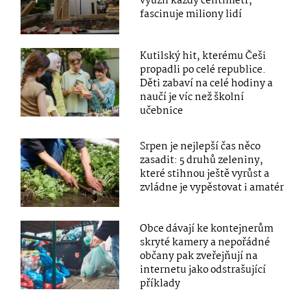
využil každý centimetr,
fascinuje miliony lidí
Kutilský hit, kterému Češi
propadli po celé republice.
Děti zabaví na celé hodiny a
naučí je víc než školní
učebnice
Srpen je nejlepší čas něco
zasadit: 5 druhů zeleniny,
které stihnou ještě vyrůst a
zvládne je vypěstovat i amatér
Obce dávají ke kontejnerům
skryté kamery a nepořádné
občany pak zveřejňují na
internetu jako odstrašující
příklady