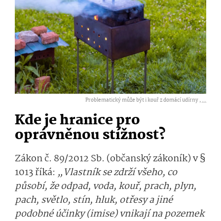
Problematický může být i kouř z domácí udírny ,
...
Kde je hranice pro
oprávněnou stížnost?
Zákon č. 89/2012 Sb. (občanský zákoník) v §
1013 říká:
„
Vlastník se zdrží všeho, co
působí, že odpad, voda, kouř, prach, plyn,
pach, světlo, stín, hluk, otřesy a jiné
podobné účinky (imise) vnikají na pozemek