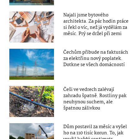
Najali jsme bytového
architekta. Za pár hodin práce
si řekl o víc, než já vydělám za
měsíc. Prý se držel při zemi
Čechům přibude na fakturách
za elektřinu nový poplatek.
Dotkne se všech domácností
Češi ve vedrech zalévají
zahradu špatně. Rostliny pak
neuhynou suchem, ale
špatnou zálivkou
Dům postavil za měsíc a vyšel
ho na 110 tisíc korun. To, jak