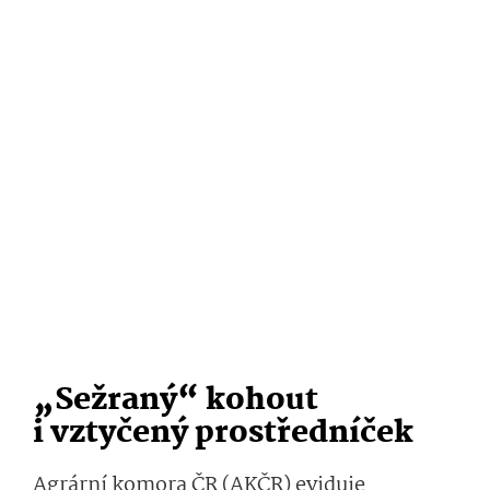
„Sežraný“ kohout
i vztyčený prostředníček
Agrární komora ČR (AKČR) eviduje