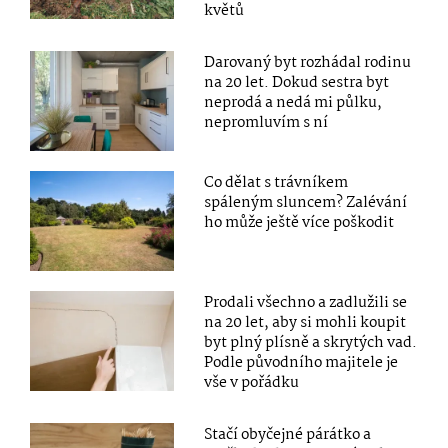
květů
Darovaný byt rozhádal rodinu
na 20 let. Dokud sestra byt
neprodá a nedá mi půlku,
nepromluvím s ní
Co dělat s trávníkem
spáleným sluncem? Zalévání
ho může ještě více poškodit
Prodali všechno a zadlužili se
na 20 let, aby si mohli koupit
byt plný plísně a skrytých vad.
Podle původního majitele je
vše v pořádku
Stačí obyčejné párátko a