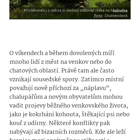
Přistěhovalci z města si mohou stěžovat třeba na hlučného kohouta
Foto
: Shutterstock
O víkendech a během dovolených míří
mnoho lidí z měst na venkov nebo do
chatových oblastí. Právě tam ale často
vznikají sousedské spory. Zatímco místní
považují nově příchozí za „náplavu“,
chalupářům a novým obyvatelům mohou
vadit projevy běžného venkovského života,
jako je kokrhání kohouta, štěkající psi nebo
kouř z udírny. Některé konflikty pak
nabývají až bizarních rozměrů. Kde ale leží