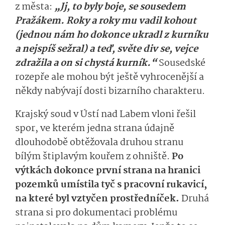
z města:
„Jj, to byly boje, se sousedem
Pražákem. Roky a roky mu vadil kohout
(jednou nám ho dokonce ukradl z kurníku
a nejspíš sežral) a teď, světe div se, vejce
zdražila a on si chystá kurník.“
Sousedské
rozepře ale mohou být ještě vyhrocenější a
někdy nabývají dosti bizarního charakteru.
Krajský soud v Ústí nad Labem vloni řešil
spor, ve kterém jedna strana údajně
dlouhodobě obtěžovala druhou stranu
bílým štiplavým kouřem z ohniště.
Po
výtkách dokonce první strana na hranici
pozemků umístila tyč s pracovní rukavicí,
na které byl vztyčen prostředníček.
Druhá
strana si pro dokumentaci problému