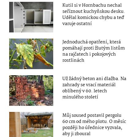
Kutil si v Hornbachu nechal
seříznout kuchyňskou desku.
Udělal komickou chybu a teď
varuje ostatní
Jednoduchá opatření, která
pomáhají proti žlutým listům
na rajčatech i pokojových
rostlinách
Už žádný beton ani dlažba. Na
zahrady se vrací materiál
oblíbený v 60. letech
minulého století
Můj soused postavil pergolu
60 cm od mého plotu. O měsíc
později ho úřednice vyzvala,
aby ji zboural