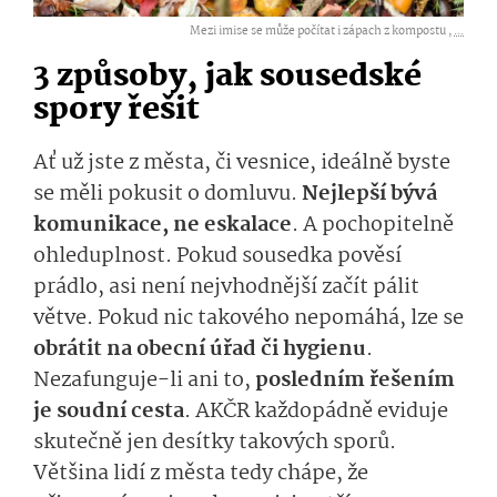
Mezi imise se může počítat i zápach z kompostu ,
...
3 způsoby, jak sousedské
spory řešit
Ať už jste z města, či vesnice, ideálně byste
se měli pokusit o domluvu.
Nejlepší bývá
komunikace, ne eskalace
.
A pochopitelně
ohleduplnost. Pokud sousedka pověsí
prádlo, asi není nejvhodnější začít pálit
větve. Pokud nic takového nepomáhá, lze se
obrátit na obecní úřad či hygienu
.
Nezafunguje-li ani to,
posledním řešením
je soudní cesta
. AKČR každopádně eviduje
skutečně jen desítky takových sporů.
Většina lidí z města tedy chápe, že