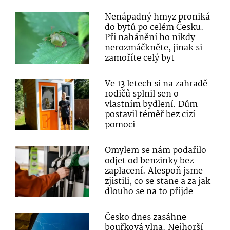
Nenápadný hmyz proniká
do bytů po celém Česku.
Při nahánění ho nikdy
nerozmáčkněte, jinak si
zamoříte celý byt
Ve 13 letech si na zahradě
rodičů splnil sen o
vlastním bydlení. Dům
postavil téměř bez cizí
pomoci
Omylem se nám podařilo
odjet od benzinky bez
zaplacení. Alespoň jsme
zjistili, co se stane a za jak
dlouho se na to přijde
Česko dnes zasáhne
bouřková vlna. Nejhorší