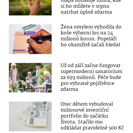
mapa odhaluje místa, kde
si ho můžete v srpnu
natrhat úplně zdarma
Žena omylem vyhodila do
koše výherní los na 24
milionů korun. Popeláři
ho okamžitě začali hledat
Už od září začne fungovat
supermoderní sanatorium
za 693 milionů. Péče bude
pro vybrané pojištěnce
zdarma
Otec dětem vybudoval
milionové investiční
portfolio do začátku
života. Stačilo mu
odkládat pravidelně 500 Kč