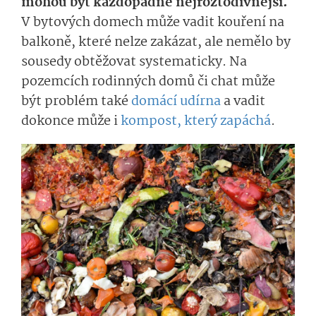
mohou být každopádně nejroztodivnější.
V bytových domech může vadit kouření na
balkoně, které nelze zakázat, ale nemělo by
sousedy obtěžovat systematicky. Na
pozemcích rodinných domů či chat může
být problém také
domácí udírna
a vadit
dokonce může i
kompost, který zapáchá
.