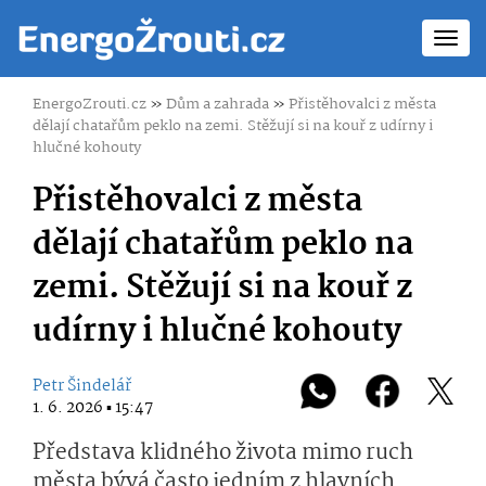
Toggl
navig
EnergoZrouti.cz
»
Dům a zahrada
»
Přistěhovalci z města
dělají chatařům peklo na zemi. Stěžují si na kouř z udírny i
hlučné kohouty
Přistěhovalci z města
dělají chatařům peklo na
zemi. Stěžují si na kouř z
udírny i hlučné kohouty
Petr Šindelář
1. 6. 2026 ▪ 15:47
Představa klidného života mimo ruch
města bývá často jedním z hlavních