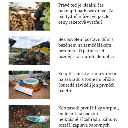
Právě teď je ideální čas
nakoupit palivové dřevo. Za
pár týdnů může být pozdě,
ceny raketově vystřelí
Bez povolení postavil dům s
bazénem na zemědělském
pozemku. O patnáct let
později stát nařídil demolici
Koupil jsem si z Temu vířivku
na zahradu a tohle mi přišlo.
Sousedé záviděli jen prvních
pár dní
Kdo zasadí první hlízy v srpnu,
bude mít na podzim
nejkrásnější zahradu. Záhony
rozzáří záplava barevných