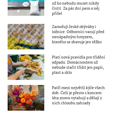
už ho nebudu muset nikdy
čistit. Za pár dní jsem o něj
přišel
Zamořují české obýváky i
ložnice: Odborníci varují před
nenápadným hmyzem,
kterého se zbavuje jen těžko
Platí nová pravidla pro třídění
odpadu: Domácnostem už
nebude stačit třídit jen papír,
plast a sklo
Patří mezi největší kýče všech
dob. Češi je přesto s koncem
léta znovu vytahují a dělají z
nich chloubu zahrady