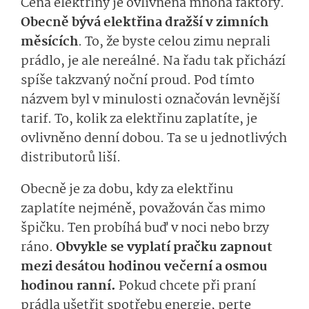
Cena elektřiny je ovlivněna mnoha faktory.
Obecně bývá elektřina dražší v zimních
měsících
. To, že byste celou zimu neprali
prádlo, je ale nereálné. Na řadu tak přichází
spíše takzvaný noční proud. Pod tímto
názvem byl v minulosti označován levnější
tarif. To, kolik za elektřinu zaplatíte, je
ovlivněno denní dobou. Ta se u jednotlivých
distributorů liší.
Obecně je za dobu, kdy za elektřinu
zaplatíte nejméně, považován čas mimo
špičku. Ten probíhá buď v noci nebo brzy
ráno.
Obvykle se vyplatí pračku zapnout
mezi desátou hodinou večerní a osmou
hodinou ranní.
Pokud chcete při praní
prádla ušetřit spotřebu energie, perte