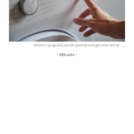
Některé z programů jsou ke spotřebě energie velmi šetrné. ,
...