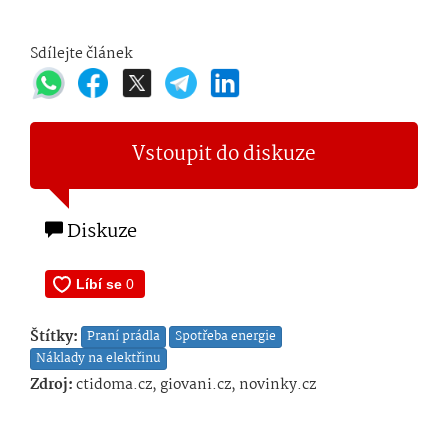
Sdílejte článek
Vstoupit do diskuze
Diskuze
Štítky:
Praní prádla
Spotřeba energie
Náklady na elektřinu
Zdroj:
ctidoma.cz, giovani.cz, novinky.cz