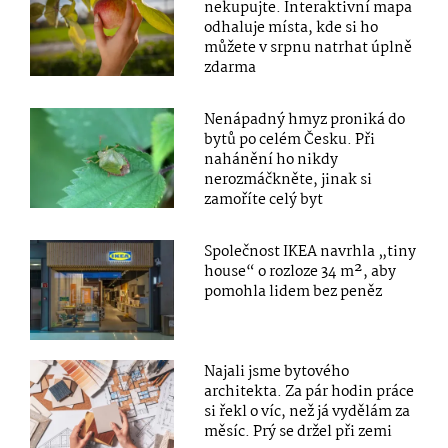
nekupujte. Interaktivní mapa
odhaluje místa, kde si ho
můžete v srpnu natrhat úplně
zdarma
Nenápadný hmyz proniká do
bytů po celém Česku. Při
nahánění ho nikdy
nerozmáčkněte, jinak si
zamoříte celý byt
Společnost IKEA navrhla „tiny
house“ o rozloze 34 m², aby
pomohla lidem bez peněz
Najali jsme bytového
architekta. Za pár hodin práce
si řekl o víc, než já vydělám za
měsíc. Prý se držel při zemi