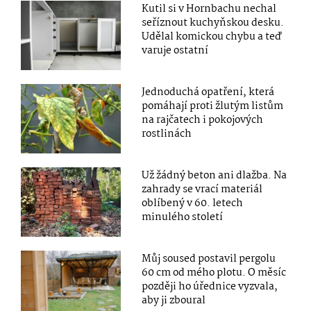
Kutil si v Hornbachu nechal
seříznout kuchyňskou desku.
Udělal komickou chybu a teď
varuje ostatní
Jednoduchá opatření, která
pomáhají proti žlutým listům
na rajčatech i pokojových
rostlinách
Už žádný beton ani dlažba. Na
zahrady se vrací materiál
oblíbený v 60. letech
minulého století
Můj soused postavil pergolu
60 cm od mého plotu. O měsíc
později ho úřednice vyzvala,
aby ji zboural