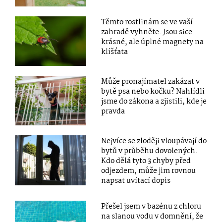
Těmto rostlinám se ve vaší
zahradě vyhněte. Jsou sice
krásné, ale úplné magnety na
klíšťata
Může pronajímatel zakázat v
bytě psa nebo kočku? Nahlídli
jsme do zákona a zjistili, kde je
pravda
Nejvíce se zloději vloupávají do
bytů v průběhu dovolených.
Kdo dělá tyto 3 chyby před
odjezdem, může jim rovnou
napsat uvítací dopis
Přešel jsem v bazénu z chloru
na slanou vodu v domnění, že