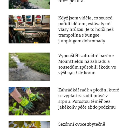
hrozí pokuta
Když jsem viděla, co soused
pořídil dětem, vstávaly mi
vlasy hrůzou. Je to horší než
trampolína s bungee
jumpingem dohromady
Vypouštěli zahradní bazén z
Mountfieldu na zahradu a
sousedům způsobili škodu ve
výši 150 tisíc korun
Zahrádkář radí: 5 plodin, které
se vyplatí zasadit právě v
srpnu. Porostou téměř bez
jakékoliv péče až do podzimu
Sezónní ovoce zbytečně