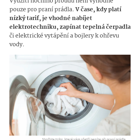
Využití nočního proudu není výhodné
pouze pro praní prádla.
V čase, kdy platí
nízký tarif, je vhodné nabíjet
elektrotechniku, zapínat tepelná čerpadla
či elektrické vytápění a bojlery k ohřevu
vody.
Využijte triky, které vám ušetří peníze při praní prádla ,
...