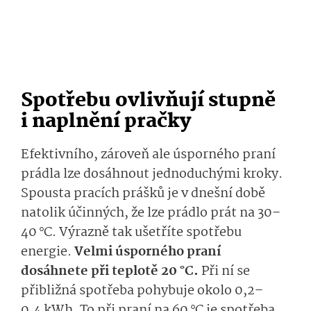
Spotřebu ovlivňují stupně
i naplnění pračky
Efektivního, zároveň ale úsporného praní
prádla lze dosáhnout jednoduchými kroky.
Spousta pracích prášků je v dnešní době
natolik účinných, že lze prádlo prát na 30–
40 °C. Výrazně tak ušetříte spotřebu
energie.
Velmi úsporného praní
dosáhnete při teplotě 20 °C.
Při ní se
přibližná spotřeba pohybuje okolo 0,2–
0,4 kWh. To při praní na 60 °C je spotřeba