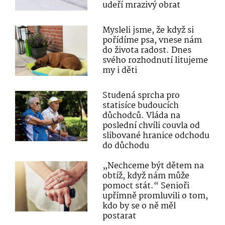
udeří mrazivý obrat
Mysleli jsme, že když si
pořídíme psa, vnese nám
do života radost. Dnes
svého rozhodnutí litujeme
my i děti
Studená sprcha pro
statisíce budoucích
důchodců. Vláda na
poslední chvíli couvla od
slibované hranice odchodu
do důchodu
„Nechceme být dětem na
obtíž, když nám může
pomoct stát.“ Senioři
upřímně promluvili o tom,
kdo by se o ně měl
postarat