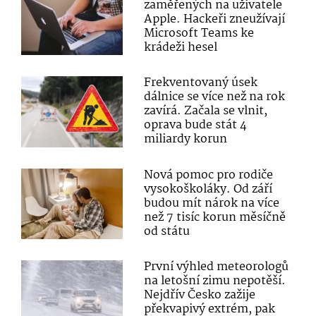
zaměřených na uživatele
Apple. Hackeři zneužívají
Microsoft Teams ke
krádeži hesel
Frekventovaný úsek
dálnice se více než na rok
zavírá. Začala se vlnit,
oprava bude stát 4
miliardy korun
Nová pomoc pro rodiče
vysokoškoláky. Od září
budou mít nárok na více
než 7 tisíc korun měsíčně
od státu
První výhled meteorologů
na letošní zimu nepotěší.
Nejdřív Česko zažije
překvapivý extrém, pak