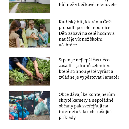
hůř než v béčkové telenovele
Kutilský hit, kterému Češi
propadli po celé republice.
Děti zabaví na celé hodiny a
naučí je víc než školní
učebnice
Srpen je nejlepší čas něco
zasadit: 5 druhů zeleniny,
které stihnou ještě vyrůst a
zvládne je vypěstovat i amatér
Obce dávají ke kontejnerům
skryté kamery a nepořádné
občany pak zveřejňují na
internetu jako odstrašující
příklady