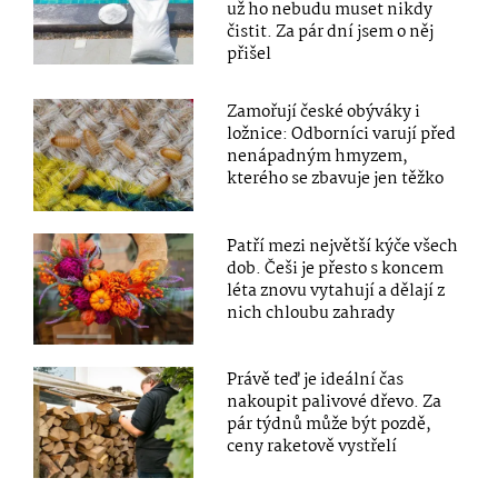
už ho nebudu muset nikdy
čistit. Za pár dní jsem o něj
přišel
Zamořují české obýváky i
ložnice: Odborníci varují před
nenápadným hmyzem,
kterého se zbavuje jen těžko
Patří mezi největší kýče všech
dob. Češi je přesto s koncem
léta znovu vytahují a dělají z
nich chloubu zahrady
Právě teď je ideální čas
nakoupit palivové dřevo. Za
pár týdnů může být pozdě,
ceny raketově vystřelí