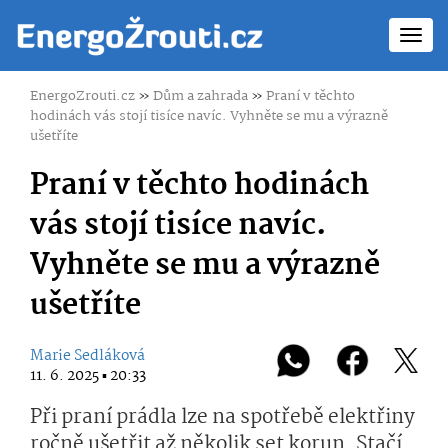
Toggl
navig
EnergoZrouti.cz
»
Dům a zahrada
»
Praní v těchto
hodinách vás stojí tisíce navíc. Vyhněte se mu a výrazně
ušetříte
Praní v těchto hodinách
vás stojí tisíce navíc.
Vyhněte se mu a výrazně
ušetříte
Marie Sedláková
11. 6. 2025 ▪ 20:33
Při praní prádla lze na spotřebě elektřiny
ročně ušetřit až několik set korun. Stačí