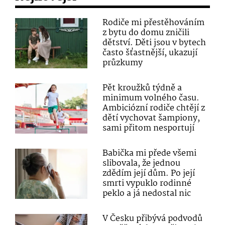
Rodiče mi přestěhováním
z bytu do domu zničili
dětství. Děti jsou v bytech
často šťastnější, ukazují
průzkumy
Pět kroužků týdně a
minimum volného času.
Ambiciózní rodiče chtějí z
dětí vychovat šampiony,
sami přitom nesportují
Babička mi přede všemi
slibovala, že jednou
zdědím její dům. Po její
smrti vypuklo rodinné
peklo a já nedostal nic
V Česku přibývá podvodů