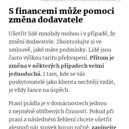
S financemi může pomoci
změna dodavatele
Ušetřit lidé mnohdy mohou i v případě, že
změní dodavatele. Zkontrolujte si ve
smlouvě, jaké máte podmínky. Lidé jsou
často výškou tarifu překvapení.
Přitom je
změna v některých případech velmi
jednoduchá.
I tam, kde se vás
poskytovatelé jako klienta nechtějí vzdát,
je vždy šance na úspěch.
Praní prádla je v domácnostech jednou
z nejméně oblíbených činností. Pokud při
praní a následném žehlení chcete ušetřit
alespoň pár stovek korun ročně,
zapínejte