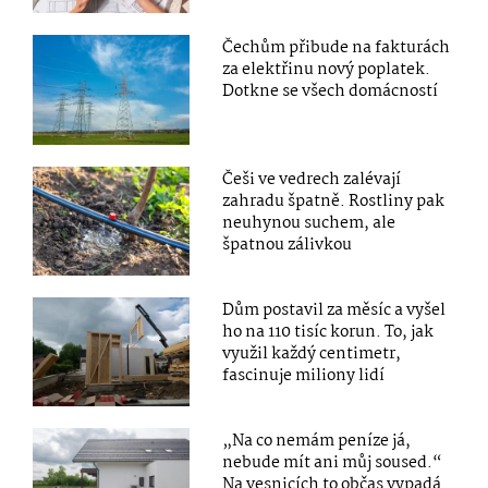
Čechům přibude na fakturách
za elektřinu nový poplatek.
Dotkne se všech domácností
Češi ve vedrech zalévají
zahradu špatně. Rostliny pak
neuhynou suchem, ale
špatnou zálivkou
Dům postavil za měsíc a vyšel
ho na 110 tisíc korun. To, jak
využil každý centimetr,
fascinuje miliony lidí
„Na co nemám peníze já,
nebude mít ani můj soused.“
Na vesnicích to občas vypadá