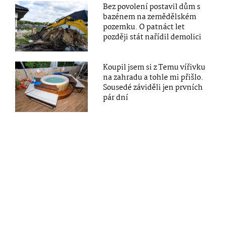
Bez povolení postavil dům s
bazénem na zemědělském
pozemku. O patnáct let
později stát nařídil demolici
Koupil jsem si z Temu vířivku
na zahradu a tohle mi přišlo.
Sousedé záviděli jen prvních
pár dní