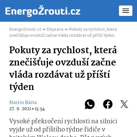
Toggl
navig
EnergoZrouti.cz
»
Doprava
»
Pokuty za rychlost, která
znečišťuje ovzduší začne vláda rozdávat už příští týden
Pokuty za rychlost, která
znečišťuje ovzduší začne
vláda rozdávat už příští
týden
Martin Bárta
27. 9. 2021 ▪ 15:54
Vysoké překročení rychlosti na silnici
vyjde už od příštího týdne řidiče v