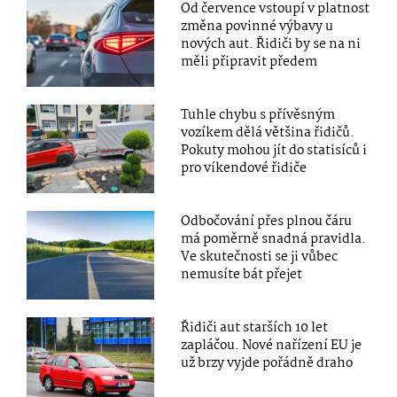
Od července vstoupí v platnost
změna povinné výbavy u
nových aut. Řidiči by se na ni
měli připravit předem
Tuhle chybu s přívěsným
vozíkem dělá většina řidičů.
Pokuty mohou jít do statisíců i
pro víkendové řidiče
Odbočování přes plnou čáru
má poměrně snadná pravidla.
Ve skutečnosti se ji vůbec
nemusíte bát přejet
Řidiči aut starších 10 let
zapláčou. Nové nařízení EU je
už brzy vyjde pořádně draho