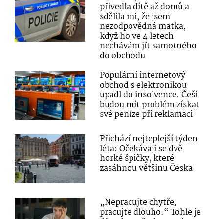
přivedla dítě až domů a
sdělila mi, že jsem
nezodpovědná matka,
když ho ve 4 letech
nechávám jít samotného
do obchodu
Populární internetový
obchod s elektronikou
upadl do insolvence. Češi
budou mít problém získat
své peníze při reklamaci
Přichází nejteplejší týden
léta: Očekávají se dvě
horké špičky, které
zasáhnou většinu Česka
„Nepracujte chytře,
pracujte dlouho.“ Tohle je