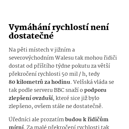
Vymáhání rychlostí není
dostatečné
Na pěti místech v jižním a
severovýchodním Walesu tak mohou řidiči
dostat od příštího týdne pokutu za větší
překročení rychlosti 50 mil / h, tedy
80 kilometrů za hodinu
. Velšská vláda se
tak podle serveru BBC snaží o
podporu
zlepšení ovzduší
, které sice již bylo
zlepšeno, ovšem stále ne dostatečně.
Úředníci ale prozatím
budou k řidičům
mírní
. Za malé překročení rychlosti tak