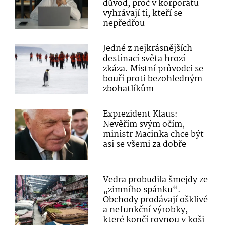
důvod, proč v korporátu
vyhrávají ti, kteří se
nepředřou
Jedné z nejkrásnějších
destinací světa hrozí
zkáza. Místní průvodci se
bouří proti bezohledným
zbohatlíkům
Exprezident Klaus:
Nevěřím svým očím,
ministr Macinka chce být
asi se všemi za dobře
Vedra probudila šmejdy ze
„zimního spánku“.
Obchody prodávají ošklivé
a nefunkční výrobky,
které končí rovnou v koši