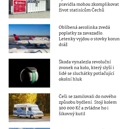
pravidla mohou zkomplikovat
život statisícům Čechů
Oblíbená aerolinka zvedá
poplatky za zavazadlo.
Letenky vyjdou o stovky korun
dráž
Škoda vynalezla revoluční
zvonek na kolo, který slyší i
lidé se sluchátky potlačující
okolní hluk
Češi se zamilovali do nového
způsobu bydlení. Stojí kolem
300 000 Kč a zvládne ho i
šikovný kutil