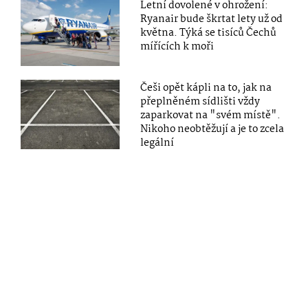
Letní dovolené v ohrožení:
Ryanair bude škrtat lety už od
května. Týká se tisíců Čechů
mířících k moři
Češi opět kápli na to, jak na
přeplněném sídlišti vždy
zaparkovat na "svém místě".
Nikoho neobtěžují a je to zcela
legální