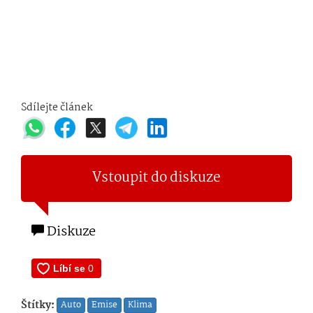
Sdílejte článek
Vstoupit do diskuze
Diskuze
Štítky:
Auto
Emise
Klima