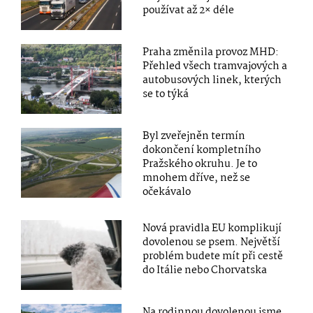
používat až 2× déle
Praha změnila provoz MHD:
Přehled všech tramvajových a
autobusových linek, kterých
se to týká
Byl zveřejněn termín
dokončení kompletního
Pražského okruhu. Je to
mnohem dříve, než se
očekávalo
Nová pravidla EU komplikují
dovolenou se psem. Největší
problém budete mít při cestě
do Itálie nebo Chorvatska
Na rodinnou dovolenou jsme