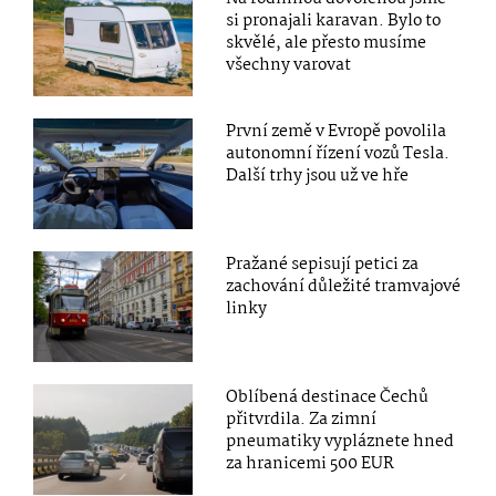
si pronajali karavan. Bylo to
skvělé, ale přesto musíme
všechny varovat
První země v Evropě povolila
autonomní řízení vozů Tesla.
Další trhy jsou už ve hře
Pražané sepisují petici za
zachování důležité tramvajové
linky
Oblíbená destinace Čechů
přitvrdila. Za zimní
pneumatiky vypláznete hned
za hranicemi 500 EUR