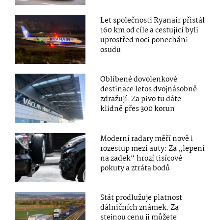
Let společnosti Ryanair přistál
160 km od cíle a cestující byli
uprostřed noci ponecháni
osudu
Oblíbené dovolenkové
destinace letos dvojnásobně
zdražují. Za pivo tu dáte
klidně přes 300 korun
Moderní radary měří nově i
rozestup mezi auty: Za „lepení
na zadek“ hrozí tisícové
pokuty a ztráta bodů
Stát prodlužuje platnost
dálničních známek. Za
stejnou cenu ji můžete