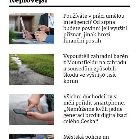
Nejnovější
Používáte v práci umělou
inteligenci? Od srpna
budete povinni její využití
přiznat, jinak hrozí
finanční postih
Vypouštěli zahradní bazén
z Mountfieldu na zahradu
a sousedům způsobili
škodu ve výši 150 tisíc
korun
Všichni důchodci by si
měli pořídit smartphone.
„Nemůžeme kvůli jedné
generaci brzdit digitalizaci
celého Česka“
Městská policie mi