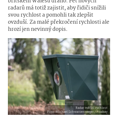
britském Walesu draho. Pět nových
radarů má totiž zajistit, aby řidiči snížili
svou rychlost a pomohli tak zlepšit
ovzduší. Za malé překročení rychlosti ale
hrozí jen nevinný dopis.
Radar měřící rychlost
Foto
: Michael Schwarzenberger / Pixabay