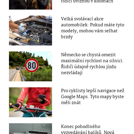
řidiči uvíznou v kolonách
Velká svolávací akce
automobilek: Pokud máte tyto
modely, mohou vám selhat
brzdy
Německo se chystá omezit
maximální rychlost na silnici.
Řidiči údajně rychlou jízdu
nezvládají
Pro cyklisty lepší navigace než
Google Maps. Tyto mapy byste
měli znát
Konec pohodlného
vyzvedávání balíků. Nová