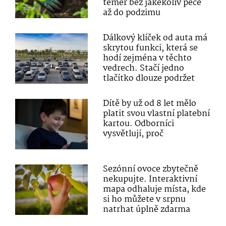
téměř bez jakékoliv péče
až do podzimu
Dálkový klíček od auta má
skrytou funkci, která se
hodí zejména v těchto
vedrech. Stačí jedno
tlačítko dlouze podržet
Dítě by už od 8 let mělo
platit svou vlastní platební
kartou. Odborníci
vysvětlují, proč
Sezónní ovoce zbytečně
nekupujte. Interaktivní
mapa odhaluje místa, kde
si ho můžete v srpnu
natrhat úplně zdarma