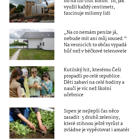
ho na 110 tisíc korun. To, jak
využil každý centimetr,
fascinuje miliony lidí
„Na co nemám peníze já,
nebude mít ani můj soused.“
Na vesnicích to občas vypadá
hůř než v béčkové telenovele
Kutilský hit, kterému Češi
propadli po celé republice.
Děti zabaví na celé hodiny a
naučí je víc než školní
učebnice
Srpen je nejlepší čas něco
zasadit: 5 druhů zeleniny,
které stihnou ještě vyrůst a
zvládne je vypěstovat i amatér