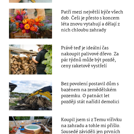
Patří mezi největší kýče všech
dob. Češi je přesto s koncem
léta znovu vytahují a dělají z
nich chloubu zahrady
Právě teď je ideální čas
nakoupit palivové dřevo. Za
pár týdnů může být pozdě,
ceny raketově vystřelí
Bez povolení postavil dům s
bazénem na zemědělském
pozemku. O patnáct let
později stát nařídil demolici
Koupil jsem si z Temu vířivku
na zahradu a tohle mi přišlo.
Sousedé záviděli jen prvních