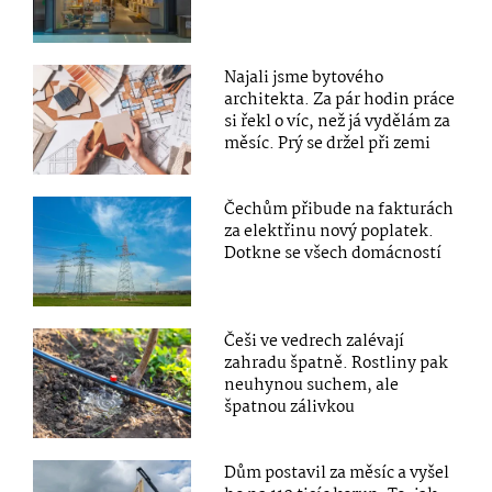
Najali jsme bytového
architekta. Za pár hodin práce
si řekl o víc, než já vydělám za
měsíc. Prý se držel při zemi
Čechům přibude na fakturách
za elektřinu nový poplatek.
Dotkne se všech domácností
Češi ve vedrech zalévají
zahradu špatně. Rostliny pak
neuhynou suchem, ale
špatnou zálivkou
Dům postavil za měsíc a vyšel