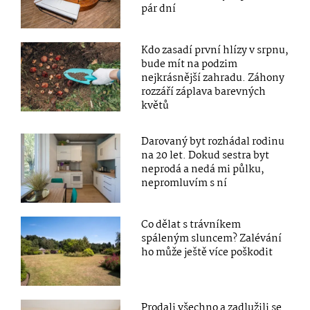
pár dní
Kdo zasadí první hlízy v srpnu,
bude mít na podzim
nejkrásnější zahradu. Záhony
rozzáří záplava barevných
květů
Darovaný byt rozhádal rodinu
na 20 let. Dokud sestra byt
neprodá a nedá mi půlku,
nepromluvím s ní
Co dělat s trávníkem
spáleným sluncem? Zalévání
ho může ještě více poškodit
Prodali všechno a zadlužili se