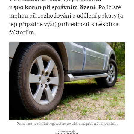
2 500 korun při správním řízení
. Policisté
mohou při rozhodování o udělení pokuty (a
její případné výši) přihlédnout k několika
faktorům.
Parkování na silniční vegetaci lze považovat za protiprávní jednání. ,
Shutterstock....