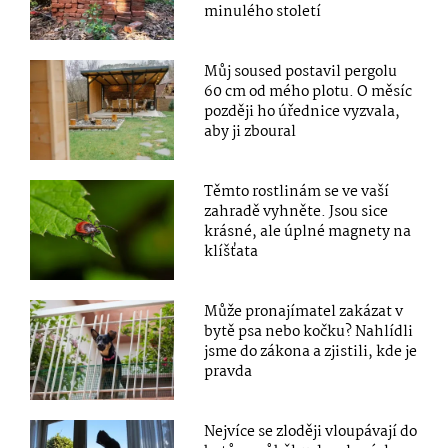
minulého století
Můj soused postavil pergolu
60 cm od mého plotu. O měsíc
později ho úřednice vyzvala,
aby ji zboural
Těmto rostlinám se ve vaší
zahradě vyhněte. Jsou sice
krásné, ale úplné magnety na
klíšťata
Může pronajímatel zakázat v
bytě psa nebo kočku? Nahlídli
jsme do zákona a zjistili, kde je
pravda
Nejvíce se zloději vloupávají do