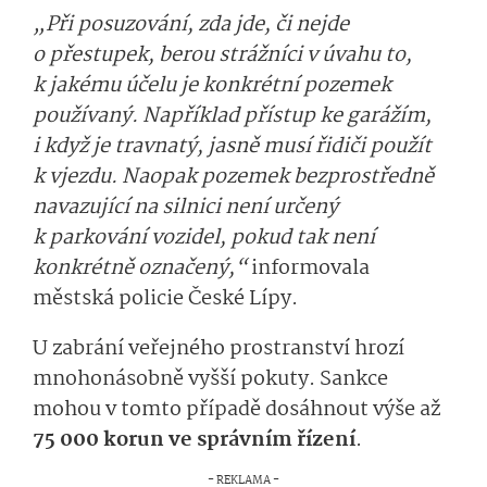
„Při posuzování, zda jde, či nejde
o přestupek, berou strážníci v úvahu to,
k jakému účelu je konkrétní pozemek
používaný. Například přístup ke garážím,
i když je travnatý, jasně musí řidiči použít
k vjezdu. Naopak pozemek bezprostředně
navazující na silnici není určený
k parkování vozidel, pokud tak není
konkrétně označený,“
informovala
městská policie České Lípy.
U zabrání veřejného prostranství hrozí
mnohonásobně vyšší pokuty. Sankce
mohou v tomto případě dosáhnout výše až
75 000 korun ve správním řízení
.