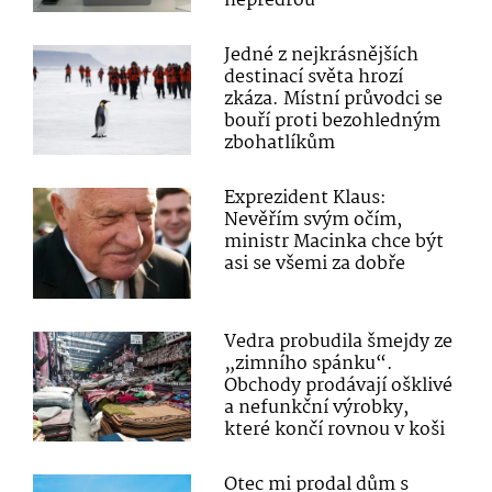
nepředřou
Jedné z nejkrásnějších
destinací světa hrozí
zkáza. Místní průvodci se
bouří proti bezohledným
zbohatlíkům
Exprezident Klaus:
Nevěřím svým očím,
ministr Macinka chce být
asi se všemi za dobře
Vedra probudila šmejdy ze
„zimního spánku“.
Obchody prodávají ošklivé
a nefunkční výrobky,
které končí rovnou v koši
Otec mi prodal dům s