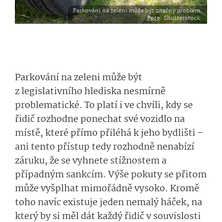
Parkování na zeleni může být značný problém.
Foto
: Shutterstock.
Parkování na zeleni může být
z legislativního hlediska nesmírně
problematické. To platí i ve chvíli, kdy se
řidič rozhodne ponechat své vozidlo na
místě, které přímo přiléhá k jeho bydlišti –
ani tento přístup tedy rozhodně nenabízí
záruku, že se vyhnete stížnostem a
případným sankcím. Výše pokuty se přitom
může vyšplhat mimořádně vysoko. Kromě
toho navíc existuje jeden nemalý háček, na
který by si měl dát každý řidič v souvislosti