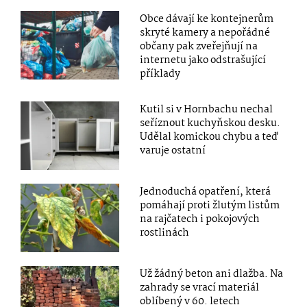
Obce dávají ke kontejnerům
skryté kamery a nepořádné
občany pak zveřejňují na
internetu jako odstrašující
příklady
Kutil si v Hornbachu nechal
seříznout kuchyňskou desku.
Udělal komickou chybu a teď
varuje ostatní
Jednoduchá opatření, která
pomáhají proti žlutým listům
na rajčatech i pokojových
rostlinách
Už žádný beton ani dlažba. Na
zahrady se vrací materiál
oblíbený v 60. letech