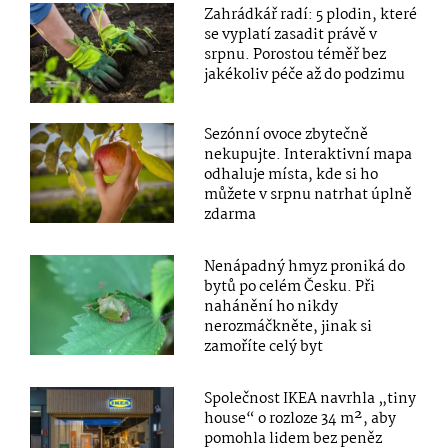
Zahrádkář radí: 5 plodin, které
se vyplatí zasadit právě v
srpnu. Porostou téměř bez
jakékoliv péče až do podzimu
Sezónní ovoce zbytečně
nekupujte. Interaktivní mapa
odhaluje místa, kde si ho
můžete v srpnu natrhat úplně
zdarma
Nenápadný hmyz proniká do
bytů po celém Česku. Při
nahánění ho nikdy
nerozmáčkněte, jinak si
zamoříte celý byt
Společnost IKEA navrhla „tiny
house“ o rozloze 34 m², aby
pomohla lidem bez peněz