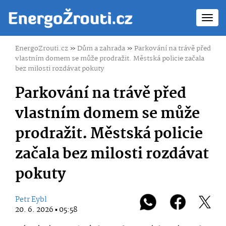
Toggl
navig
EnergoZrouti.cz
»
Dům a zahrada
»
Parkování na trávě před
vlastním domem se může prodražit. Městská policie začala
bez milosti rozdávat pokuty
Parkování na trávě před
vlastním domem se může
prodražit. Městská policie
začala bez milosti rozdávat
pokuty
Petr Eybl
20. 6. 2026 ▪ 05:58