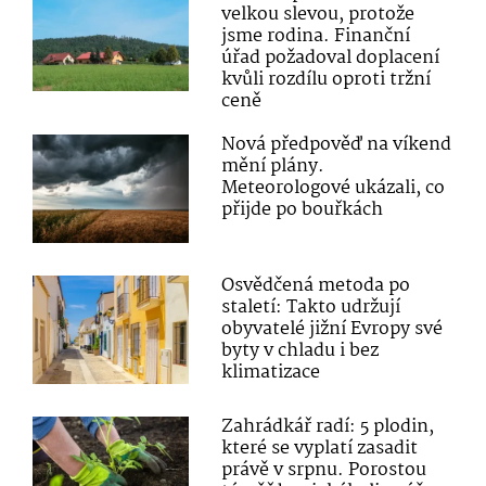
velkou slevou, protože
jsme rodina. Finanční
úřad požadoval doplacení
kvůli rozdílu oproti tržní
ceně
Nová předpověď na víkend
mění plány.
Meteorologové ukázali, co
přijde po bouřkách
Osvědčená metoda po
staletí: Takto udržují
obyvatelé jižní Evropy své
byty v chladu i bez
klimatizace
Zahrádkář radí: 5 plodin,
které se vyplatí zasadit
právě v srpnu. Porostou