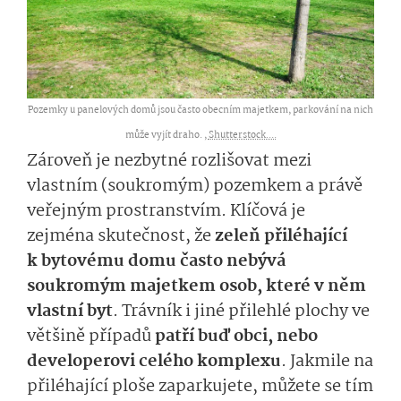
Pozemky u panelových domů jsou často obecním majetkem, parkování na nich
může vyjít draho. ,
Shutterstock....
Zároveň je nezbytné rozlišovat mezi
vlastním (soukromým) pozemkem a právě
veřejným prostranstvím­. Klíčová je
zejména skutečnost, že
zeleň přiléhající
k bytovému domu často nebývá
soukromým majetkem osob, které v něm
vlastní byt
. Trávník i jiné přilehlé plochy ve
většině případů
patří buď obci, nebo
developerovi celého komplexu
. Jakmile na
přiléhající ploše zaparkujete, můžete se tím