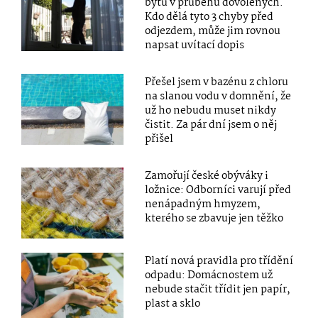
bytů v průběhu dovolených.
Kdo dělá tyto 3 chyby před
odjezdem, může jim rovnou
napsat uvítací dopis
Přešel jsem v bazénu z chloru
na slanou vodu v domnění, že
už ho nebudu muset nikdy
čistit. Za pár dní jsem o něj
přišel
Zamořují české obýváky i
ložnice: Odborníci varují před
nenápadným hmyzem,
kterého se zbavuje jen těžko
Platí nová pravidla pro třídění
odpadu: Domácnostem už
nebude stačit třídit jen papír,
plast a sklo