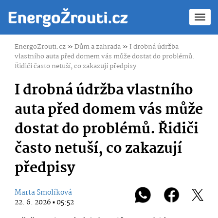
Toggl
navig
EnergoZrouti.cz
»
Dům a zahrada
»
I drobná údržba
vlastního auta před domem vás může dostat do problémů.
Řidiči často netuší, co zakazují předpisy
I drobná údržba vlastního
auta před domem vás může
dostat do problémů. Řidiči
často netuší, co zakazují
předpisy
Marta Smolíková
22. 6. 2026 ▪ 05:52