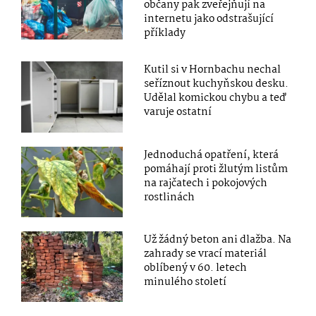
občany pak zveřejňují na
internetu jako odstrašující
příklady
Kutil si v Hornbachu nechal
seříznout kuchyňskou desku.
Udělal komickou chybu a teď
varuje ostatní
Jednoduchá opatření, která
pomáhají proti žlutým listům
na rajčatech i pokojových
rostlinách
Už žádný beton ani dlažba. Na
zahrady se vrací materiál
oblíbený v 60. letech
minulého století