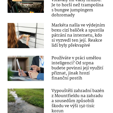
vstávaly mi vlasy hrůzou.
Je to horší než trampolína
s bungee jumpingem
dohromady
Markéta našla ve výdejním
boxu cizí balíček a spustila
pátrání na internetu, kdo
si vyzvedl ten její. Reakce
lidí byly překvapivé
Používáte v práci umělou
inteligenci? Od srpna
budete povinni její využití
přiznat, jinak hrozí
finanční postih
Vypouštěli zahradní bazén
z Mountfieldu na zahradu
a sousedům způsobili
škodu ve výši 150 tisíc
korun