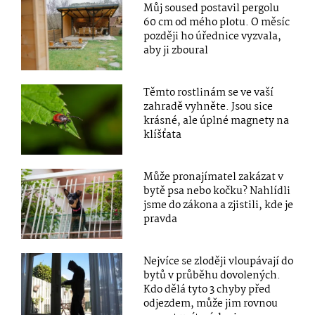
Můj soused postavil pergolu
60 cm od mého plotu. O měsíc
později ho úřednice vyzvala,
aby ji zboural
Těmto rostlinám se ve vaší
zahradě vyhněte. Jsou sice
krásné, ale úplné magnety na
klíšťata
Může pronajímatel zakázat v
bytě psa nebo kočku? Nahlídli
jsme do zákona a zjistili, kde je
pravda
Nejvíce se zloději vloupávají do
bytů v průběhu dovolených.
Kdo dělá tyto 3 chyby před
odjezdem, může jim rovnou