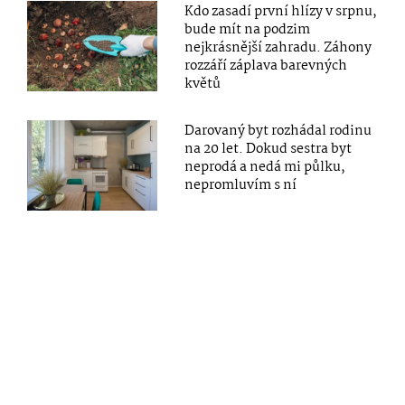
Kdo zasadí první hlízy v srpnu,
bude mít na podzim
nejkrásnější zahradu. Záhony
rozzáří záplava barevných
květů
Darovaný byt rozhádal rodinu
na 20 let. Dokud sestra byt
neprodá a nedá mi půlku,
nepromluvím s ní