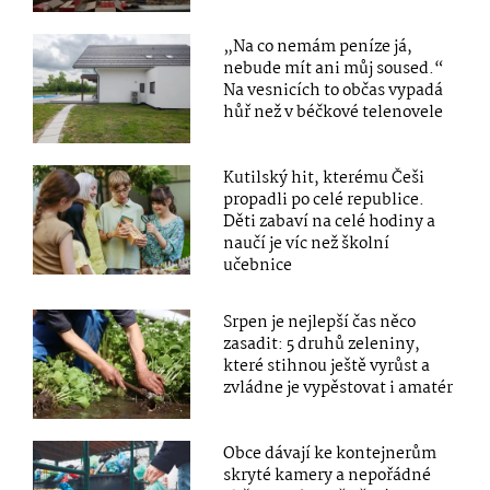
„Na co nemám peníze já,
nebude mít ani můj soused.“
Na vesnicích to občas vypadá
hůř než v béčkové telenovele
Kutilský hit, kterému Češi
propadli po celé republice.
Děti zabaví na celé hodiny a
naučí je víc než školní
učebnice
Srpen je nejlepší čas něco
zasadit: 5 druhů zeleniny,
které stihnou ještě vyrůst a
zvládne je vypěstovat i amatér
Obce dávají ke kontejnerům
skryté kamery a nepořádné