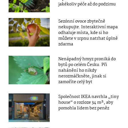
jakékoliv péče až do podzimu
Sezónní ovoce zbytečně
nekupujte. Interaktivní mapa
odhaluje místa, kde si ho
můžete v srpnu natrhat úplně
zdarma
Nenápadný hmyz proniká do
bytů po celém Česku. Při
nahánění ho nikdy
nerozmáčkněte, jinak si
zamoříte celý byt
Společnost IKEA navrhla „tiny
house“ o rozloze 34 m², aby
pomohla lidem bez peněz