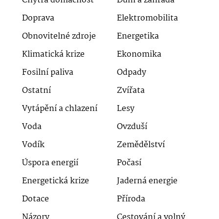
Chytrá domácnost
Dům a zahrada
Doprava
Elektromobilita
Obnovitelné zdroje
Energetika
Klimatická krize
Ekonomika
Fosilní paliva
Odpady
Ostatní
Zvířata
Vytápění a chlazení
Lesy
Voda
Ovzduší
Vodík
Zemědělství
Úspora energií
Počasí
Energetická krize
Jaderná energie
Dotace
Příroda
Názory
Cestování a volný