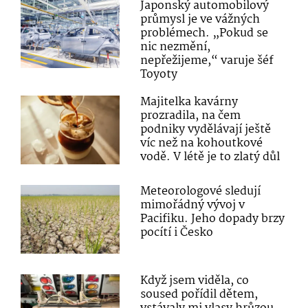
Japonský automobilový
průmysl je ve vážných
problémech. „Pokud se
nic nezmění,
nepřežijeme,“ varuje šéf
Toyoty
Majitelka kavárny
prozradila, na čem
podniky vydělávají ještě
víc než na kohoutkové
vodě. V létě je to zlatý důl
Meteorologové sledují
mimořádný vývoj v
Pacifiku. Jeho dopady brzy
pocítí i Česko
Když jsem viděla, co
soused pořídil dětem,