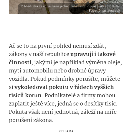
Z hlediska zákona není jedno, kde se do opravy auta pustíte.
Foto
: Shutterstock
Ač se to na první pohled nemusí zdát,
zákony v naší republice
upravují i takové
činnosti
, jakými je například výměna oleje,
mytí automobilu nebo drobné úpravy
vozidla. Pokud podmínky porušíte, můžete
si
vykoledovat pokutu v řádech vyšších
tisíců korun
. Podnikatelé a firmy mohou
zaplatit ještě více, jedná se o desítky tisíc.
Pokuta však není jednotná, záleží na míře
porušení zákona.