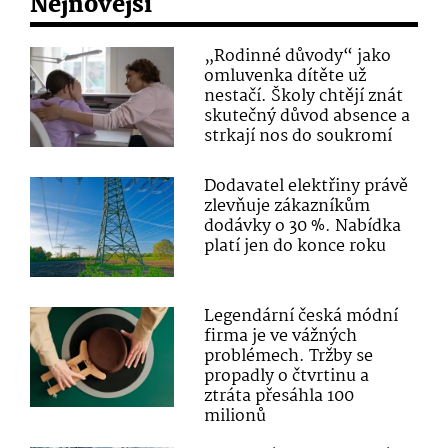
Nejnovější
„Rodinné důvody“ jako
omluvenka dítěte už
nestačí. Školy chtějí znát
skutečný důvod absence a
strkají nos do soukromí
Dodavatel elektřiny právě
zlevňuje zákazníkům
dodávky o 30 %. Nabídka
platí jen do konce roku
Legendární česká módní
firma je ve vážných
problémech. Tržby se
propadly o čtvrtinu a
ztráta přesáhla 100
milionů