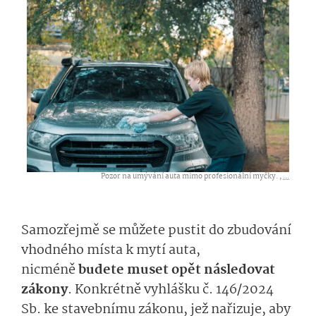
Pozor na umývání auta mimo profesionální myčky. ,
...
Samozřejmě se můžete pustit do zbudování
vhodného místa k mytí auta,
nicméně
budete muset opět následovat
zákony
. Konkrétně vyhlášku č. 146/2024
Sb. ke stavebnímu zákonu, jež nařizuje, aby