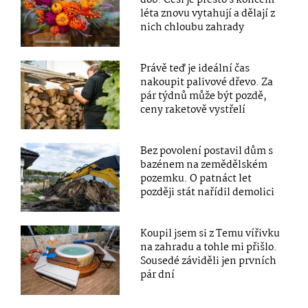
dob. Češi je přesto s koncem
léta znovu vytahují a dělají z
nich chloubu zahrady
Právě teď je ideální čas
nakoupit palivové dřevo. Za
pár týdnů může být pozdě,
ceny raketově vystřelí
Bez povolení postavil dům s
bazénem na zemědělském
pozemku. O patnáct let
později stát nařídil demolici
Koupil jsem si z Temu vířivku
na zahradu a tohle mi přišlo.
Sousedé záviděli jen prvních
pár dní