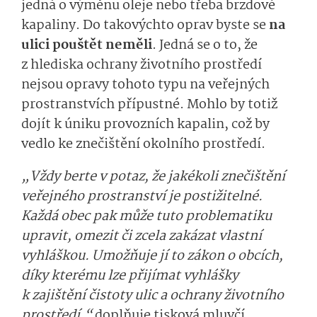
jedná o výměnu oleje nebo třeba brzdové
kapaliny. Do takovýchto oprav byste se
na
ulici pouštět neměli
. Jedná se o to, že
z hlediska ochrany životního prostředí
nejsou opravy tohoto typu na veřejných
prostranstvích přípustné. Mohlo by totiž
dojít k úniku provozních kapalin, což by
vedlo ke znečištění okolního prostředí.
„Vždy berte v potaz, že jakékoli znečištění
veřejného prostranství je postižitelné.
Každá obec pak může tuto problematiku
upravit, omezit či zcela zakázat vlastní
vyhláškou. Umožňuje jí to zákon o obcích,
díky kterému lze přijímat vyhlášky
k zajištění čistoty ulic a ochrany životního
prostředí,“
doplňuje tisková mluvčí