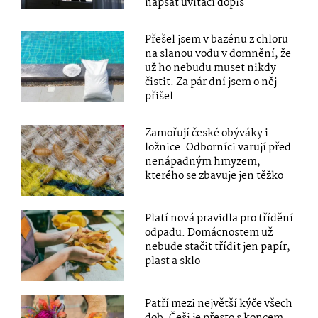
napsat uvítací dopis
Přešel jsem v bazénu z chloru
na slanou vodu v domnění, že
už ho nebudu muset nikdy
čistit. Za pár dní jsem o něj
přišel
Zamořují české obýváky i
ložnice: Odborníci varují před
nenápadným hmyzem,
kterého se zbavuje jen těžko
Platí nová pravidla pro třídění
odpadu: Domácnostem už
nebude stačit třídit jen papír,
plast a sklo
Patří mezi největší kýče všech