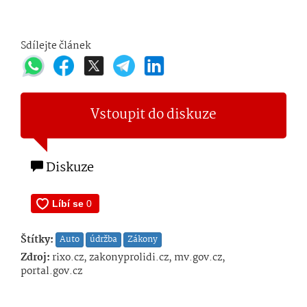
Sdílejte článek
Vstoupit do diskuze
Diskuze
Štítky:
Auto
údržba
Zákony
Zdroj:
rixo.cz, zakonyprolidi.cz, mv.gov.cz,
portal.gov.cz