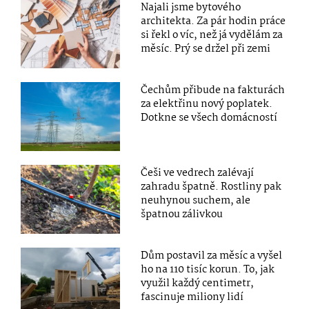
Najali jsme bytového
architekta. Za pár hodin práce
si řekl o víc, než já vydělám za
měsíc. Prý se držel při zemi
Čechům přibude na fakturách
za elektřinu nový poplatek.
Dotkne se všech domácností
Češi ve vedrech zalévají
zahradu špatně. Rostliny pak
neuhynou suchem, ale
špatnou zálivkou
Dům postavil za měsíc a vyšel
ho na 110 tisíc korun. To, jak
využil každý centimetr,
fascinuje miliony lidí