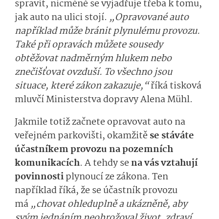
spravit, nicméně se vyjadřuje třeba k tomu,
jak auto na ulici stojí.
„Opravované auto
například může bránit plynulému provozu.
Také při opravách můžete sousedy
obtěžovat nadměrným hlukem nebo
znečišťovat ovzduší. To všechno jsou
situace, které zákon zakazuje,“
říká tisková
mluvčí Ministerstva dopravy Alena Mühl.
Jakmile totiž začnete opravovat auto na
veřejném parkovišti, okamžitě
se stáváte
účastníkem provozu na pozemních
komunikacích
. A tehdy se
na vás vztahují
povinnosti
plynoucí ze zákona. Ten
například říká, že se účastník provozu
má
„chovat ohleduplně a ukázněně, aby
svým jednáním neohrožoval život, zdraví