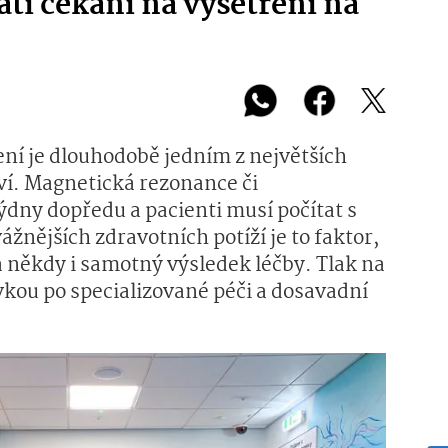
tí čekání na vyšetření na
ní je dlouhodobě jedním z největších
í. Magnetická rezonance či
týdny dopředu a pacienti musí počítat s
ážnějších zdravotních potíží je to faktor,
a někdy i samotný výsledek léčby. Tlak na
kou po specializované péči a dosavadní