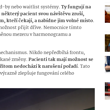
nd-by nebo waitlist systémy.
Ty fungují na
některý pacient svou návštěvu zruší,
, kteří čekají, a nabídne jim volné místo
.
 možnost přijít dříve. Nemocnice tímto
lněnou mezeru v harmonogramu a
ý mechanismus. Nikdo nepředbíhá frontu,
čekané změny.
Pacienti tak mají možnost se
 přitom nedochází k narušení pořadí
. Tato
i výrazně zlepšuje fungování celého