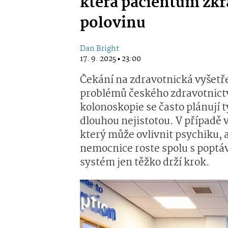
která pacientům zkrá
polovinu
Dan Bright
17. 9. 2025 ▪ 23:00
Čekání na zdravotnická vyšetře
problémů českého zdravotnictv
kolonoskopie se často plánují 
dlouhou nejistotou. V případě v
který může ovlivnit psychiku, 
nemocnice roste spolu s poptáv
systém jen těžko drží krok.