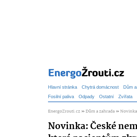
Hlavní stránka
Chytrá domácnost
Dům a
Fosilní paliva
Odpady
Ostatní
Zvířata
EnergoZrouti.cz
»
Dům a zahrada
»
Novinka:
Novinka: České nemo