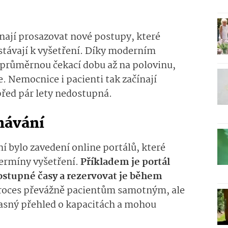
ínají prosazovat nové postupy, které
ostávají k vyšetření. Díky moderním
 průměrnou čekací dobu až na polovinu,
. Nemocnice i pacienti tak začínají
 před pár lety nedostupná.
návání
 bylo zavedení online portálů, které
ermíny vyšetření.
Příkladem je portál
ostupné časy a rezervovat je během
proces převážně pacientům samotným, ale
asný přehled o kapacitách a mohou