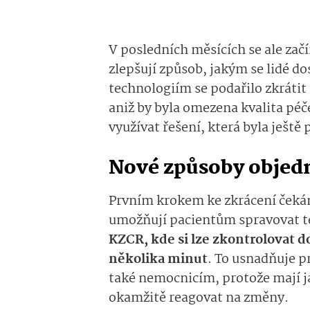
V posledních měsících se ale zač
zlepšují způsob, jakým se lidé d
technologiím se podařilo zkrátit
aniž by byla omezena kvalita péče
využívat řešení, která byla ještě
Nové způsoby objed
Prvním krokem ke zkrácení čekání
umožňují pacientům spravovat t
KZCR, kde si lze zkontrolovat d
několika minut
. To usnadňuje 
také nemocnicím, protože mají j
okamžitě reagovat na změny.