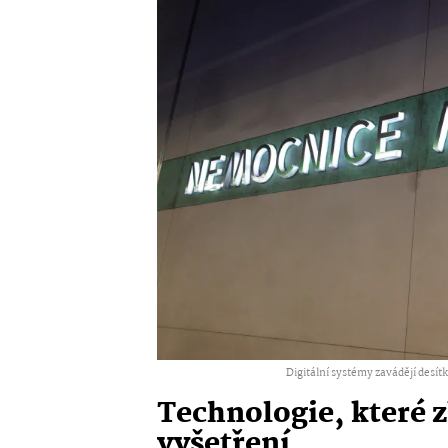
Digitální systémy zavádějí desítk
Technologie, které 
vyšetření