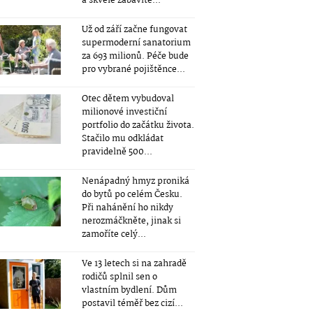
a skvěle zabavíte...
Už od září začne fungovat
supermoderní sanatorium
za 693 milionů. Péče bude
pro vybrané pojištěnce...
Otec dětem vybudoval
milionové investiční
portfolio do začátku života.
Stačilo mu odkládat
pravidelně 500...
Nenápadný hmyz proniká
do bytů po celém Česku.
Při nahánění ho nikdy
nerozmáčkněte, jinak si
zamoříte celý...
Ve 13 letech si na zahradě
rodičů splnil sen o
vlastním bydlení. Dům
postavil téměř bez cizí...