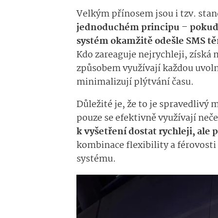
Velkým přínosem jsou i tzv. sta
jednoduchém principu – pokud 
systém okamžitě odešle SMS těm
Kdo zareaguje nejrychleji, získá
způsobem využívají každou uvo
minimalizují plýtvání času.
Důležité je, že to je spravedliv
pouze se efektivně využívají ne
k vyšetření dostat rychleji, ale
kombinace flexibility a férovost
systému.