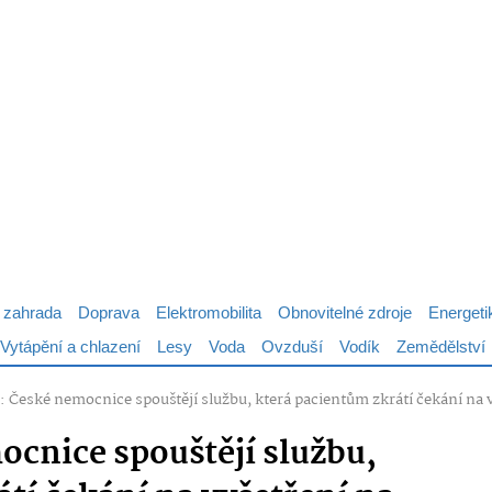
 zahrada
Doprava
Elektromobilita
Obnovitelné zdroje
Energeti
Vytápění a chlazení
Lesy
Voda
Ovzduší
Vodík
Zemědělství
 České nemocnice spouštějí službu, která pacientům zkrátí čekání na 
cnice spouštějí službu,