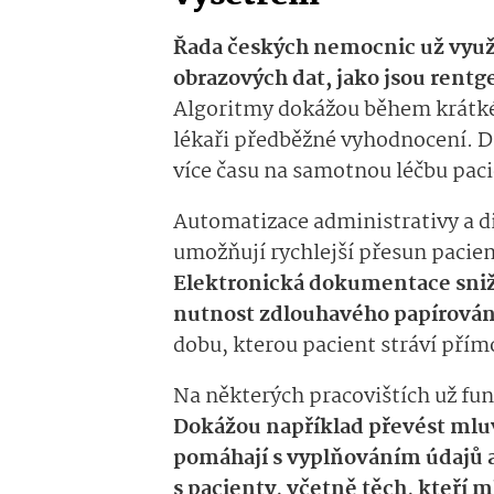
Řada českých nemocnic už využ
obrazových dat, jako jsou rent
Algoritmy dokážou během krátké
lékaři předběžné vyhodnocení. Dí
více času na samotnou léčbu paci
Automatizace administrativy a d
umožňují rychlejší přesun pacie
Elektronická dokumentace snižu
nutnost zdlouhavého papírován
dobu, kterou pacient stráví přím
Na některých pracovištích už fung
Dokážou například převést mlu
pomáhají s vyplňováním údajů a
s pacienty, včetně těch, kteří m