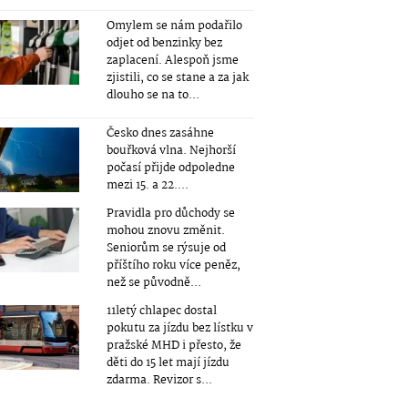
Omylem se nám podařilo
odjet od benzinky bez
zaplacení. Alespoň jsme
zjistili, co se stane a za jak
dlouho se na to...
Česko dnes zasáhne
bouřková vlna. Nejhorší
počasí přijde odpoledne
mezi 15. a 22....
Pravidla pro důchody se
mohou znovu změnit.
Seniorům se rýsuje od
příštího roku více peněz,
než se původně...
11letý chlapec dostal
pokutu za jízdu bez lístku v
pražské MHD i přesto, že
děti do 15 let mají jízdu
zdarma. Revizor s...