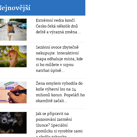
Nejnovější
Extrémní vedra končí.
Česko čeká několik dnů
deště a výrazná změna...
Sezónní ovoce zbytečně
nekupujte. Interaktivní
mapa odhaluje místa, kde
si ho můžete v srpnu
natrhat úplně...
Žena omylem vyhodila do
koše výherní los na 24
milionů korun. Popeláři ho
okamžitě začali...
Jak se připravit na
pozorování zatmění
Slunce? Speciální
pomůcku si vyrobíte sami