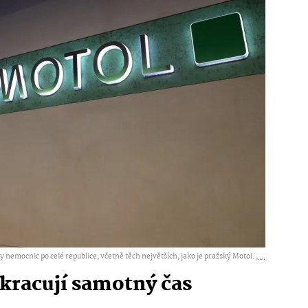
y nemocnic po celé republice, včetně těch největších, jako je pražský Motol. ,
...
zkracují samotný čas