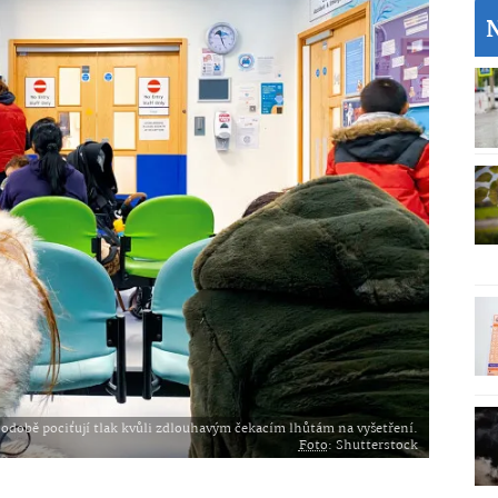
odobě pociťují tlak kvůli zdlouhavým čekacím lhůtám na vyšetření.
Foto
: Shutterstock