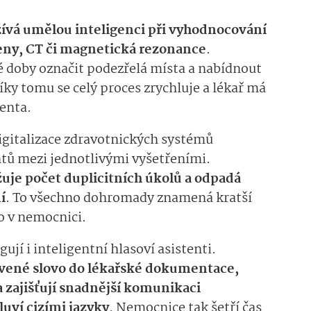
ívá umělou inteligenci při vyhodnocování
geny, CT či magnetická rezonance
.
 doby označit podezřelá místa a nabídnout
ky tomu se celý proces zrychluje a lékař má
enta.
igitalizace zdravotnických systémů
ntů mezi jednotlivými vyšetřeními.
je počet duplicitních úkolů a odpadá
í
. To všechno dohromady znamená kratší
o v nemocnici.
ují i inteligentní hlasoví asistenti.
vené slovo do lékařské dokumentace,
 zajišťují snadnější komunikaci
luví cizími jazyky
. Nemocnice tak šetří čas