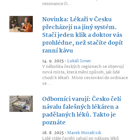
rezonance či...
Novinka: Lékaři v Česku
přecházejí na jiný systém.
Stačí jeden klik a doktor vás
prohlédne, než stačíte dopít
ranní kávu
14. 9. 2025 •
Lukáš Srnec
V několika českých regionech se objevují
nová místa, která mění způsob, jak lidé
chodí k lékaři. Místo cestování do ordinace
se...
Odborníci varují: Česko čelí
návalu falešných lékáren a
padělaných léků. Takto je
poznáte
18. 8. 2025 •
Marek Morafcsik
Lidé stále častěji sahají po nákupu léků