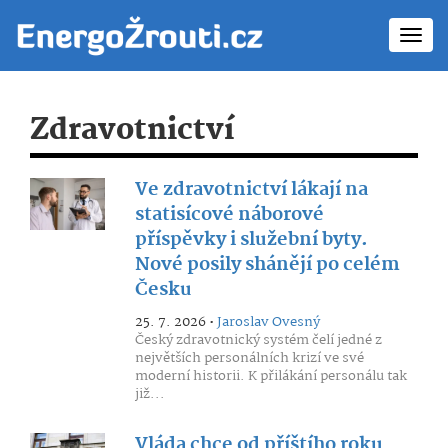
Toggl
navig
Zdravotnictví
Ve zdravotnictví lákají na
statisícové náborové
příspěvky i služební byty.
Nové posily shánějí po celém
Česku
25. 7. 2026 •
Jaroslav Ovesný
Český zdravotnický systém čelí jedné z
největších personálních krizí ve své
moderní historii. K přilákání personálu tak
již...
Vláda chce od příštího roku