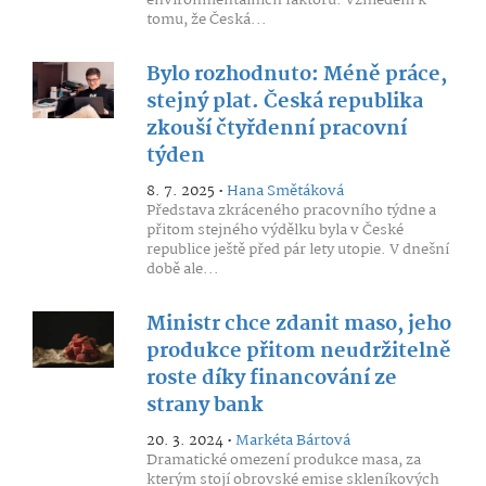
environmentálních faktorů. Vzhledem k
tomu, že Česká...
Bylo rozhodnuto: Méně práce,
stejný plat. Česká republika
zkouší čtyřdenní pracovní
týden
8. 7. 2025 •
Hana Smětáková
Představa zkráceného pracovního týdne a
přitom stejného výdělku byla v České
republice ještě před pár lety utopie. V dnešní
době ale...
Ministr chce zdanit maso, jeho
produkce přitom neudržitelně
roste díky financování ze
strany bank
20. 3. 2024 •
Markéta Bártová
Dramatické omezení produkce masa, za
kterým stojí obrovské emise skleníkových