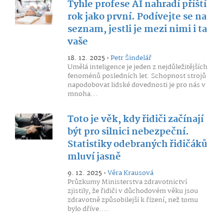
Tyhle profese AI nahradí příští
rok jako první. Podívejte se na
seznam, jestli je mezi nimi i ta
vaše
18. 12. 2025 •
Petr Šindelář
Umělá inteligence je jeden z nejdůležitějších
fenoménů posledních let. Schopnost strojů
napodobovat lidské dovednosti je pro nás v
mnoha...
Toto je věk, kdy řidiči začínají
být pro silnici nebezpeční.
Statistiky odebraných řidičáků
mluví jasně
9. 12. 2025 •
Věra Krausová
Průzkumy Ministerstva zdravotnictví
zjistily, že řidiči v důchodovém věku jsou
zdravotně způsobilejší k řízení, než tomu
bylo dříve....