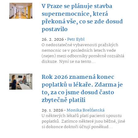
V Praze se plánuje stavba
supernemocnice, která
překoná vše, co se zde dosud
postavilo
26. 2. 2026 •
Petr Eybl
O nedostatečné vybavenosti pražských
nemocnic se v posledních letech vede
(nejen) mezi odborníky poměrně rozsáhlá
diskuze. Nyní se na tento...
Rok 2026 znamená konec
poplatků u lékaře. Zdarma je
to, za co jsme dosud často
zbytečně platili
29. 1. 2026 •
Monika Brešťanská
U některých lékařů platí pacienti spoustu
poplatků. Zatímco některé jsou běžné, jiné
si dokonce doktoři účtují poněkud...