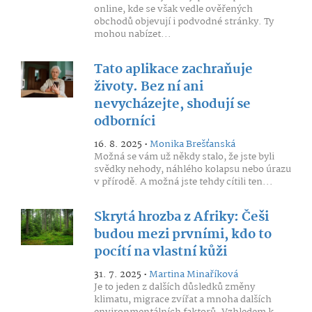
online, kde se však vedle ověřených
obchodů objevují i podvodné stránky. Ty
mohou nabízet...
Tato aplikace zachraňuje
životy. Bez ní ani
nevycházejte, shodují se
odborníci
16. 8. 2025 •
Monika Brešťanská
Možná se vám už někdy stalo, že jste byli
svědky nehody, náhlého kolapsu nebo úrazu
v přírodě. A možná jste tehdy cítili ten...
Skrytá hrozba z Afriky: Češi
budou mezi prvními, kdo to
pocítí na vlastní kůži
31. 7. 2025 •
Martina Minaříková
Je to jeden z dalších důsledků změny
klimatu, migrace zvířat a mnoha dalších