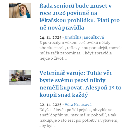
Řada seniorů bude muset v
roce 2026 povinně na
lékařskou prohlídku. Platí pro
ně nová pravidla
24. 11. 2025 •
Jindřiška Janoušková
S pokročilým věkem se člověku někdy
zhoršuje zrak, reflexy jsou pomalejší, mozek
může začít zapomínat. I když zpravidla
nejde o život...
Veterinář varuje: Tuhle věc
byste svému psovi nikdy
neměli kupovat. Alespoň 1× to
koupil snad každý
22. 11. 2025 •
Věra Krausová
Když si člověk pořídí pejska, obvykle se
snaží dopřát mu maximální pohodlí, a tak
nakupuje o sto šest psí potřeby a vybavení,
aby byl...