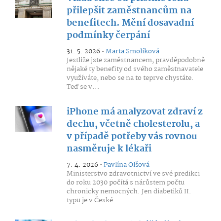
přilepšit zaměstnancům na
benefitech. Mění dosavadní
podmínky čerpání
31. 5. 2026 •
Marta Smolíková
Jestliže jste zaměstnancem, pravděpodobně
nějaké ty benefity od svého zaměstnavatele
využíváte, nebo se na to teprve chystáte.
Teď se v...
iPhone má analyzovat zdraví z
dechu, včetně cholesterolu, a
v případě potřeby vás rovnou
nasměruje k lékaři
7. 4. 2026 •
Pavlína Olšová
Ministerstvo zdravotnictví ve své predikci
do roku 2030 počítá s nárůstem počtu
chronicky nemocných. Jen diabetiků II.
typu je v České...