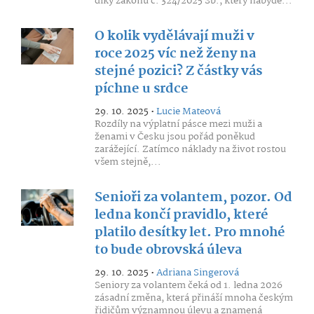
díky zákonu č. 324/2025 Sb., který nabyde...
O kolik vydělávají muži v
roce 2025 víc než ženy na
stejné pozici? Z částky vás
píchne u srdce
29. 10. 2025 •
Lucie Mateová
Rozdíly na výplatní pásce mezi muži a
ženami v Česku jsou pořád poněkud
zarážející. Zatímco náklady na život rostou
všem stejně,...
Senioři za volantem, pozor. Od
ledna končí pravidlo, které
platilo desítky let. Pro mnohé
to bude obrovská úleva
29. 10. 2025 •
Adriana Singerová
Seniory za volantem čeká od 1. ledna 2026
zásadní změna, která přináší mnoha českým
řidičům významnou úlevu a znamená