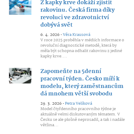
Z kapky krve dokáží zjistit
rakovinu. Česká firma díky
revoluci ve zdravotnictví
dobývá svět
6. 4. 2026 •
Věra Krausová
V roce 2025 proběhla v médiích informace o
revoluční diagnostické metodě, která by
měla být schopna odhalit rakovinu z jediné
kapky krve....
Zapomeňte na 5denní
pracovní týden. Česko míří k
modelu, který zaměstnancům
dá mnohem větší svobodu
29. 3. 2026 •
Petra Velíková
Model čtyřdenního pracovního týdne je
aktuálně velmi diskutovaným tématem. V
Česku se ale plošně neprosadil, a tak i nadále
většina...