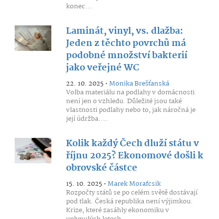
konec...
Laminát, vinyl, vs. dlažba:
Jeden z těchto povrchů má
podobné množství bakterií
jako veřejné WC
22. 10. 2025 •
Monika Brešťanská
Volba materiálu na podlahy v domácnosti
není jen o vzhledu. Důležité jsou také
vlastnosti podlahy nebo to, jak náročná je
její údržba....
Kolik každý Čech dluží státu v
říjnu 2025? Ekonomové došli k
obrovské částce
15. 10. 2025 •
Marek Morafcsik
Rozpočty států se po celém světě dostávají
pod tlak. Česká republika není výjimkou.
Krize, které zasáhly ekonomiku v