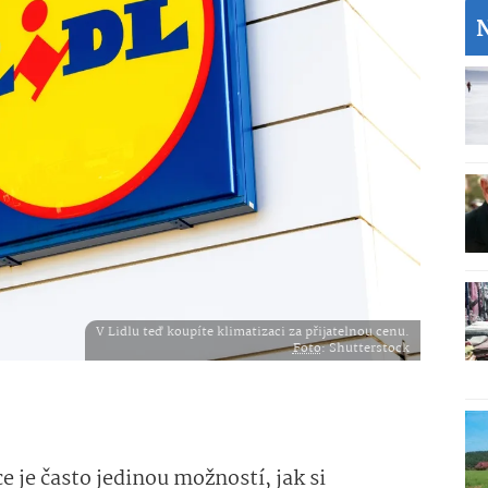
V Lidlu teď koupíte klimatizaci za přijatelnou cenu.
Foto
: Shutterstock
 je často jedinou možností, jak si