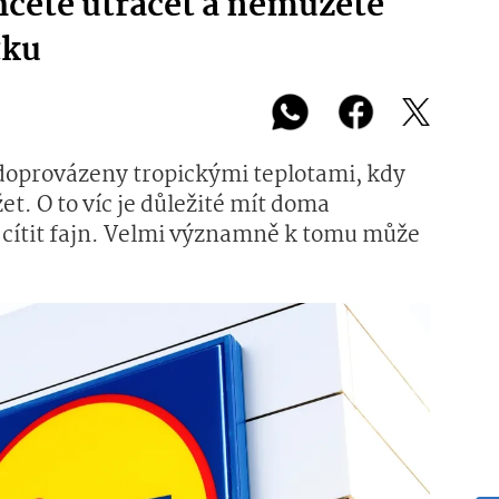
hcete utrácet a nemůžete
tku
i doprovázeny tropickými teplotami, kdy
t. O to víc je důležité mít doma
 cítit fajn. Velmi významně k tomu může