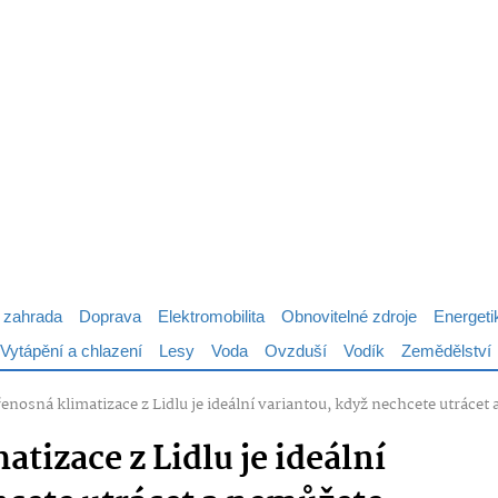
 zahrada
Doprava
Elektromobilita
Obnovitelné zdroje
Energeti
Vytápění a chlazení
Lesy
Voda
Ovzduší
Vodík
Zemědělství
enosná klimatizace z Lidlu je ideální variantou, když nechcete utráce
tizace z Lidlu je ideální