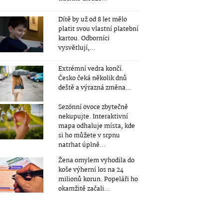
Dítě by už od 8 let mělo
platit svou vlastní platební
kartou. Odborníci
vysvětlují,...
Extrémní vedra končí.
Česko čeká několik dnů
deště a výrazná změna...
Sezónní ovoce zbytečně
nekupujte. Interaktivní
mapa odhaluje místa, kde
si ho můžete v srpnu
natrhat úplně...
Žena omylem vyhodila do
koše výherní los na 24
milionů korun. Popeláři ho
okamžitě začali...