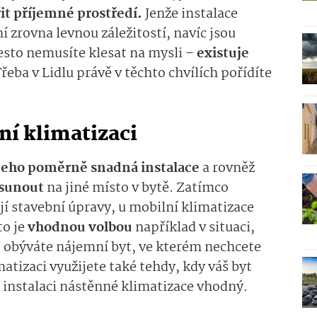
it příjemné prostředí.
Jenže instalace
 zrovna levnou záležitostí, navíc jsou
řesto nemusíte klesat na mysli –
existuje
Třeba v Lidlu právě v těchto chvílích pořídíte
ní klimatizaci
jeho poměrně snadná instalace
a rovněž
sunout
na jiné místo v bytě. Zatímco
ají stavební úpravy, u mobilní klimatizace
o je
vhodnou volbou
například v situaci,
o obýváte nájemní byt, ve kterém nechcete
atizaci využijete také tehdy, kdy váš byt
 instalaci nástěnné klimatizace vhodný.