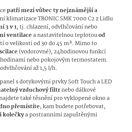
ace
patří mezi vůbec ty nejznámější a
lní klimatizace TRONIC SMK 7000 C2 z Lidlu
í 3 v 1
, tj. chlazení, odvlhčování nebo
i ventilace
a nastavitelnou teplotou
od
tí o velikosti od 30 do 45 m³. Mimo to
scilace
(vodorovné), 24hodinovou funkcí
mi hodinami nebo pokojovým termostatem.
dvlhčování až 1,5 l/h.
í panel s dotykovými prvky Soft Touch a LED
atelný vzduchový filtr
nebo dálkové
í najdete také těsnění pro vyklopené okno a
dno přemístíte
, kam budete potřebovat,
i kolečky
a postranními zapuštěnými