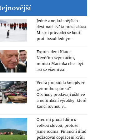
Nejnovější
Jedné z nejkrásnějších
destinací světa hrozí zkáza.
Místní průvodci se bouří
proti bezohledným...
Exprezident Klaus:
Nevěřím svým očím,
ministr Macinka chce být
asi se všemi za...
Vedra probudila šmejdy ze
„zimního spánku“.
Obchody prodávají ošklivé
a nefunkční výrobky, které
končí rovnou v...
Otec mi prodal dům s
velkou slevou, protože
jsme rodina. Finanční úřad
požadoval doplacení kvůli