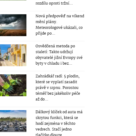
rozdílu oproti tržní...
Nová předpověď na víkend
mění plány.
Meteorologové ukázali, co
přijde po...
Osvědčená metoda po
staletí: Takto udržují
obyvatelé jižní Evropy své
byty v chladu i bez...
Zahrádkář radí: 5 plodin,
které se vyplatí zasadit
právě v srpnu. Porostou
téměř bez jakékoliv péče
až do...
Dálkový klíček od auta má
skrytou funkci, která se
hodí zejména v těchto
vedrech. Stačí jedno
tlačítko dlouze...