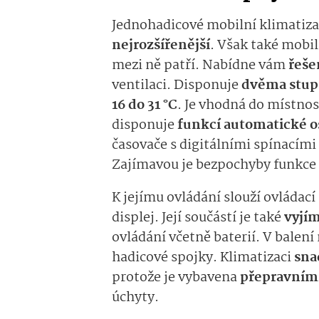
Jednohadicové mobilní klimatiz
nejrozšířenější
. Však také mobi
mezi ně patří. Nabídne vám
řešen
ventilaci. Disponuje
dvěma stupn
16 do 31 °C
. Je vhodná do místnos
disponuje
funkcí automatické o
časovače s digitálními spínací
Zajímavou je bezpochyby funkce o
K jejímu ovládání slouží ovládac
displej. Její součástí je také
vyjím
ovládání včetně baterií. V balen
hadicové spojky. Klimatizaci
sna
protože je vybavena
přepravním
úchyty.