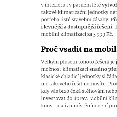
v interiéru i v parném létě
vytvoř
takové klimatizační jednotky není
potřeba jisté stavební zásahy. P
i levnější a dostupnější řešení
. 
mobilní klimatizaci za 3 999 Kč.
Proč vsadit na mobil
Velkým plusem tohoto řešení je
možnost klimatizaci
snadno pře
klasické chladicí jednotky si žád
nic takového řešit nemusíte. Prot
kdy vás brzo čeká stěhování neb
investovat do úprav. Mobilní klim
konstrukcí a umístěním není pro