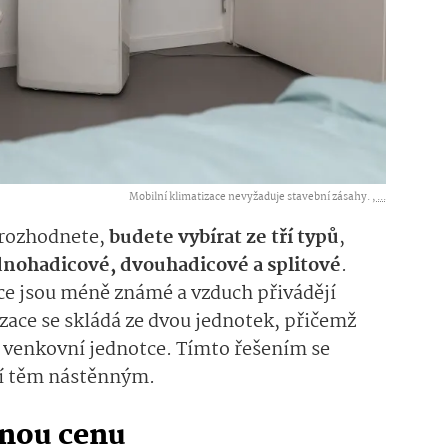
Mobilní klimatizace nevyžaduje stavební zásahy. ,
...
e rozhodnete,
budete vybírat ze tří typů
,
nohadicové, dvouhadicové a splitové
.
e jsou méně známé a vzduch přivádějí
zace se skládá ze dvou jednotek, přičemž
e venkovní jednotce. Tímto řešením se
íží těm nástěnným.
lnou cenu