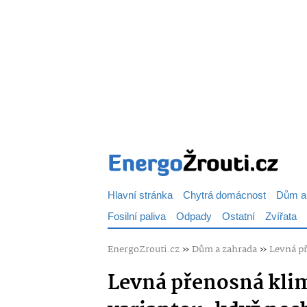
Hlavní stránka
Chytrá domácnost
Dům a
Fosilní paliva
Odpady
Ostatní
Zvířata
EnergoZrouti.cz
»
Dům a zahrada
»
Levná př
Levná přenosná klima