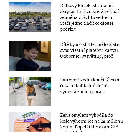
Dálkový klíček od auta má
skrytou funkci, která se hodí
zejména v těchto vedrech.
Stačí jedno tlačítko dlouze
podržet
Dítě by už od 8 let mělo platit
svou vlastní platební kartou.
Odborníci vysvětlují, proč
Extrémní vedra končí. Česko
čeká několik dnů deště a
výrazná změna počasí
Žena omylem vyhodila do
koše výherní los na 24 milionů
korun. Popeláři ho okamžitě