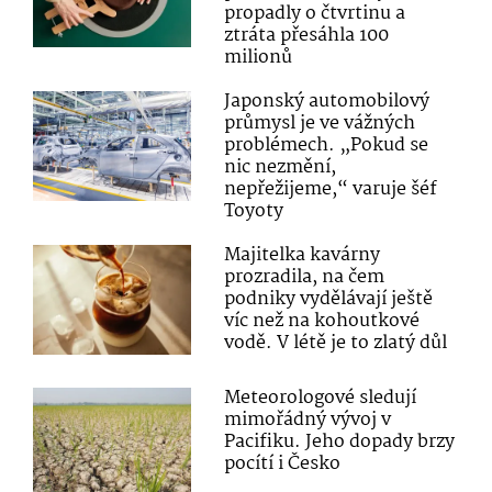
propadly o čtvrtinu a
ztráta přesáhla 100
milionů
Japonský automobilový
průmysl je ve vážných
problémech. „Pokud se
nic nezmění,
nepřežijeme,“ varuje šéf
Toyoty
Majitelka kavárny
prozradila, na čem
podniky vydělávají ještě
víc než na kohoutkové
vodě. V létě je to zlatý důl
Meteorologové sledují
mimořádný vývoj v
Pacifiku. Jeho dopady brzy
pocítí i Česko