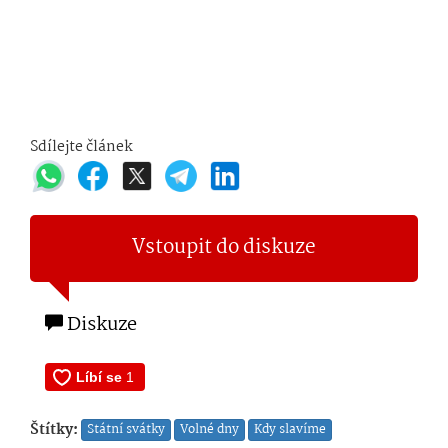
Sdílejte článek
Vstoupit do diskuze
Diskuze
Štítky:
Státní svátky
Volné dny
Kdy slavíme