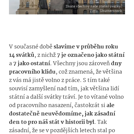
Znáte všechny naše státní svátky?
Foto
: Shutterstock
V současné době
slavíme v průběhu roku
14 svátků
, z nichž
7 je označeno jako státní
a
7 jako ostatní
. Všechny jsou zároveň
dny
pracovního klidu
, což znamená, že většina
z vás má jistě volno z práce. S tím také
souvisí zamyšlení nad tím, jak většina lidí
státní a další svátky tráví. Je to vítané volno
od pracovního nasazení, častokrát si
ale
dostatečně neuvědomíme, jak zásadní
den to pro náš stát v historii byl
. Tak
zásadní, že se v pozdějších letech stal po