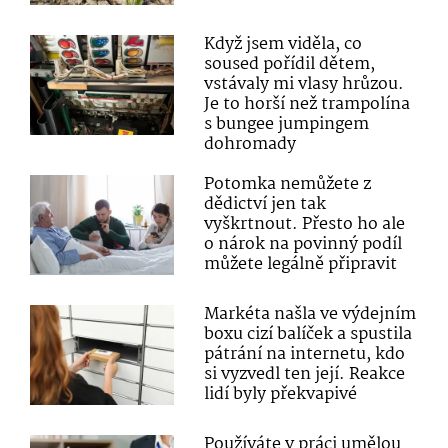
Když jsem viděla, co
soused pořídil dětem,
vstávaly mi vlasy hrůzou.
Je to horší než trampolína
s bungee jumpingem
dohromady
Potomka nemůžete z
dědictví jen tak
vyškrtnout. Přesto ho ale
o nárok na povinný podíl
můžete legálně připravit
Markéta našla ve výdejním
boxu cizí balíček a spustila
pátrání na internetu, kdo
si vyzvedl ten její. Reakce
lidí byly překvapivé
Používáte v práci umělou