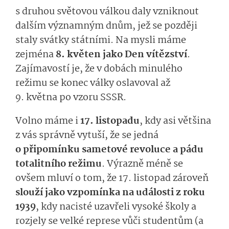
s druhou světovou válkou daly vzniknout
dalším významným dnům, jež se později
staly svátky státními. Na mysli máme
zejména
8. květen jako Den vítězství
.
Zajímavostí je, že v dobách minulého
režimu se konec války oslavoval až
9. května po vzoru SSSR.
Volno máme i
17. listopadu
, kdy asi většina
z vás správně vytuší, že se jedná
o připomínku sametové revoluce a pádu
totalitního režimu
. Výrazně méně se
ovšem mluví o tom, že 17. listopad zároveň
slouží jako vzpomínka na události z roku
1939
, kdy nacisté uzavřeli vysoké školy a
rozjely se velké represe vůči studentům (a