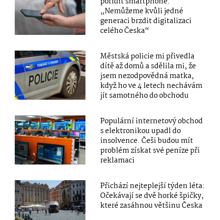
pořídit smartphone.
„Nemůžeme kvůli jedné
generaci brzdit digitalizaci
celého Česka“
Městská policie mi přivedla
dítě až domů a sdělila mi, že
jsem nezodpovědná matka,
když ho ve 4 letech nechávám
jít samotného do obchodu
Populární internetový obchod
s elektronikou upadl do
insolvence. Češi budou mít
problém získat své peníze při
reklamaci
Přichází nejteplejší týden léta:
Očekávají se dvě horké špičky,
které zasáhnou většinu Česka