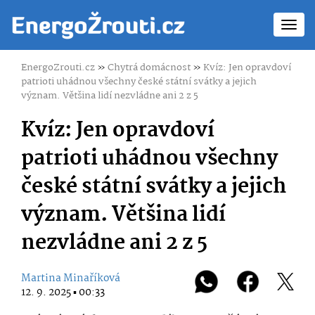
Toggl
navig
EnergoZrouti.cz
»
Chytrá domácnost
»
Kvíz: Jen opravdoví
patrioti uhádnou všechny české státní svátky a jejich
význam. Většina lidí nezvládne ani 2 z 5
Kvíz: Jen opravdoví
patrioti uhádnou všechny
české státní svátky a jejich
význam. Většina lidí
nezvládne ani 2 z 5
Martina Minaříková
12. 9. 2025 ▪ 00:33