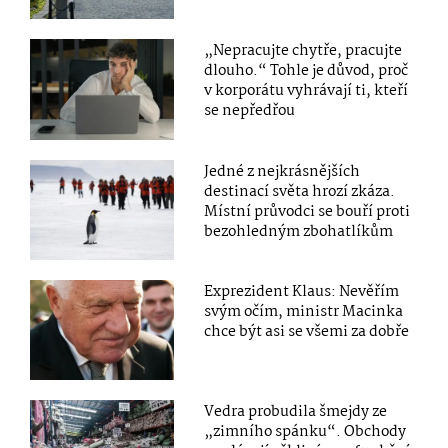
„Nepracujte chytře, pracujte
dlouho.“ Tohle je důvod, proč
v korporátu vyhrávají ti, kteří
se nepředřou
Jedné z nejkrásnějších
destinací světa hrozí zkáza.
Místní průvodci se bouří proti
bezohledným zbohatlíkům
Exprezident Klaus: Nevěřím
svým očím, ministr Macinka
chce být asi se všemi za dobře
Vedra probudila šmejdy ze
„zimního spánku“. Obchody