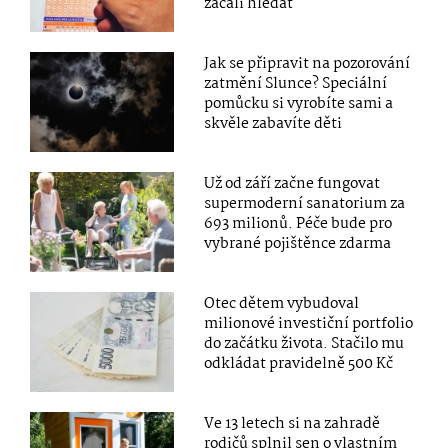
začali hledat
Jak se připravit na pozorování
zatmění Slunce? Speciální
pomůcku si vyrobíte sami a
skvěle zabavíte děti
Už od září začne fungovat
supermoderní sanatorium za
693 milionů. Péče bude pro
vybrané pojištěnce zdarma
Otec dětem vybudoval
milionové investiční portfolio
do začátku života. Stačilo mu
odkládat pravidelně 500 Kč
Ve 13 letech si na zahradě
rodičů splnil sen o vlastním