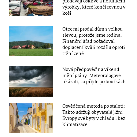
prodávají ošklivé a nefunkční
výrobky, které končí rovnou v
koši
Otec mi prodal dům s velkou
slevou, protože jsme rodina.
Finanční úřad požadoval
doplacení kvůli rozdílu oproti
tržní ceně
Nová předpověď na víkend
mění plány. Meteorologové
ukázali, co přijde po bouřkách
Osvědčená metoda po staletí:
Takto udržují obyvatelé jižní
Evropy své byty v chladu i bez
klimatizace