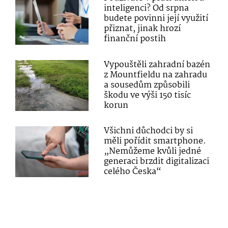
inteligenci? Od srpna
budete povinni její využití
přiznat, jinak hrozí
finanční postih
Vypouštěli zahradní bazén
z Mountfieldu na zahradu
a sousedům způsobili
škodu ve výši 150 tisíc
korun
Všichni důchodci by si
měli pořídit smartphone.
„Nemůžeme kvůli jedné
generaci brzdit digitalizaci
celého Česka“