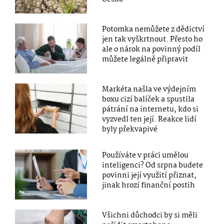
Potomka nemůžete z dědictví
jen tak vyškrtnout. Přesto ho
ale o nárok na povinný podíl
můžete legálně připravit
Markéta našla ve výdejním
boxu cizí balíček a spustila
pátrání na internetu, kdo si
vyzvedl ten její. Reakce lidí
byly překvapivé
Používáte v práci umělou
inteligenci? Od srpna budete
povinni její využití přiznat,
jinak hrozí finanční postih
Všichni důchodci by si měli