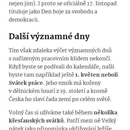
nejen jim). I proto se oficiálně 17. listopad
tituluje jako Den boje za svobodu a
demokracii.
Další významné dny
Tím však zdaleka výčet významných dnů
s nařízeným pracovním klidem nekončí.
Když byste se podívali do kalendáře, našli
byste tam například ještě
1. květen neboli
Svátek práce
. Jeho vznik má kořeny
v dělnickém hnutí z 19. století a kromě
Česka ho slaví řada zemí po celém světě.
Volný čas si užíváme také během
několika
křesťanských svátků
. Patří mezi ně Velký
pátek jako připomínka ukřižování Ježíše