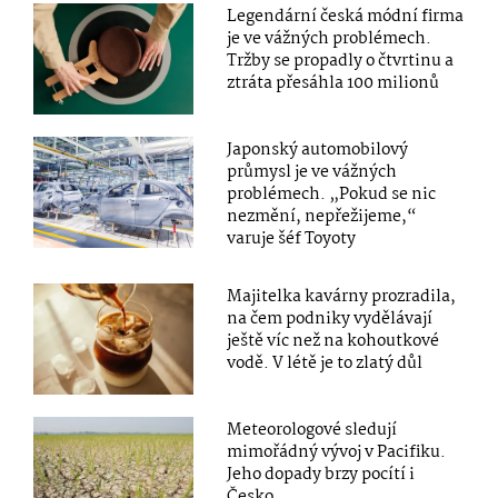
Legendární česká módní firma
je ve vážných problémech.
Tržby se propadly o čtvrtinu a
ztráta přesáhla 100 milionů
Japonský automobilový
průmysl je ve vážných
problémech. „Pokud se nic
nezmění, nepřežijeme,“
varuje šéf Toyoty
Majitelka kavárny prozradila,
na čem podniky vydělávají
ještě víc než na kohoutkové
vodě. V létě je to zlatý důl
Meteorologové sledují
mimořádný vývoj v Pacifiku.
Jeho dopady brzy pocítí i
Česko