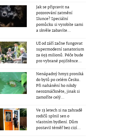
Jak se připravit na
pozorování zatmění
Slunce? Speciální
pomůcku si vyrobíte sami
a skvěle zabavíte...
Už od září začne fungovat
supermoderní sanatorium
za 693 milionů. Péče bude
pro vybrané pojištěnce...
Nenápadný hmyz proniká
do bytů po celém Česku.
Při nahánění ho nikdy
nerozmáčkněte, jinak si
zamoříte celý...
Ve 13 letech si na zahradě
rodičů splnil sen o
vlastním bydlení. Dům
postavil téměř bez cizí...