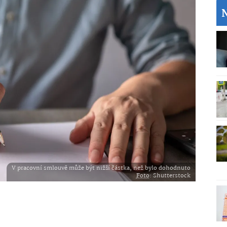
V pracovní smlouvě může být nižší částka, než bylo dohodnuto
Foto
: Shutterstock