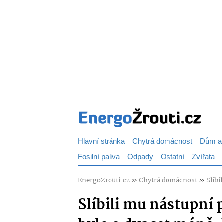
Hlavní stránka
Chytrá domácnost
Dům a
Fosilní paliva
Odpady
Ostatní
Zvířata
EnergoZrouti.cz
»
Chytrá domácnost
»
Slíb
Slíbili mu nástupní 