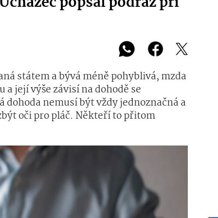
 Uchazeč popsal podraz při
vaná státem a bývá méně pohyblivá, mzda
a její výše závisí na dohodě se
á dohoda nemusí být vždy jednoznačná a
 oči pro pláč. Někteří to přitom