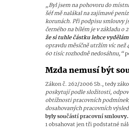
„Byl jsem na pohovoru do místní 
šéf mě nalákal na zajímavé peníze
korunách. Při podpisu smlouvy js
černého na bílém je v základu o 2
že si tuhle částku lehce vydělá
opravdu měsíčně utržím víc než 
60 tisíc rozhodně nedosáhnu,“
p
Mzda nemusí být sou
Zákon č. 262/2006 Sb., tedy záko
poskytují podle složitosti, odpo
obtížnosti pracovních podmínek,
dosahovaných pracovních výsle
byly součástí pracovní smlouvy
1
obsahovat jen tři podstatné nál