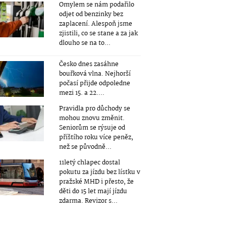
Omylem se nám podařilo
odjet od benzinky bez
zaplacení. Alespoň jsme
zjistili, co se stane a za jak
dlouho se na to...
Česko dnes zasáhne
bouřková vlna. Nejhorší
počasí přijde odpoledne
mezi 15. a 22....
Pravidla pro důchody se
mohou znovu změnit.
Seniorům se rýsuje od
příštího roku více peněz,
než se původně...
11letý chlapec dostal
pokutu za jízdu bez lístku v
pražské MHD i přesto, že
děti do 15 let mají jízdu
zdarma. Revizor s...