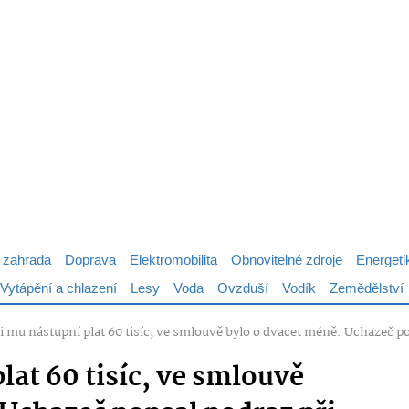
 zahrada
Doprava
Elektromobilita
Obnovitelné zdroje
Energeti
Vytápění a chlazení
Lesy
Voda
Ovzduší
Vodík
Zemědělství
ili mu nástupní plat 60 tisíc, ve smlouvě bylo o dvacet méně. Uchazeč 
plat 60 tisíc, ve smlouvě