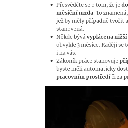
Přesvědčte se o tom, že je
do
měsíční mzda
. To znamená,
jež by měly případně tvořit 
stanovená.
Někde bývá
vyplácena nižš
obvykle 3 měsíce. Raději se 
i na vás.
Zákoník práce stanovuje
pří
byste měli automaticky dost
pracovním prostředí
či za
p