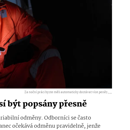
Za noční práci byste měli automaticky dostávat více peněz ,
...
í být popsány přesně
ariabilní odměny. Odborníci se často
nanec očekává odměnu pravidelně, jenže