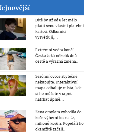
Nejnovější
Dítě by už od 8 let mělo
platit svou vlastní platební
kartou. Odborníci
vysvětlují,...
Extrémní vedra končí.
Česko čeká několik dnů
deště a výrazná změna...
Sezónní ovoce zbytečně
nekupujte. Interaktivní
mapa odhaluje místa, kde
si ho můžete v srpnu
natrhat úplně...
Žena omylem vyhodila do
koše výherní los na 24
milionů korun. Popeláři ho
okamžitě začali...