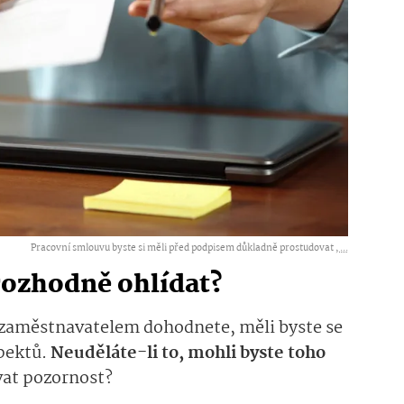
Pracovní smlouvu byste si měli před podpisem důkladně prostudovat ,
...
rozhodně ohlídat?
 zaměstnavatelem dohodnete, měli byste se
spektů.
Neuděláte-li to, mohli byste toho
at pozornost?