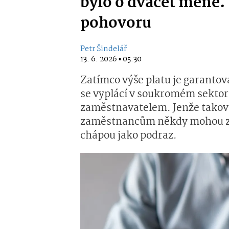
bylo o dvacet méně.
pohovoru
Petr Šindelář
13. 6. 2026 ▪ 05:30
Zatímco výše platu je garanto
se vyplácí v soukromém sektoru 
zaměstnavatelem. Jenže takov
zaměstnancům někdy mohou zbýt
chápou jako podraz.