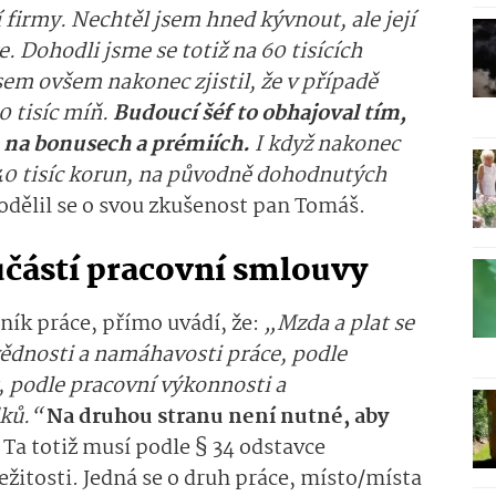
firmy. Nechtěl jsem hned kývnout, ale její
. Dohodli jsme se totiž na 60 tisících
em ovšem nakonec zjistil, že v případě
0 tisíc míň.
Budoucí šéf to obhajoval tím,
m na bonusech a prémiích.
I když nakonec
40 tisíc korun, na původně dohodnutých
odělil se o svou zkušenost pan Tomáš.
částí pracovní smlouvy
ník práce, přímo uvádí, že:
„Mzda a plat se
vědnosti a namáhavosti práce, podle
 podle pracovní výkonnosti a
dků.“
Na druhou stranu není nutné, aby
.
Ta totiž musí
podle § 34 odstavce
ežitosti. Jedná se o druh práce, místo/místa