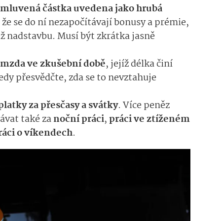
mluvená částka uvedena jako hrubá
 že se do ní nezapočítávají bonusy a prémie,
až nadstavbu. Musí být zkrátka jasně
í mzda ve zkušební době
, jejíž délka činí
tedy přesvědčte, zda se to nevztahuje
platky za přesčasy a svátky
.
Více peněz
ávat také za
noční práci
,
práci ve ztíženém
ráci o víkendech
.