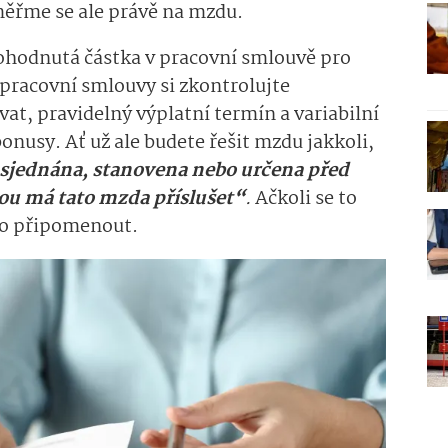
ěřme se ale právě na mzdu.
dohodnutá částka v pracovní smlouvě pro
pracovní smlouvy si zkontrolujte
at, pravidelný výplatní termín a variabilní
nusy. Ať už ale budete řešit mzdu jakkoli,
 sjednána, stanovena nebo určena před
ou má tato mzda příslušet“
.
Ačkoli se to
 to připomenout.