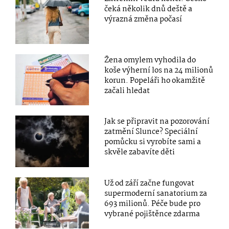
čeká několik dnů deště a
výrazná změna počasí
Žena omylem vyhodila do
koše výherní los na 24 milionů
korun. Popeláři ho okamžitě
začali hledat
Jak se připravit na pozorování
zatmění Slunce? Speciální
pomůcku si vyrobíte sami a
skvěle zabavíte děti
Už od září začne fungovat
supermoderní sanatorium za
693 milionů. Péče bude pro
vybrané pojištěnce zdarma