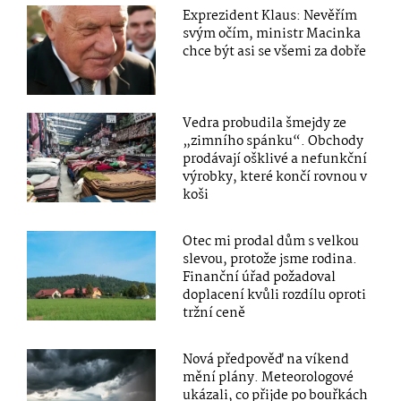
Exprezident Klaus: Nevěřím
svým očím, ministr Macinka
chce být asi se všemi za dobře
Vedra probudila šmejdy ze
„zimního spánku“. Obchody
prodávají ošklivé a nefunkční
výrobky, které končí rovnou v
koši
Otec mi prodal dům s velkou
slevou, protože jsme rodina.
Finanční úřad požadoval
doplacení kvůli rozdílu oproti
tržní ceně
Nová předpověď na víkend
mění plány. Meteorologové
ukázali, co přijde po bouřkách