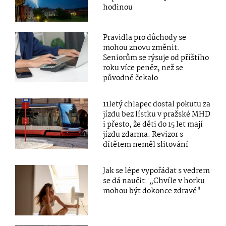
hodinou
Pravidla pro důchody se
mohou znovu změnit.
Seniorům se rýsuje od příštího
roku více peněz, než se
původně čekalo
11letý chlapec dostal pokutu za
jízdu bez lístku v pražské MHD
i přesto, že děti do 15 let mají
jízdu zdarma. Revizor s
dítětem neměl slitování
Jak se lépe vypořádat s vedrem
se dá naučit: „Chvíle v horku
mohou být dokonce zdravé"