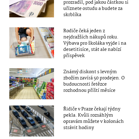
prozradil, pod jakou částkou si
uříznete ostudu a budete za
skrblíka
Rodiče čeká jeden z
nejdražších nákupů roku.
Výbava pro školáka vyjde i na
desetitisíce, stát ale nabízí
příspěvek
Známý diskont s levným
zbožím zavírá 50 prodejen. O
budoucnosti řetězce
rozhodnou příští měsíce
Řidiče v Praze čekají týdny
pekla. Kvůli rozsáhlým
opravám můžete v kolonách
strávit hodiny