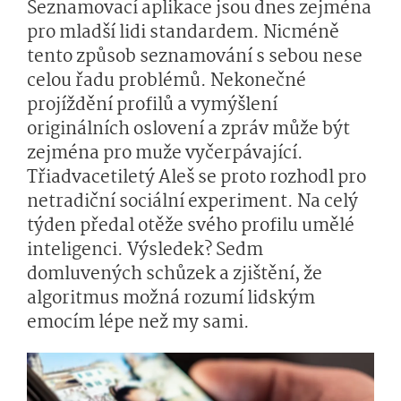
Seznamovací aplikace jsou dnes zejména
pro mladší lidi standardem. Nicméně
tento způsob seznamování s sebou nese
celou řadu problémů. Nekonečné
projíždění profilů a vymýšlení
originálních oslovení a zpráv může být
zejména pro muže vyčerpávající.
Třiadvacetiletý Aleš se proto rozhodl pro
netradiční sociální experiment. Na celý
týden předal otěže svého profilu umělé
inteligenci. Výsledek? Sedm
domluvených schůzek a zjištění, že
algoritmus možná rozumí lidským
emocím lépe než my sami.