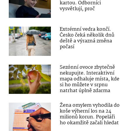
kartou. Odborníci
vysvětlují, proč
Extrémní vedra končí.
Česko čeká několik dnů
deště a výrazná změna
počasí
Sezónní ovoce zbytečně
nekupujte. Interaktivní
mapa odhaluje místa, kde
si ho můžete v srpnu
natrhat úplně zdarma
Žena omylem vyhodila do
koše výherní los na 24
milionů korun. Popeláři
ho okamžitě začali hledat