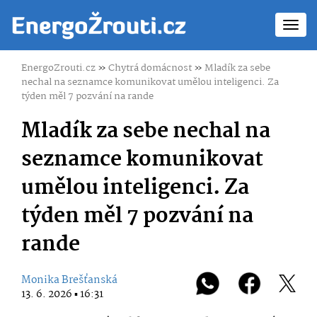
Toggl
navig
EnergoZrouti.cz
»
Chytrá domácnost
»
Mladík za sebe
nechal na seznamce komunikovat umělou inteligenci. Za
týden měl 7 pozvání na rande
Mladík za sebe nechal na
seznamce komunikovat
umělou inteligenci. Za
týden měl 7 pozvání na
rande
Monika Brešťanská
13. 6. 2026 ▪ 16:31