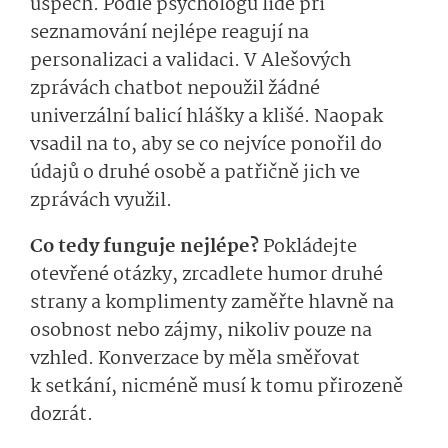
úspěch. Podle psychologů lidé při
seznamování nejlépe reagují na
personalizaci a validaci. V Alešových
zprávách chatbot nepoužil žádné
univerzální balicí hlášky a klišé. Naopak
vsadil na to, aby se co nejvíce ponořil do
údajů o druhé osobě a patřičně jich ve
zprávách využil.
Co tedy funguje nejlépe?
Pokládejte
otevřené otázky, zrcadlete humor druhé
strany a komplimenty zaměřte hlavně na
osobnost nebo zájmy, nikoliv pouze na
vzhled. Konverzace by měla směřovat
k setkání, nicméně musí k tomu přirozeně
dozrát.