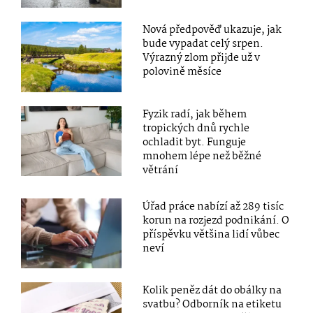
Nová předpověď ukazuje, jak
bude vypadat celý srpen.
Výrazný zlom přijde už v
polovině měsíce
Fyzik radí, jak během
tropických dnů rychle
ochladit byt. Funguje
mnohem lépe než běžné
větrání
Úřad práce nabízí až 289 tisíc
korun na rozjezd podnikání. O
příspěvku většina lidí vůbec
neví
Kolik peněz dát do obálky na
svatbu? Odborník na etiketu