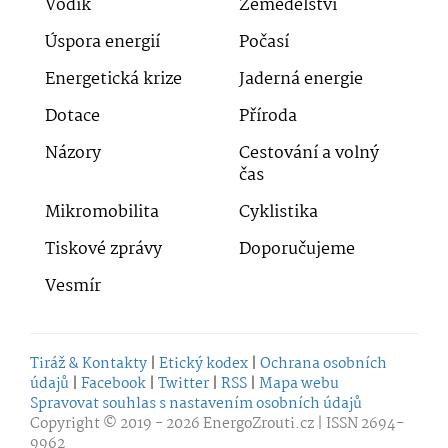
Vodík
Zemědělství
Úspora energií
Počasí
Energetická krize
Jaderná energie
Dotace
Příroda
Názory
Cestování a volný
čas
Mikromobilita
Cyklistika
Tiskové zprávy
Doporučujeme
Vesmír
Tiráž & Kontakty
|
Etický kodex
|
Ochrana osobních
údajů
|
Facebook
|
Twitter
|
RSS
|
Mapa webu
Spravovat souhlas s nastavením osobních údajů
Copyright © 2019 - 2026
EnergoZrouti.cz
| ISSN 2694-
9962