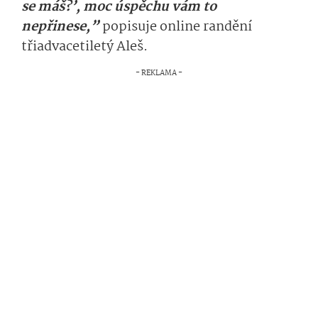
se máš?’, moc úspěchu vám to
nepřinese,”
popisuje online randění
třiadvacetile­tý Aleš.