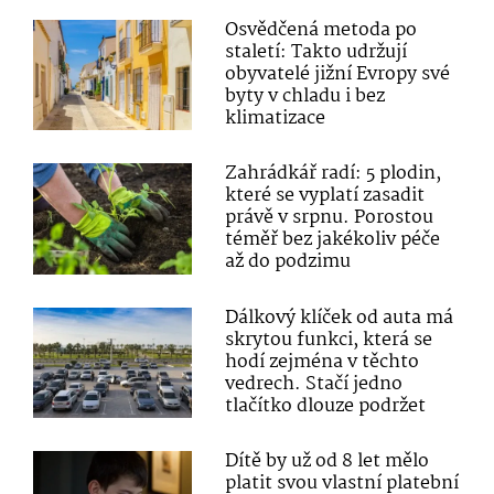
Osvědčená metoda po
staletí: Takto udržují
obyvatelé jižní Evropy své
byty v chladu i bez
klimatizace
Zahrádkář radí: 5 plodin,
které se vyplatí zasadit
právě v srpnu. Porostou
téměř bez jakékoliv péče
až do podzimu
Dálkový klíček od auta má
skrytou funkci, která se
hodí zejména v těchto
vedrech. Stačí jedno
tlačítko dlouze podržet
Dítě by už od 8 let mělo
platit svou vlastní platební