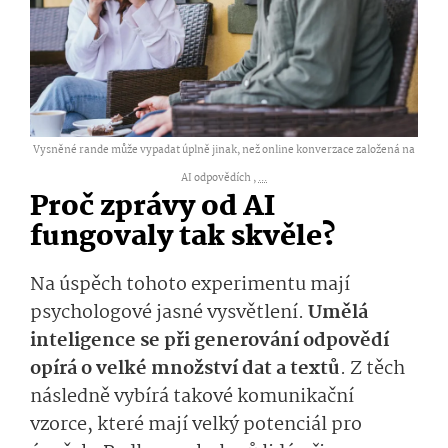
Vysněné rande může vypadat úplně jinak, než online konverzace založená na
AI odpovědích ,
...
Proč zprávy od AI
fungovaly tak skvěle?
Na úspěch tohoto experimentu mají
psychologové jasné vysvětlení.
Umělá
inteligence se při generování odpovědí
opírá o velké množství dat a textů
. Z těch
následně vybírá takové komunikační
vzorce, které mají velký potenciál pro