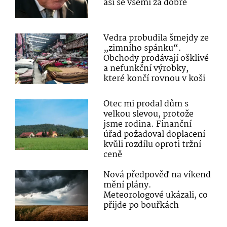
asi se všemi za dobře
Vedra probudila šmejdy ze
„zimního spánku“.
Obchody prodávají ošklivé
a nefunkční výrobky,
které končí rovnou v koši
Otec mi prodal dům s
velkou slevou, protože
jsme rodina. Finanční
úřad požadoval doplacení
kvůli rozdílu oproti tržní
ceně
Nová předpověď na víkend
mění plány.
Meteorologové ukázali, co
přijde po bouřkách