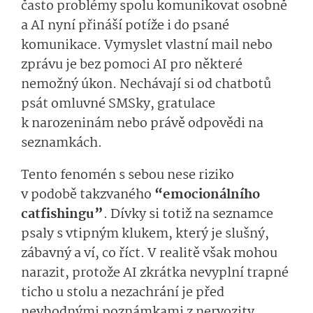
často problémy spolu komunikovat osobně
a AI nyní přináší potíže i do psané
komunikace. Vymyslet vlastní mail nebo
zprávu je bez pomoci AI pro některé
nemožný úkon. Nechávají si od chatbotů
psát omluvné SMSky, gratulace
k narozeninám nebo právě odpovědi na
seznamkách.
Tento fenomén s sebou nese riziko
v podobě takzvaného
“emocionálního
catfishingu”
. Dívky si totiž na seznamce
psaly s vtipným klukem, který je slušný,
zábavný a ví, co říct. V realitě však mohou
narazit, protože AI zkrátka nevyplní trapné
ticho u stolu a nezachrání je před
nevhodnými poznámkami z nervozity.