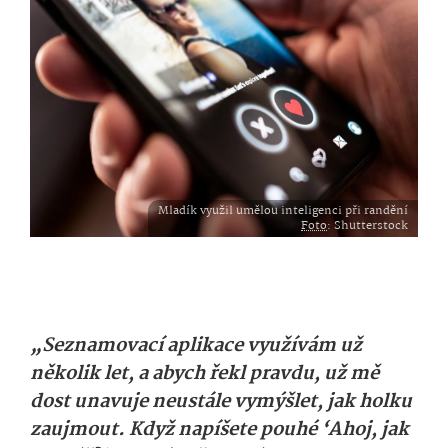
Mladík využil umělou inteligenci při randění
Foto
: Shutterstock
„Seznamovací aplikace využívám už
několik let, a abych řekl pravdu, už mě
dost unavuje neustále vymýšlet, jak holku
zaujmout. Když napíšete pouhé ‘Ahoj, jak