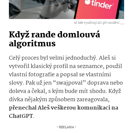
AI lidé využívají už i při randění ,
...
Když rande domlouvá
algoritmus
Celý proces byl velmi jednoduchý. Aleš si
vytvořil klasický profil na seznamce, použil
vlastní fotografie a popsal se vlastními
slovy. Pak už jen “swajpoval” doprava nebo
doleva a čekal, s kým bude mít shodu. Když
dívka nějakým způsobem zareagovala,
přenechal Aleš veškerou komunikaci na
ChatGPT
.