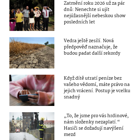
Zatmění roku 2026 už za pár
dnů: Nenechte si ujít
nejúžasnější nebeskou show
posledních let
Vedra ještě zesílí. Nová
předpověď naznačuje, že
budou padat další rekordy
Když dítě utratí peníze bez
vašeho vědomí, máte právo na
jejich vrácení. Postup je vcelku
snadný
„To, že jsme pro vás hrdinové,
nám složenky nezaplatí.“
Hasiči se dožadují navýšení
mezd