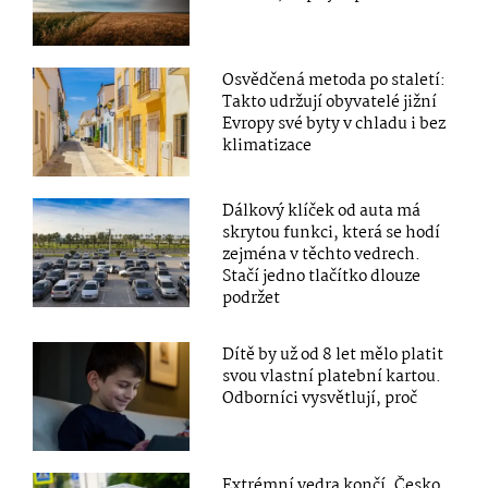
Osvědčená metoda po staletí:
Takto udržují obyvatelé jižní
Evropy své byty v chladu i bez
klimatizace
Dálkový klíček od auta má
skrytou funkci, která se hodí
zejména v těchto vedrech.
Stačí jedno tlačítko dlouze
podržet
Dítě by už od 8 let mělo platit
svou vlastní platební kartou.
Odborníci vysvětlují, proč
Extrémní vedra končí. Česko