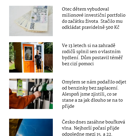
Otec dětem vybudoval
milionové investiční portfolio
do začátku života. Stačilo mu
odkládat pravidelně 500 Kč
Ve 13 letech si na zahradě
rodičů splnil sen o vlastním
bydlení. Dům postavil téměř
bez cizí pomoci
Omylem se nám podařilo odjet
od benzinky bez zaplacení.
Alespoň jsme zjistili, co se
stane a za jak dlouho se na to
přijde
Česko dnes zasáhne bouřková
vlna. Nejhorší počasí přijde
odpoledne mezi 15. a 22.