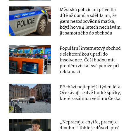
Městská policie mi přivedla
dítě až domů a sdělila mi, že
jsem nezodpovědná matka,
když ho ve 4 letech nechávám
jít samotného do obchodu
Populární internetový obchod
s elektronikou upadl do
insolvence. Češi budou mít
problém získat své peníze při
reklamaci
Přichází nejteplejší týden léta:
Očekávají se dvě horké špičky,
které zasáhnou většinu Česka
„Nepracujte chytře, pracujte
dlouho.“ Tohle je důvod, proč