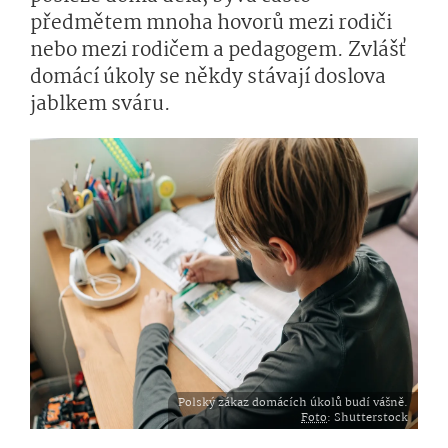
předmětem mnoha hovorů mezi rodiči
nebo mezi rodičem a pedagogem. Zvlášť
domácí úkoly se někdy stávají doslova
jablkem sváru.
Polský zákaz domácích úkolů budí vášně.
Foto
: Shutterstock