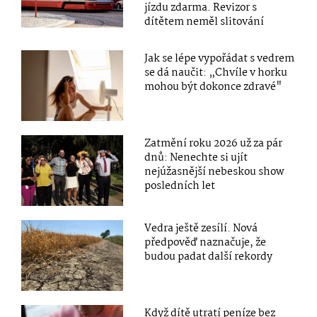
jízdu zdarma. Revizor s
dítětem neměl slitování
Jak se lépe vypořádat s vedrem
se dá naučit: „Chvíle v horku
mohou být dokonce zdravé"
Zatmění roku 2026 už za pár
dnů: Nenechte si ujít
nejúžasnější nebeskou show
posledních let
Vedra ještě zesílí. Nová
předpověď naznačuje, že
budou padat další rekordy
Když dítě utratí peníze bez