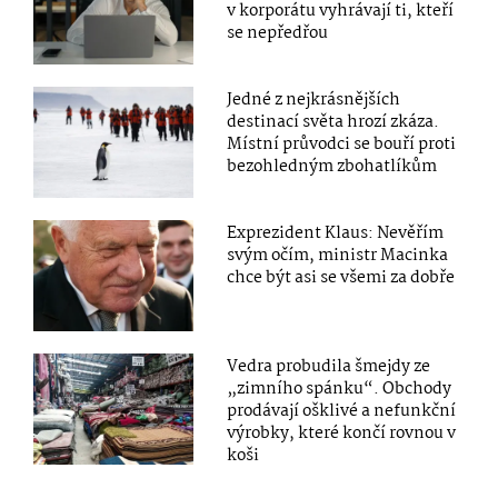
v korporátu vyhrávají ti, kteří
se nepředřou
Jedné z nejkrásnějších
destinací světa hrozí zkáza.
Místní průvodci se bouří proti
bezohledným zbohatlíkům
Exprezident Klaus: Nevěřím
svým očím, ministr Macinka
chce být asi se všemi za dobře
Vedra probudila šmejdy ze
„zimního spánku“. Obchody
prodávají ošklivé a nefunkční
výrobky, které končí rovnou v
koši