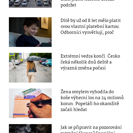
podržet
Dítě by už od 8 let mělo platit
svou vlastní platební kartou.
Odborníci vysvětlují, proč
Extrémní vedra končí. Česko
čeká několik dnů deště a
výrazná změna počasí
Žena omylem vyhodila do
koše výherní los na 24 milionů
korun. Popeláři ho okamžitě
začali hledat
Jak se připravit na pozorování