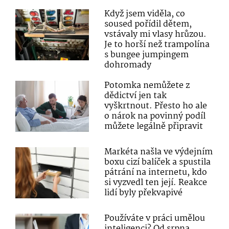
Když jsem viděla, co
soused pořídil dětem,
vstávaly mi vlasy hrůzou.
Je to horší než trampolína
s bungee jumpingem
dohromady
Potomka nemůžete z
dědictví jen tak
vyškrtnout. Přesto ho ale
o nárok na povinný podíl
můžete legálně připravit
Markéta našla ve výdejním
boxu cizí balíček a spustila
pátrání na internetu, kdo
si vyzvedl ten její. Reakce
lidí byly překvapivé
Používáte v práci umělou
inteligenci? Od srpna