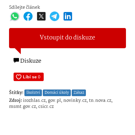
Sdílejte článek
Vstoupit do diskuze
Diskuze
Štítky:
školství
Domácí úkoly
Zákaz
Zdroj:
irozhlas.cz, gov.pl, novinky.cz, tn.nova.cz,
msmt.gov.cz, csicr.cz