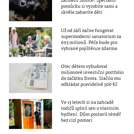
zatmění Slunce? Speciální
pomůcku si vyrobíte sami a
skvěle zabavíte děti
Už od září začne fungovat
supermoderní sanatorium za
693 milionů. Péče bude pro
vybrané pojištěnce zdarma
Otec dětem vybudoval
milionové investiční portfolio
do začátku života. Stačilo mu
odkládat pravidelně 500 Kč
Ve 13 letech si na zahradě
rodičů splnil sen o vlastním
bydlení. Dům postavil téměř
bez cizí pomoci