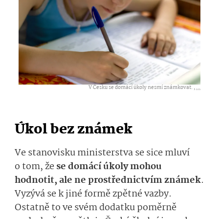
V Česku se domácí úkoly nesmí známkovat. ,
...
Úkol bez známek
Ve stanovisku ministerstva se sice mluví
o tom, že
se domácí úkoly mohou
hodnotit, ale ne prostřednictvím známek
.
Vyzývá se k jiné formě zpětné vazby.
Ostatně to ve svém dodatku poměrně