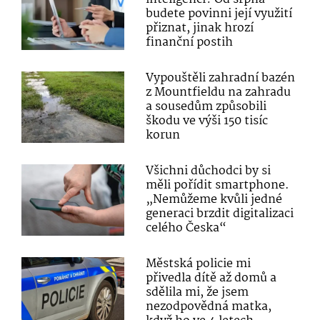
budete povinni její využití
přiznat, jinak hrozí
finanční postih
Vypouštěli zahradní bazén
z Mountfieldu na zahradu
a sousedům způsobili
škodu ve výši 150 tisíc
korun
Všichni důchodci by si
měli pořídit smartphone.
„Nemůžeme kvůli jedné
generaci brzdit digitalizaci
celého Česka“
Městská policie mi
přivedla dítě až domů a
sdělila mi, že jsem
nezodpovědná matka,