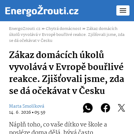
Toggl
navig
EnergoZrouti.cz
»
Chytrá domácnost
»
Zákaz domácích
úkolů vyvolává v Evropě bouřlivé reakce. Zjišťovali jsme, zda
se dá očekávat v Česku
Zákaz domácích úkolů
vyvolává v Evropě bouřlivé
reakce. Zjišťovali jsme, zda
se dá očekávat v Česku
Marta Smolíková
14. 6. 2026 ▪ 05:59
Náplň toho, co vaše dítko ve škole a
posléze doma dělá, bývá často