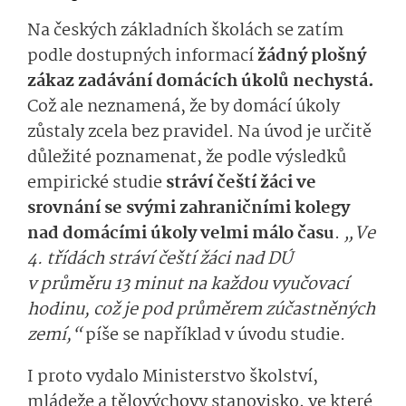
Na českých základních školách se zatím
podle dostupných informací
žádný plošný
zákaz zadávání domácích úkolů nechystá.
Což ale neznamená, že by domácí úkoly
zůstaly zcela bez pravidel. Na úvod je určitě
důležité poznamenat, že podle výsledků
empirické studie
stráví čeští žáci ve
srovnání se svými zahraničními kolegy
nad domácími úkoly velmi málo času
.
„Ve
4. třídách stráví čeští žáci nad DÚ
v průměru 13 minut na každou vyučovací
hodinu, což je pod průměrem zúčastněných
zemí,“
píše se například v úvodu studie.
I proto vydalo Ministerstvo školství,
mládeže a tělovýchovy stanovisko, ve které