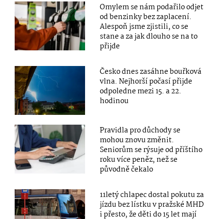
Omylem se nám podařilo odjet
od benzinky bez zaplacení.
Alespoň jsme zjistili, co se
stane a za jak dlouho se na to
přijde
Česko dnes zasáhne bouřková
vlna. Nejhorší počasí přijde
odpoledne mezi 15. a 22.
hodinou
Pravidla pro důchody se
mohou znovu změnit.
Seniorům se rýsuje od příštího
roku více peněz, než se
původně čekalo
11letý chlapec dostal pokutu za
jízdu bez lístku v pražské MHD
i přesto, že děti do 15 let mají