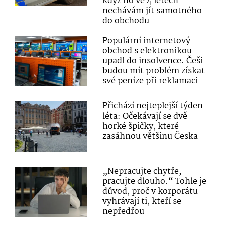
když ho ve 4 letech
nechávám jít samotného
do obchodu
Populární internetový
obchod s elektronikou
upadl do insolvence. Češi
budou mít problém získat
své peníze při reklamaci
Přichází nejteplejší týden
léta: Očekávají se dvě
horké špičky, které
zasáhnou většinu Česka
„Nepracujte chytře,
pracujte dlouho.“ Tohle je
důvod, proč v korporátu
vyhrávají ti, kteří se
nepředřou