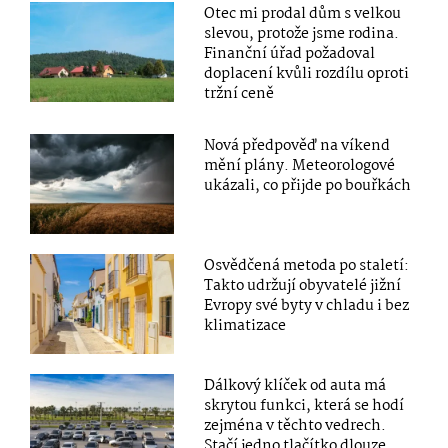
Otec mi prodal dům s velkou
slevou, protože jsme rodina.
Finanční úřad požadoval
doplacení kvůli rozdílu oproti
tržní ceně
Nová předpověď na víkend
mění plány. Meteorologové
ukázali, co přijde po bouřkách
Osvědčená metoda po staletí:
Takto udržují obyvatelé jižní
Evropy své byty v chladu i bez
klimatizace
Dálkový klíček od auta má
skrytou funkci, která se hodí
zejména v těchto vedrech.
Stačí jedno tlačítko dlouze