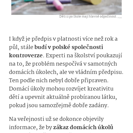
Děti si po škole mají hlavně odpočinout. ,
...
I když je předpis v platnosti více než rok a
půl, stále
budí v polské společnosti
kontroverze
. Experti na školství poukazují
na to, že problém nespočívá v samotných
domácích úkolech, ale ve vládním předpisu.
Ten podle nich nebyl dobře připraven.
Domácí úkoly mohou rozvíjet kreativitu
dětí a upevnit aktuálně probíranou látku,
pokud jsou samozřejmě dobře zadány.
Na veřejnosti už se dokonce objevily
informace, že by
zákaz domácích úkolů