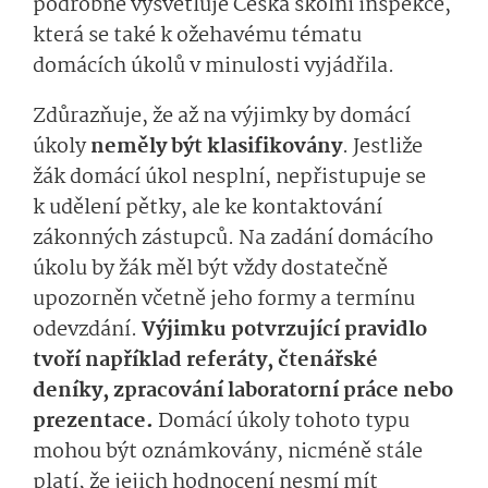
podrobně vysvětluje Česká školní inspekce,
která se také k ožehavému tématu
domácích úkolů v minulosti vyjádřila.
Zdůrazňuje, že až na výjimky by domácí
úkoly
neměly být klasifikovány
. Jestliže
žák domácí úkol nesplní, nepřistupuje se
k udělení pětky, ale ke kontaktování
zákonných zástupců. Na zadání domácího
úkolu by žák měl být vždy dostatečně
upozorněn včetně jeho formy a termínu
odevzdání.
Výjimku potvrzující pravidlo
tvoří například referáty, čtenářské
deníky, zpracování laboratorní práce nebo
prezentace.
Domácí úkoly tohoto typu
mohou být oznámkovány, nicméně stále
platí, že jejich hodnocení nesmí mít