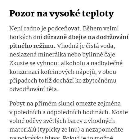
Pozor na vysoké teploty
Není radno je podceňovat. Během velmi
horkých dní
důrazně dbejte na dodržování
pitného režimu.
Vhodná je čistá voda,
neslazená minerálka nebo bylinné čaje.
Zkuste se vyhnout alkoholu a nadbytečné
konzumaci kofeinových nápojů, v obou
případech totiž dochází ke zbytečnému
odvodňování těla.
Pobyt na přímém slunci omezte zejména
v poledních a odpoledních hodinách. Noste
volné oděvy světlých barev z vhodných
materiálů (typicky ze lnu) a nezapomeňte
na pokrývku hlavy. Pokud je to možné,