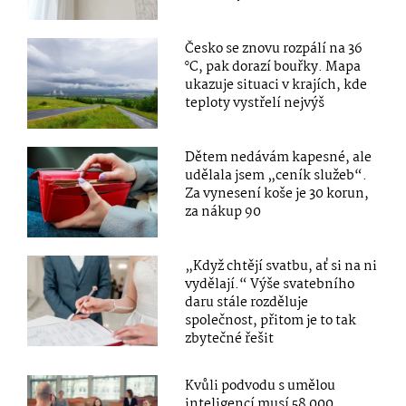
Česko se znovu rozpálí na 36
°C, pak dorazí bouřky. Mapa
ukazuje situaci v krajích, kde
teploty vystřelí nejvýš
Dětem nedávám kapesné, ale
udělala jsem „ceník služeb“.
Za vynesení koše je 30 korun,
za nákup 90
„Když chtějí svatbu, ať si na ni
vydělají.“ Výše svatebního
daru stále rozděluje
společnost, přitom je to tak
zbytečné řešit
Kvůli podvodu s umělou
inteligencí musí 58 000