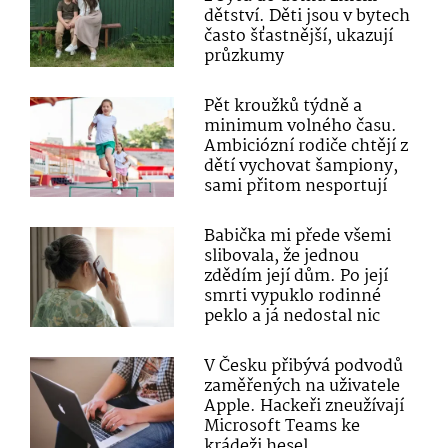
dětství. Děti jsou v bytech
často šťastnější, ukazují
průzkumy
Pět kroužků týdně a
minimum volného času.
Ambiciózní rodiče chtějí z
dětí vychovat šampiony,
sami přitom nesportují
Babička mi přede všemi
slibovala, že jednou
zdědím její dům. Po její
smrti vypuklo rodinné
peklo a já nedostal nic
V Česku přibývá podvodů
zaměřených na uživatele
Apple. Hackeři zneužívají
Microsoft Teams ke
krádeži hesel