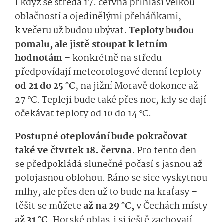
I když se středa 17. června přihlásí velkou
oblačností a ojedinělými přeháňkami,
k večeru už budou ubývat.
Teploty budou
pomalu, ale jistě stoupat k letním
hodnotám
– konkrétně na středu
předpovídají meteorologové denní teploty
od 21 do 25 °C
, na jižní Moravě dokonce až
27 °C. Tepleji bude také přes noc, kdy se dají
očekávat teploty od 10 do 14 °C.
Postupné oteplování bude pokračovat
také ve čtvrtek 18. června
. Pro tento den
se předpokládá slunečné počasí s jasnou až
polojasnou oblohou. Ráno se sice vyskytnou
mlhy, ale přes den už to bude na kraťasy –
těšit se můžete
až na 29 °C,
v Čechách místy
až 31 °C
. Horské oblasti si ještě zachovají