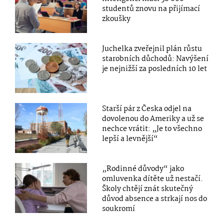
studentů znovu na přijímací
zkoušky
Juchelka zveřejnil plán růstu
starobních důchodů: Navýšení
je nejnižší za posledních 10 let
Starší pár z Česka odjel na
dovolenou do Ameriky a už se
nechce vrátit: „Je to všechno
lepší a levnější“
„Rodinné důvody“ jako
omluvenka dítěte už nestačí.
Školy chtějí znát skutečný
důvod absence a strkají nos do
soukromí