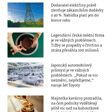
Dodavatel elektřiny právě
zlevňuje zákazníkům dodávky
o 30 %. Nabídka platí jen do
konce roku
Legendární česká módní firma
je ve vážných problémech.
Tržby se propadly o čtvrtinu a
ztráta přesáhla 100 milionů
Japonský automobilový
průmysl je ve vážných
problémech. „Pokud se nic
nezmění, nepřežijeme,“
varuje šéf Toyoty
Majitelka kavárny prozradila,
na čem podniky vydělávají
ještě víc než na kohoutkové