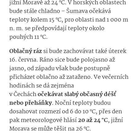
jižní Moravě až 24 °C. V horských oblastech
bude stále chladno – Šumava očekává
teploty kolem 15 °C, pro oblasti nad 1 000 m
n. m. se předpovídají teploty okolo
pouhých 11 °C.
Oblačný ráz
si bude zachovávat také úterek
16. června. Ráno sice bude polojasno až
jasno, od západu však bude postupně
přicházet oblačno až zataženo. Ve večerních
hodinách se dá zejména
v Čechách
očekávat slabý občasný déšť
nebo přeháňky
. Noční teploty budou
dosahovat rozmezí od 6 do 10 °C, přes den
pak meteorologové hlásí
20 až 24 °C
, jižní
Morava se může těšit na 26 °C.