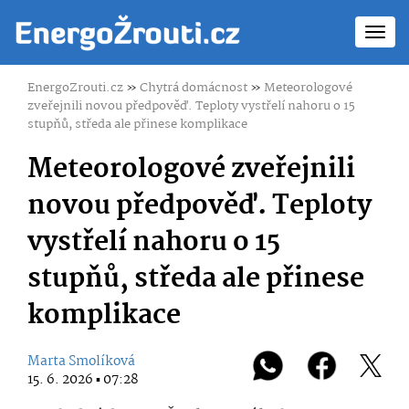
Toggl
navig
EnergoZrouti.cz
»
Chytrá domácnost
»
Meteorologové
zveřejnili novou předpověď. Teploty vystřelí nahoru o 15
stupňů, středa ale přinese komplikace
Meteorologové zveřejnili
novou předpověď. Teploty
vystřelí nahoru o 15
stupňů, středa ale přinese
komplikace
Marta Smolíková
15. 6. 2026 ▪ 07:28