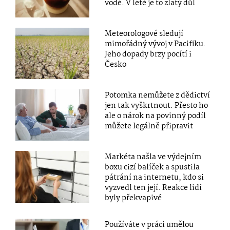
vodě. V létě je to zlatý důl
Meteorologové sledují
mimořádný vývoj v Pacifiku.
Jeho dopady brzy pocítí i
Česko
Potomka nemůžete z dědictví
jen tak vyškrtnout. Přesto ho
ale o nárok na povinný podíl
můžete legálně připravit
Markéta našla ve výdejním
boxu cizí balíček a spustila
pátrání na internetu, kdo si
vyzvedl ten její. Reakce lidí
byly překvapivé
Používáte v práci umělou