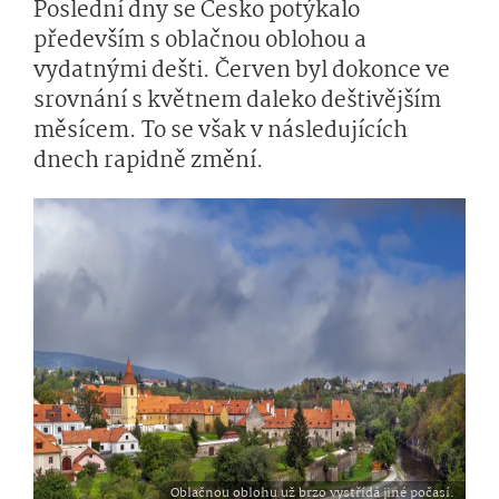
Poslední dny se Česko potýkalo
především s oblačnou oblohou a
vydatnými dešti. Červen byl dokonce ve
srovnání s květnem daleko deštivějším
měsícem. To se však v následujících
dnech rapidně změní.
Oblačnou oblohu už brzo vystřídá jiné počasí.