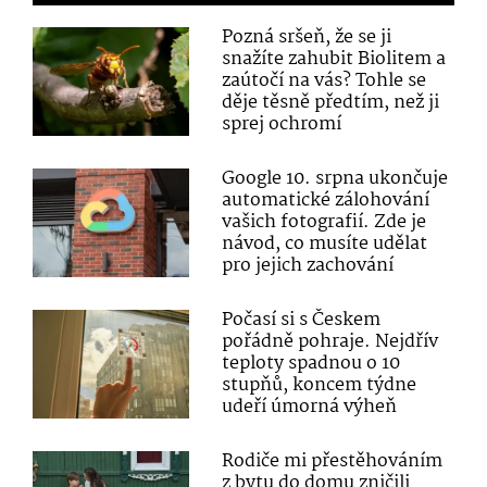
Pozná sršeň, že se ji
snažíte zahubit Biolitem a
zaútočí na vás? Tohle se
děje těsně předtím, než ji
sprej ochromí
Google 10. srpna ukončuje
automatické zálohování
vašich fotografií. Zde je
návod, co musíte udělat
pro jejich zachování
Počasí si s Českem
pořádně pohraje. Nejdřív
teploty spadnou o 10
stupňů, koncem týdne
udeří úmorná výheň
Rodiče mi přestěhováním
z bytu do domu zničili