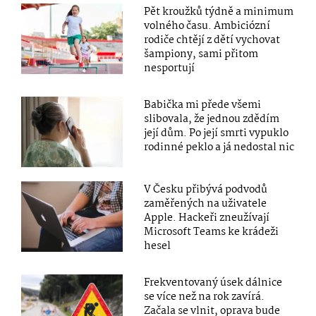
Pět kroužků týdně a minimum
volného času. Ambiciózní
rodiče chtějí z dětí vychovat
šampiony, sami přitom
nesportují
Babička mi přede všemi
slibovala, že jednou zdědím
její dům. Po její smrti vypuklo
rodinné peklo a já nedostal nic
V Česku přibývá podvodů
zaměřených na uživatele
Apple. Hackeři zneužívají
Microsoft Teams ke krádeži
hesel
Frekventovaný úsek dálnice
se více než na rok zavírá.
Začala se vlnit, oprava bude