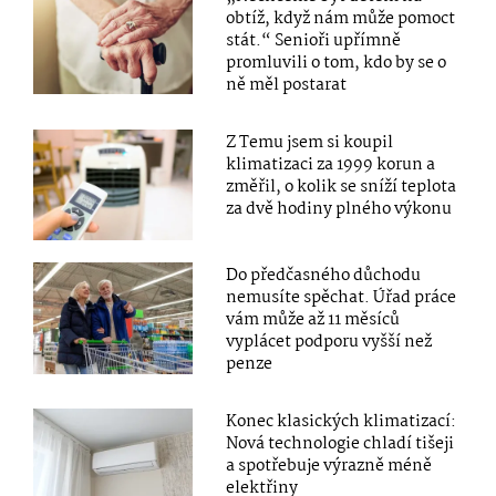
obtíž, když nám může pomoct
stát.“ Senioři upřímně
promluvili o tom, kdo by se o
ně měl postarat
Z Temu jsem si koupil
klimatizaci za 1999 korun a
změřil, o kolik se sníží teplota
za dvě hodiny plného výkonu
Do předčasného důchodu
nemusíte spěchat. Úřad práce
vám může až 11 měsíců
vyplácet podporu vyšší než
penze
Konec klasických klimatizací:
Nová technologie chladí tišeji
a spotřebuje výrazně méně
elektřiny