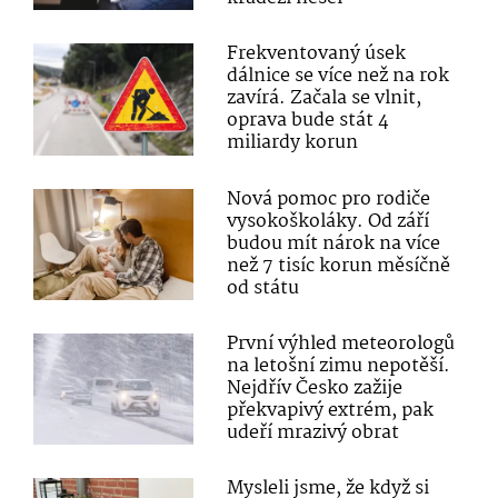
Frekventovaný úsek
dálnice se více než na rok
zavírá. Začala se vlnit,
oprava bude stát 4
miliardy korun
Nová pomoc pro rodiče
vysokoškoláky. Od září
budou mít nárok na více
než 7 tisíc korun měsíčně
od státu
První výhled meteorologů
na letošní zimu nepotěší.
Nejdřív Česko zažije
překvapivý extrém, pak
udeří mrazivý obrat
Mysleli jsme, že když si