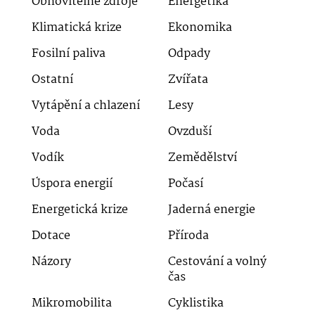
Obnovitelné zdroje
Energetika
Klimatická krize
Ekonomika
Fosilní paliva
Odpady
Ostatní
Zvířata
Vytápění a chlazení
Lesy
Voda
Ovzduší
Vodík
Zemědělství
Úspora energií
Počasí
Energetická krize
Jaderná energie
Dotace
Příroda
Názory
Cestování a volný
čas
Mikromobilita
Cyklistika