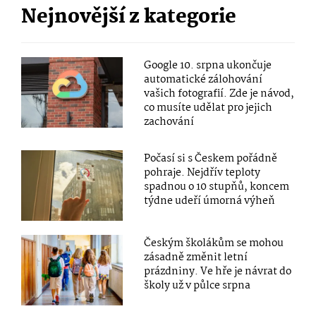
Nejnovější z kategorie
Google 10. srpna ukončuje
automatické zálohování
vašich fotografií. Zde je návod,
co musíte udělat pro jejich
zachování
Počasí si s Českem pořádně
pohraje. Nejdřív teploty
spadnou o 10 stupňů, koncem
týdne udeří úmorná výheň
Českým školákům se mohou
zásadně změnit letní
prázdniny. Ve hře je návrat do
školy už v půlce srpna