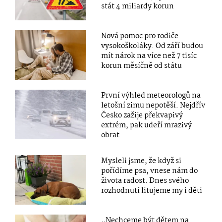
stát 4 miliardy korun
Nová pomoc pro rodiče
vysokoškoláky. Od září budou
mít nárok na více než 7 tisíc
korun měsíčně od státu
První výhled meteorologů na
letošní zimu nepotěší. Nejdřív
Česko zažije překvapivý
extrém, pak udeří mrazivý
obrat
Mysleli jsme, že když si
pořídíme psa, vnese nám do
života radost. Dnes svého
rozhodnutí litujeme my i děti
„Nechceme být dětem na