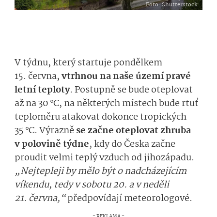
Foto
: Shutterstock
V týdnu, který startuje pondělkem
15. června,
vtrhnou na naše území pravé
letní teploty
. Postupně se bude oteplovat
až na 30 °C, na některých místech bude rtuť
teploměru atakovat dokonce tropických
35 °C. Výrazně
se začne oteplovat zhruba
v polovině týdne
, kdy do Česka začne
proudit velmi teplý vzduch od jihozápadu.
„Nejtepleji by mělo být o nadcházejícím
víkendu, tedy v sobotu 20. a v neděli
21. června,“
předpovídají meteorologové.