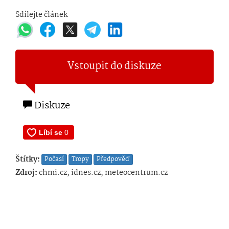
Sdílejte článek
Vstoupit do diskuze
Diskuze
Štítky:
Počasí
Tropy
Předpověď
Zdroj:
chmi.cz, idnes.cz, meteocentrum.cz