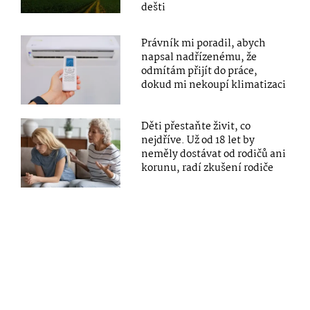
dešti
Právník mi poradil, abych
napsal nadřízenému, že
odmítám přijít do práce,
dokud mi nekoupí klimatizaci
Děti přestaňte živit, co
nejdříve. Už od 18 let by
neměly dostávat od rodičů ani
korunu, radí zkušení rodiče