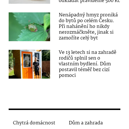
odkládat pravidelně 500 Kč
Nenápadný hmyz proniká
do bytů po celém Česku.
Při nahánění ho nikdy
nerozmáčkněte, jinak si
zamoříte celý byt
Ve 13 letech si na zahradě
rodičů splnil sen o
vlastním bydlení. Dům
postavil téměř bez cizí
pomoci
Chytrá domácnost
Dům a zahrada