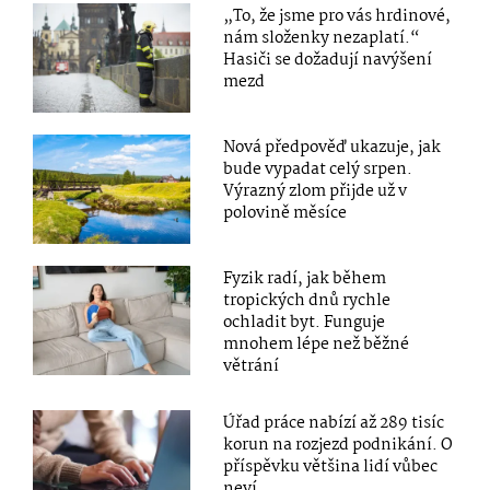
„To, že jsme pro vás hrdinové,
nám složenky nezaplatí.“
Hasiči se dožadují navýšení
mezd
Nová předpověď ukazuje, jak
bude vypadat celý srpen.
Výrazný zlom přijde už v
polovině měsíce
Fyzik radí, jak během
tropických dnů rychle
ochladit byt. Funguje
mnohem lépe než běžné
větrání
Úřad práce nabízí až 289 tisíc
korun na rozjezd podnikání. O
příspěvku většina lidí vůbec
neví