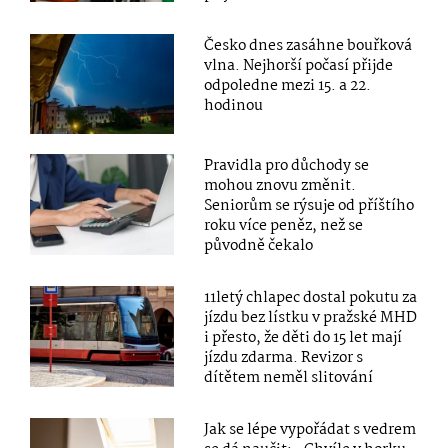
Česko dnes zasáhne bouřková
vlna. Nejhorší počasí přijde
odpoledne mezi 15. a 22.
hodinou
Pravidla pro důchody se
mohou znovu změnit.
Seniorům se rýsuje od příštího
roku více peněz, než se
původně čekalo
11letý chlapec dostal pokutu za
jízdu bez lístku v pražské MHD
i přesto, že děti do 15 let mají
jízdu zdarma. Revizor s
dítětem neměl slitování
Jak se lépe vypořádat s vedrem