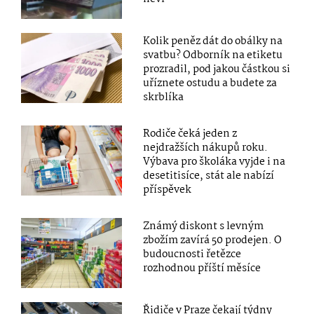
Kolik peněz dát do obálky na
svatbu? Odborník na etiketu
prozradil, pod jakou částkou si
uříznete ostudu a budete za
skrblíka
Rodiče čeká jeden z
nejdražších nákupů roku.
Výbava pro školáka vyjde i na
desetitisíce, stát ale nabízí
příspěvek
Známý diskont s levným
zbožím zavírá 50 prodejen. O
budoucnosti řetězce
rozhodnou příští měsíce
Řidiče v Praze čekají týdny