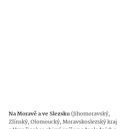
Na Moravě a ve Slezsku
(Jihomoravský,
Zlínský, Olomoucký, Moravskoslezský kraj