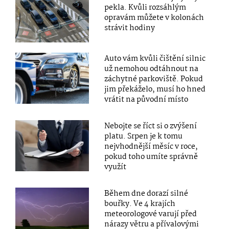
pekla. Kvůli rozsáhlým
opravám můžete v kolonách
strávit hodiny
Auto vám kvůli čištění silnic
už nemohou odtáhnout na
záchytné parkoviště. Pokud
jim překáželo, musí ho hned
vrátit na původní místo
Nebojte se říct si o zvýšení
platu. Srpen je k tomu
nejvhodnější měsíc v roce,
pokud toho umíte správně
využít
Během dne dorazí silné
bouřky. Ve 4 krajích
meteorologové varují před
nárazy větru a přívalovými