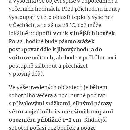
a Vysočina) se objeví spíše v odpoledních a
večerních hodinách. Před příchodem fronty
vystoupají v této oblasti teploty výše než
v Čechách, a to až na 28 °C, což může
lokálně podpořit
vznik silnějších bouřek
.
Po 22. hodině bude
pásmo srážek
postupovat dále k jihovýchodu a do
vnitrozemí Čech
, ale bude v průběhu noci
postupně slábnout a přecházet
v plošný déšť.
Ve výše uvedených oblastech je během
sobotního večera a noci nutné počítat
s
přívalovými srážkami, silnými nárazy
větru a ojediněle i s menšími kroupami
o rozměru přibližně 1–2 cm
.
Klidnější
sobotní počasí bez bouřek a pouze