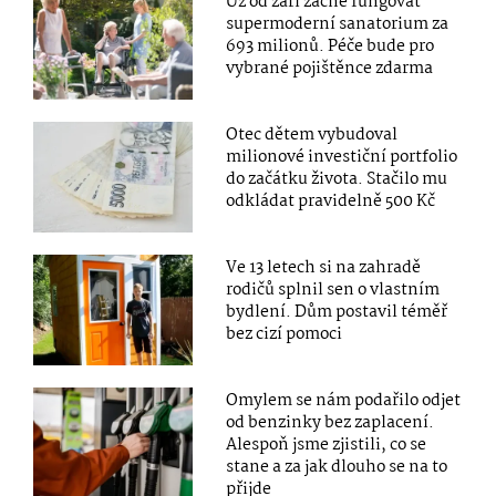
Už od září začne fungovat
supermoderní sanatorium za
693 milionů. Péče bude pro
vybrané pojištěnce zdarma
Otec dětem vybudoval
milionové investiční portfolio
do začátku života. Stačilo mu
odkládat pravidelně 500 Kč
Ve 13 letech si na zahradě
rodičů splnil sen o vlastním
bydlení. Dům postavil téměř
bez cizí pomoci
Omylem se nám podařilo odjet
od benzinky bez zaplacení.
Alespoň jsme zjistili, co se
stane a za jak dlouho se na to
přijde