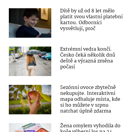
Dítě by už od 8 let mělo
platit svou vlastní platební
kartou. Odborníci
vysvětlují, proč
Extrémní vedra končí.
Česko čeká několik dnů
deště a výrazná změna
počasí
Sezónní ovoce zbytečně
nekupujte. Interaktivní
mapa odhaluje místa, kde
si ho můžete v srpnu
natrhat úplně zdarma
Žena omylem vyhodila do
koše výherní los na 24