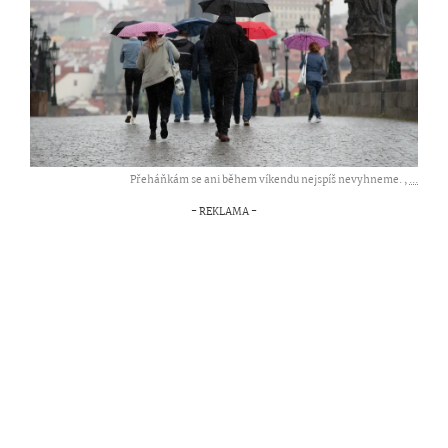
Přeháňkám se ani během víkendu nejspíš nevyhneme. ,
...