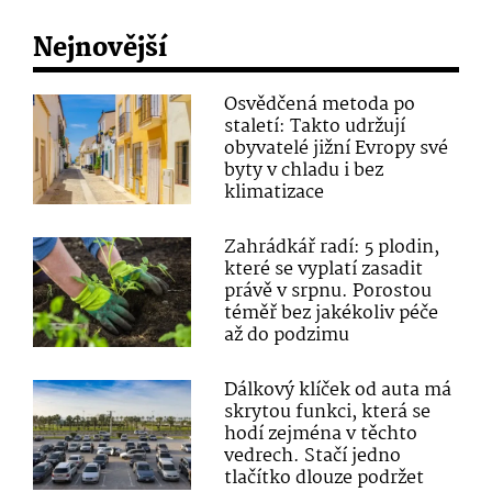
Nejnovější
Osvědčená metoda po
staletí: Takto udržují
obyvatelé jižní Evropy své
byty v chladu i bez
klimatizace
Zahrádkář radí: 5 plodin,
které se vyplatí zasadit
právě v srpnu. Porostou
téměř bez jakékoliv péče
až do podzimu
Dálkový klíček od auta má
skrytou funkci, která se
hodí zejména v těchto
vedrech. Stačí jedno
tlačítko dlouze podržet