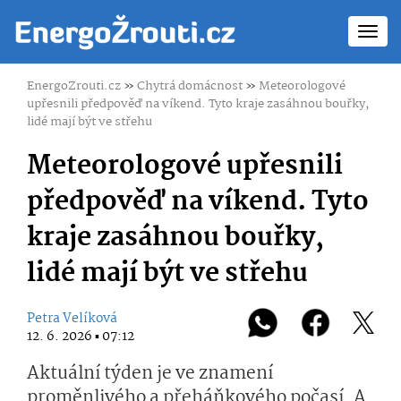
Toggl
navig
EnergoZrouti.cz
»
Chytrá domácnost
»
Meteorologové
upřesnili předpověď na víkend. Tyto kraje zasáhnou bouřky,
lidé mají být ve střehu
Meteorologové upřesnili
předpověď na víkend. Tyto
kraje zasáhnou bouřky,
lidé mají být ve střehu
Petra Velíková
12. 6. 2026 ▪ 07:12
Aktuální týden je ve znamení
proměnlivého a přeháňkového počasí. A