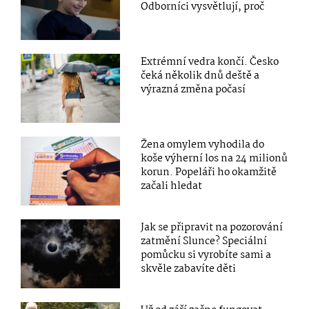
Odborníci vysvětlují, proč
Extrémní vedra končí. Česko
čeká několik dnů deště a
výrazná změna počasí
Žena omylem vyhodila do
koše výherní los na 24 milionů
korun. Popeláři ho okamžitě
začali hledat
Jak se připravit na pozorování
zatmění Slunce? Speciální
pomůcku si vyrobíte sami a
skvěle zabavíte děti