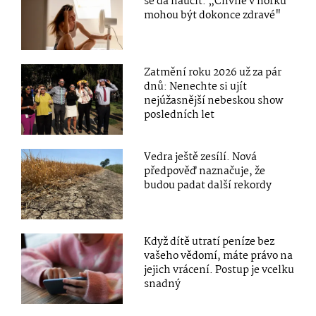
se dá naučit: „Chvíle v horku
mohou být dokonce zdravé"
Zatmění roku 2026 už za pár
dnů: Nenechte si ujít
nejúžasnější nebeskou show
posledních let
Vedra ještě zesílí. Nová
předpověď naznačuje, že
budou padat další rekordy
Když dítě utratí peníze bez
vašeho vědomí, máte právo na
jejich vrácení. Postup je vcelku
snadný