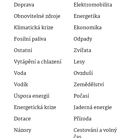
Doprava
Elektromobilita
Obnovitelné zdroje
Energetika
Klimatická krize
Ekonomika
Fosilní paliva
Odpady
Ostatní
Zvířata
Vytápění a chlazení
Lesy
Voda
Ovzduší
Vodík
Zemědělství
Úspora energií
Počasí
Energetická krize
Jaderná energie
Dotace
Příroda
Názory
Cestování a volný
čas