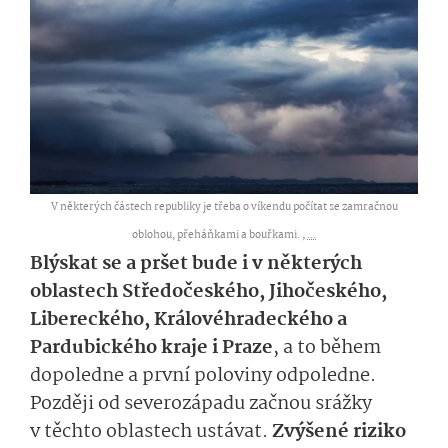
V některých částech republiky je třeba o víkendu počítat se zamračnou
oblohou, přeháňkami a bouřkami. ,
...
Blýskat se a pršet bude i v některých
oblastech Středočeského, Jihočeského,
Libereckého, Královéhradeckého a
Pardubického kraje i Praze
, a to během
dopoledne a první poloviny odpoledne.
Později od severozápadu začnou srážky
v těchto oblastech ustávat.
Zvýšené riziko