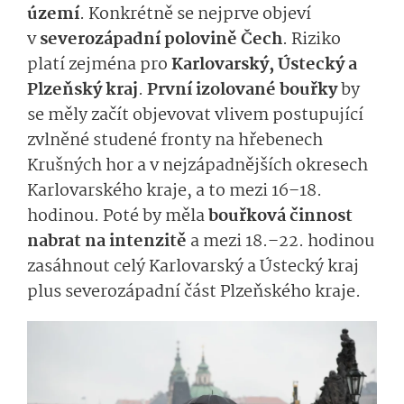
území
. Konkrétně se nejprve objeví
v
severozápadní polovině Čech
. Riziko
platí zejména pro
Karlovarský, Ústecký a
Plzeňský kraj
.
První izolované bouřky
by
se měly začít objevovat vlivem postupující
zvlněné studené fronty na hřebenech
Krušných hor a v nejzápadnějších okresech
Karlovarského kraje, a to mezi 16–18.
hodinou. Poté by měla
bouřková činnost
nabrat na intenzitě
a mezi 18.–22. hodinou
zasáhnout celý Karlovarský a Ústecký kraj
plus severozápadní část Plzeňského kraje.