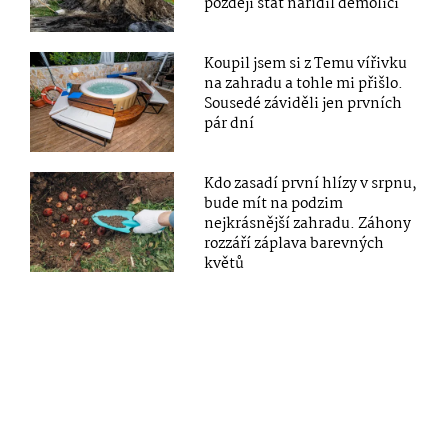
později stát nařídil demolici
Koupil jsem si z Temu vířivku
na zahradu a tohle mi přišlo.
Sousedé záviděli jen prvních
pár dní
Kdo zasadí první hlízy v srpnu,
bude mít na podzim
nejkrásnější zahradu. Záhony
rozzáří záplava barevných
květů