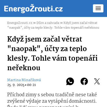
Toggl
navig
EnergoZrouti.cz
»
Dům a zahrada
»
Když jsem začal větrat
"naopak", účty za teplo klesly. Tohle vám topenáři neřeknou
Když jsem začal větrat
"naopak", účty za teplo
klesly. Tohle vám topenáři
neřeknou
Martina Minaříková
25. 9. 2025 ▪ 00:21
Příchod zimy s sebou tradičně nese také
zvýšené výdaje za vytápění domácnosti.