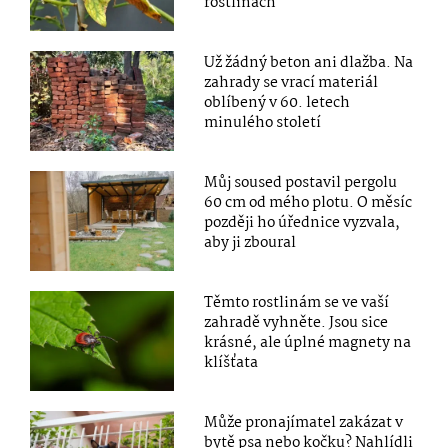
rostlinách
Už žádný beton ani dlažba. Na
zahrady se vrací materiál
oblíbený v 60. letech
minulého století
Můj soused postavil pergolu
60 cm od mého plotu. O měsíc
později ho úřednice vyzvala,
aby ji zboural
Těmto rostlinám se ve vaší
zahradě vyhněte. Jsou sice
krásné, ale úplné magnety na
klíšťata
Může pronajímatel zakázat v
bytě psa nebo kočku? Nahlídli