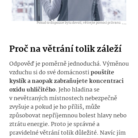
Pokud to dispozice bytu dovolí, větrejte pomocí průvanu. ,
...
Proč na větrání tolik záleží
Odpověď je poměrně jednoduchá. Výměnou
vzduchu si do své domácnosti
pouštíte
kyslík a naopak zabraňujete koncentraci
oxidu uhličitého
. Jeho hladina se
v nevětraných místnostech nebezpečně
zvyšuje a pokud je ho příliš, může
způsobovat nepříjemnou bolest hlavy nebo
ztrátu energie. Proto je správné a
pravidelné větrání tolik důležité. Navíc jím