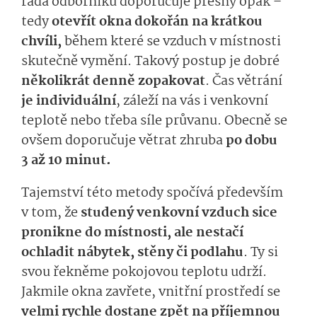
řada odborníků doporučuje přesný opak –
tedy
otevřít okna dokořán na krátkou
chvíli,
během které se vzduch v místnosti
skutečně vymění. Takový postup je dobré
několikrát denně zopakovat
. Čas větrání
je individuální
, záleží na vás i venkovní
teplotě nebo třeba síle průvanu. Obecně se
ovšem doporučuje větrat zhruba
po dobu
3 až 10 minut.
Tajemství této metody spočívá především
v tom, že
studený venkovní vzduch sice
pronikne do místnosti, ale nestačí
ochladit nábytek, stěny či podlahu
. Ty si
svou řekněme pokojovou teplotu udrží.
Jakmile okna zavřete, vnitřní prostředí se
velmi rychle dostane zpět na příjemnou