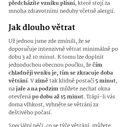
předcházíte vzniku plísní
, které stojí za
mnoha zdravotními neduhy včetně alergií.
Jak dlouho větrat
Už jednou jsme zde zmínili, že se
doporučuje intenzivně větrat minimálně po
dobu 3 až 10 minut. K tomu lze doplnit
jednoduchou obecnou poučku, že
čím
chladněji venku je, tím se zkracuje doba
větrání
. V
zimě
tak klidně postačí
5 minut
,
na
jaře a na podzim
můžete nechat okna
otevřená
po dobu až 15 minut
. Trápí-li vás
doma vlhkost, vyhněte se větrání za
deštivého počasí.
Speciální péči, co se týče větrání, můžete