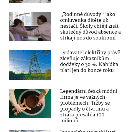
„Rodinné důvody“ jako
omluvenka dítěte už
nestačí. Školy chtějí znát
skutečný důvod absence a
strkají nos do soukromí
Dodavatel elektřiny právě
zlevňuje zákazníkům
dodávky o 30 %. Nabídka
platí jen do konce roku
Legendární česká módní
firma je ve vážných
problémech. Tržby se
propadly o čtvrtinu a
ztráta přesáhla 100
milionů