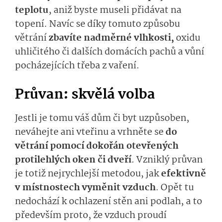
teplotu
, aniž byste museli přidávat na
topení. Navíc se díky tomuto způsobu
větrání
zbavíte nadměrné vlhkosti,
oxidu
uhličitého či dalších domácích pachů a vůní
pocházejících třeba z vaření.
Průvan: skvělá volba
Jestli je tomu váš dům či byt uzpůsoben,
neváhejte ani vteřinu a vrhněte se
do
větrání pomocí dokořán otevřených
protilehlých oken či dveří
. Vzniklý průvan
je totiž nejrychlejší metodou, jak
efektivně
v místnostech vyměnit vzduch
. Opět tu
nedochází k ochlazení stěn ani podlah, a to
především proto, že vzduch proudí