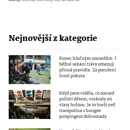
Nejnovější z kategorie
Konec hlučným sousedům: I
běžné sekání trávy omezují
přísná pravidla. Za porušení
hrozí pokuta
Když jsem viděla, co soused
pořídil dětem, vstávaly mi
vlasy hrůzou. Je to horší než
trampolína s bungee
jumpingem dohromady