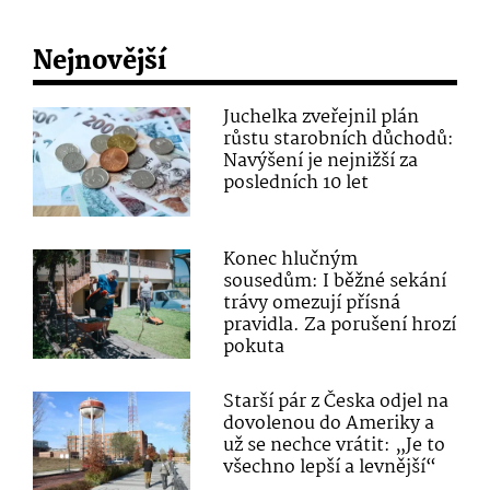
Nejnovější
Juchelka zveřejnil plán
růstu starobních důchodů:
Navýšení je nejnižší za
posledních 10 let
Konec hlučným
sousedům: I běžné sekání
trávy omezují přísná
pravidla. Za porušení hrozí
pokuta
Starší pár z Česka odjel na
dovolenou do Ameriky a
už se nechce vrátit: „Je to
všechno lepší a levnější“