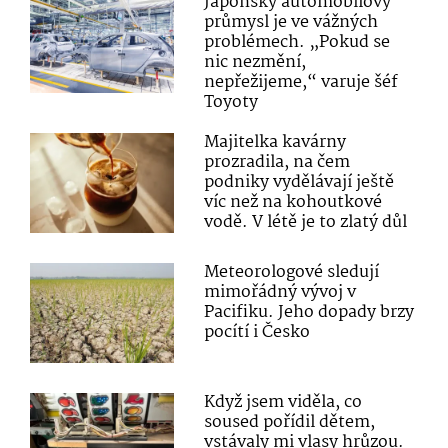
Japonský automobilový
průmysl je ve vážných
problémech. „Pokud se
nic nezmění,
nepřežijeme,“ varuje šéf
Toyoty
Majitelka kavárny
prozradila, na čem
podniky vydělávají ještě
víc než na kohoutkové
vodě. V létě je to zlatý důl
Meteorologové sledují
mimořádný vývoj v
Pacifiku. Jeho dopady brzy
pocítí i Česko
Když jsem viděla, co
soused pořídil dětem,
vstávaly mi vlasy hrůzou.