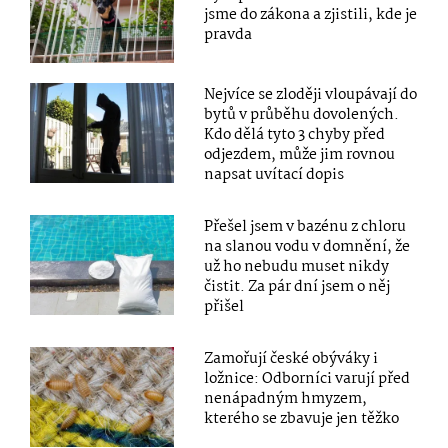
jsme do zákona a zjistili, kde je
pravda
Nejvíce se zloději vloupávají do
bytů v průběhu dovolených.
Kdo dělá tyto 3 chyby před
odjezdem, může jim rovnou
napsat uvítací dopis
Přešel jsem v bazénu z chloru
na slanou vodu v domnění, že
už ho nebudu muset nikdy
čistit. Za pár dní jsem o něj
přišel
Zamořují české obýváky i
ložnice: Odborníci varují před
nenápadným hmyzem,
kterého se zbavuje jen těžko