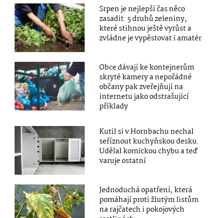
Srpen je nejlepší čas něco
zasadit: 5 druhů zeleniny,
které stihnou ještě vyrůst a
zvládne je vypěstovat i amatér
Obce dávají ke kontejnerům
skryté kamery a nepořádné
občany pak zveřejňují na
internetu jako odstrašující
příklady
Kutil si v Hornbachu nechal
seříznout kuchyňskou desku.
Udělal komickou chybu a teď
varuje ostatní
Jednoduchá opatření, která
pomáhají proti žlutým listům
na rajčatech i pokojových