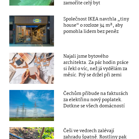
zamoříte celý byt
Společnost IKEA navrhla „tiny
house“ o rozloze 34 m², aby
pomohla lidem bez peněz
Najali jsme bytového
architekta. Za pár hodin práce
si řekl o víc, než já vydělám za
měsíc. Prý se držel při zemi
Čechům přibude na fakturách
za elektřinu nový poplatek.
Dotkne se všech domácností
Češi ve vedrech zalévají
zahradu špatně. Rostliny pak