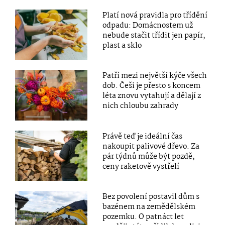
Platí nová pravidla pro třídění
odpadu: Domácnostem už
nebude stačit třídit jen papír,
plast a sklo
Patří mezi největší kýče všech
dob. Češi je přesto s koncem
léta znovu vytahují a dělají z
nich chloubu zahrady
Právě teď je ideální čas
nakoupit palivové dřevo. Za
pár týdnů může být pozdě,
ceny raketově vystřelí
Bez povolení postavil dům s
bazénem na zemědělském
pozemku. O patnáct let