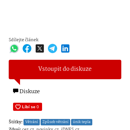
Sdílejte článek
Vstoupit do diskuze
Diskuze
Štítky:
Větrání
Způsob větrání
únik tepla
Zdroj:
cez.cz, novinky.cz, iDNES.cz