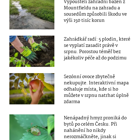
Vypouštěli zahradní bazén z
Mountfieldu na zahradu a
sousedům způsobili škodu ve
výši 150 tisíc korun
Zahrádkář radí: 5 plodin, které
se vyplatí zasadit právě v
srpnu. Porostou téměř bez
jakékoliv péče až do podzimu
Sezónní ovoce zbytečně
nekupujte. Interaktivní mapa
odhaluje místa, kde si ho
můžete v srpnu natrhat úplně
zdarma
Nenápadný hmyz proniká do
bytů po celém Česku. Při
nahánění ho nikdy
nerozmáčkněte, jinak si