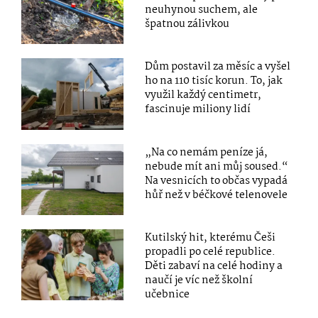
neuhynou suchem, ale
špatnou zálivkou
Dům postavil za měsíc a vyšel
ho na 110 tisíc korun. To, jak
využil každý centimetr,
fascinuje miliony lidí
„Na co nemám peníze já,
nebude mít ani můj soused.“
Na vesnicích to občas vypadá
hůř než v béčkové telenovele
Kutilský hit, kterému Češi
propadli po celé republice.
Děti zabaví na celé hodiny a
naučí je víc než školní
učebnice