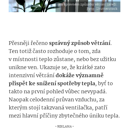
Na správném způsobu větrání záleží.
Foto
: Shutterstock
Přesněji řečeno
správný způsob větrání
.
Ten totiž často rozhoduje o tom, zda
v místnosti teplo zůstane, nebo bez užitku
unikne ven. Ukazuje se, že krátké zato
intenzivní větrání
dokáže významně
přispět ke snížení spotřeby tepla
, byť to
takto na první pohled vůbec nevypadá.
Naopak celodenní průvan vzduchu, za
kterým stojí takzvaná ventilačka, patří
mezi hlavní příčiny zbytečného úniku tepla.