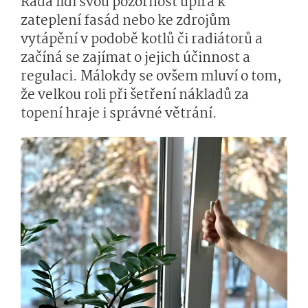
Řada lidí svou pozornost upírá k
zateplení fasád nebo ke zdrojům
vytápění v podobě kotlů či radiátorů a
začíná se zajímat o jejich účinnost a
regulaci. Málokdy se ovšem mluví o tom,
že velkou roli při šetření nákladů za
topení hraje i správné větrání.