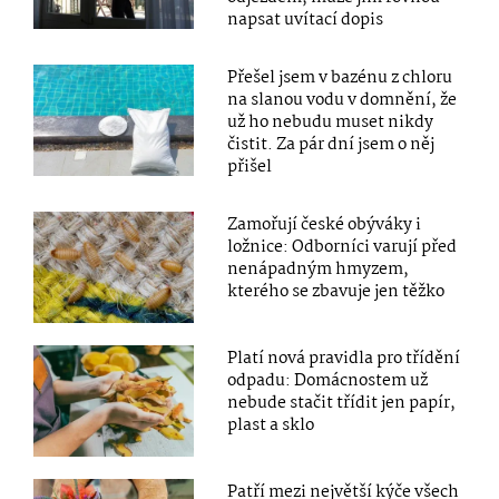
napsat uvítací dopis
Přešel jsem v bazénu z chloru
na slanou vodu v domnění, že
už ho nebudu muset nikdy
čistit. Za pár dní jsem o něj
přišel
Zamořují české obýváky i
ložnice: Odborníci varují před
nenápadným hmyzem,
kterého se zbavuje jen těžko
Platí nová pravidla pro třídění
odpadu: Domácnostem už
nebude stačit třídit jen papír,
plast a sklo
Patří mezi největší kýče všech