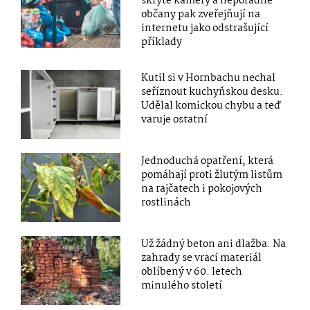
skryté kamery a nepořádné
občany pak zveřejňují na
internetu jako odstrašující
příklady
Kutil si v Hornbachu nechal
seříznout kuchyňskou desku.
Udělal komickou chybu a teď
varuje ostatní
Jednoduchá opatření, která
pomáhají proti žlutým listům
na rajčatech i pokojových
rostlinách
Už žádný beton ani dlažba. Na
zahrady se vrací materiál
oblíbený v 60. letech
minulého století