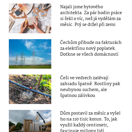
Najali jsme bytového
architekta. Za pár hodin práce
si řekl o víc, než já vydělám za
měsíc. Prý se držel při zemi
Čechům přibude na fakturách
za elektřinu nový poplatek.
Dotkne se všech domácností
Češi ve vedrech zalévají
zahradu špatně. Rostliny pak
neuhynou suchem, ale
špatnou zálivkou
Dům postavil za měsíc a vyšel
ho na 110 tisíc korun. To, jak
využil každý centimetr,
fascinuje miliony lidí