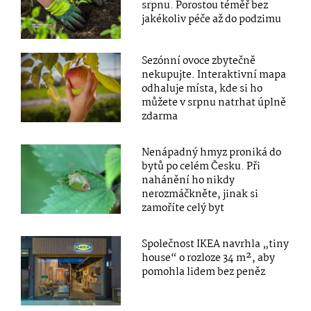
srpnu. Porostou téměř bez
jakékoliv péče až do podzimu
Sezónní ovoce zbytečně
nekupujte. Interaktivní mapa
odhaluje místa, kde si ho
můžete v srpnu natrhat úplně
zdarma
Nenápadný hmyz proniká do
bytů po celém Česku. Při
nahánění ho nikdy
nerozmáčkněte, jinak si
zamoříte celý byt
Společnost IKEA navrhla „tiny
house“ o rozloze 34 m², aby
pomohla lidem bez peněz