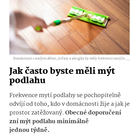
Domácnosti s malými dětmi, zvířaty a alergiky by měly frekvenci navýšit ,
...
Jak často byste měli mýt
podlahu
Frekvence mytí podlahy se pochopitelně
odvíjí od toho, kdo v domácnosti žije a jak je
prostor zatěžovaný.
Obecné doporučení
zní mýt podlahu minimálně
jednou týdně.