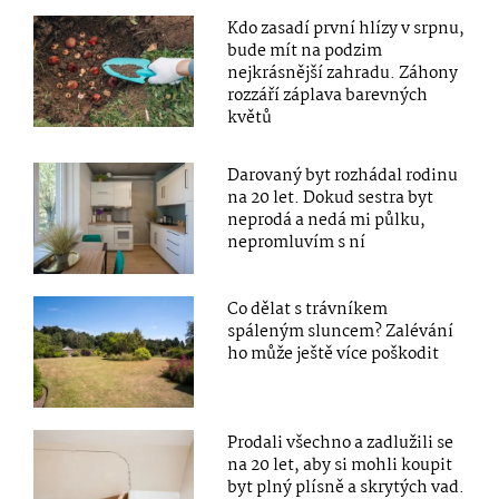
Kdo zasadí první hlízy v srpnu,
bude mít na podzim
nejkrásnější zahradu. Záhony
rozzáří záplava barevných
květů
Darovaný byt rozhádal rodinu
na 20 let. Dokud sestra byt
neprodá a nedá mi půlku,
nepromluvím s ní
Co dělat s trávníkem
spáleným sluncem? Zalévání
ho může ještě více poškodit
Prodali všechno a zadlužili se
na 20 let, aby si mohli koupit
byt plný plísně a skrytých vad.