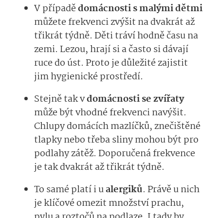
V případě
domácnosti s malými dětmi
můžete frekvenci zvýšit na dvakrát až
třikrát týdně. Děti tráví hodně času na
zemi. Lezou, hrají si a často si dávají
ruce do úst. Proto je důležité zajistit
jim hygienické prostředí.
Stejně tak v
domácnosti se zvířaty
může být vhodné frekvenci navýšit.
Chlupy domácích mazlíčků, znečištěné
tlapky nebo třeba sliny mohou být pro
podlahy zátěž. Doporučená frekvence
je tak dvakrát až třikrát týdně.
To samé platí i u
alergiků
. Právě u nich
je klíčové omezit množství prachu,
pylu a roztočů na podlaze. I tady by