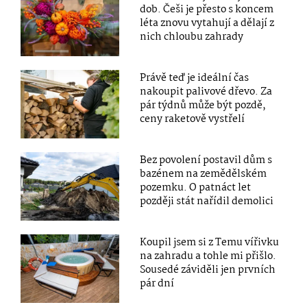
dob. Češi je přesto s koncem
léta znovu vytahují a dělají z
nich chloubu zahrady
Právě teď je ideální čas
nakoupit palivové dřevo. Za
pár týdnů může být pozdě,
ceny raketově vystřelí
Bez povolení postavil dům s
bazénem na zemědělském
pozemku. O patnáct let
později stát nařídil demolici
Koupil jsem si z Temu vířivku
na zahradu a tohle mi přišlo.
Sousedé záviděli jen prvních
pár dní