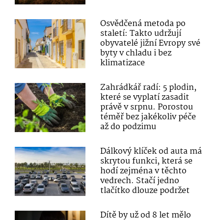
Osvědčená metoda po
staletí: Takto udržují
obyvatelé jižní Evropy své
byty v chladu i bez
klimatizace
Zahrádkář radí: 5 plodin,
které se vyplatí zasadit
právě v srpnu. Porostou
téměř bez jakékoliv péče
až do podzimu
Dálkový klíček od auta má
skrytou funkci, která se
hodí zejména v těchto
vedrech. Stačí jedno
tlačítko dlouze podržet
Dítě by už od 8 let mělo