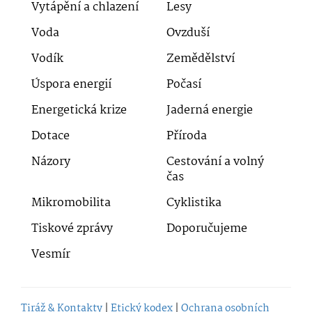
Vytápění a chlazení
Lesy
Voda
Ovzduší
Vodík
Zemědělství
Úspora energií
Počasí
Energetická krize
Jaderná energie
Dotace
Příroda
Názory
Cestování a volný
čas
Mikromobilita
Cyklistika
Tiskové zprávy
Doporučujeme
Vesmír
Tiráž & Kontakty
|
Etický kodex
|
Ochrana osobních