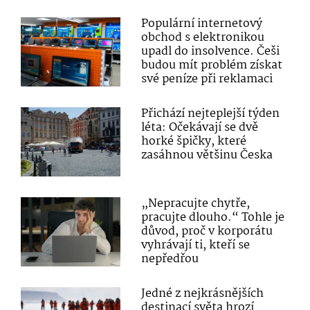
Populární internetový
obchod s elektronikou
upadl do insolvence. Češi
budou mít problém získat
své peníze při reklamaci
Přichází nejteplejší týden
léta: Očekávají se dvě
horké špičky, které
zasáhnou většinu Česka
„Nepracujte chytře,
pracujte dlouho.“ Tohle je
důvod, proč v korporátu
vyhrávají ti, kteří se
nepředřou
Jedné z nejkrásnějších
destinací světa hrozí