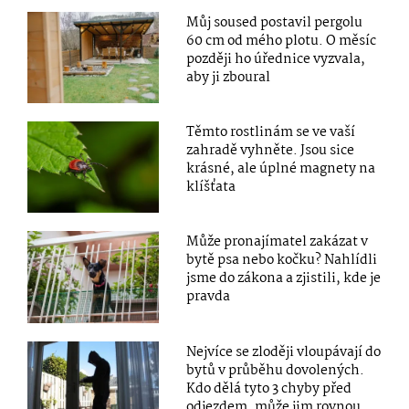
Můj soused postavil pergolu
60 cm od mého plotu. O měsíc
později ho úřednice vyzvala,
aby ji zboural
Těmto rostlinám se ve vaší
zahradě vyhněte. Jsou sice
krásné, ale úplné magnety na
klíšťata
Může pronajímatel zakázat v
bytě psa nebo kočku? Nahlídli
jsme do zákona a zjistili, kde je
pravda
Nejvíce se zloději vloupávají do
bytů v průběhu dovolených.
Kdo dělá tyto 3 chyby před
odjezdem, může jim rovnou