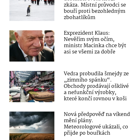
zkáza. Místní průvodci se
bouří proti bezohledným
zbohatlíkům
Exprezident Klaus:
Nevěřím svým očím,
ministr Macinka chce být
asi se všemi za dobře
Vedra probudila šmejdy ze
„zimního spánku“.
Obchody prodávají ošklivé
a nefunkční výrobky,
které končí rovnou v koši
Nová předpověď na víkend
mění plány.
Meteorologové ukázali, co
přijde po bouřkách