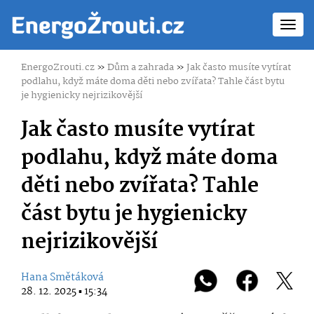
Toggl
navig
EnergoZrouti.cz
»
Dům a zahrada
»
Jak často musíte vytírat
podlahu, když máte doma děti nebo zvířata? Tahle část bytu
je hygienicky nejrizikovější
Jak často musíte vytírat
podlahu, když máte doma
děti nebo zvířata? Tahle
část bytu je hygienicky
nejrizikovější
Hana Smětáková
28. 12. 2025 ▪ 15:34