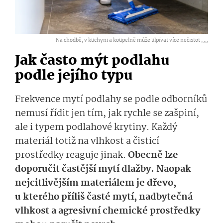
Na chodbě, v kuchyni a koupelně může ulpívat více nečistot ,
...
Jak často mýt podlahu
podle jejího typu
Frekvence mytí podlahy se podle odborníků
nemusí řídit jen tím, jak rychle se zašpiní,
ale i typem podlahové krytiny. Každý
materiál totiž na vlhkost a čisticí
prostředky reaguje jinak.
Obecně lze
doporučit častější mytí dlažby. Naopak
nejcitlivějším materiálem je dřevo,
u kterého příliš časté mytí, nadbytečná
vlhkost a agresivní chemické prostředky