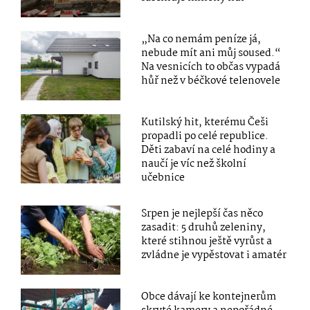
„Na co nemám peníze já,
nebude mít ani můj soused.“
Na vesnicích to občas vypadá
hůř než v béčkové telenovele
Kutilský hit, kterému Češi
propadli po celé republice.
Děti zabaví na celé hodiny a
naučí je víc než školní
učebnice
Srpen je nejlepší čas něco
zasadit: 5 druhů zeleniny,
které stihnou ještě vyrůst a
zvládne je vypěstovat i amatér
Obce dávají ke kontejnerům