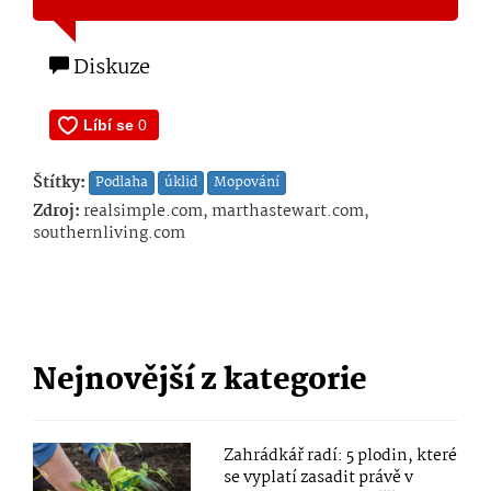
Diskuze
Štítky:
Podlaha
úklid
Mopování
Zdroj:
realsimple.com, marthastewart.com,
southernliving.com
Nejnovější z kategorie
Zahrádkář radí: 5 plodin, které
se vyplatí zasadit právě v