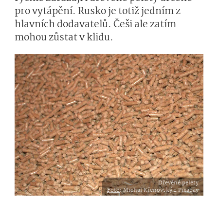
pro vytápění. Rusko je totiž jedním z
hlavních dodavatelů. Češi ale zatím
mohou zůstat v klidu.
Dřevěné pelety
Foto
: Michal Křenovský z Pixabay