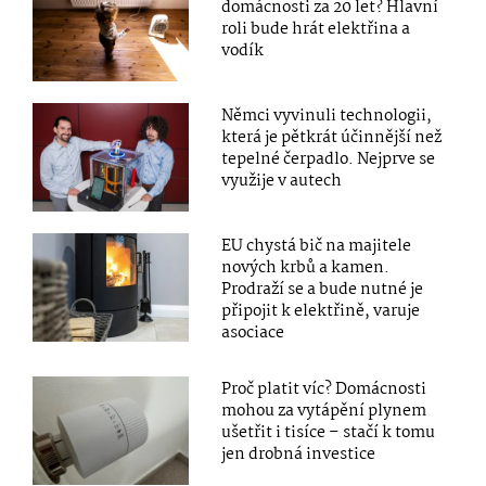
domácnosti za 20 let? Hlavní
roli bude hrát elektřina a
vodík
Němci vyvinuli technologii,
která je pětkrát účinnější než
tepelné čerpadlo. Nejprve se
využije v autech
EU chystá bič na majitele
nových krbů a kamen.
Prodraží se a bude nutné je
připojit k elektřině, varuje
asociace
Proč platit víc? Domácnosti
mohou za vytápění plynem
ušetřit i tisíce – stačí k tomu
jen drobná investice