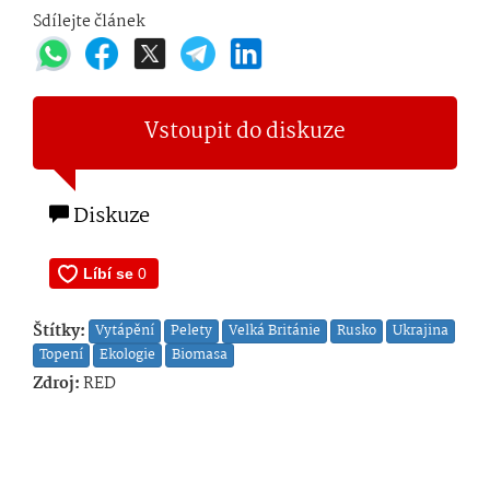
Sdílejte článek
Vstoupit do diskuze
Diskuze
Štítky:
Vytápění
Pelety
Velká Británie
Rusko
Ukrajina
Topení
Ekologie
Biomasa
Zdroj:
RED