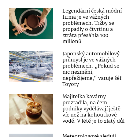
Legendární česká módní
firma je ve vážných
problémech. Tržby se
propadly o čtvrtinu a
ztráta přesáhla 100
milionů
Japonský automobilový
průmysl je ve vážných
problémech. „Pokud se
nic nezmění,
nepřežijeme,“ varuje šéf
Toyoty
Majitelka kavárny
prozradila, na čem
podniky vydělávají ještě
víc než na kohoutkové
vodě. V létě je to zlatý důl
Meteorologové sledují