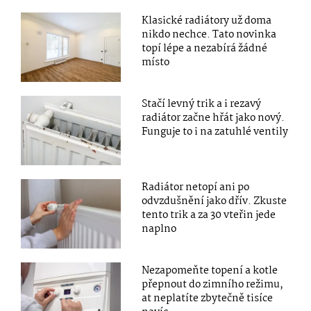
Klasické radiátory už doma
nikdo nechce. Tato novinka
topí lépe a nezabírá žádné
místo
Stačí levný trik a i rezavý
radiátor začne hřát jako nový.
Funguje to i na zatuhlé ventily
Radiátor netopí ani po
odvzdušnění jako dřív. Zkuste
tento trik a za 30 vteřin jede
naplno
Nezapomeňte topení a kotle
přepnout do zimního režimu,
at neplatíte zbytečně tisíce