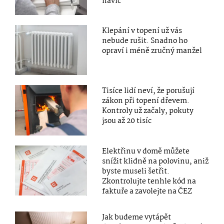
navíc
Klepání v topení už vás
nebude rušit. Snadno ho
opraví i méně zručný manžel
Tisíce lidí neví, že porušují
zákon při topení dřevem.
Kontroly už začaly, pokuty
jsou až 20 tisíc
Elektřinu v domě můžete
snížit klidně na polovinu, aniž
byste museli šetřit.
Zkontrolujte tenhle kód na
faktuře a zavolejte na ČEZ
Jak budeme vytápět