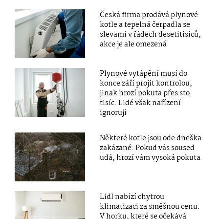
Česká firma prodává plynové
kotle a tepelná čerpadla se
slevami v řádech desetitisíců,
akce je ale omezená
Plynové vytápění musí do
konce září projít kontrolou,
jinak hrozí pokuta přes sto
tisíc. Lidé však nařízení
ignorují
Některé kotle jsou ode dneška
zakázané. Pokud vás soused
udá, hrozí vám vysoká pokuta
Lidl nabízí chytrou
klimatizaci za směšnou cenu.
V horku, které se očekává