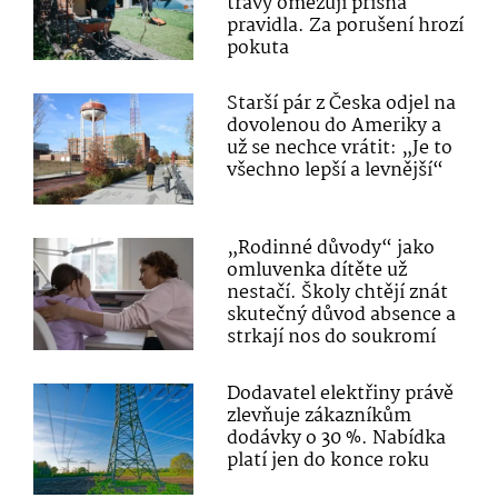
trávy omezují přísná
pravidla. Za porušení hrozí
pokuta
Starší pár z Česka odjel na
dovolenou do Ameriky a
už se nechce vrátit: „Je to
všechno lepší a levnější“
„Rodinné důvody“ jako
omluvenka dítěte už
nestačí. Školy chtějí znát
skutečný důvod absence a
strkají nos do soukromí
Dodavatel elektřiny právě
zlevňuje zákazníkům
dodávky o 30 %. Nabídka
platí jen do konce roku