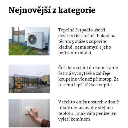
Nejnovější z kategorie
Tepelné čerpadlo ušetří
desítky tisíc ročně. Pokud na
těchto 5 otázek odpovíte
kladně, nemá smysl s jeho
pořízením otálet
Češi berou Lidl útokem: Tahle
šetrná vychytávka zahřeje
koupelnu víc než přímotop. Za
tu cenu lepší těžko koupíte
V těchto 3 místnostech v domě
nikdy nenastavujte stejnou
teplotu. Jinak vám peníze jen
vyletí komínem