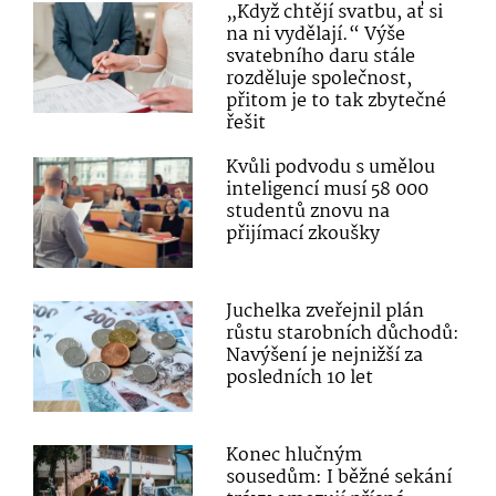
„Když chtějí svatbu, ať si
na ni vydělají.“ Výše
svatebního daru stále
rozděluje společnost,
přitom je to tak zbytečné
řešit
Kvůli podvodu s umělou
inteligencí musí 58 000
studentů znovu na
přijímací zkoušky
Juchelka zveřejnil plán
růstu starobních důchodů:
Navýšení je nejnižší za
posledních 10 let
Konec hlučným
sousedům: I běžné sekání