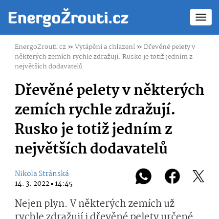
Toggl
navig
EnergoZrouti.cz
»
Vytápění a chlazení
»
Dřevěné pelety v
některých zemích rychle zdražují. Rusko je totiž jedním z
největších dodavatelů
Dřevěné pelety v některých
zemích rychle zdražují.
Rusko je totiž jedním z
největších dodavatelů
Nikola Stránská
14. 3. 2022 ▪ 14:45
Nejen plyn. V některých zemích už
rychle zdražují i dřevěné pelety určené