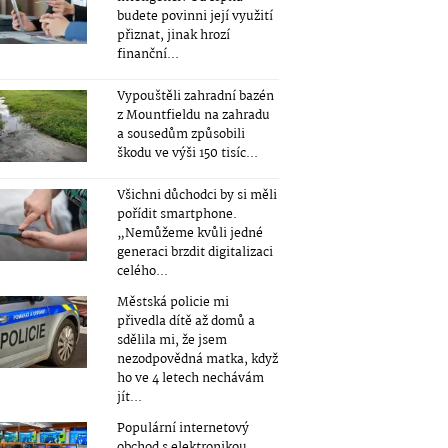
budete povinni její využití
přiznat, jinak hrozí
finanční...
Vypouštěli zahradní bazén
z Mountfieldu na zahradu
a sousedům způsobili
škodu ve výši 150 tisíc...
Všichni důchodci by si měli
pořídit smartphone.
„Nemůžeme kvůli jedné
generaci brzdit digitalizaci
celého...
Městská policie mi
přivedla dítě až domů a
sdělila mi, že jsem
nezodpovědná matka, když
ho ve 4 letech nechávám
jít...
Populární internetový
obchod s elektronikou