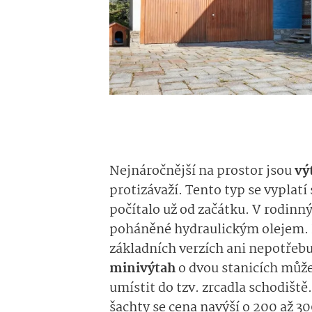
Nejnáročnější na prostor jsou
vý
protizávaží. Tento typ se vyplatí
počítalo už od začátku. V rodinn
poháněné hydraulickým olejem. Ne
základních verzích ani nepotřeb
minivýtah
o dvou stanicích může 
umístit do tzv. zrcadla schodišt
šachty se cena navýší o 200 až 300 