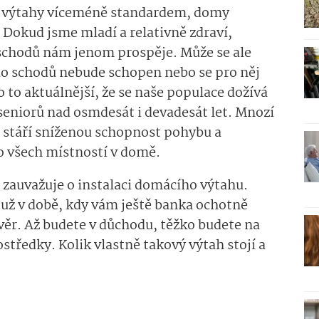
u výtahy víceméně standardem, domy
 Dokud jsme mladí a relativně zdraví,
schodů nám jenom prospěje. Může se ale
 do schodů nebude schopen nebo se pro něj
 to aktuálnější, že se naše populace dožívá
 seniorů nad osmdesát i devadesát let. Mnozí
u stáří sníženou schopnost pohybu a
do všech místností v domě.
zauvažuje o instalaci domácího výtahu.
t už v době, kdy vám ještě banka ochotně
r. Až budete v důchodu, těžko budete na
tředky. Kolik vlastně takový výtah stojí a