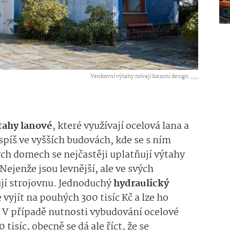
Venkovní výtahy mívají luxusní design. ,
...
tahy lanové
, které využívají ocelová lana a
 spíš ve vyšších budovách, kde se s ním
ých domech se nejčastěji uplatňují výtahy
jenže jsou levnější, ale ve svých
ují strojovnu. Jednoduchý
hy­draulický
vyjít na pouhých 300 tisíc Kč a lze ho
ě. V případě nutnosti vybudování ocelové
tisíc, obecně se dá ale říct, že se