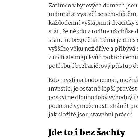
Zatímco v bytových domech jso
rodinné si vystačí se schodištěm.
každodenní vyšlápnutí dvacítky 
stát, že někdo z rodiny už chůze
stane nebezpečná. Téma je dnes o
vyššího věku než dříve a přibývá
z nich ale mají kvůli pokročilém
potřebují bezbariérový přístup 
Kdo myslí na budoucnost, možná 
Investici je ostatně lepší provés
poskytne dlouhodobý výhodný úvě
podobné vymoženosti shánět pros
jak složité jsou stavební práce?
Jde to i bez šachty