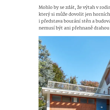
Mohlo by se zdát, že výtah v ro
který si může dovolit jen horníc
i představa bourání stěn a budov
nemusí být ani přehnaně drahou č