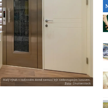
Malý výtah v rodinném domě nemusí být nedostupným luxusem.
Foto
: Shutterstock