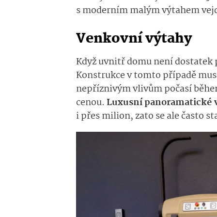
s moderním malým výtahem vejd
Venkovní výtahy
Když uvnitř domu není dostatek p
Konstrukce v tomto případě musí 
nepříznivým vlivům počasí během 
cenou.
Luxusní panoramatické 
i přes milion, zato se ale často