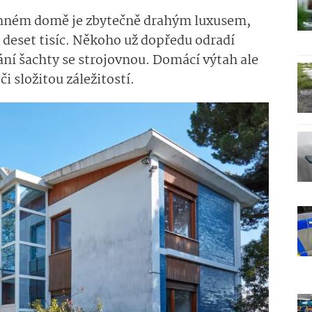
dinném domě je zbytečně drahým luxusem,
h deset tisíc. Někoho už dopředu odradí
ání šachty se strojovnou. Domácí výtah ale
i složitou záležitostí.