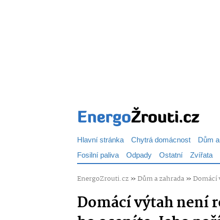
Hlavní stránka
Chytrá domácnost
Dům a
Fosilní paliva
Odpady
Ostatní
Zvířata
EnergoZrouti.cz
»
Dům a zahrada
»
Domácí v
Domácí výtah není r