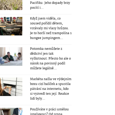
Pacifiku. Jeho dopady brzy
pocítí i...
Když jsem viděla, co
soused pořídil dětem,
vstávaly mi vlasy hrůzou.
Je to horší než trampolína s
bungee jumpingem...
Potomka nemůžete z
dědictví jen tak
vyškrtnout. Přesto ho ale o
nárok na povinný podíl
můžete legálně...
Markéta našla ve výdejním
boxu cizí balíček a spustila
pátrání na internetu, kdo
si vyzvedl ten její. Reakce
lidí byly...
Používáte v práci umělou
inteligenci? Od srpna