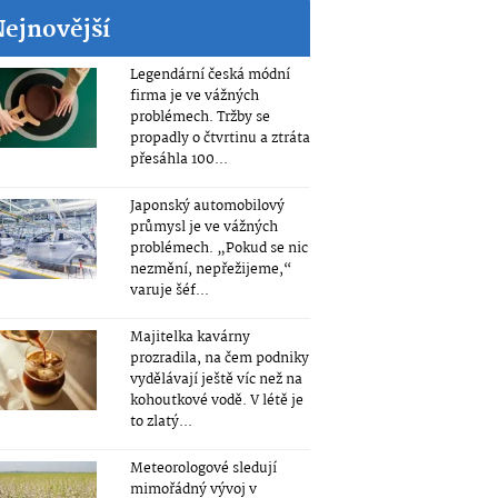
Nejnovější
Legendární česká módní
firma je ve vážných
problémech. Tržby se
propadly o čtvrtinu a ztráta
přesáhla 100...
Japonský automobilový
průmysl je ve vážných
problémech. „Pokud se nic
nezmění, nepřežijeme,“
varuje šéf...
Majitelka kavárny
prozradila, na čem podniky
vydělávají ještě víc než na
kohoutkové vodě. V létě je
to zlatý...
Meteorologové sledují
mimořádný vývoj v