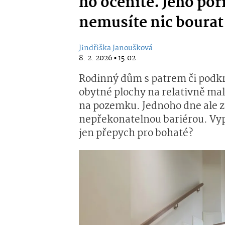
ho oceníte. Jeho poř
nemusíte nic bourat
Jindřiška Janoušková
8. 2. 2026 ▪ 15:02
Rodinný dům s patrem či podkr
obytné plochy na relativně ma
na pozemku. Jednoho dne ale 
nepřekonatelnou bariérou. Vypl
jen přepych pro bohaté?