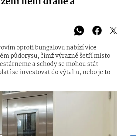
ízení není drahé a
ovím oproti bungalovu nabízí více
lém půdorysu, čímž výrazně šetří místo
zestárneme a schody se mohou stát
atí se investovat do výtahu, nebo je to