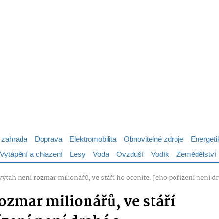
 zahrada
Doprava
Elektromobilita
Obnovitelné zdroje
Energeti
Vytápění a chlazení
Lesy
Voda
Ovzduší
Vodík
Zemědělství
ýtah není rozmar milionářů, ve stáří ho oceníte. Jeho pořízení není d
ozmar milionářů, ve stáří