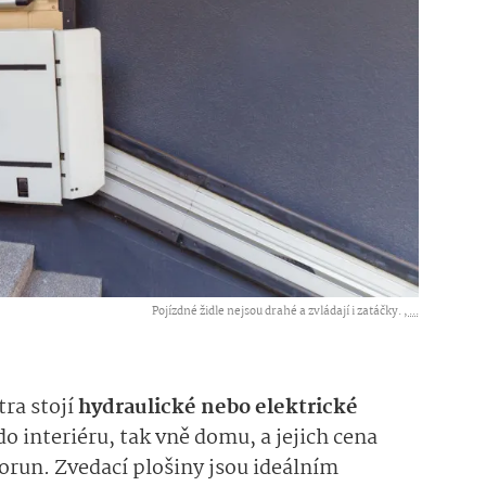
Pojízdné židle nejsou drahé a zvládají i zatáčky. ,
...
ra stojí
hydraulické nebo elektrické
 do interiéru, tak vně domu, a jejich cena
korun. Zvedací plošiny jsou ideálním