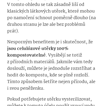
V tomto ohledu se tak zásadně liší od
klasických látkových utěrek, které mohou
po namočení schnout poměrně dlouho (na
druhou stranu je lze ale bez problémů
prát).
Nesporným benefitem je i skutečnost, že
jsou celulózové utěrky 100%
kompostovatelné
. Vyrábějí se totiž
z přírodních materiálů. Jakmile vám tedy
doslouží, můžete je jednoduše rozstříhat a
hodit do kompostu, kde se plně rozloží.
Tímto způsobem šetříte nejen přírodu, ale
i svou peněženku.
Pokud potřebujete utěrku vysterilizovat,
můžete k tomuto účelu použít vroucí vodu,