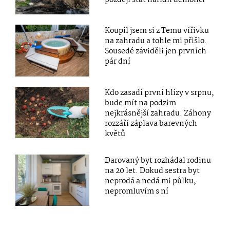
později stát nařídil demolici
Koupil jsem si z Temu vířivku
na zahradu a tohle mi přišlo.
Sousedé záviděli jen prvních
pár dní
Kdo zasadí první hlízy v srpnu,
bude mít na podzim
nejkrásnější zahradu. Záhony
rozzáří záplava barevných
květů
Darovaný byt rozhádal rodinu
na 20 let. Dokud sestra byt
neprodá a nedá mi půlku,
nepromluvím s ní