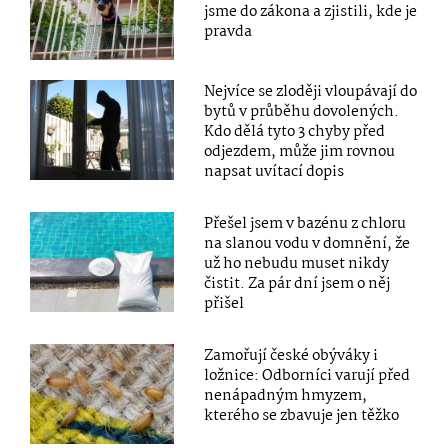
jsme do zákona a zjistili, kde je
pravda
Nejvíce se zloději vloupávají do
bytů v průběhu dovolených.
Kdo dělá tyto 3 chyby před
odjezdem, může jim rovnou
napsat uvítací dopis
Přešel jsem v bazénu z chloru
na slanou vodu v domnění, že
už ho nebudu muset nikdy
čistit. Za pár dní jsem o něj
přišel
Zamořují české obýváky i
ložnice: Odborníci varují před
nenápadným hmyzem,
kterého se zbavuje jen těžko