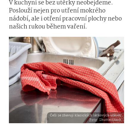
V kuchyni se bez utěrky neobejdeme.
Poslouží nejen pro utření mokrého
nádobí, ale i otření pracovní plochy nebo
našich rukou během vaření.
Češi se zbavují klasických látkových utěrek
Foto
: Shutterstock