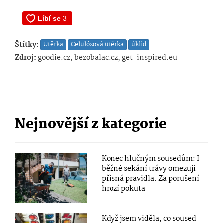
Štítky:
Utěrka
Celulózová utěrka
úklid
Zdroj:
goodie.cz, bezobalac.cz, get-inspired.eu
Nejnovější z kategorie
Konec hlučným sousedům: I
běžné sekání trávy omezují
přísná pravidla. Za porušení
hrozí pokuta
Když jsem viděla, co soused