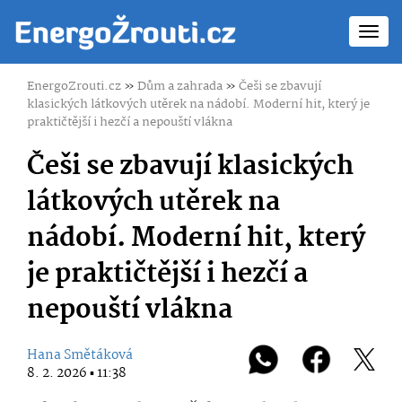
Toggl
navig
EnergoZrouti.cz
»
Dům a zahrada
»
Češi se zbavují
klasických látkových utěrek na nádobí. Moderní hit, který je
praktičtější i hezčí a nepouští vlákna
Češi se zbavují klasických
látkových utěrek na
nádobí. Moderní hit, který
je praktičtější i hezčí a
nepouští vlákna
Hana Smětáková
8. 2. 2026 ▪ 11:38