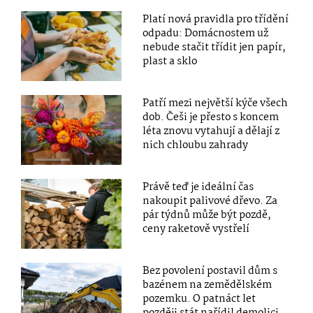
Platí nová pravidla pro třídění
odpadu: Domácnostem už
nebude stačit třídit jen papír,
plast a sklo
Patří mezi největší kýče všech
dob. Češi je přesto s koncem
léta znovu vytahují a dělají z
nich chloubu zahrady
Právě teď je ideální čas
nakoupit palivové dřevo. Za
pár týdnů může být pozdě,
ceny raketově vystřelí
Bez povolení postavil dům s
bazénem na zemědělském
pozemku. O patnáct let