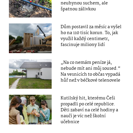
neuhynou suchem, ale
špatnou zálivkou
Dům postavil za měsíc a vyšel
ho na 110 tisíc korun. To, jak
využil každý centimetr,
fascinuje miliony lidí
„Na co nemám peníze já,
nebude mít ani můj soused.“
Na vesnicích to občas vypadá
hůř než v béčkové telenovele
Kutilský hit, kterému Češi
propadli po celé republice.
Děti zabaví na celé hodiny a
naučí je víc než školní
učebnice