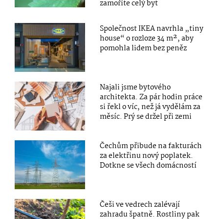
zamoříte celý byt
Společnost IKEA navrhla „tiny
house“ o rozloze 34 m², aby
pomohla lidem bez peněz
Najali jsme bytového
architekta. Za pár hodin práce
si řekl o víc, než já vydělám za
měsíc. Prý se držel při zemi
Čechům přibude na fakturách
za elektřinu nový poplatek.
Dotkne se všech domácností
Češi ve vedrech zalévají
zahradu špatně. Rostliny pak