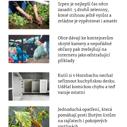
Srpen je nejlepší čas něco
zasadit: 5 druhů zeleniny,
které stihnou ještě vyrůst a
zvládne je vypěstovat i amatér
Obce dávají ke kontejnerům
skryté kamery a nepořádné
občany pak zveřejňují na
internetu jako odstrašující
příklady
Kutil si v Hornbachu nechal
seříznout kuchyňskou desku.
Udělal komickou chybu a teď
varuje ostatní
Jednoduchá opatření, která
pomáhají proti žlutým listům
na rajčatech i pokojových
rostlinách