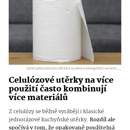
Oproti jednorázovým utěrkám se jedná o ekologičtější variantu ,
...
Celulózové utěrky na více
použití často kombinují
více materiálů
Z celulózy se běžně vyrábějí i klasické
jednorázové kuchyňské utěrky.
Rozdíl ale
spočívá v tom, že opakovaně použitelná