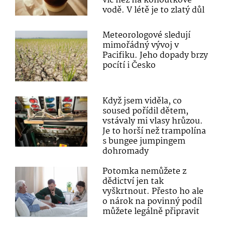
víc než na kohoutkové
vodě. V létě je to zlatý důl
Meteorologové sledují
mimořádný vývoj v
Pacifiku. Jeho dopady brzy
pocítí i Česko
Když jsem viděla, co
soused pořídil dětem,
vstávaly mi vlasy hrůzou.
Je to horší než trampolína
s bungee jumpingem
dohromady
Potomka nemůžete z
dědictví jen tak
vyškrtnout. Přesto ho ale
o nárok na povinný podíl
můžete legálně připravit