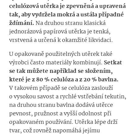
celulózová utěrka je zpevněná a upravená
tak, aby vydržela mokrá a ustála případné
ždímání.
Na druhou stranu klasická
jednorázová papírová utěrka je tenká,
vrstvená a určená k okamžité likvidaci.
U opakovaně použitelných utěrek také
výrobci často materiály kombinují.
Setkat
se tak můžete například se složením,
které je z 80 % celulóza a z 20 % bavlna.
V takovém případě se celulóza zaslouží
o vysokou savost a rychlé vstřebání tekutin,
na druhou stranu bavlna dodává utěrce
pevnost, pružnost a vyšší odolnost při
opakovaném používání. Utěrka lépe drží
tvar, což rovněž napomáhá jejímu