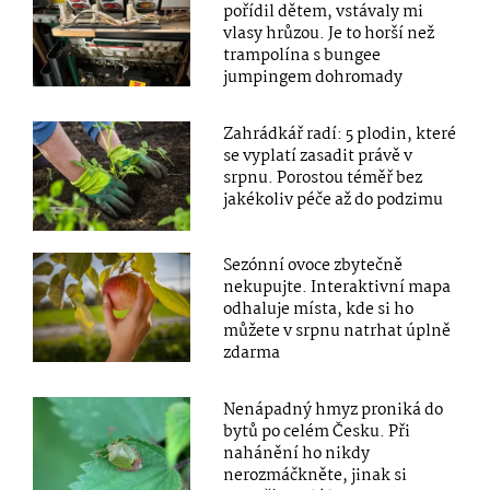
pořídil dětem, vstávaly mi
vlasy hrůzou. Je to horší než
trampolína s bungee
jumpingem dohromady
Zahrádkář radí: 5 plodin, které
se vyplatí zasadit právě v
srpnu. Porostou téměř bez
jakékoliv péče až do podzimu
Sezónní ovoce zbytečně
nekupujte. Interaktivní mapa
odhaluje místa, kde si ho
můžete v srpnu natrhat úplně
zdarma
Nenápadný hmyz proniká do
bytů po celém Česku. Při
nahánění ho nikdy
nerozmáčkněte, jinak si