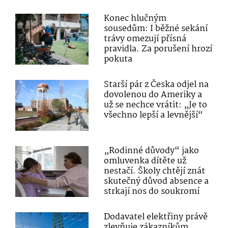
Konec hlučným
sousedům: I běžné sekání
trávy omezují přísná
pravidla. Za porušení hrozí
pokuta
Starší pár z Česka odjel na
dovolenou do Ameriky a
už se nechce vrátit: „Je to
všechno lepší a levnější“
„Rodinné důvody“ jako
omluvenka dítěte už
nestačí. Školy chtějí znát
skutečný důvod absence a
strkají nos do soukromí
Dodavatel elektřiny právě
zlevňuje zákazníkům