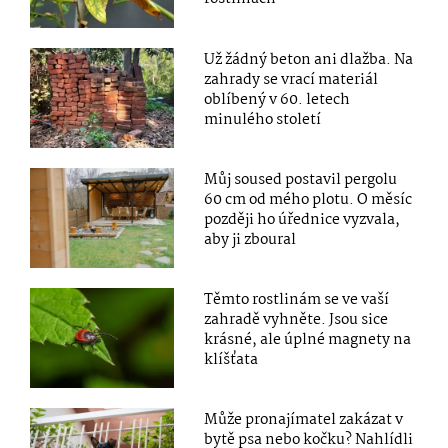
Už žádný beton ani dlažba. Na
zahrady se vrací materiál
oblíbený v 60. letech
minulého století
Můj soused postavil pergolu
60 cm od mého plotu. O měsíc
později ho úřednice vyzvala,
aby ji zboural
Těmto rostlinám se ve vaší
zahradě vyhněte. Jsou sice
krásné, ale úplné magnety na
klíšťata
Může pronajímatel zakázat v
bytě psa nebo kočku? Nahlídli