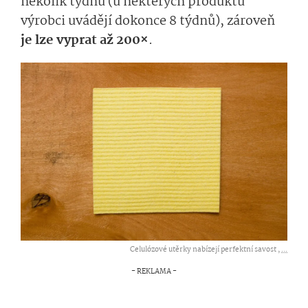
několik týdnů (u některých produktů
výrobci uvádějí dokonce 8 týdnů), zároveň
je lze vyprat až 200×
.
Celulózové utěrky nabízejí perfektní savost ,
...